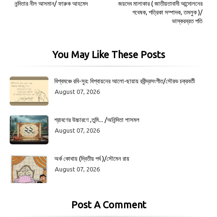
নন্দিতার নীল আসমান/ ফারুক আহমেদ
জয়দেব মালাকার ( জাতীয়তাবাদী আন্দোলনের
গবেষক, পত্রিকা সম্পাদক, তমলুক )/
ভাস্করব্রত পতি
You May Like These Posts
বিশ্বমঞ্চে রবি-সুর: বিশ্বায়নের আলো-ছায়ায় রবীন্দ্রসংগীত/সৌরভ চক্রবর্তী
August 07, 2026
শ্রাবণের উচ্চারণে ,তুমি... /অনিন্দিতা শাসমল
August 07, 2026
অর্ক কোথায় (দ্বিতীয় পর্ব )/সৌমেন রায়
August 07, 2026
Post A Comment