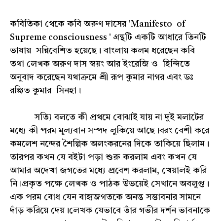
কবিতিকা থেকে কবি অরুণ দাসের 'Manifesto of
Supreme consciousness ' গ্রন্থটি একটি আধারে তিনটি
ভাষায় সন্নিবেশিত হয়েছে। বাংলায় কলম ধরেছেন কবি
তথা লেখক অরুণ দাস স্বয়ং আর ইংরেজি ও হিন্দিতে
অনুবাদ করেছেন যথাক্রমে শ্রী রূপ কুমার নাগর এবং ডঃ
রঞ্জিত কুমার সিনহা।
সত্যি বলতে কী প্রথমে বোঝাই যায় না দুই মলাটের
মধ্যে কী পরম মূল্যবান সম্পদ লুকিয়ে আছে।বরং বেশী করে
কমলেশ নন্দের শৈল্পিক অলংকরনের দিকে তাকিয়ে ছিলাম।
তারপর কখন যে বইটা পড়া শুরু করলাম এবং কখন যে
আমার অদেখা জগতের মধ্যে প্রবেশ করলাম, খেয়ালই করি
নি।প্রকৃত পক্ষে লেখক ও পাঠক উভয়েই সেখানে অবলুপ্ত।
এক পরম বোধ যেন বাহ্যজগতকে অনন্ত সম্ভাবনার সামনে
দাঁড় করিয়ে দেয়।লেখক যেভাবে তাঁর গভীর দর্শন ভাবনাকে