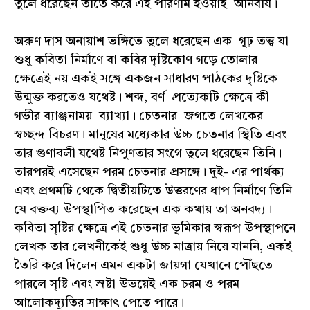
তুলে ধরেছেন তাতে করে এই পরিণাম হওয়াই অনিবার্য।
অরুণ দাস অনায়াশ ভঙ্গিতে তুলে ধরেছেন এক গূঢ় তত্ত্ব যা
শুধু কবিতা নির্মাণে বা কবির দৃষ্টিকোণ গড়ে তোলার
ক্ষেত্রেই নয় একই সঙ্গে একজন সাধারণ পাঠকের দৃষ্টিকে
উন্মুক্ত করতেও যথেষ্ট। শব্দ, বর্ণ প্রত্যেকটি ক্ষেত্রে কী
গভীর ব্যাঞ্জনাময় ব্যাখ্যা। চেতনার জগতে লেখকের
স্বচ্ছন্দ বিচরণ। মানুষের মধ্যেকার উচ্চ চেতনার স্থিতি এবং
তার গুণাবলী যথেষ্ট নিপুণতার সংগে তুলে ধরেছেন তিনি।
তারপরই এসেছেন পরম চেতনার প্রসঙ্গে। দুই- এর পার্থক্য
এবং প্রথমটি থেকে দ্বিতীয়টিতে উত্তরণের ধাপ নির্মাণে তিনি
যে বক্তব্য উপস্থাপিত করেছেন এক কথায় তা অনবদ্য।
কবিতা সৃষ্টির ক্ষেত্রে এই চেতনার ভূমিকার স্বরূপ উপস্থাপনে
লেখক তার লেখনীকেই শুধু উচ্চ মাত্রায় নিয়ে যাননি, একই
তৈরি করে দিলেন এমন একটা জায়গা যেখানে পৌঁছতে
পারলে সৃষ্টি এবং স্রষ্টা উভয়েই এক চরম ও পরম
আলোকদ্যূতির সাক্ষাৎ পেতে পারে।