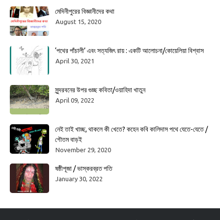
মেদিনীপুরের বিজ্ঞানীদের কথা
August 15, 2020
‘পথের পাঁচালী’ এবং সত্যজিৎ রায় : একটি আলোচনা/কোয়েলিয়া বিশ্বাস
April 30, 2021
সুন্দরবনের উপর গুচ্ছ কবিতা/ওয়াহিদা খাতুন
April 09, 2022
নেই তাই খাচ্ছ, থাকলে কী খেতে? কহেন কবি কালিদাস পথে যেতে-যেতে /
গৌতম বাড়ই
November 29, 2020
ষষ্ঠীপূজা / ভাস্করব্রত পতি
January 30, 2022