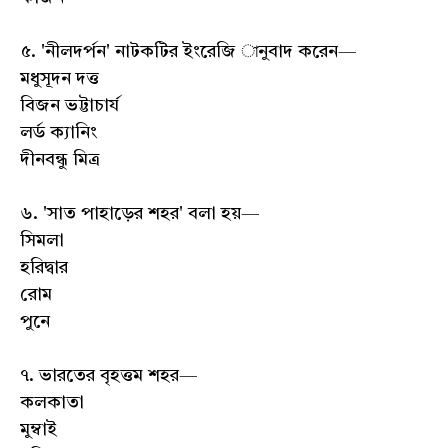
৫. 'নীলদর্পন' নাটকটির ইংরেজি ানুবাদ করেন—
মধুসূদন দত্ত
বিজন ভট্টাচার্য
লর্ড ক্যানিং
দীনবন্ধু মিত্র
৬. 'সাত পাহাড়ের শহর' বলা হয়—
সিমলা
হরিদ্বার
রোম
পুনে
৭. ভারতের বৃহত্তম শহর—
কলকাতা
মুম্বাই