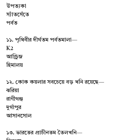
উপত্যকা
স্যাঁতসেঁতে
পর্বত
১১. পৃথিবীর দীর্ঘতম পর্বতমালা—
K2
আন্ড্রিজ
হিমালয়
১২. কোক কয়লার সবচেয়ে বড় খনি রয়েছে—
ঝরিয়া
রাণীগঞ্জ
দুর্গাপুর
আসানসোল
১৩. ভারতের প্রাচীনতম তৈলখনি—