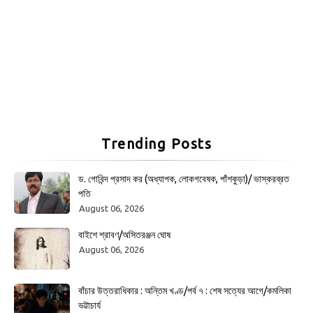
Trending Posts
ড. গোবিন্দ প্রসাদ কর (অধ্যাপক, লোকগবেষক, পাঁশকুড়া)/ ভাস্করব্রত
পতি
August 06, 2026
বাইশে শ্রাবণ/অসিতরঞ্জন ঘোষ
August 06, 2026
বাঁচার উত্তরাধিকার : অন্তিম খণ্ড/পর্ব ৭ : শেষ সত্যের আগে/কমলিকা
ভট্টাচার্য