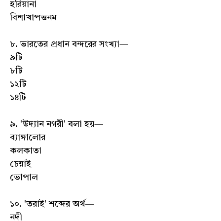
হরিয়ানা
বিশাখাপত্তনম
৮. ভারতের প্রধান বন্দরের সংখ্যা—
৯টি
৮টি
১২টি
১৪টি
৯. 'উদ্যান নগরী' বলা হয়—
ব্যাঙ্গালোর
কলকাতা
চেন্নাই
ভোপাল
১০. 'তরাই' শব্দের অর্থ—
নদী