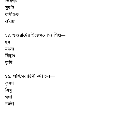
ডিবগয়
সুরাট
রাণীগঞ্জ
ঝরিয়া
১৪. গুজরাটের উল্লেখযোগ্য শিল্প—
দুধ
মৎস্য
বিদ্যুৎ
কৃষি
১৫. পশ্চিমবাহিনী নদী হল—
কৃষ্ণা
সিন্ধু
গঙ্গা
নর্মদা