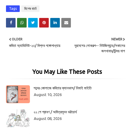
Tags
বিশেষ বার্তা
OLDER
NEWER
কবিতা অ্যাভিনিউ-২৩/ বিপ্লব গঙ্গোপাধ্যায়
দূরদেশের লোকগল্প-- নিউজিল্যান্ড/সকালের
জলখাবার/চিন্ময় দাশ
You May Like These Posts
শব্দের কোলাজে কবিতার ক্যানভাস/ নিমাই মাইতি
August 10, 2026
২২ শে শ্রাবণ / অমিত্রসূদন ভট্টাচার্য
August 08, 2026