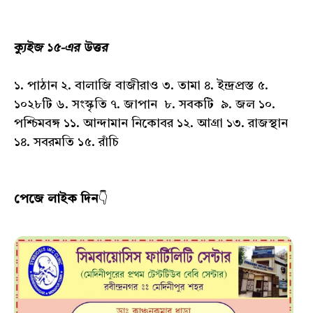
ক্যুইজ ১৫-এর উত্তর
১. পাঠান ২. বালাজি বাজীরাও ৩. তামা ৪. ইন্দ্রপ্রস্ত ৫.
১০২৮টি ৬. সংস্কৃতি ৭. জাপান ৮. সবকটি ৯. জল ১০.
পশ্চিমবঙ্গ ১১. আন্দামান নিকোবর ১২. আগ্রা ১৩. রাজস্থান
১৪. সবরমতি ১৫. রাঁচি
পেজে লাইক দিন
👇