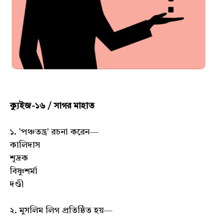
ক্যুইজ-১৬ / সাগর মাহাত
১. 'পঞ্চতন্ত্র' রচনা করেন—
কালিদাস
শূদ্রক
বিষ্ণুশর্মা
দণ্ডী
২. মুসলিম লিগ প্রতিষ্ঠিত হয়—