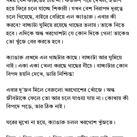
সময় যেন কাটতেই চায় না। কতক্ষণ পরে দেখল, হতাশ
হয়ে ফিরে চলে যাচ্ছে শিকারী। যখন বেশ নিরাপদ দূরত্বে
চলে গিয়েছে, বাইরে বেরিয়ে এল ক্যাঙারু। এবার কী
করবে? বাচ্চাটা ঘুমিয়ে রয়েছে গাছের তলায়। তাকে নিতে
হবে। এদিকে অন্ধ খরগোশটা যে কোন দিকে গেল! তাকেও
তো খুঁজে বের করতে হবে।
ক্যাঙারু প্রথমে এল গাছটার কাছে। বাচ্চাটা আর ঘুমিয়ে
নাই। একা একা খেলা করছে গাছের নীচে। বাচ্চাটার কোন
বিপদ হয়নি দেখে, ভারি নিশ্চিন্ত!
এবার দু’জন মিলে বেরুলো খরগোশের খোঁজে। অন্ধ
জীবটাকে ফেলে তো আর চলে যাওয়া যায় না। কোথায় কী
বিপদে পড়ে, তার ঠিক নাই।
ঘরের মুখো না হয়ে, ক্যাঙারু চলল খরগোশ খুঁজতে।