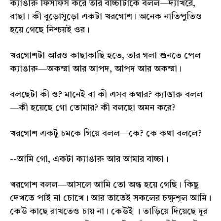
ক্যাঙারু ফিসফিস করে তার বাচ্চাটাকে বলল—দ্যাখরে,
বাছা। কী বুড়োসুড়ো একটা খরগোশ। অনেক নাতিপুতিও
হয়ে গেছে নিশ্চয়ই ওর।
খরগোশটা আরও কাছাকাছি হতে, তার গলা শুনতে পেল
ক্যাঙারু—অকম্মা আর আপদ, আপদ আর অকম্মা।
বলছেটা কী ও? মানেই বা কী এসব কথার? ক্যাঙারু বলল
—কী হয়েছে গো তোমার? কী বলছো অমন করে?
খরগোশ একটু চমকে গিয়ে বলল—কে? কে কথা বললে?
--আমি গো, একটা ক্যাঙারু আর আমার বাচ্চা।
খরগোশ বলল—আসলে আমি তো অন্ধ হয়ে গেছি। কিছু
দেখতে পাই না চোখে। আর তাতেই সকলের চক্ষুশূল আমি।
কেউ কাছে রাখতেও চায় না। কেউই । তাড়িয়ে দিয়েছে দূর