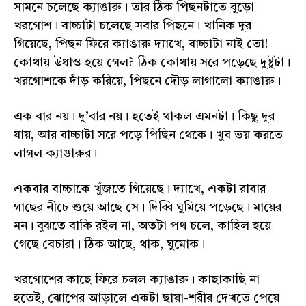
সামনে চলেছে ক্যাঙারু। তার ঠিক পিছনটাতে বুড়ো
খরগোশ। বাচ্চাটা চলেছে সবার পিছনে। খানিক দূর
গিয়েছে, পিছন ফিরে ক্যাঙারু দ্যাখে, বাচ্চাটা নাই তো!
কোথায় উধাও হয়ে গেল? ঠিক কোথায় সরে পড়েছে দুষ্টুটা।
খরগোশকে দাঁড় করিয়ে, পিছনে দৌড় লাগালো ক্যাঙারু।
এক বার নয়। দু’বার নয়। হতেই থাকল এমনটা। কিছু দূর
যায়, আর বাচ্চাটা সরে পড়ে পিছিন থেকে। খুব ভয় করতে
লাগল ক্যাঙারুর।
একবার বাচ্চাকে খুঁজতে গিয়েছে। দ্যাখে, একটা রাবার
গাছের নীচে শুয়ে আছে সে। দিব্বি ঘুমিয়ে পড়েছে। মায়ের
মন। বুঝতে বাকি রইল না, অতটা পথ চলে, কাহিল হয়ে
গেছে বেচারা। ঠিক আছে, থাক, ঘুমোক।
খরগোশের কাছে ফিরে চলল ক্যাঙারু। কাছাকাছি না
হতেই, ঝোপের আড়ালে একটা ছায়া-শরীর দেখতে পেয়ে