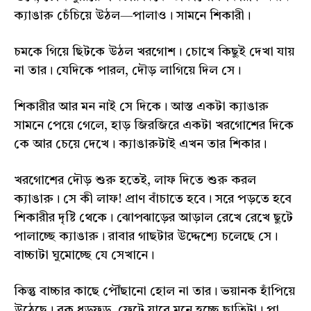
ক্যাঙারু চেঁচিয়ে উঠল—পালাও। সামনে শিকারী।
চমকে গিয়ে ছিটকে উঠল খরগোশ। চোখে কিছুই দেখা যায়
না তার। যেদিকে পারল, দৌড় লাগিয়ে দিল সে।
শিকারীর আর মন নাই সে দিকে। আস্ত একটা ক্যাঙারু
সামনে পেয়ে গেলে, হাড় জিরজিরে একটা খরগোশের দিকে
কে আর চেয়ে দেখে। ক্যাঙারুটাই এখন তার শিকার।
খরগোশের দৌড় শুরু হতেই, লাফ দিতে শুরু করল
ক্যাঙারু। সে কী লাফ! প্রাণ বাঁচাতে হবে। সরে পড়তে হবে
শিকারীর দৃষ্টি থেকে। ঝোপঝাড়ের আড়াল রেখে রেখে ছুটে
পালাচ্ছে ক্যাঙারু। রাবার গাছটার উদ্দেশ্যে চলেছে সে।
বাচ্চাটা ঘুমোচ্ছে যে সেখানে।
কিন্তু বাচ্চার কাছে পৌঁছানো হোল না তার। ভয়ানক হাঁপিয়ে
উঠেছে। বুক ধড়ফড়, ফেটে যাবে মনে হচ্ছে ছাতিটা। পা