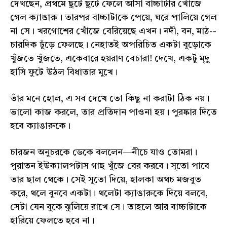
দেখছেন, প্রথমে ছুটে ছুটে ফেলে আসা বাচ্চাটার খোঁজে
গেল ক্যাঙারু। তারপর বাচ্চাটাকে পেয়ে, ঘরে পালিয়ে গেল
না সে। খরগোশের খোঁজে বেরিয়েছে এখন। নদী, বন, মাঠ--
চারদিক ঢুঁড়ে ফেলছে। নেহাতই অপরিচিত একটা বুড়োকে
খুঁজতে খুঁজতে, একেবারে হয়রাণ বেচারা! দেখে, একটু মৃদু
হাসি ফুটে উঠল বিধাতার মুখে।
তাঁর মনে হোল, এ সব দেখে তো কিছু না করাটা ঠিক নয়।
ভালো কাজ করলে, তার প্রতিদান পাওনা হয়। পুরষ্কার দিতে
হবে ক্যাঙারুকে।
চারজন অনুচরকে ডেকে বললেন—নীচে যাও তোমরা।
পুরাতন ইউক্যালপটাস গাছ খুঁজে বের করবে। সূতো পাবে
তার ছাল থেকে। সেই সূতো দিয়ে, হালকা অথচ মজবুত
করে, থলে বুনবে একটা। থলেটা ক্যাঙারুকে দিয়ে বলবে,
সেটা যেন বুকে ঝুলিয়ে রাখে সে। তাহলে আর বাচ্চাটাকে
হারিয়ে ফেলতে হবে না।