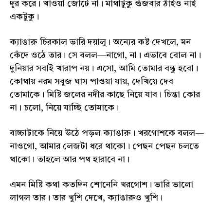
দূর করে। খাওয়া জোটে না। মাথাটুকু গুঁজবার ঠাঁইও নাই
একটুকু।
ক্যাঙারু চিরকাল ভারি দয়ালু। অন্যের কষ্ট দেখলে, মন
কেঁদে ওঠে তার। সে বলল—নাগো, না। এভাবে বোল না।
দুনিয়ার সবাই খারাপ নয়। এসো, আমি তোমার বন্ধু হবো।
কোথায় নরম সবুজ ঘাস পাওয়া যায়, দেখিয়ে দেব
তোমাকে। মিষ্টি জলের নদীর কাছে নিয়ে যাব। চিন্তা কোর
না। চলো, নিয়ে যাচ্ছি তোমাকে।
বাচ্চাটাকে নিয়ে উঠে পড়ল ক্যাঙারু। খরগোশকে বলল—
নাওগো, আমার লেজটা ধরে থাকো। পেছন পেছন চলতে
থাকো। তাহলে আর পথ হারাবে না।
এমন মিষ্টি কথা কতদিন শোনেনি খরগোশ। ভারি ভালো
লাগল তার। তার খুশি দেখে, ক্যাঙারুও খুশি।