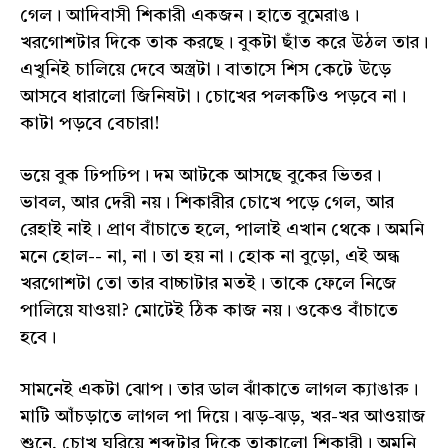
গেল। আদিবাসী শিকারী একজন। হাতে বুমেরাঙ।
খরগোশটার দিকে তাক করছে। বুকটা ছাঁত করে উঠল তার।
এখুনিই চালিয়ে দেবে অস্ত্রটা। বাতাসে শিস কেটে উড়ে
আসবে ধারালো জিনিষটা। চোখের পলকটিও পড়বে না।
কাটা পড়বে বেচারা!
ভয়ে বুক ঢিপঢিপ। দম আটকে আসছে বুকের ভিতর।
ভাবল, আর দেরী নয়। শিকারীর চোখে পড়ে গেল, আর
রেহাই নাই। প্রাণ বাঁচাতে হলে, পালাই এখান থেকে। অমনি
মনে হোল-- না, না। তা হয় না। হোক না বুড়ো, এই অন্ধ
খরগোশটা তো তার বাচ্চাটার মতই। তাকে ফেলে নিজে
পালিয়ে যাওয়া? মোটেই ঠিক কাজ নয়। ওকেও বাঁচাতে
হবে।
সামনেই একটা ঝোপ। তার ডাল ঝাঁকাতে লাগল ক্যাঙারু।
মাটি আঁচড়াতে লাগল পা দিয়ে। ঝড়-ঝড়, খর-খর আওয়াজ
শুনে, চোখ ঘুরিয়ে শব্দটার দিকে তাকালো শিকারী। অমনি