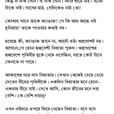
কিন্তু এ দিক গেল। ও দিক গেল। নদীর ধারে নাই। বনের
দিকে নাই। ঘাসের মাঠ, সেদিকেও নাই তো!
কোথায় পাবে তাকে ক্যাঙারু? সে কি আর আছে এই
দুনিয়ায়? তাকে পাওয়ার কথাই নয়।
হয়েছে কী, ক্যাঙারু জানে না, আদৌ ওটা খরগোশই নয়।
আসলে,সে হোল ছদ্মবেশী বিধাতা পুরুষ। খরগোশের
ছদ্মবেশে পৃথিবীর বুকে নেমে এসেছিল, যাতে কেউ চিনে
ফেলতে না পারে।
আকাশের ঘরে বাস বিধাতার। সেখান থেকেই চেয়ে চেয়ে
দেখেন নীচের পৃথিবীকে। একদিন বিধাতার মনে হোল--
একবার নীচে যাই। দেখে আসি, কোন জীবের মনে দয়া
বেশি। কে বেশি দয়ালু?
এখন এইমাত্র ওপরে ফিরে গেছেন বিধাতা। বসে বসে