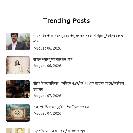
Trending Posts
ড. গোবিন্দ প্রসাদ কর (অধ্যাপক, লোকগবেষক, পাঁশকুড়া)/ ভাস্করব্রত
পতি
August 06, 2026
বাইশে শ্রাবণ/অসিতরঞ্জন ঘোষ
August 06, 2026
বাঁচার উত্তরাধিকার : অন্তিম খণ্ড/পর্ব ৭ : শেষ সত্যের আগে/কমলিকা
ভট্টাচার্য
August 07, 2026
শ্রাবণের উচ্চারণে ,তুমি... /অনিন্দিতা শাসমল
August 07, 2026
শব্দে গাঁথা মণি-মালা : ২২ / সালেহা খাতুন