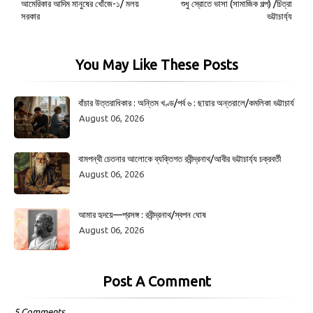
আমেরিকার আদিম মানুষের খোঁজে-১/ মলয়
শুধু স্রোতে ভাসা (সামাজিক গল্প) /চিত্রা
সরকার
ভট্টাচার্য্য
You May Like These Posts
বাঁচার উত্তরাধিকার : অন্তিম খণ্ড/পর্ব ৬ : ছায়ার অন্তরালে/কমলিকা ভট্টাচার্য
August 06, 2026
বামপন্থী চেতনার আলোকে ব্যক্তিগত রবীন্দ্রনাথ/আবীর ভট্টাচার্য্য চক্রবর্তী
August 06, 2026
আমার হৃদয়ে—প্রসঙ্গ : রবীন্দ্রনাথ/স্বপন ঘোষ
August 06, 2026
Post A Comment
5 Comments