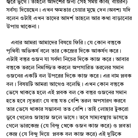
জ্বরে ভুগে। তাহলে আদর্শের জন্য সেই সময় কবি( বায়রন)
সর্বস্য দিয়েছেন। এখন ক্ষমতার চেয়ার মুছে দেন।অবশ্য যদি
বলেন ওটাই এখন তাদের আদর্শ তাহলে আর কথা বাড়ানোর
উপায় থাকেনা।
এবার আমরা আমাদের বিষয়ে ফিরি। যে কোন বস্তুকে
পৃথিবী অভিকর্ষ বলে তার কেন্দ্রের দিকে আকর্ষণ করে।
এটাই বস্তুর ওজন যা সর্বদা নিচের দিকে কাজ করে। আবার
বস্তুকে তরলে নিমজ্জিত করলে অপসারিত তরলের সমান
ওজনের একটি বল উপরের দিকে কাজ করে। এর নাম প্লবক
বল। বিষয়টি আমরা আগেও বলেছি। এখন কোন বস্তুকে
ভেসে থাকতে হলে এই প্লবক বল কে বস্তুর ওজনের সমান
হতে হবে।সুতরাং যে বস্তু যত বেশি তরল অপসারণ করবে
তার ভেসে থাকার সম্ভাবনা তত বেশি। তাই লোহার টুকরো
ডুবে গেলেও জাহাজ জলে ভাসে। তবে সাম্যবস্থায় ভাসতে
গেলে ভারকেন্দ্র (যে বিন্দু থেকে ওজন কাজ করে) ও প্লবতা
কেন্দ্র (যে বিন্দু দিয়ে প্লবক বল কাজ করে) এই দুটিকে