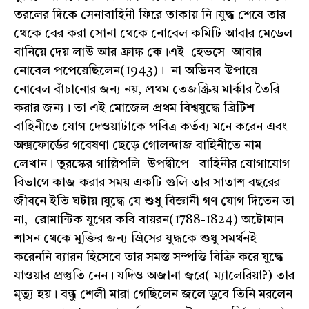
তরলের দিকে সেনাবাহিনী ফিরে তাকায় নি।যুদ্ধ শেষে তার
থেকে বের করা সোনা থেকে নোবেল কমিটি আবার মেডেল
বানিয়ে দেয় লাউ আর ফ্রাঙ্ক কে।এই হেভসে আবার
নোবেল পপেয়েছিলেন(1943)। না অভিনব উপায়ে
নোবেল বাঁচানোর জন্য নয়, প্রথম তেজস্ক্রিয় মার্কার তৈরি
করার জন্য। তা এই মোজেল প্রথম বিশ্বযুদ্ধে ব্রিটিশ
বাহিনীতে যোগ দেওয়াটাকে পবিত্র কর্তব্য মনে করেন এবং
অক্সফোর্ডের গবেষণা ছেড়ে গোলন্দাজ বাহিনীতে নাম
লেখান। তুরস্কের গাল্লিপলি উপদ্বীপে বাহিনীর যোগাযোগ
বিভাগে কাজ করার সময় একটি গুলি তার সাতাশ বছরের
জীবনে ইতি ঘটায়।যুদ্ধে যে শুধু বিজ্ঞানী গণ যোগ দিতেন তা
না, রোমান্টিক যুগের কবি বায়রন(1788-1824) অটোমান
শাসন থেকে মুক্তির জন্য গ্রিসের যুদ্ধকে শুধু সমর্থনই
করেননি ব্যারন হিসেবে তার সমস্ত সম্পত্তি বিক্রি করে যুদ্ধে
যাওয়ার প্রস্তুতি নেন। যদিও অজানা জ্বরে( ম্যালেরিয়া?) তার
মৃত্যু হয়। বন্ধু শেলী মারা গেছিলেন জলে ডুবে তিনি মরলেন