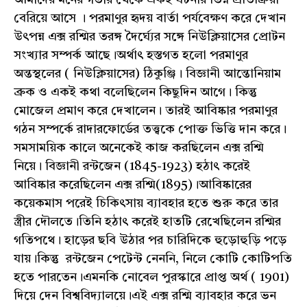
আমাদের মনের গভীর থেকে একই ঘটনার ভিন্ন প্রতিক্রিয়া
বেরিয়ে আসে । পরমাণুর হৃদয় বার্তা পর্যবেক্ষণ করে দেখান
উৎপন্ন এক্স রশ্মির তরঙ্গ দৈর্ঘ্যের সঙ্গে নিউক্লিয়াসের প্রোটন
সংখ্যার সম্পর্ক আছে।অর্থাৎ হস্তগত হলো পরমাণুর
অন্তস্থলের ( নিউক্লিয়াসের) ঠিকুঞ্জি। বিজ্ঞানী আন্তোনিয়াম
ব্রুক ও একই কথা বলেছিলেন কিছুদিন আগে। কিন্তু
মোজেল প্রমাণ করে দেখালেন। তারই আবিষ্কার পরমাণুর
গঠন সম্পর্কে রাদারফোর্ডের তত্ত্বকে পোক্ত ভিত্তি দান করে।
সমসাময়িক কালে অনেকেই কাজ করছিলেন এক্স রশ্মি
নিয়ে। বিজ্ঞানী রন্টজেন (1845-1923) হঠাৎ করেই
আবিষ্কার করেছিলেন এক্স রশ্মি(1895)।আবিষ্কারের
কয়েকমাস পরেই চিকিৎসায় ব্যাবহার হতে শুরু করে তার
স্ত্রীর দৌলতে।তিনি হঠাৎ করেই হাতটি রেখেছিলেন রশ্মির
গতিপথে। হাড়ের ছবি উঠার পর চারিদিকে হুড়োহুড়ি পড়ে
যায়।কিন্তু রন্টজেন পেটেন্ট নেননি, নিলে কোটি কোটিপতি
হতে পারতেন।এমনকি নোবেল পুরস্কারে প্রাপ্ত অর্থ ( 1901)
দিয়ে দেন বিশ্ববিদ্যালয়ে।এই এক্স রশ্মি ব্যাবহার করে ভন