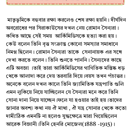
মাতৃভূমিকে বহুবার রক্ষা করলেও শেষ রক্ষা হয়নি। দীর্ঘদিন
অবরোধের পর সিরাকাউসের দখল নেয় রোমান সৈন্যরা।
কথিত আছে সেই সময় আর্কিমিডিসকে হত্যা করা হয়।
কেউ বলেন তিনি বৃত্ত সংক্রান্ত কোনো সমস্যার সমাধানে
নিমগ্ন ছিলেন। রোমান সৈন্যরা তাকে সেনানায়ক এর সঙ্গে
দেখা করতে বলেন। তিনি শুনতে পাননি। সৈন্যদের কাছে
এটি অবজ্ঞা ।তাই তারা আর্কিমিডিসের গাণিতিক মস্তিষ্ক ধড়
থেকে আলাদা করে দেয় তরবারি দিয়ে।বয়স তখন পঁচাত্তর।
অনেকে বলেন দখল কালে তিনি জ্যামিতিক যন্ত্রপাতি গুলি
এমন লুকিয়ে নিয়ে যাচ্ছিলেন যে সৈন্যরা মনে করে তিনি
সোনা দানা নিয়ে যাচ্ছেন।ফলে যা হওয়ার তাই হয়।তাদের
জানার অবশ্য কথা নয় ঐ মাথা , ঐ যন্ত্র সোনার থেকে কতো
দামী!ঠিক এমনটি না হলেও যুদ্ধক্ষেত্রে মারা গিয়েছিলেন
আরেক বিজ্ঞানী।তিনি হেনরি মোজেল(1888 -1915)।