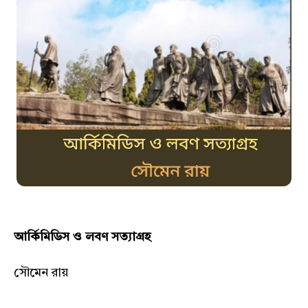
আর্কিমিডিস ও লবণ সত্যাগ্রহ
সৌমেন রায়