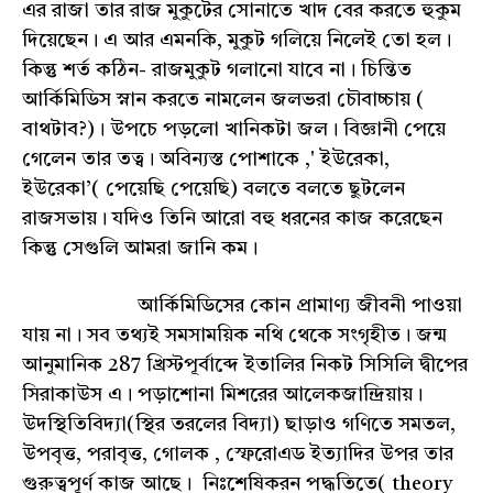
এর রাজা তার রাজ মুকুটের সোনাতে খাদ বের করতে হুকুম
দিয়েছেন। এ আর এমনকি, মুকুট গলিয়ে নিলেই তো হল।
কিন্তু শর্ত কঠিন- রাজমুকুট গলানো যাবে না। চিন্তিত
আর্কিমিডিস স্নান করতে নামলেন জলভরা চৌবাচ্চায় (
বাথটাব?)। উপচে পড়লো খানিকটা জল। বিজ্ঞানী পেয়ে
গেলেন তার তত্ব। অবিন্যস্ত পোশাকে ,' ইউরেকা,
ইউরেকা’( পেয়েছি পেয়েছি) বলতে বলতে ছুটলেন
রাজসভায়। যদিও তিনি আরো বহু ধরনের কাজ করেছেন
কিন্তু সেগুলি আমরা জানি কম।
আর্কিমিডিসের কোন প্রামাণ্য জীবনী পাওয়া
যায় না। সব তথ্যই সমসাময়িক নথি থেকে সংগৃহীত। জন্ম
আনুমানিক 287 খ্রিস্টপূর্বাব্দে ইতালির নিকট সিসিলি দ্বীপের
সিরাকাউস এ। পড়াশোনা মিশরের আলেকজান্দ্রিয়ায়।
উদস্থিতিবিদ্যা(স্থির তরলের বিদ্যা) ছাড়াও গণিতে সমতল,
উপবৃত্ত, পরাবৃত্ত, গোলক , স্ফেরোএড ইত্যাদির উপর তার
গুরুত্বপূর্ণ কাজ আছে। নিঃশেষিকরন পদ্ধতিতে( theory