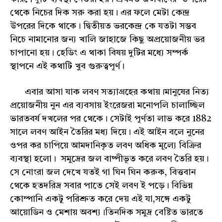
থেকে নিচের দিক সরু করা হয়। এর ফলে মেটা কেন্দ্র
উপরের দিকে থাকে। দ্বিতীয়ত ভরকেন্দ্র কে যতটা সম্ভব
নিচে নামানোর জন্য খালি জাহাজে কিছু অপ্রয়োজনীয় ভর
চাপানো হয়। হেডিং এ থাকা বিষয় দুটির মধ্যে সম্পর্ক
স্থাপনে এই কথাটি খুব গুরুত্বপূর্ণ।
এবার আসা যাক লবণ সত্যাগ্রহের কথায়।মানুষের নিত্য
প্রয়োজনীয় নুন এর ব্যবসায় ইংরেজরা মনোপলি চালাচ্ছিল
ভারতবর্ষ দখলের পর থেকে। সেটাই পূর্ণতা লাভ করে 1882
সালে লবণ আইন তৈরির মধ্য দিয়ে। এই আইন বলে নুনের
ওপর কর চাপিয়ে আমদানিকৃত লবণ অধিক মূল্যে বিক্রির
ব্যবস্থা হলো। সমুদ্রের জল বাষ্পীভূত করে লবণ তৈরি হয়।
সে নোংরা জল দেখে যতই গা ঘিন ঘিন করুক, বিত্তবান
থেকে হতদরিদ্র সবার পাতে সেই লবণ ই পড়ে। বিভিন্ন
কোম্পানি একটু পরিশ্রুত করে দেয় এই যা,সঙ্গে একটু
আয়োডিন ও মেশায় অবশ্য।তিনদিক সমুদ্র বেষ্টিত ভারতে