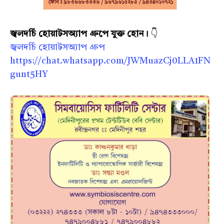
জ্বলদর্চি হোয়াটসঅ্যাপ গ্রুপে যুক্ত হোন।
👇
জ্বলদর্চি হোয়াটসঅ্যাপ গ্রুপ
https://chat.whatsapp.com/JWMuazCj0LLA1FN
gunt5HY