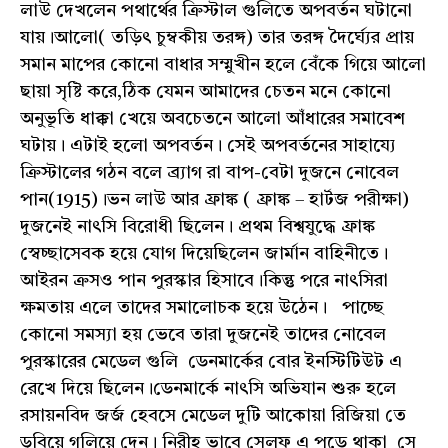
লাউ দেখলেন পথার্থের ক্রিস্টাল গুলিতে অপবর্তন ঘটানো
যায়।আলো( তড়িৎ চুম্বকীয় তরঙ্গ) তার তরঙ্গ দৈর্ঘ্যের প্রায়
সমান মাপের কোনো বাধার সম্মুখীন হলে বেঁকে গিয়ে আলো
ছায়া সৃষ্টি করে,ঠিক যেমন আমাদের চেতন মনে কোনো
অনুভূতি ধাক্কা খেয়ে অবচেতনে আলো আঁধারের সমাবেশ
ঘটায়। এটাই হলো অপবর্তন। সেই অপবর্তনের সাহায্যে
ক্রিস্টালের গঠন বলে ব্র্যাগ রা বাপ-বেটা দুজনে নোবেল
পান(1915)।ভন লাউ আর ফ্রাঙ্ক ( ফ্রাঙ্ক – হার্টজ পরীক্ষা)
দুজনেই নাৎসি বিরোধী ছিলেন। প্রথম বিশ্বযুদ্ধে ফ্রাঙ্ক
স্বেচ্ছাসেবক হয়ে যোগ দিয়েছিলেন জার্মান বাহিনীতে।
আইরন ক্রসও পান পুরস্কার হিসাবে।কিন্তু পরে নাৎসিরা
ক্ষমতায় এলে তাদের সমালোচক হয়ে উঠেন। পাচ্ছে
কোনো সমস্যা হয় ভেবে তারা দুজনেই তাদের নোবেল
পুরস্কারের মেডেল গুলি ডেনমার্কের বোর ইনস্টিটিউট এ
রেখে দিয়ে ছিলেন।ডেনমার্কে নাৎসি অভিযান শুরু হলে
রসায়নবিদ জর্জ হেবসে মেডেল দুটি আকোয়া রিজিয়া তে
ডুবিয়ে গলিয়ে দেন। নিরীহ ভাবে সেলফ এ পড়ে থাকা সে