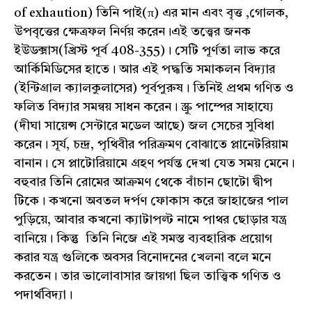
of exhaution) তিনি পাই(π) এর মান এবং বৃত্ত ,গোলক,
উপবৃত্তের ক্ষেত্রফল নির্ণয় করেন।এই তত্ত্বের জনক
ইউডক্সাস(খ্রিস্ট পূর্ব 408-355)। সেটি পূর্ণতা লাভ করে
আর্কিমিডিসের হাতে। আর এই পদ্ধতি সমাকলন বিদ্যার
(ইন্টিগ্রাল ক্যালকুলাসের) পূর্বপুরুষ। তিনিই প্রথম গণিত ও
ফলিত বিদ্যার সমন্বয় সাধন করেন। স্ক্রু পাম্পের সাহায্যে
(দীঘা সায়েন্স সেন্টারে মডেল আছে) জল সেচের সুবিধা
করেন। সূর্য, চন্দ্র, পৃথিবীর পরিক্রমণ বোঝাতে প্লানেটরিয়াম
বানান। সে প্লাটোরিয়ামে গ্রহণ পর্যন্ত দেখা যেত সময় মেনে।
বহুবার তিনি রোমের আক্রমণ থেকে বাঁচান ছোটো দ্বীপ
টিকে। কখনো অবতল দর্পণ ফোকাস করে জাহাজের পাল
পুড়িয়ে, আবার কখনো ক্যাটাপল্ট নামে পাথর ছোড়ার যন্ত্র
বানিয়ে। কিন্তু তিনি নিজে এই সমস্ত ব্যবহারিক প্রয়োগ
করার যন্ত্র গুলিকে অবসর বিনোদনের খেলনা বলে মনে
করতেন। তার ভালোবাসার জায়গা ছিল তাত্ত্বিক গণিত ও
পদার্থবিদ্যা।