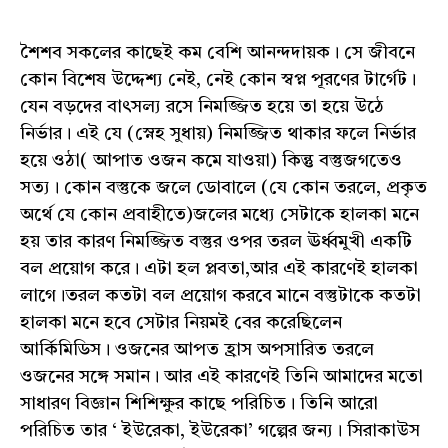
শৈশব সকলের কাছেই কম বেশি আনন্দদায়ক। সে জীবনে
কোন বিশেষ উদ্দেশ্য নেই, নেই কোন স্বপ্ন পূরণের টার্গেট।
যেন বড়দের বাৎসল্য রসে নিমজ্জিত হয়ে তা হয়ে উঠে
নির্ভার। এই যে (স্নেহ সুধায়) নিমজ্জিত থাকার ফলে নির্ভার
হয়ে ওঠা( আপাত ওজন কমে যাওয়া) কিন্তু বস্তুজগতেও
সত্য। কোন বস্তুকে জলে ডোবালে (যে কোন তরলে, প্রকৃত
অর্থে যে কোন প্রবাহীতে)জলের মধ্যে সেটাকে হালকা মনে
হয় তার কারণ নিমজ্জিত বস্তুর ওপর তরল ঊর্ধ্বমুখী একটি
বল প্রয়োগ করে। এটা হল প্লবতা,আর এই কারণেই হালকা
লাগে।তরল কতটা বল প্রয়োগ করবে মানে বস্তুটাকে কতটা
হালকা মনে হবে সেটার নিয়মই বের করেছিলেন
আর্কিমিডিস। ওজনের আপত হ্রাস অপসারিত তরলে
ওজনের সঙ্গে সমান। আর এই কারণেই তিনি আমাদের মতো
সাধারণ বিজ্ঞান শিশিক্ষুর কাছে পরিচিত। তিনি আরো
পরিচিত তার ‘ ইউরেকা, ইউরেকা’ গল্পের জন্য। সিরাকাউস