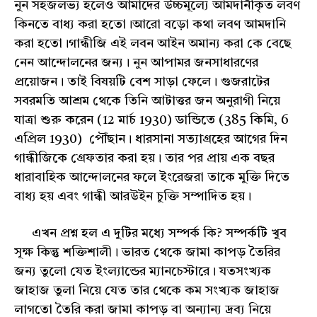
নুন সহজলভ্য হলেও আমাদের উচ্চমূল্যে আমদানীকৃত লবণ
কিনতে বাধ্য করা হতো।আরো বড়ো কথা লবণ আমদানি
করা হতো।গান্ধীজি এই লবন আইন অমান্য করা কে বেছে
নেন আন্দোলনের জন্য। নুন আপামর জনসাধারণের
প্রয়োজন। তাই বিষয়টি বেশ সাড়া ফেলে। গুজরাটের
সবরমতি আশ্রম থেকে তিনি আটাত্তর জন অনুরাগী নিয়ে
যাত্রা শুরু করেন (12 মার্চ 1930) ডান্ডিতে (385 কিমি, 6
এপ্রিল 1930) পৌঁছান। ধারসানা সত্যাগ্রহের আগের দিন
গান্ধীজিকে গ্রেফতার করা হয়। তার পর প্রায় এক বছর
ধারাবাহিক আন্দোলনের ফলে ইংরেজরা তাকে মুক্তি দিতে
বাধ্য হয় এবং গান্ধী আরউইন চুক্তি সম্পাদিত হয়।
এখন প্রশ্ন হল এ দুটির মধ্যে সম্পর্ক কি? সম্পর্কটি খুব
সূক্ষ কিন্তু শক্তিশালী। ভারত থেকে জামা কাপড় তৈরির
জন্য তুলো যেত ইংল্যান্ডের ম্যানচেস্টারে। যতসংখ্যক
জাহাজ তুলা নিয়ে যেত তার থেকে কম সংখ্যক জাহাজ
লাগতো তৈরি করা জামা কাপড় বা অন্যান্য দ্রব্য নিয়ে