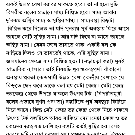
একই উলম্ব রেখা বরাবর থাকতে হবে। তা না হলে দুটি
বিপরীত বলের প্রভাবে সাম্য বিঘ্নিত হবে। সাম্য আবার
দু’রকম অস্থির সাম্য ও সুস্থির সাম্য। সাম্যবস্থা কিছুটা
বিঘ্নিত করে দিলেও তা যদি পুনরায় পূর্ব অবস্থায় ফিরে আসে
তাহলে সেটি সুস্থির সাম্য। আর যদি ফিরে না আসে তাহলে
অস্থির সাম্য। যেমন জলে ভাসতে থাকা একটি বল কে
নাড়িয়ে দিলও সে ভাসতেই থাকে, এটি সুস্থির সাম্য।
জলযানের ক্ষেত্রে সাম্য বিঘ্নিত হওয়া (নড়াচড়া করা) খুবই
স্বাভাবিক ব্যাপার। তাই বিষয়টি খুব গুরুত্বপূর্ণ। বাঁকানো
অবস্থায় প্লবতা কেন্দ্রগামী উল্লম্ব রেখা কেন্দ্রীয় রেখাকে যে
বিন্দুতে ছেদ করে তাকে বলা হয় মেটা কেন্দ্র। মেটা কেন্দ্র
ভরকেন্দ্র থেকে উপরে থাকলে উৎপন্ন টর্ক (বিপরীতমুখী
বলের প্রভাবে ঘূর্ণন প্রবণতা) বস্তুটিকে পূর্ব অবস্থায় ফিরিয়ে
নিয়ে আসে। কিন্তু মেটা কেন্দ্র ভর কেন্দ্র থেকে নিচে থাকলে
উৎপন্ন টর্ক বস্তুটিকে আরও বাকিয়ে দেয়।মেটা কেন্দ্র ও ভর
কেন্দ্রের দূরত্ব যত বেশি হয় বস্তুটি ততই সুস্থির হয়। সেই
কারণে দুটি ব্যবস্থা নেওয়া হয়। প্রথমত জলযানের উপরের