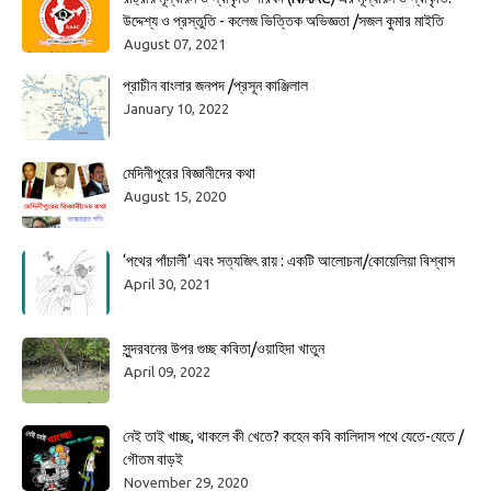
উদ্দেশ্য ও প্রস্তুতি - কলেজ ভিত্তিক অভিজ্ঞতা /সজল কুমার মাইতি
August 07, 2021
প্রাচীন বাংলার জনপদ /প্রসূন কাঞ্জিলাল
January 10, 2022
মেদিনীপুরের বিজ্ঞানীদের কথা
August 15, 2020
‘পথের পাঁচালী’ এবং সত্যজিৎ রায় : একটি আলোচনা/কোয়েলিয়া বিশ্বাস
April 30, 2021
সুন্দরবনের উপর গুচ্ছ কবিতা/ওয়াহিদা খাতুন
April 09, 2022
নেই তাই খাচ্ছ, থাকলে কী খেতে? কহেন কবি কালিদাস পথে যেতে-যেতে /
গৌতম বাড়ই
November 29, 2020