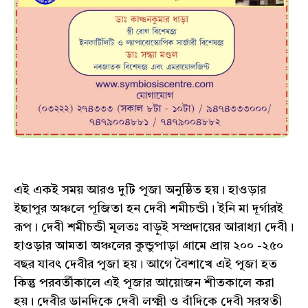
এই এক‌ই সময় আর‌ও দুটি পূজা অনুষ্ঠিত হয়। হাওড়ার
ইছাপুর অঞ্চলে পূজিতা হন দেবী শমীচন্ডী। ইনি মা দূর্গার‌ই
রূপ। দেবী শমীচন্ডী মূলতঃ বাড়ুই সম্প্রদায়ের আরাধ্যা দেবী।
হাওড়ার আমতা অঞ্চলের কুন্ডুপাড়া গ্রামে প্রায় ২০০ -২৫০
বছর যাবৎ দেবীর পূজা হয়। আগে বৈশাখে এই পূজা হত
কিন্তু পরবর্তীকালে এই পূজার আয়োজন শীতকালে করা
হয়। দেবীর ডানদিকে দেবী লক্ষ্মী ও বাঁদিকে দেবী সরস্বতী