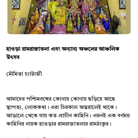
হাওড়া রামরাজাতলা এবং অন্যান্য অঞ্চলের আঞ্চলিক
উৎসব
মৌমিতা চ্যাটার্জী
আমাদের পশ্চিমবঙ্গের কোণায় কোণায় ছড়িয়ে আছে
স্থাপত্য, লোককথা। এরা চিরকাল অন্তরালেই থাকে।
আড়ালে থেকে যায় কত প্রাচীন কাহিনি। এমন‌ই এক বর্ণময়
কাহিনির নায়ক হাওড়ার রামরাজাতলার রামঠাকুর।