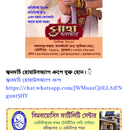
জ্বলদর্চি হোয়াটসঅ্যাপ গ্রুপে যুক্ত হোন।
👇
জ্বলদর্চি হোয়াটসঅ্যাপ গ্রুপ
https://chat.whatsapp.com/JWMuazCj0LLA1FN
gunt5HY