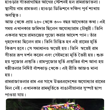
হাওড়ার সাঁতরাগাছির আগের স্টেশন‌ই হল রামরাজাতলা।
স্থানীয় নাম রামতলা। হাওড়া ডিভিশনে দক্ষিণ পূর্ব শাখায়
অবস্থিত।
আজ থেকে প্রায় ২৫০ থেকে ৩০০ বছর আগেকার কথা। এই
সময় এখানকার জমিদার ছিলেন অযোধ্যারাম চৌধুরী। তিনি
একবার স্বপ্নে রামচন্দ্রের পুজো করার আদেশ পান। তাঁর
গৃহদেবতা ছিলেন রাম। তিনি চিন্তিত হন এই রামের মূর্তি
কিরূপ হবে। সে সমাধান‌ও স্বপ্নে‌ই হয়। তিনি স্বপ্নেই রাম
সীতার রূপ দর্শন করেন এবং সেইমতো মূর্তি তৈরী হয়। শুরু
হয় পুজোর প্রস্তুতি। রামপুজোর মূর্তি প্রস্তুতির বাঁশ আনা হয়
ষষ্ঠীতলার নির্দিষ্ট বাঁশঝাড় থেকে। এই রীতি আজ‌ও মানা
হয়।
রামরাজাতলার রাম এর সাথে উত্তরপ্রদেশের অযোধ্যার রামের
মিল নেই। এখানকার রামমূর্তিতে বাঙালীয়ানার সুস্পষ্ট ছাপ
পাওয়া যায়।