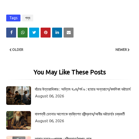
Tags
গদ্য
OLDER
NEWER
You May Like These Posts
বাঁচার উত্তরাধিকার : অন্তিম খণ্ড/পর্ব ৬ : ছায়ার অন্তরালে/কমলিকা ভট্টাচার্য
August 06, 2026
বামপন্থী চেতনার আলোকে ব্যক্তিগত রবীন্দ্রনাথ/আবীর ভট্টাচার্য্য চক্রবর্তী
August 06, 2026
আমার হৃদয়ে—প্রসঙ্গ : রবীন্দ্রনাথ/স্বপন ঘোষ