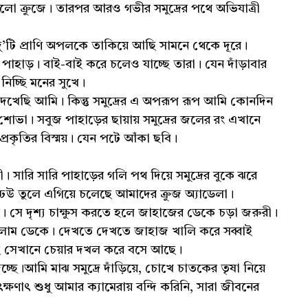
লো ক্রুজে। তারপর আরও গভীর সমুদ্রের পথে অভিযাত্রী
দু’টি প্রাণি অপলকে তাকিয়ে আছি সামনে থেকে দূরে।
াহাড়। বাই-বাই করে চলেও যাচ্ছে তারা। যেন দাঁড়াবার
িচ্ছি মনের সুখে।
দেখেছি আমি। কিন্তু সমুদ্রের এ অপরূপ রূপ আমি কোনদিন
র শোভা। সবুজ পাহাড়ের ছায়ায় সমুদ্রের জলের রং এখানে
্রকৃতির বিস্ময়। যেন পটে আঁকা ছবি।
ামী। সারি সারি পাহাড়ের গলি পথ দিয়ে সমুদ্রের বুকে ঝরে
উ তুলে এগিয়ে চলেছে আমাদের ক্রুজ অ্যাডেলা।
ন। সে দৃশ্য চাক্ষুস করতে হলে জাহাজের ডেকে চড়া জরুরী।
 গেলাম ডেকে। দেখতে দেখতে জাহাজ খালি করে সব্বাই
ই সেখানে চেয়ার দখল করে বসে আছে।
িচ্ছে।আমি মাঝ সমুদ্রে দাঁড়িয়ে, চোখে চাতকের তৃষা নিয়ে
য তৎক্ষণাৎ শুধু আমার ক্যামেরায় বন্দি করিনি, সারা জীবনের