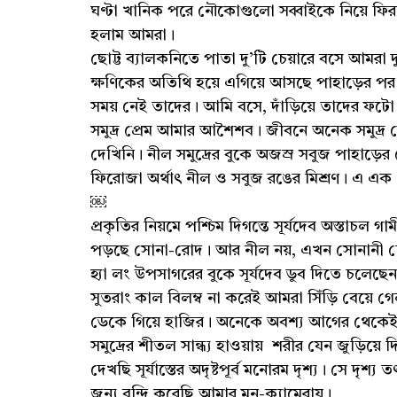
ঘণ্টা খানিক পরে নৌকোগুলো সব্বাইকে নিয়ে ফির
হলাম আমরা।
ছোট্ট ব্যালকনিতে পাতা দু’টি চেয়ারে বসে আমরা 
ক্ষণিকের অতিথি হয়ে এগিয়ে আসছে পাহাড়ের পর প
সময় নেই তাদের। আমি বসে, দাঁড়িয়ে তাদের ফটো ন
সমুদ্র প্রেম আমার আশৈশব। জীবনে অনেক সমুদ্র 
দেখিনি। নীল সমুদ্রের বুকে অজস্র সবুজ পাহাড়ে
ফিরোজা অর্থাৎ নীল ও সবুজ রঙের মিশ্রণ। এ এক প
￼
প্রকৃতির নিয়মে পশ্চিম দিগন্তে সূর্যদেব অস্তাচল গ
পড়ছে সোনা-রোদ। আর নীল নয়, এখন সোনানী ঢে
হ্যা লং উপসাগরের বুকে সূর্যদেব ডুব দিতে চলেছে
সুতরাং কাল বিলম্ব না করেই আমরা সিঁড়ি বেয়ে
ডেকে গিয়ে হাজির। অনেকে অবশ্য আগের থেকে
সমুদ্রের শীতল সান্ধ্য হাওয়ায় শরীর যেন জুড়িয়ে দ
দেখছি সূর্যাস্তের অদৃষ্টপূর্ব মনোরম দৃশ্য। সে দৃশ্
জন্য বন্দি করেছি আমার মন-ক্যামেরায়।