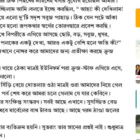
ভারের ঠিক পিছনের লাইনেই বসার সুযোগ হয়েছিল আমার।
নিচ্ছিলাম আমি।বলতে ইচ্ছে করছিল, “ আহা! কী দেখিলাম!
িয়ে এলো দু’টি সদৃশ সবুজ পাহাড়। ঠিক যেন পটে আঁকা
্টি! মনে হলো রূপকথার স্বর্গের তোরণদ্বারে প্রবেশ করছি।
থে বিপরীতে এগিয়ে আসছে ছোট, বড়, সবুজ, ধূসর,
ক পলকের একটু দেখা, আরও একটু বেশি হলে ক্ষতি কী?”
খানে নোঙ্গর করে আমাদের জন্য প্রতীক্ষা করছে ক্রুজ
ায়ে ঠেকা মাত্রই ইউনিফর্ম পরা ক্রুজ-স্টাফ এগিয়ে এসে,
 করলো।
িঁড়ি বেয়ে দোতলায় ওঠা মাত্রই ওরা আমাদের নিয়ে গেল
ন পর্ব শেষ করে আমরা চলে গেলাম যে যার কেবিনে।
র সংক্ষিপ্ত সংস্করণ। সবই আছে এখানে। সুসজ্জিত বেড
ধবে মার্বেলের বাথ টাবও আছে। আছে গরম ঠাণ্ডা জলের
যতিক্রম হয়নি। সুতরাং তার স্নানের প্রশ্নই নাই। শুধুমাত্র
ে।