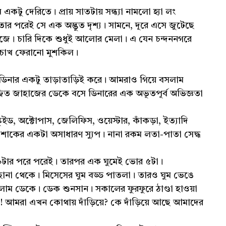
 একটু দেরিতে। প্রায় সাতটায় সন্ধ্যা নামলো হ্যা লং
পরেই সে এক অদ্ভুত দৃশ্য। সামনে, দূরে এসে জুটেছে
। চারি দিকে শুধুই আলোর মেলা। এ যেন চন্দননগরে
 চোখ ফেরানো মুশকিল।
ই ডিনার একটু তাড়াতাড়িই করে। আমরাও গিয়ে বসলাম
িত জাহাজের ডেকে বসে ডিনারের এক অভূতপূর্ব অভিজ্ঞতা
কুইড, অক্টোপাস, জেলিফিস, ওয়েস্টার, কাঁকড়া, ইত্যাদি
ই শাকের একটা অসাধারণ স্যুপ। নানা রকম লতা-পাতা সেদ্ধ
রি ৯টার পরে পরেই। তারপর এক ঘুমেই ভোর ৫টা।
বিছানা থেকে। মিসেসের ঘুম বড্ড পাতলা। তারও ঘুম ভেঙে
ম ডেকে। ডেক শুনসান। সকালের ফুরফুরে ঠাণ্ডা হাওয়া
কি! আমরা এখন কোথায় দাঁড়িয়ে? কে দাঁড়িয়ে আছে আমাদের