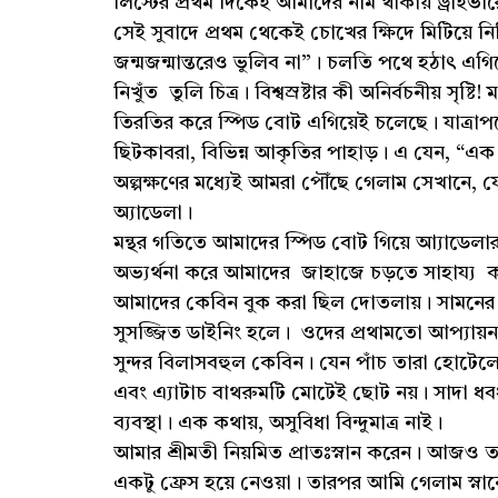
লিস্টের প্রথম দিকেই আমাদের নাম থাকায় ড্রাই
সেই সুবাদে প্রথম থেকেই চোখের ক্ষিদে মিটিয়ে 
জন্মজন্মান্তরেও ভুলিব না”। চলতি পথে হঠাৎ এগ
নিখুঁত তুলি চিত্র। বিশ্বস্রষ্টার কী অনির্বচনীয় সৃষ
তিরতির করে স্পিড বোট এগিয়েই চলেছে। যাত্রাপ
ছিটকাবরা, বিভিন্ন আকৃতির পাহাড়। এ যেন, “এ
অল্পক্ষণের মধ্যেই আমরা পৌঁছে গেলাম সেখানে, যে
অ্যাডেলা।
মন্থর গতিতে আমাদের স্পিড বোট গিয়ে আ্যাডেলার গ
অভ্যর্থনা করে আমাদের জাহাজে চড়তে সাহায্য
আমাদের কেবিন বুক করা ছিল দোতলায়। সামনের স
সুসজ্জিত ডাইনিং হলে। ওদের প্রথামতো আপ্যায়
সুন্দর বিলাসবহুল কেবিন। যেন পাঁচ তারা হোটেলে
এবং এ্যাটাচ বাথরুমটি মোটেই ছোট নয়। সাদা ধব
ব্যবস্থা। এক কথায়, অসুবিধা বিন্দুমাত্র নাই।
আমার শ্রীমতী নিয়মিত প্রাতঃস্নান করেন। আজও তার ব্
একটু ফ্রেস হয়ে নেওয়া। তারপর আমি গেলাম স্নান