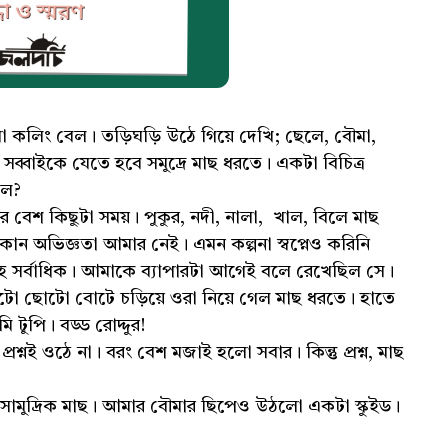
কলিং বেল। তড়িঘড়ি উঠে গিয়ে দেখি; ছেলে, বৌমা,
সব্বাইকে যেতে হবে সমুদ্রে মাছ ধরতে। একটা বিচিত্র
লে?
 বেশ কিছুটা সময়। পুকুর, নদী, নালা, খাল, বিলে মাছ
 কোন অভিজ্ঞতা আমার নেই। এমন কল্পনা স্বপ্নেও করিনি
হ সর্বাধিক। আমাকে ব্যাপারটা আগেই বলে রেখেছিল সে।
োটো ছোটো বোটে চড়িয়ে ওরা নিয়ে গেল মাছ ধরতে। হাতে
টুপি। বড্ড রোদ্দুর!
শ্নই ওঠে না। বরং বেশ মজাই হলো সবার। কিন্তু প্রশ্ন, মাছ
 সামুদ্রিক মাছ। আমার বৌমার ছিপেও উঠলো একটা স্কুইড।