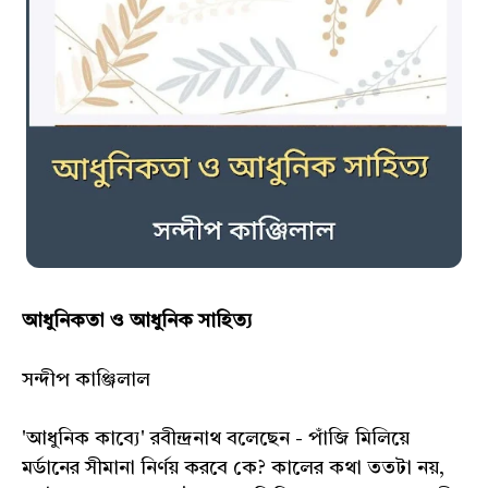
আধুনিকতা ও আধুনিক সাহিত্য
সন্দীপ কাঞ্জিলাল
'আধুনিক কাব্যে' রবীন্দ্রনাথ বলেছেন - পাঁজি মিলিয়ে
মর্ডানের সীমানা নির্ণয় করবে কে? কালের কথা ততটা নয়,