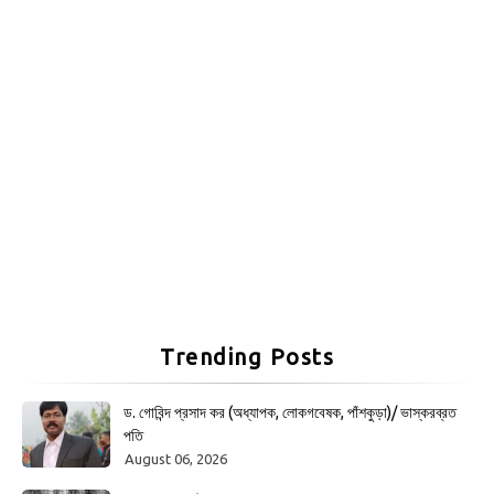
Trending Posts
ড. গোবিন্দ প্রসাদ কর (অধ্যাপক, লোকগবেষক, পাঁশকুড়া)/ ভাস্করব্রত
পতি
August 06, 2026