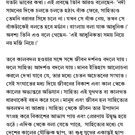
যতটা ভাবের কথা। এই প্রবন্ধে তিনি আরও বলেছেন- 'নদী
সামনের দিকে চলতে চলতে হঠাৎ বাঁক ফেরে, সাহিত্যও
তেমনি বরাবর সিধে চলে না। যখন সে বাঁক নেয়, তখন সে
বাঁকটাকেই বলতে হবে মর্ডান। বাংলায় বলা যাক আধুনিক।'
অবশ্য তিনি এও বলে গেছেন- 'এই আধুনিকতা সময় নিয়ে
নয় মর্জি নিয়ে।'
তবে কালবদল হওয়ার সঙ্গে সঙ্গে জীবন দর্শনও বদলে যায়।
ফলে সাহিত্য আদর্শও বদলে যায়। মানব ইতিহাস আলোচনা
করলে দেখা যাবে যে, তার মধ্যে চেতন অচেতনের সংঘাত।
সেই সংঘাতের মধ্য দিয়ে জীবনের বিকাশ এবং কাল থেকে
কালের অভ্যন্তরে অভিযান। সাহিত্য এই যুগগত বা কালগত
ধারণাকেই বহন করে চলে। মানুষ এবং জীবন হল সাহিত্যের
অবলম্বন বা আশ্রয়। সাহিত্য থেকে জীবন তার উপাদান
সংগ্রহ করে বিকাশের আভাস পায় এবং প্রেরণায় উদ্বুদ্ধ হয়ে
ওঠে। এদিক থেকে বলা যেতে পারে, সাহিত্যের মধ্যে যে
দেশের কালের যৌক্তিক ছাপ, তা শুধু যুগের একান্তই ছাপ