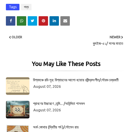
Tags
গদ্য
OLDER
NEWER
ক্যুইজ-৫১/ সাগর মাহাত
You May Like These Posts
বিশ্বমঞ্চে রবি-সুর: বিশ্বায়নের আলো-ছায়ায় রবীন্দ্রসংগীত/সৌরভ চক্রবর্তী
August 07, 2026
শ্রাবণের উচ্চারণে ,তুমি... /অনিন্দিতা শাসমল
August 07, 2026
অর্ক কোথায় (দ্বিতীয় পর্ব )/সৌমেন রায়