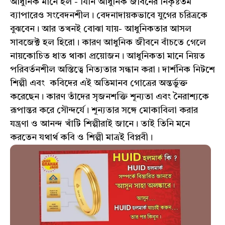
আধুনিক মানে হল - যিনি আধুনিক জীবনের নিকৃষ্টতম
ব্যাপারেও সংবেদনশীল। বেদনাদায়কভাবে যুগের চরিত্রকে
বুঝবেন। আর তখনই বোঝা যায়- আধুনিকতার আসল
সাবজেক্ট হল হিরো। কারণ আধুনিক জীবনে বাঁচতে গেলে
নায়কোচিত ধাত থাকা প্রয়োজন। আধুনিকতা মানে নিয়ত
পরিবর্তনশীল অস্তিত্বে নিত্যতার সন্ধান করা। দার্শনিক নিটশে
শিল্পী এবং কবিদের এই অতিমানব গোত্রের অন্তর্ভুক্ত
করেছেন। কারণ তাঁদের সৃজনশক্তি শূন্যতা এবং নৈরাশ্যকে
রূপান্তর করে সৌন্দর্যে। শূন্যতার সঙ্গে মোকাবিলা করার
যন্ত্রণা ও আনন্দ খাঁটি শিল্পীরাই জানে। তাই তিনি মনে
করতেন যথার্থ কবি ও শিল্পী মাত্রই বিপ্লবী।