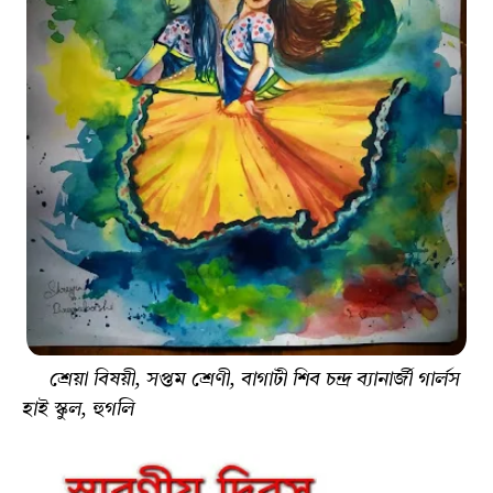
শ্রেয়া বিষয়ী, সপ্তম শ্রেণী, বাগাটী শিব চন্দ্র ব্যানার্জী গার্লস
হাই স্কুল, হুগলি