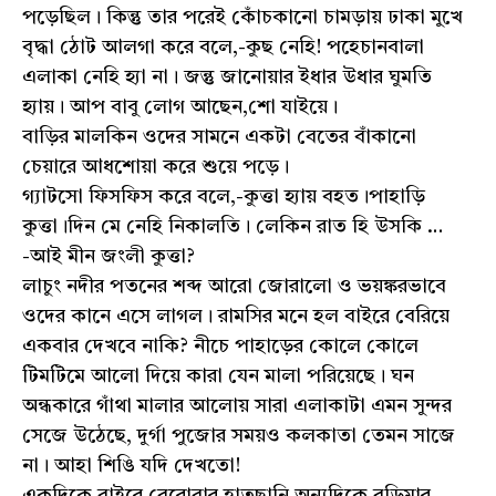
পড়েছিল। কিন্তু তার পরেই কোঁচকানো চামড়ায় ঢাকা মুখে
বৃদ্ধা ঠোট আলগা করে বলে,-কুছ নেহি! পহেচানবালা
এলাকা নেহি হ্যা না। জন্তু জানোয়ার ইধার উধার ঘুমতি
হ্যায়। আপ বাবু লোগ আছেন,শো যাইয়ে।
বাড়ির মালকিন ওদের সামনে একটা বেতের বাঁকানো
চেয়ারে আধশোয়া করে শুয়ে পড়ে।
গ্যাটসো ফিসফিস করে বলে,-কুত্তা হ্যায় বহত।পাহাড়ি
কুত্তা।দিন মে নেহি নিকালতি। লেকিন রাত হি উসকি …
-আই মীন জংলী কুত্তা?
লাচুং নদীর পতনের শব্দ আরো জোরালো ও ভয়ঙ্করভাবে
ওদের কানে এসে লাগল। রামসির মনে হল বাইরে বেরিয়ে
একবার দেখবে নাকি? নীচে পাহাড়ের কোলে কোলে
টিমটিমে আলো দিয়ে কারা যেন মালা পরিয়েছে। ঘন
অন্ধকারে গাঁথা মালার আলোয় সারা এলাকাটা এমন সুন্দর
সেজে উঠেছে, দুর্গা পুজোর সময়ও কলকাতা তেমন সাজে
না। আহা শিঙি যদি দেখতো!