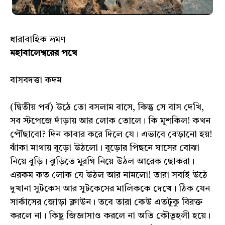
ধারাবাহিক ভ্রমণ
মহাবালেশ্বরের পথে
বাসবদত্তা কদম
(দ্বিতীয় পর্ব) উঠে তো বসলাম বাসে, কিন্তু সে বাস দেখি,
সব স্টপেজে দাঁড়ায় আর লোক তোলে। কি মুশকিল! কখন
পৌঁছাবো? দিন কাবার করে দিলে যে। এভাবে বেড়ানো হয়!
ঝাঁকা মাথায় বুড়ো উঠলো। বুড়োর পিছনে ঘাসের বোঝা
নিয়ে বুড়ি। ঝুড়িতে মুরগি নিয়ে উঠল আরেক ছোকরা।
এরকম কত লোক যে উঠল আর নামলো! তারা সবাই উঠে
দুখানা সুটকেস আর সুটকেসের মালিককে দেখে। ঠিক যেন
সার্কাসের জোড়া ক্লাউন। তবে তারা কেউ এতটুকু বিরক্ত
করলে না। কিছু জিজ্ঞাসাও করলে না অতি কৌতূহলী হয়ে।