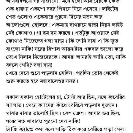
আসবাবপত্রে ঘর সাজানো। মনে হলো আমাদেরকে কেউ
এক ধাক্কায় একশো বছর পিছনে নিয়ে এসেছে। লাইটের
শেড গুলোও একেবারে পুরনো দিনের মতন আর
আলোগুলো হোলদে। একমাত্র বাথরুমে ছাড়া নিয়ন লাইট
নেই কোথাও। গা ছম ছম করছে। এতটুকু আওয়াজ নেই
কোথাও নিজেদের গলা ছাড়া। কি জানি বাবা এ কি ভুত
বাংলো নাকি! ঘরের বিশাল আয়নাটায় একবার ভালো করে
দেখে নিলাম নিজেদেরকে। আমরা আমরাই আছি তো, নাকি
বদলে গেছি? বলা যায়!
খেয়ে দেয়ে শুয়ে পড়লাম সেদিন। পরদিন ভোর থেকেই
শুরু করতে হবে মহাবালেশ্বর সফর।
সকাল সকাল হোটেলের চা, টোস্ট আর ডিম, সঙ্গে স্ট্রবেরির
স্যালাড। খেয়ে ক্যামেরা কাঁধে বেরিয়ে পড়লাম দুজনে।
খাবার দাবার ভালোই ছিল। বেশ ফ্রেশ। আমার ভয় ছিল,
ঘরের মত খাবারও পুরনো দেয় নাকি!
ট্যাক্সি স্ট্যান্ডে কথা বলে গাড়ি ঠিক করে বেরিয়ে পড়া গেল।