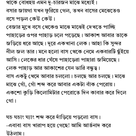
থাকে বোধহয় এমন দু-চারজন মাঝে মধ্যেই।
বসার জায়গা যখন ফুরিয়ে গেল, তখন বাসের মেঝেতেও
বসে পড়ল কেউ কেউ।
বেজার মুখে বসে থেকেও মাঝে মাঝেই দেখতে পাচ্ছি
পাহাড়ের ওপর পাহাড় ঢলে পড়েছে। আকাশ আবার তাকে
জড়িয়ে ধরে আছে। দূরে একখানা লেক। আহা কি সুন্দর
নীল জল তার। মনে হলো বাস থেকে নেমে একবারটি ছুঁইয়ে
আসি। লেকের ধার ঘেঁষে পাহাড়েরা পাহারা জমিয়েছে।
লেক পাহাড় আর আকাশের যেন ভারি বন্ধুত্ব।
বাস একটু থেমে আবার চললো। চলছে আর চলছে। মাঝে
মাঝে গোঁ, গোঁ শব্দ করে আবার একটা বাঁক পেরোয়।
একশো কুড়ি কিলোমিটার পেরোতে দিন কাবার করে দিলে
গো।
ঘচ ঘচাং ঘ্যাং শব্দ করে দাঁড়িয়ে পড়লো বাস।
-এবাবা বাস খারাপ হয়ে গেছে! আমি আর্তনাদ করে
উঠলাম।