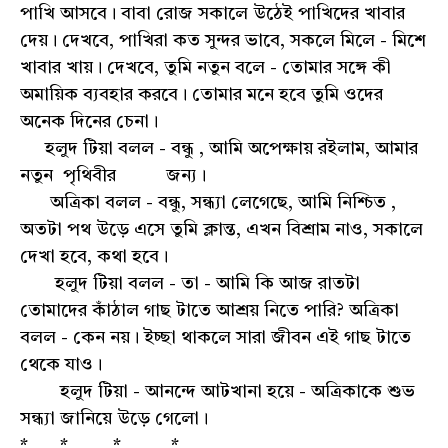
পাখি আসবে। বাবা রোজ সকালে উঠেই পাখিদের খাবার
দেয়। দেখবে, পাখিরা কত সুন্দর ভাবে, সকলে মিলে - মিশে
খাবার খায়। দেখবে, তুমি নতুন বলে - তোমার সঙ্গে কী
অমায়িক ব্যবহার করবে। তোমার মনে হবে তুমি ওদের
অনেক দিনের চেনা।
হলুদ টিয়া বলল - বন্ধু , আমি অপেক্ষায় রইলাম, আমার
নতুন পৃথিবীর জন্য।
অত্রিকা বলল - বন্ধু, সন্ধ্যা লেগেছে, আমি নিশ্চিত ,
অতটা পথ উড়ে এসে তুমি ক্লান্ত, এখন বিশ্রাম নাও, সকালে
দেখা হবে, কথা হবে।
হলুদ টিয়া বলল - তা - আমি কি আজ রাতটা
তোমাদের কাঁঠাল গাছ টাতে আশ্রয় নিতে পারি? অত্রিকা
বলল - কেন নয়। ইচ্ছা থাকলে সারা জীবন এই গাছ টাতে
থেকে যাও।
হলুদ টিয়া - আনন্দে আটখানা হয়ে - অত্রিকাকে শুভ
সন্ধ্যা জানিয়ে উড়ে গেলো।
* * * *