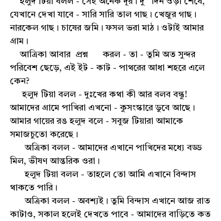
হলুদ টিয়া বলল - সেই অনেক দূর। দু ' দিন ওড়া শেষে,
যেখানে দেখা যাবে - সারি সারি তাল গাছ। খেজুর গাছ।
নারকেল গাছ। চাষের জমি। ফসল ভরা মাঠ। ওটাই আমার
গ্রাম।
আত্রিকা আবার প্রশ্ন করল - তা - তুমি অত সুন্দর
পরিবেশ ছেড়ে, এই ইট - কাট - পাথরের আধা শহরে এলে
কেন?
হলুদ টিয়া বলল - দুঃখের কথা কী আর বলব বন্ধু!
আমাদের গ্রামে পাখিরা এখনো - কুসংস্কারে ডুবে আছে।
আমার গায়ের রঙ হলুদ বলে - সবুজ টিয়ারা আমাকে
সমাজচুতো করেছে।
অত্রিকা বলল - আমাদের এখানে পাখিদের মধ্যে বড্ড
মিল, ভীষণ আন্তরিক ওরা।
হলুদ টিয়া বলল - তাহলে তো আমি এখানে বিন্দাস
থাকতে পারি।
অত্রিকা বলল - অবশ্যই। তুমি বিন্দাস এখানে আজ রাত
কাটাও, সকাল হলেই দেখতে পাবে - আমাদের বাড়িতে কত