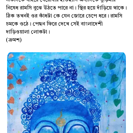
একদিকে বাইরে বেরোবার হাতছানি অন্যদিকে বুড়িমার
নিষেধ রামসি বুঝে উঠতে পারে না। স্থির হয়ে দাঁড়িয়ে থাকে।
ঠিক তখনই ওর কাঁধটা কে যেন জোরে চেপে ধরে। রামসি
চমকে ওঠে। পেছন ফিরে দেখে সেই বাংলাদেশী
দাড়িওয়ালা লোকটা।
(ক্রমশ)