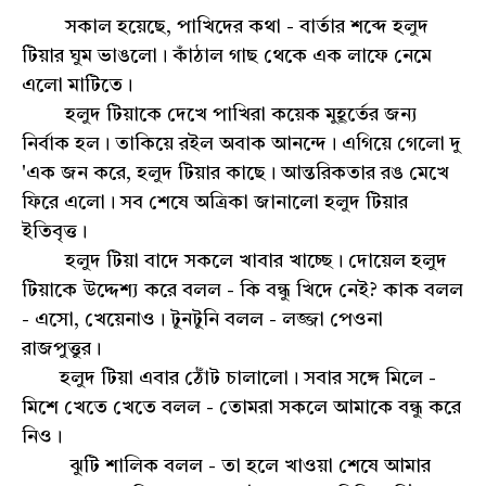
সকাল হয়েছে, পাখিদের কথা - বার্তার শব্দে হলুদ
টিয়ার ঘুম ভাঙলো। কাঁঠাল গাছ থেকে এক লাফে নেমে
এলো মাটিতে।
হলুদ টিয়াকে দেখে পাখিরা কয়েক মুহূর্তের জন্য
নির্বাক হল। তাকিয়ে রইল অবাক আনন্দে। এগিয়ে গেলো দু
'এক জন করে, হলুদ টিয়ার কাছে। আন্তরিকতার রঙ মেখে
ফিরে এলো। সব শেষে অত্রিকা জানালো হলুদ টিয়ার
ইতিবৃত্ত।
হলুদ টিয়া বাদে সকলে খাবার খাচ্ছে। দোয়েল হলুদ
টিয়াকে উদ্দেশ্য করে বলল - কি বন্ধু খিদে নেই? কাক বলল
- এসো, খেয়েনাও। টুনটুনি বলল - লজ্জা পেওনা
রাজপুত্তুর।
হলুদ টিয়া এবার ঠোঁট চালালো। সবার সঙ্গে মিলে -
মিশে খেতে খেতে বলল - তোমরা সকলে আমাকে বন্ধু করে
নিও।
ঝুটি শালিক বলল - তা হলে খাওয়া শেষে আমার