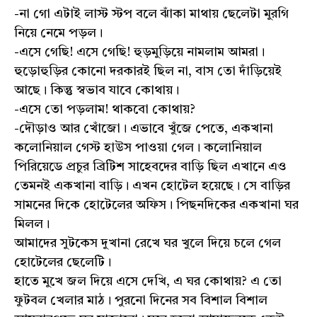
-না গো এটাই লাস্ট স্টপ বলে ঝাঁকা মাথায় ছেলেটা মুরগি
নিয়ে নেমে পড়ল।
-এসে গেছি! এসে গেছি! হুড়মুড়িয়ে নামলাম আমরা।
হুড়োহুড়ির কোনো দরকারই ছিল না, বাস তো দাঁড়িয়েই
আছে। কিন্তু স্বভাব যাবে কোথায়।
-এসে তো পড়লাম! থাকবো কোথায়?
-দৌড়াও আর খোঁজো। এভাবে খুঁজে পেতে, একখানা
কলোনিয়াল গেস্ট হাউস পাওয়া গেল। কলোনিয়াল
পিরিয়েডে প্রচুর ব্রিটিশ সাহেবদের বাড়ি ছিল এখানে এও
তেমনই একখানা বাড়ি। এখন হোটেল হয়েছে। সে বাড়ির
সামনের দিকে হোটেলের অফিস। পিছনদিকের একখানা ঘর
মিলল।
আমাদের সুটকেস দুখানা রেখে ঘর খুলে দিয়ে চলে গেল
হোটেলের ছেলেটি।
হাতে মুখে জল দিয়ে এসে দেখি, এ ঘর কোথায়? এ তো
ফুটবল খেলার মাঠ। পুরনো দিনের সব বিশাল বিশাল