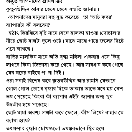
অদ্ভুত আপনাদের প্রাণশক্তি!
কুতুবউদ্দিন আবার হেসে হেসে সম্মতি জানায়।
-আপনাদের মানুষরা বহু যুদ্ধ করেছে। তা ‘আট কবর’
ব্যাপারটা কী বলবেন?
হঠাৎ ঝিরঝিরে বৃষ্টি নামে।সঙ্গে হালকা হাওয়া।দোচালার
নীচে ছোট বাল্বটা দুলে ওঠে। মাঝে মাঝে গায়ে জলের ছিটে
এসে লাগছে।
বাড়ির মালকিন মানে অতি বৃদ্ধা মহিলা একবার এসে কিছু
লাগবে কিনা জিজ্ঞাসা করে গেছে। আর সাবধান করে গেছে
যেন ঘরের বাইরে পা না দিই।
ওরা সবাই বিশেষ করে কুতুবউদ্দিন আর রামসি যেভাবে
গোল গোল চোখে বৃদ্ধার দিকে তাকায় তাতে মনে হয় বেশ
ভয় পেয়েছে কিংবা কী ব্যাপার এইটা জানার জন্য খুব
উদগ্রীব হয়ে পড়েছে।
ছোট মামা অবশ্য প্রশ্নটা করে ফেলে,-কীস লিয়ে? বাহার মে
ক্যায়া হ্যায়?
তৎক্ষণাৎ বৃদ্ধার চোখগুলো ভয়ঙ্করভাবে স্থির হয়ে