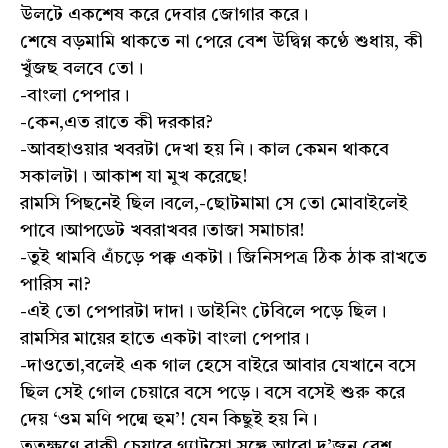
উলটে একশেষ করে দেবার জোগার করে।
শেষে বড়মামি থাকতে না পেরে বেশ উদ্বিগ্ন কণ্ঠে শুধায়, কী
খুঁজছ বলবে তো।
-বাংলা পেপার।
-কেন,এত রাতে কী দরকার?
-আবহাওয়ার খবরটা দেখা হয় নি। কাল কেমন থাকবে
সকালটা। আকাশ যা মুখ করেছে!
রামসি পিছনেই ছিল।বলে,-ছোটমামা সে তো মোবাইলেই
পাবে।আপডেট খবরাখবর।তাজা সমাচার!
-তুই থামবি এঁচড়ে পক্ক একটা। জিনিসপত্র ঠিক ঠাক রাখতে
পারিস না?
-এই তো পেপারটা দাদা। ডাইনিং টেবিলে পড়ে ছিল।
রামসির মায়ের হাতে একটা বাংলা পেপার।
-দাওতো,বলেই এক গাল হেসে বাইরে আবার যেখানে বসে
ছিল সেই গোল চেয়ারে বসে পড়ে। বসে বসেই শুরু করে
দেয় ‘ওম মণি পদ্মে হুম’! যেন কিছুই হয় নি।
ততক্ষণে বাকী চেয়ারে গ্যাটসো,সঙ্গে আরো দু’জন বেশ