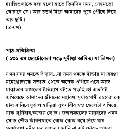
ট্যাক্সিওলাকে বলা হলো হাতে তিনদিন সময়, সেইমতো
ঘোরাবে সে। আর চতুর্থ দিনে আমাদের পুনে পৌঁছে দিয়ে
তার ছুটি।
(ক্রমশ)
পাঠ প্রতিক্রিয়া
( ১৩১ তম ছোটোবেলা পড়ে সুদীপ্তা আদিত্য যা লিখল)
যখন সময় থমকে দাঁড়ায়...না সময় থমকে দাঁড়ায় না।হরপ্পা
মহেঞ্জোদারো সভ্যতা থেকে অনেক এগিয়ে এসে আজ
মান্ধাতার আমলের ইতিহাস বইতে পড়ছি।হ্যঁ এতটাই
এগিয়েছে আমাদের জীবনের মহারথ।সূর্যাস্তগামী চেহারা কে
ঢাল বানিয়ে দুই পাহাড়িয়া সুখসারীর স্বপ্ন ছেলেটা এগিয়ে
যাক।দুর্নিবার,অজেয় হোক। জঙ্গলমহলের মানুষদের এমন
ঘোড় দৌড় জীবনখাতে রোজ রোজ বয়ে নিয়ে যায়
সুবর্ণরেখা নদীর মত স্রোত। জানি না এই দৌড়ে আমরা