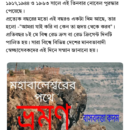
১৯১৭,১৯৪৪ ও ১৯৬৩ সালে এই তিনবার নোবেল পুরস্কার
পেয়েছে।
প্রত্যেক বছরের মতো এই বছরও একটা থিম আছে, তার
হলো -"আমরা যাই করি না কেন তা হৃদয় থেকে করব"।
প্রতিবছর ৮ই মে বিশ্ব রেড ক্রস বা রেড ক্রিসেন্ট দিনটি
পালিত হয়। সারা বিশ্বে বিভিন্ন দেশের মানবতাবাদী
স্বেচ্ছাসেবকদের এই দিনে সম্মান জানানো হয়।