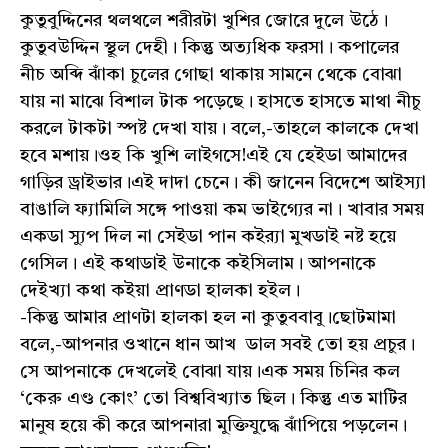
কুতুবুদ্দিনের থলথলে শরীরটা খুশির জোরে দুলে উঠে।
কুতুবউদ্দিন স্থূল দেহী। কিন্তু অত্যধিক ফরসা। কপালের
নীচ অব্দি ঝাঁকা চুলের গোছা থাকায় সামনে থেকে বোঝা
যায় না মাঝে বিশাল টাক পড়েছে। হাসতে হাসতে মাথা নীচু
করলে টাকটা স্পষ্ট দেখা যায়। বলে,-তাহলে কালকে দেখা
হবে মশায়।ওহ কি খুশি লাইগসে!এই যে হেইডা আমাদের
গাড়ির ড্রাইভার।এই দাদা চেনে। কী জানেন বিদেশে আইস্যা
বাঙালি ফ্যামিলি সঙ্গে পাওয়া কম ভাইগ্যের না। খাবার সময়
একডা স্যুপ দিল না সেইডা পা‍ন কইর‍্যা মুখডাই নষ্ট হয়ে
গেসিল। এই কথাডাই উনাকে কইসিলাম। আপনাকে
দেইখ্যা কথা কইয়া প্রাণডা হালকা হইল।
-কিন্তু আমার প্রাণটা হালকা হল না কুতুববাবু।ছোটমামা
বলে,-আপনার ওখানে ধান আখ ডাল সবই তো হয় প্রচুর।
সে আপনাকে দেখলেই বোঝা যায়।এক সময় চিনির কল
‘কেরু এণ্ড কোং’ তো বিশ্ববিখ্যাত ছিল। কিন্তু এত মাটির
মানুষ হয়ে কী করে আপনারা মুক্তিযুদ্ধে ঝাঁপিয়ে পড়লেন।