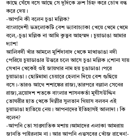
কাছে ঘেঁষে বসে আছে সে দুদিকে ক্রশ চিহ্ন করে চোখ বন্ধ
করে দেয়।
-আপনি কী বলেন চুঙা মল্লিক?
বাংলাদেশী ভদ্রলোকটি বেশ ভ্যাবাচ্যাকা খেয়ে থেমে থেমে
বলে,-চুঙা মল্লিক না আমি কুতুব আহম্মদ। চুয়াডাঙা আমার
দ্যাশ!
আলিবর্দী খাঁর আমলে মুর্শিদাবাদ থেকে মাথাভাঙা নদী
পেরিয়ে চুয়াডাঙার উত্তরে চলে আসে চুঙা মল্লিক।শোনা যায়
সেখান থেকেই ওই জায়গার নাম হয় চুঙাডাঙা।পরে
চুয়াডাঙা। ছোটমামা চেয়ারে হেলান দিয়ে বেশ গুছিয়ে
বসে।-তারও আগে শশাঙ্কের রাজ্য,তারপরে বল্লাল সেনের
রাজ্য,ত্রয়োদশ শতকে বাংলার শাসনকর্তা মুঘীসউদ্দিন
তোঘরীর হাত থেকে দিল্লীর সুলতান গিয়াস বলবন এই
চুয়াডাঙা হাতিয়ে নেয়। আপনাদের ইতিহাসই আলাদা। কি
বলেন?
-আপনি তো সাঙ্ঘাতিক মশায়।আমাদের এলাকা আমরায়
জানতি পাইরলাম না। আর আপনি এত্তসবের খোঁজ রাখেন!-