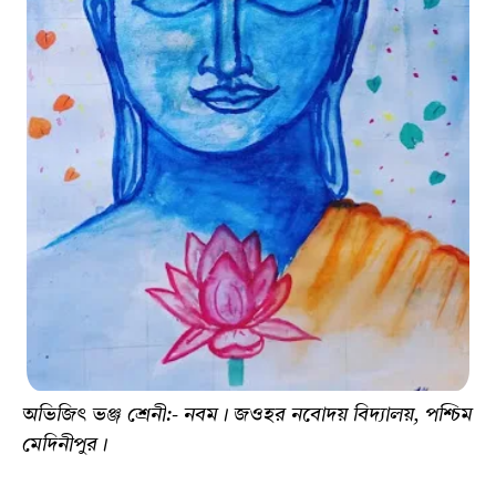
অভিজিৎ ভঞ্জ শ্রেনী:- নবম। জওহর নবোদয় বিদ্যালয়, পশ্চিম
মেদিনীপুর।