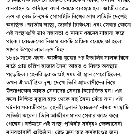
ও নিরপেক্ষ হিসেবে চিহ্নিত মেডিকেল স্টাফ, অন্যান্য ব্যক্তি,
যানবাহন ও কাঠামো রক্ষা করতে ব্যবহৃত হয়। জাতীয় রেড
ক্রস বা রেড ক্রিসেন্ট সোসাইটি বিশ্বের প্রায় প্রতিটি দেশেই
অবস্থিত। জাতীয় স্বাস্থ্য, জরুরি চিকিৎসা এবং সেবার ক্ষেত্রে
এই সংস্থাগুলি ত্রাণ সহায়তা ও নানান ধরনের সাহায্য করে
থাকে। রেডক্রসের নিজস্ব একটি প্রতিক রয়েছে তা হলো
সাদার উপরে লাল ক্রস চিহ্ন।
১৮৫৯ সালে ফ্রান্স- অস্ট্রিয়া যুদ্ধের পর ইতালির সালফারিনো
মাঠে প্রায় চল্লিশ হাজার সৈন্য আহত ও নিহত অবস্থায়
পড়েছিল। হেনরি ডুরান্ড ওই সময় ঐ স্থান পেরোছিলেন,
তখন ঐ মর্মান্তিক দৃশ্য দেখে তিনি গ্রামবাসীদের নিয়ে
উভয়পক্ষের আহত সেনাদের সেবায় নিয়োজিত হন। এর
ফলে নিশ্চিত মৃত্যুর হাত থেকে বহু সৈন্য বেঁচে যান। এই
ঘটনার পরবর্তীকালে হেনরী ডুনান্ট 'রেডক্রস' নামক সংস্থাটি
প্রতিষ্ঠা করেন। তিনি আজীবন মানব সেবার কাজ করে
গেছেন। বর্তমানে এই সংস্থা পৃথিবীর সর্ববৃহৎ স্বেচ্ছাসেবী
মানবতাবাদী প্রতিষ্ঠান। রেড ক্রস তার কর্মকাণ্ডের জন্য