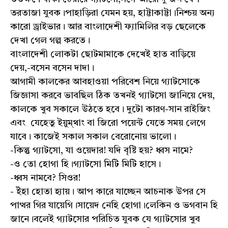
তরতাজা যুবক।পাহাড়িরা যেমন হয়, হাট্টাকাট্টা।নিশ্চয় অন্য
কারো ড্রাইভার। আর বাংলাদেশী ফ্যামিলির বড় ছেলেকে
দেখা গেল গল্প করতে।
বাংলাদেশী লোকটা ছোটমামাকে দেখেই হাত বাড়িয়ে
দেয়,-বসেন বসেন দাদা।
আগামী কালকের আবহাওয়া পরিবেশ নিয়ে গ্যাটসোকে
জিজ্ঞাসা করবে ভাবছিল ঠিক তখনই গ্যাটসো জানিয়ে দেয়,
কালকে খুব সকালে উঠতে হবে। দুটো কারণ-সান রাইজিং
এবং যেহেতু ইয়ুম্থাং বা জিরো পয়েন্ট যেতে সময় লেগে
যাবে। কাজেই সকাল সকাল বেরোনোয় ভালো।
-কিন্তু গ্যাটসো, যা ওয়েদার! যদি বৃষ্টি হয়? ধ্বস নামে?
-ও তো হোগা হি।গ্যাটসো মিটি মিটি হাসে।
-ধ্বস নামবে? সিওর!
- ইঁহা হোতা হ্যায়। আপ কারে যাচ্ছেন আচনাক উপর সে
পাত্থর গির যায়েগি।সায়েদ নেহি হোগা।লেকিন ও ভগবান হি
জানে।বলেই গ্যাটসোর পরিচিত যুবক যে গ্যাটসোর খুব