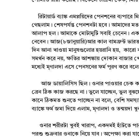
রিটায়ার্ড ব্যাঙ্ক এমপ্লয়িদের পেনশনের ব্যপারে
গেছলাম। শেষপর্যন্ত পেনশনটা হবে। আমাদের মত 
আলাপ হল। আমাকে মোটামুটি সবাই চেনেন। একটা 
নেবেন। আজ(৮জানুয়ারি)আর কাল বামফ্রন্ট ভারত
দিন আনা খাওয়া মানুষগুলোর হয়রানি হয়, কারো
সমর্থন করে নয়, ক্ষতির আশঙ্কায় দোকান বাজার খো
মধ্যেই মৃণালদা এসে পেনসনের ফর্ম পূরণ করে বলে
আজ ডায়ালিসিস ছিল। ওনার পাওয়ার চেক করে চশম
ব্রেন ঠিক কাজ করছে না। ভুলে যাচ্ছেন, ভুল বুঝ
কানে ঠিকমত শুনতে পাচ্ছেন না বলে, বেশি সমস্য
ব্যাঙ্কে ফর্ম জমা দিয়ে এলাম, মৃণালদা ও তন্ময়দা খ
ওনার শরীরটা খুবই খারাপ, একদমই হাঁটতে পার
পরশু শুক্রবার ওনাকে নিয়ে যাব। অপেক্ষা করা য