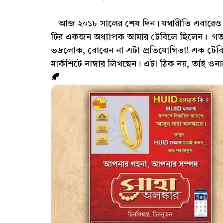
আজ ২০১৮ সালের শেষ দিন। যথারীতি এবারেও 
টির একজন অধ্যাপক আমার টেবিলে ছিলেন। গতবছ
ভদ্রলোক, বোঝেন না এটা প্রতিযোগিতা! এক টেবিলে 
মার্কশিটে নাম্বার লিখছেন। এটা ঠিক নয়, তাই ওন
🍂