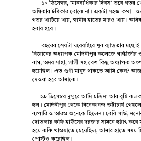
১০ ডিসেম্বর, ‘মানবাধিকার দিবস’ তবে গতর খেট
অধিকার টধিকার বোঝে না। একটা সহজ কথা ওরা
গতর খাটিয়ে খায়, স্বামীর হাতের মারও খায়। অ
হবার হবে।
বছরের শেষটা ঘরেবাইরে খুব ব্যাস্ততার মধ্যেই কা
বিজ্ঞানের অধ্যাপক মেদিনীপুর কলেজে গান্ধীজী
বাগ, অমর সাহা, গার্গী সহ বেশ কিছু অধ্যাপক অং
হয়েছিল। এত গুণী মানুষ থাকতে আমি কেন? আজই 
দেওয়া হবে আমাকে।
২৯ ডিসেম্বর দুপুরে আমি চন্দ্রিমা আর বৃষ্টি কল
হল। মেদিনীপুর থেকে বিবেকানন্দ ভট্টাচার্য গেছ
ব্যপারি ও আরও অনেকে ছিলেন। বেবি সাউ, মনোরঞ্জ
দোতলায় কফি হাউসের দরজার সামনে হঠাৎ করে সা
হয়ে কফি খাওয়াতে চেয়েছিল, আমার হাতে সময় 
পোস্টও করেছিল।