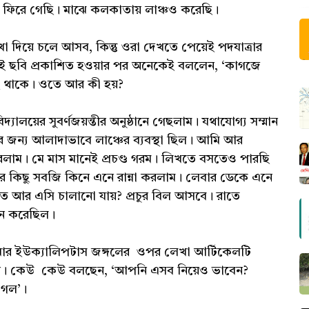
ি ফিরে গেছি। মাঝে কলকাতায় লাঞ্চও করেছি।
া দিয়ে চলে আসব, কিন্তু ওরা দেখতে পেয়েই পদযাত্রার
েই ছবি প্রকাশিত হওয়ার পর অনেকেই বললেন, ‘কাগজে
ই থাকে। ওতে আর কী হয়?
যালয়ের সুবর্ণজয়ন্তীর অনুষ্ঠানে গেছলাম। যথাযোগ্য সম্মান
জন্য আলাদাভাবে লাঞ্চের ব্যবস্থা ছিল। আমি আর
 করলাম। মে মাস মানেই প্রচণ্ড গরম। লিখতে বসতেও পারছি
 কিছু সবজি কিনে এনে রান্না করলাম। লেবার ডেকে এনে
কত আর এসি চালানো যায়? প্রচুর বিল আসবে। রাতে
োন করেছিল।
 ইউক্যালিপটাস জঙ্গলের ওপর লেখা আর্টিকেলটি
েন। কেউ কেউ বলছেন, ‘আপনি এসব নিয়েও ভাবেন?
গেল’।