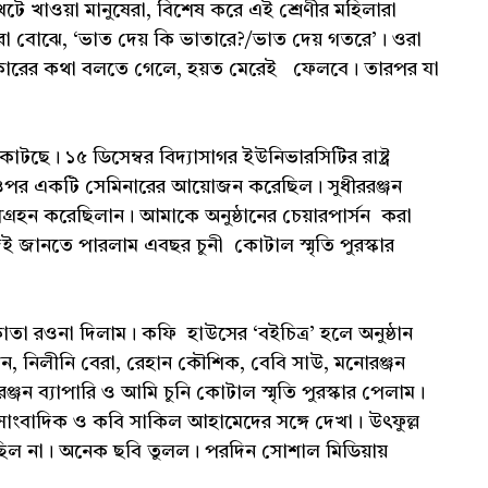
ে খাওয়া মানুষেরা, বিশেষ করে এই শ্রেণীর মহিলারা
 বোঝে, ‘ভাত দেয় কি ভাতারে?/ভাত দেয় গতরে’। ওরা
ধিকারের কথা বলতে গেলে, হয়ত মেরেই ফেলবে। তারপর যা
টছে। ১৫ ডিসেম্বর বিদ্যাসাগর ইউনিভারসিটির রাষ্ট্র
র ওপর একটি সেমিনারের আয়োজন করেছিল। সুধীররঞ্জন
শগ্রহন করেছিলান। আমাকে অনুষ্ঠানের চেয়ারপার্সন করা
জানতে পারলাম এবছর চুনী কোটাল স্মৃতি পুরস্কার
কাতা রওনা দিলাম। কফি হাউসের ‘বইচিত্র’ হলে অনুষ্ঠান
লেন, নিলীনি বেরা, রেহান কৌশিক, বেবি সাউ, মনোরঞ্জন
ন ব্যাপারি ও আমি চুনি কোটাল স্মৃতি পুরস্কার পেলাম।
ংবাদিক ও কবি সাকিল আহামেদের সঙ্গে দেখা। উৎফুল্ল
ছিল না। অনেক ছবি তুলল। পরদিন সোশাল মিডিয়ায়