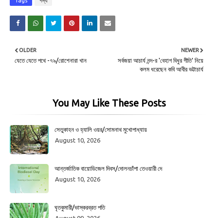
Tags
গদ্য
OLDER
NEWER
যেতে যেতে পথে -৭৯/রোশেনারা খান
সর্বজয়া আচার্য নন্দ-র 'বেহাগ বিধুর গীতি' নিয়ে
কলম ধরেছেন কবি আবীর ভট্টাচার্য
You May Like These Posts
সেতুকাহন ও হ্যালি ওয়র/সোমনাথ মুখোপাধ্যায়
August 10, 2026
আন্তর্জাতিক বায়োডিজেল দিবস/দোলনচাঁপা তেওয়ারী দে
August 10, 2026
ঘৃতকুমারী/ভাস্করব্রত পতি
August 09, 2026