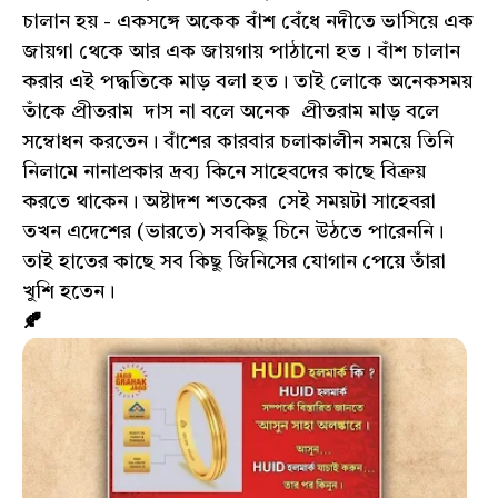
চালান হয় - একসঙ্গে অকেক বাঁশ বেঁধে নদীতে ভাসিয়ে এক
জায়গা থেকে আর এক জায়গায় পাঠানো হত। বাঁশ চালান
করার এই পদ্ধতিকে মাড় বলা হত। তাই লোকে অনেকসময়
তাঁকে প্রীতরাম দাস না বলে অনেক প্রীতরাম মাড় বলে
সম্বোধন করতেন। বাঁশের কারবার চলাকালীন সময়ে তিনি
নিলামে নানাপ্রকার দ্রব্য কিনে সাহেবদের কাছে বিক্রয়
করতে থাকেন। অষ্টাদশ শতকের সেই সময়টা সাহেবরা
তখন এদেশের (ভারতে) সবকিছু চিনে উঠতে পারেননি।
তাই হাতের কাছে সব কিছু জিনিসের যোগান পেয়ে তাঁরা
খুশি হতেন।
🍂