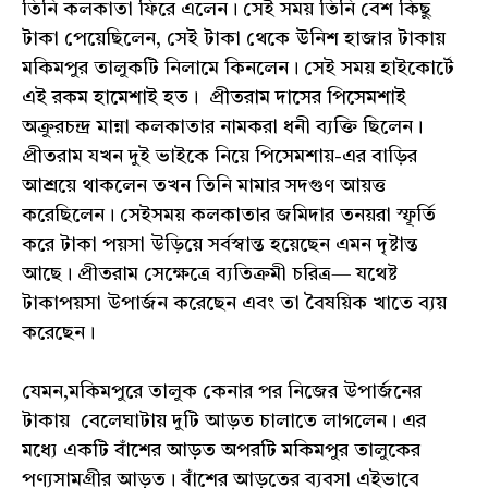
তিনি কলকাতা ফিরে এলেন। সেই সময় তিনি বেশ কিছু
টাকা পেয়েছিলেন, সেই টাকা থেকে উনিশ হাজার টাকায়
মকিমপুর তালুকটি নিলামে কিনলেন। সেই সময় হাইকোর্টে
এই রকম হামেশাই হত। প্রীতরাম দাসের পিসেমশাই
অক্রুরচন্দ্র মান্না কলকাতার নামকরা ধনী ব্যক্তি ছিলেন।
প্রীতরাম যখন দুই ভাইকে নিয়ে পিসেমশায়-এর বাড়ির
আশ্রয়ে থাকলেন তখন তিনি মামার সদগুণ আয়ত্ত
করেছিলেন। সেইসময় কলকাতার জমিদার তনয়রা স্ফূর্তি
করে টাকা পয়সা উড়িয়ে সর্বস্বান্ত হয়েছেন এমন দৃষ্টান্ত
আছে। প্রীতরাম সেক্ষেত্রে ব্যতিক্রমী চরিত্র— যথেষ্ট
টাকাপয়সা উপার্জন করেছেন এবং তা বৈষয়িক খাতে ব্যয়
করেছেন।
যেমন,মকিমপুরে তালুক কেনার পর নিজের উপার্জনের
টাকায় বেলেঘাটায় দুটি আড়ত চালাতে লাগলেন। এর
মধ্যে একটি বাঁশের আড়ত অপরটি মকিমপুর তালুকের
পণ্যসামগ্রীর আড়ত। বাঁশের আড়তের ব্যবসা এইভাবে