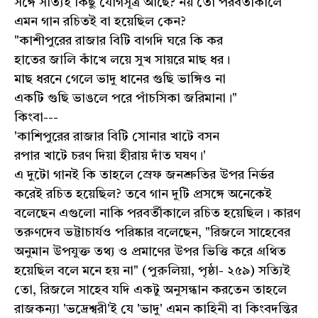
সঙ্গে সত্যিই কিছু যোগসূত্র আছে? নয় তো পরবর্তীকালে
এমন গান রচিতই বা হয়েছিল কেন?
"কাশীপুরের রাজার বিটি বাগদি ঘরে কি কর
হাতের জালি কাঁখে লয়ে সুখ সায়রে মাছ ধর।
মাছ ধরনে গেলে ভাদু ধানের গুছি ভাঙ্গিও না
একটি গুছি ভাঙলে পরে পাঁচসিকা জরিমানা।"
কিংবা---
'কাশিপুরের রাজার বিটি সোনার খাটে বসন
রপার খাটে চরণ দিয়া হীরায় দাঁত ঘষণ।'
এ দুটো গানই কি তাহলে স্রেফ জনশ্রুতির উপর নির্ভর
করেই রচিত হয়েছিল? তবে গান দুটি প্রসঙ্গে অনেকেই
বলেছেন এগুলো নাকি পরবর্তীকালে রচিত হয়েছিল। কারণ
তরুণদেব ভট্টাচার্যও পরিষ্কার বলেছেন, "রিজলে সাহেবের
অনুমান উপযুক্ত তথ্য ও প্রমাণের উপর ভিত্তি করে গ্রথিত
হয়েছিল বলে মনে হয় না" (পুরুলিয়া, পৃষ্ঠা- ২৫৯) সত্যিই
তো, রিজলে সাহেব যদি একটু অনুসন্ধান করতেন তাহলে
রাজকন্যা 'ভদ্রেশ্বরী'ই যে 'ভাদু' এমন কাহিনী বা কিংবদন্তির