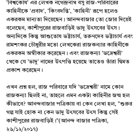
'বিশ্বকোষ' এর লেখক নগেন্দ্রনাথ বসু রাজ-পরিবারের
কাহিনীকে 'প্রবাদ', 'কিংবদন্তি', 'কাহিনী' রূপে হলেও
একরকম মান্যতা দিয়েছেন। আনন্দবাজার তো জোর দিয়েই
বলেছেন, কাশীপুরের রাজবাড়িই ভাদু উৎসবের উৎস।
অন্যদিকে কিন্তু আশুতোষ ভট্টাচার্য, তরুণদেব ভট্টাচার্য এবং
রামশংকর চৌধুরীর মতো লেখকেরা রাজকন্যার কাহিনীকে
একরকম অস্বীকার করেছেন। এবং রাজকন্যা 'ভদ্রেশ্বরী'
থেকে যে 'ভাদু' নামের উৎপত্তি হয়েছে তাতেও তাঁরা দ্বিমত
প্রকাশ করেছেন।
এখন প্রশ্ন হল, রাজ পরিবারে যদি 'ভদ্রেশ্বরী' নামে কোন
রাজকন্যা ছিলই না, তাহলে এমন একটা কাহিনীর জন্ম হল
কীভাবে? আনন্দবাজার পত্রিকায় বা কেন লেখা হল, "শুরুর
গল্প যাই হোক না কেন ভাদু উৎসবের উৎস কিন্তু সেই
কাশীপুরের রাজবাড়িই।"(আনন্দ বাজার পত্রিকা,
২৬/১২/২০১৭)