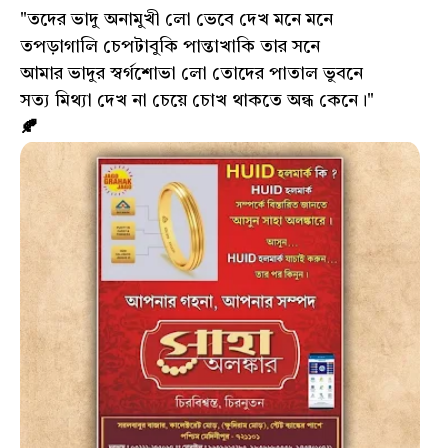
"তদের ভাদু অনামুখী লো ভেবে দেখ মনে মনে
তপড়াগালি চেপটাবুকি পান্তাখাকি তার সনে
আমার ভাদুর স্বর্গশোভা লো তোদের পাতাল ভুবনে
সত্য মিথ্যা দেখ না চেয়ে চোখ থাকতে অন্ধ কেনে।"
🍂