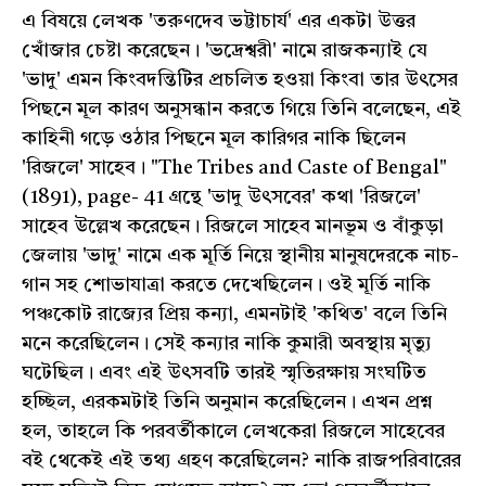
এ বিষয়ে লেখক 'তরুণদেব ভট্টাচার্য' এর একটা উত্তর
খোঁজার চেষ্টা করেছেন। 'ভদ্রেশ্বরী' নামে রাজকন্যাই যে
'ভাদু' এমন কিংবদন্তিটির প্রচলিত হওয়া কিংবা তার উৎসের
পিছনে মূল কারণ অনুসন্ধান করতে গিয়ে তিনি বলেছেন, এই
কাহিনী গড়ে ওঠার পিছনে মূল কারিগর নাকি ছিলেন
'রিজলে' সাহেব। "The Tribes and Caste of Bengal"
(1891), page- 41 গ্রন্থে 'ভাদু উৎসবের' কথা 'রিজলে'
সাহেব উল্লেখ করেছেন। রিজলে সাহেব মানভূম ও বাঁকুড়া
জেলায় 'ভাদু' নামে এক মূর্তি নিয়ে স্থানীয় মানুষদেরকে নাচ-
গান সহ শোভাযাত্রা করতে দেখেছিলেন। ওই মূর্তি নাকি
পঞ্চকোট রাজ্যের প্রিয় কন্যা, এমনটাই 'কথিত' বলে তিনি
মনে করেছিলেন। সেই কন্যার নাকি কুমারী অবস্থায় মৃত্যু
ঘটেছিল। এবং এই উৎসবটি তারই স্মৃতিরক্ষায় সংঘটিত
হচ্ছিল, এরকমটাই তিনি অনুমান করেছিলেন। এখন প্রশ্ন
হল, তাহলে কি পরবর্তীকালে লেখকেরা রিজলে সাহেবের
বই থেকেই এই তথ্য গ্রহণ করেছিলেন? নাকি রাজপরিবারের