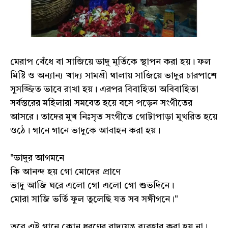
মেরাপ বেঁধে বা সাজিয়ে ভাদু মূর্তিকে স্থাপন করা হয়। ফল
মিষ্টি ও অন্যান্য খাদ্য সামগ্রী থালায় সাজিয়ে ভাদুর চারপাশে
সুসজ্জিত ভাবে রাখা হয়। এরপর বিবাহিতা অবিবাহিতা
সর্বস্তরের মহিলারা সমবেত হয়ে বসে পড়েন সংগীতের
আসরে। তাদের মুখ নিঃসৃত সংগীতে গোটাপাড়া মুখরিত হয়ে
ওঠে। গানে গানে ভাদুকে আবাহন করা হয়।
"ভাদুর আগমনে
কি আনন্দ হয় গো মোদের প্রাণে
ভাদু আজি ঘরে এলো গো এলো গো শুভদিনে।
মোরা সাজি ভর্তি ফুল তুলেছি যত সব সঙ্গীগনে।"
তবে এই গানে কোন ধরণের বাদ্যযন্ত্র ব্যবহার করা হয় না।