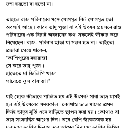
জন্ম হয়তো বা হতো না।
তাহলে রাজ পরিবারের সঙ্গে যোগসূত্র কি? যোগসূত্র তো
অবশ্যই আছে। কারণ ভাদু পূজা বা এই উৎসব প্রচলনে রাজ
পরিবারের এক বিরাট অবদানের কথা সকলেই স্বীকার করে
নিয়েছেন। রাজ- পরিবার ছাড়া যা সম্ভব হত না। তাইতো
প্রজারা গেয়ে থাকেন,
"কাশিপুরের মহারাজা
সে করে ভাদু পূজা।
হাতেতে মা জিলিপি খাজা
পায়েতে ফুল বাসাতা।"
যাই হোক কীভাবে পালিত হয় এই উৎসব? সারা ভাদ্র মাসই
হল এই উৎসবের সময়কাল। কোথাও ভাদ্র মাসের প্রথম
দিনই ভাদুর মূর্তি এনে বাড়িতে স্থাপন করা হয়। কোথাও বা
ভাদ্র সংক্রান্তির আগের দিন। তবে বেশি জাঁকজমক হয়
মূলত সংক্রান্তির দিন ও তার আগের দিন। সংক্রান্তির তিথির