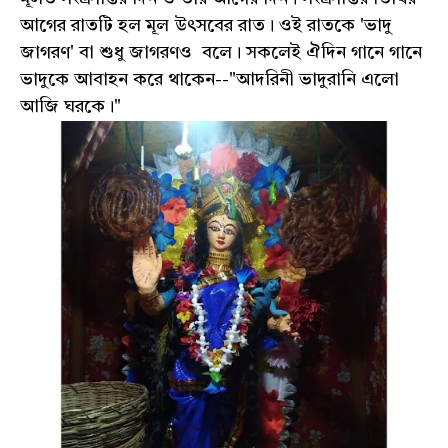
আগের রাতটি হল মূল উৎসবের রাত। ওই রাতকে 'ভাদু
জাগরণ' বা শুধু জাগরণও বলে। সকলেই ঐদিন গানে গানে
ভাদুকে আবাহন করে থাকেন--"আদরিনী ভাদুরানি এলো
আজি ঘরকে।"