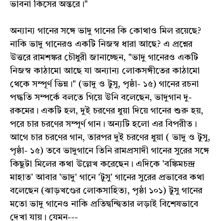
ভাবনা কিসের অন্তরে।"
অন্যান্য গানের সঙ্গে ভাদু গানের কি কোথাও মিল রয়েছে?
নাকি ভাদু গানেরও একটি নিজস্ব ধারা আছে? এ প্রশ্নের
উত্তরে রামশঙ্কর চৌধুরী জানাচ্ছেন, "ভাদু গানেরও একটি
নিজস্ব কাঠামো আছে যা অন্যান্য লোকসঙ্গীতের কাঠামো
থেকে সম্পূর্ণ ভিন্ন।" (ভাদু ও টুসু, পৃষ্ঠা- ১৫) গানের রচনা
পদ্ধতি সম্পর্কে বলতে গিয়ে উনি বলেছেন, ভাদুগান দু-
রকমের। একটি হল, দুই চরণের ধুয়া দিয়ে গানের শুরু হয়,
পরে চার চরণের সম্পূর্ণ গান। অন্যটি হলো এর বিপরীত।
আগে চার চরণের গান, তারপর দুই চরণের ধুয়া ( ভাদু ও টুসু,
পৃষ্ঠা- ১৫) তবে ভাদুগানে তিনি রামপ্রসাদী গানের সুরের সঙ্গে
কিছুটা মিলের কথা উল্লেখ করেছেন। এদিকে 'বঙ্কিমচন্দ্র
মাহাত' আবার 'ভাদু' গানে 'টুসু' গানের সুরের প্রভাবের কথা
বলেছেন (ঝাড়খণ্ডের লোকসাহিত্য, পৃষ্ঠা ১০১) টুসু গানের
মতো ভাদু গানেও নাকি প্রতিদ্বন্দ্বিতার লড়াই বিশেষভাবে
দেখা যায়। যেমন---