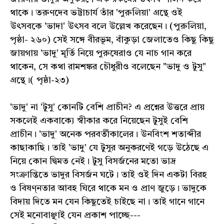
থাকে। তরুণদেব ভট্টাচার্য তাঁর 'পুরুলিয়া' গ্রন্থে ওই
উৎসবকে 'ভাদা' উৎসব বলে উল্লেখ করেছেন। (পুরুলিয়া,
পৃষ্ঠা- ২৬০) সেই সঙ্গে বীরভূম, বাঁকুড়া জেলাতেও কিছু কিছু
জায়গায় 'ভাদু' মূর্তি নিয়ে পুরুষেরাও যে নাচ গান করে
থাকেন, সে কথা রামশঙ্কর চৌধুরীও বলেছেন "ভাদু ও টুসু"
গ্রন্থে।( পৃষ্ঠা-২৩)
'ভাদু' না 'টুসু' কোনটি বেশি প্রাচীন? এ প্রশ্নের উত্তরে প্রায়
সকলেই একবাক্যে স্বীকার করে নিয়েছেন টুসুই বেশি
প্রাচীন। 'ভাদু' অনেক পরবর্তীকালের। উনবিংশ শতাব্দীর
কাছাকাছি। তাই 'ভাদু' যে টুসুর অনুকরণেই গড়ে উঠেছে এ
নিয়ে কোন দ্বিমত নেই। টুসু বিসর্জনের মতো ভাদ্র
সংক্রান্তিতে ভাদুর বিসর্জন ঘটে। তাই ওই দিন একটা বিরহ
ও বিষণ্নতার আবহ ঘিরে থাকে মন ও প্রাণ জুড়ে। ভাদুকে
বিদায় দিতে মন যেন কিছুতেই চাইছে না। তাই গানে গানে
সেই মনোবাঞ্ছাই যেন প্রকাশ পাচ্ছে---