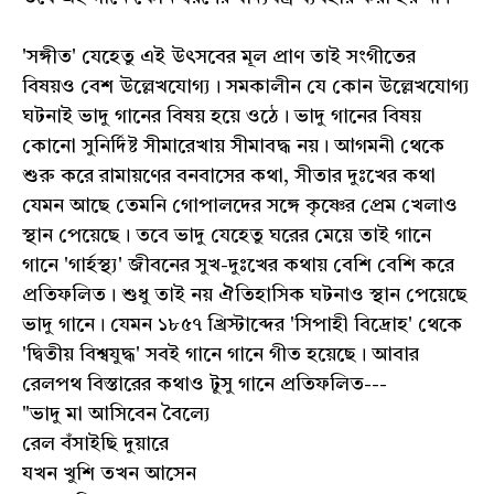
'সঙ্গীত' যেহেতু এই উৎসবের মূল প্রাণ তাই সংগীতের
বিষয়ও বেশ উল্লেখযোগ্য। সমকালীন যে কোন উল্লেখযোগ্য
ঘটনাই ভাদু গানের বিষয় হয়ে ওঠে। ভাদু গানের বিষয়
কোনো সুনির্দিষ্ট সীমারেখায় সীমাবদ্ধ নয়। আগমনী থেকে
শুরু করে রামায়ণের বনবাসের কথা, সীতার দুঃখের কথা
যেমন আছে তেমনি গোপালদের সঙ্গে কৃষ্ণের প্রেম খেলাও
স্থান পেয়েছে। তবে ভাদু যেহেতু ঘরের মেয়ে তাই গানে
গানে 'গার্হস্থ্য' জীবনের সুখ-দুঃখের কথায় বেশি বেশি করে
প্রতিফলিত। শুধু তাই নয় ঐতিহাসিক ঘটনাও স্থান পেয়েছে
ভাদু গানে। যেমন ১৮৫৭ খ্রিস্টাব্দের 'সিপাহী বিদ্রোহ' থেকে
'দ্বিতীয় বিশ্বযুদ্ধ' সবই গানে গানে গীত হয়েছে। আবার
রেলপথ বিস্তারের কথাও টুসু গানে প্রতিফলিত---
"ভাদু মা আসিবেন বৈল্যে
রেল বঁসাইছি দুয়ারে
যখন খুশি তখন আসেন