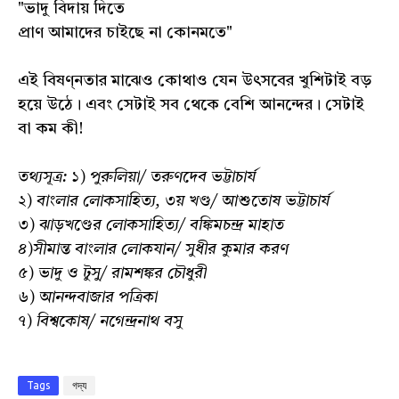
"ভাদু বিদায় দিতে
প্রাণ আমাদের চাইছে না কোনমতে"
এই বিষণ্নতার মাঝেও কোথাও যেন উৎসবের খুশিটাই বড়
হয়ে উঠে। এবং সেটাই সব থেকে বেশি আনন্দের। সেটাই
বা কম কী!
তথ্যসূত্র: ১) পুরুলিয়া/ তরুণদেব ভট্টাচার্য
২) বাংলার লোকসাহিত্য, ৩য় খণ্ড/ আশুতোষ ভট্টাচার্য
৩) ঝাড়খণ্ডের লোকসাহিত্য/ বঙ্কিমচন্দ্র মাহাত
৪)সীমান্ত বাংলার লোকযান/ সুধীর কুমার করণ
৫) ভাদু ও টুসু/ রামশঙ্কর চৌধুরী
৬) আনন্দবাজার পত্রিকা
৭) বিশ্বকোষ/ নগেন্দ্রনাথ বসু
Tags
গদ্য