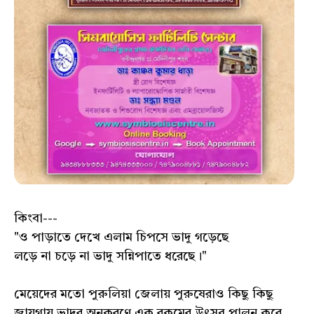
কিংবা---
"ও পাড়াতে দেখে এলাম চিপসে ভাদু গড়েছে
লড়ে না চড়ে না ভাদু সন্নিপাতে ধরেছে।"
মেয়েদের মতো পুরুলিয়া জেলায় পুরুষেরাও কিছু কিছু
জায়গায় ভাদুর অনুকরণে এক রকমের উৎসব পালন করে