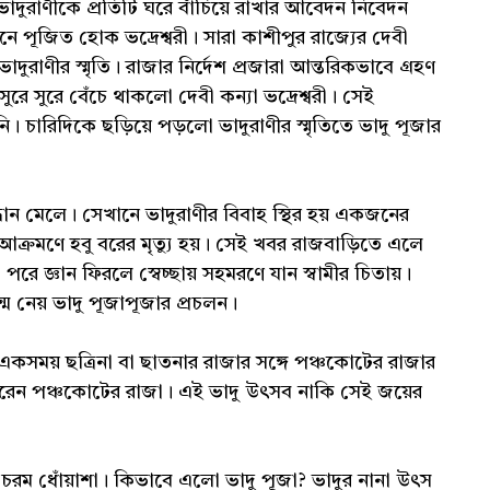
াদুরাণীকে প্রতিটি ঘরে বাঁচিয়ে রাখার আবেদন নিবেদন
নে পূজিত হোক ভদ্রেশ্বরী। সারা কাশীপুর রাজ্যের দেবী
দুরাণীর স্মৃতি। রাজার নির্দেশ প্রজারা আন্তরিকভাবে গ্রহণ
রে সুরে বেঁচে থাকলো দেবী কন্যা ভদ্রেশ্বরী। সেই
। চারিদিকে ছড়িয়ে পড়লো ভাদুরাণীর স্মৃতিতে ভাদু পূজার
ধান মেলে। সেখানে ভাদুরাণীর বিবাহ স্থির হয় একজনের
ক্রমণে হবু বরের মৃত্যু হয়। সেই খবর রাজবাড়িতে এলে
। পরে জ্ঞান ফিরলে স্বেচ্ছায় সহমরণে যান স্বামীর চিতায়।
ন্ম নেয় ভাদু পূজাপূজার প্রচলন।
 একসময় ছত্রিনা বা ছাতনার রাজার সঙ্গে পঞ্চকোটের রাজার
াভ করেন পঞ্চকোটের রাজা। এই ভাদু উৎসব নাকি সেই জয়ের
ে চরম ধোঁয়াশা। কিভাবে এলো ভাদু পূজা? ভাদুর নানা উৎস