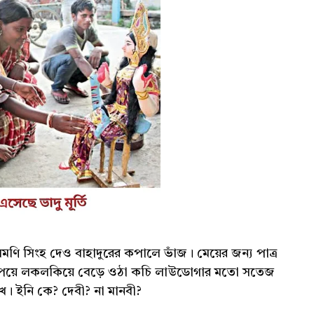
ণি সিংহ দেও বাহাদুরের কপালে ভাঁজ। মেয়ের জন্য পাত্র
ল পেয়ে লকলকিয়ে বেড়ে ওঠা কচি লাউডোগার মতো সতেজ
ে। ইনি কে? দেবী? না মানবী?