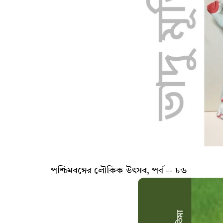
পশ্চিমবঙ্গের লৌকিক উৎসব, পর্ব -- ৮৬