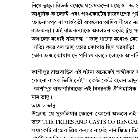
নিয়ে তুমুল বিতর্ক রয়েছে গবেষকদের মধ্যেও। ড. 
আধুনিক কালেরই এবং পঞ্চকোটের রাজবংশের পৃষ্ঠ
ছোটনাগপুর বা পার্শ্ববর্তী অঞ্চলের আদিবাসীদের মধ
রাজকন্যা। এই রাজকন্যাকে অবলম্বন করেই টুসু 
অঞ্চলের মধ্যেই সীমাবদ্ধ।" ভাদু গানের মধ্যেও মেল
"সত্যি করে বল ভাদু তোর কোথায় ছিল ঘরবাড়ি!
তোর জন্ম কোথায় দে পরিচয় বলচে লোকে আনাড়
কাশীপুর রাজবাড়ির এই ঘটনা অনেকেই অস্বীকার 
কোনো বাস্তব ভিত্তি নেই"। কেউ কেউ বলেন ভাদুর
"কাশীপুর রাজপরিবারের এই বিবরণটি ঐতিহাসিক স
নাম ভাদু।
ভাদ্র > ভাদু
উল্লেখ্য যে পুরুলিয়ার কোনো কোনো অঞ্চলে এই
তবে THE TRIBES AND CASTS OF BENGAL VOL 
পঞ্চকোট রাজের প্রিয় কন্যার নামেই নামাঙ্কিত। তি