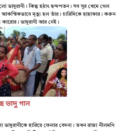
ঠলো ভাদুরাণী। কিন্তু হঠাৎ ছন্দপতন। সব সুর থেমে গেল
। আকস্মিকভাবে মৃত্যু হল তাঁর। চারিদিকে হাহাকার। করুন
া কারোর। ভাদুরাণী আর নেই।
ো ভাদুরাণীকে হারিয়ে ফেলার বেদনা। তখন রাজা নীলমণি