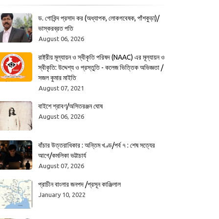
ড. গোবিন্দ প্রসাদ কর (অধ্যাপক, লোকগবেষক, পাঁশকুড়া)/
ভাস্করব্রত পতি
August 06, 2026
রাষ্ট্রীয় মূল্যায়ন ও স্বীকৃতি পরিষদ (NAAC) এর মূল্যায়ন ও
স্বীকৃতি: উদ্দেশ্য ও প্রস্তুতি - কলেজ ভিত্তিক অভিজ্ঞতা /
সজল কুমার মাইতি
August 07, 2021
বাইশে শ্রাবণ/অসিতরঞ্জন ঘোষ
August 06, 2026
বাঁচার উত্তরাধিকার : অন্তিম খণ্ড/পর্ব ৭ : শেষ সত্যের
আগে/কমলিকা ভট্টাচার্য
August 07, 2026
প্রাচীন বাংলার জনপদ /প্রসূন কাঞ্জিলাল
January 10, 2022