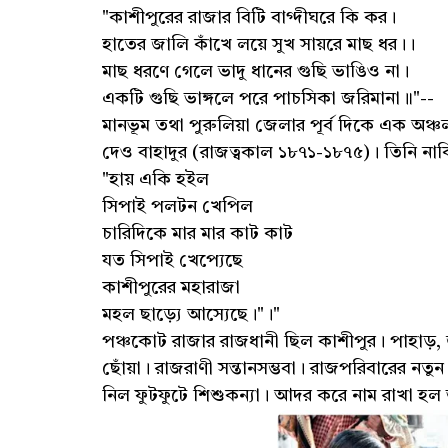
"কাশীপুরের রাজার বিটি বাগ্দীঘরে কি কর।
হাতের জালি কাঁখে লয়ে সুখ সায়রে মাছ ধর।।
মাছ ধরণে গেলে ভাদু ধানের গুছি ভাঙিও না।
একটি গুছি ভাঙ্গলে পরে পাচসিকা জরিমানা॥"--
মানভূম তথা পুরুলিয়া জেলার পূর্ব দিকে এক অঞ
দেও বাহাদুর (রাজত্বকাল ১৮৭১-১৮৭৫)। তিনি না
"হায় একি হইল
সিপাই পলটন খেপিল
চারিদিকে মার মার কাট কাট
যত সিপাই খেপ্যেছে
কাশীপুরের মহারাজা
মহল ছাড়্যে আস্যেছে।"।"
পঞ্চকোট রাজার রাজধানী ছিল কাশীপুর। পাহাড়,
ছোঁয়া। রাজরাণী সন্তানসম্ভবা। রাজপরিবারের 
নিল ফুটফুটে শিশুকন্যা। আদর করে নাম রাখা হল ভদ্