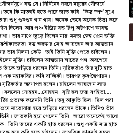
ৌন্দর্যসুখে বদ্ধ সে। নির্নিমেষ নয়নে ময়ূরের সৌন্দর্যে
বে কি মাতঙ্গই হতে পারে জাত কবি। কিন্তু স্পর্শ সুখে
। তারা শুধু গুনগুন গান গায়। অনেক ভেবে অনেক চিন্তা করে
 হুঁস দিলেন।আর পঞ্চ ইন্দ্রিয় ষড় রিপূ অষ্টপাশে আবদ্ধ
য। তার সাথে জুড়ে দিলেন মায়া মমতা স্নেহ প্রেম ভক্তি
পরশ্রীকাতরতা দম্ভ অহঙ্কার মোহ আত্মজ্ঞান আর আত্মজ্ঞান
র ভার তার নিলনা কেউ। তাই তিনি মুক্তি পেতে চাইলেন।
 চাইলেন মুক্তি। চাইলেন আত্মজ্ঞান লাভের পথ।অবশেষে
াঁকে জড়িয়ে ধরলেন তিনি। সৃষ্টিকর্তাও তাঁর দুটি হাত
এক মহাকবির। কবি বাল্মিকী। তারপর কৃষ্ণদ্বৈপায়ন।
ৃষ্টিকর্তার স্মরণাপন্ন হলেন। চাইলেন আত্মজ্ঞান লাভ
েন। বললেন সোহহম...সোহহম। সৃষ্টি হল জয়া সংহিতা....
ষ্টিই প্রত্যক্ষ করেননি তিনি। তবু আকুতি ছিল। ছিল পরা
্রেমে মাতোয়ারা হয়ে জড়িয়ে ধরলেন তাঁকে। তিনিও তাঁর
--- ওডিসি। জাতকবি হয়ে গেলেন তিনি। আরো অনেকেই আধো
কে। তিনি তাদের একটি হাত ধরলেন। শুধু একটি মাত্র হাত।
়াবদ্ধ হয়ে কবি হতে চাইলেন। জাগতিক ভাবনাই সম্বল