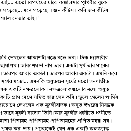
ই.... এতো বিপর্যয়ের মাঝে কঙ্কালসার পৃথিবীর বুকে
 মনে পড়েছে... মনে পড়েছে । জন কীটস। কবি জন কীটস
 শ্যাল নেভার ডাই।"
েখলেন আকাশটা রন্ধ্রে রন্ধ্রে ভরা। ঠিক চ্যাঙারীর
ছায়াপথ। আকাশগঙ্গা নাম তার। একটা সূর্য তার মাঝের
্নিশ। তারপর আবার একটা। তারপর আবার একটা। এমনি করে
. সূর্যের মতো... এমনকি অযুতগুন সূর্যের মতো গনণাতীত
করে এক একটি নক্ষত্রলোক। নক্ষত্রলোকগুলোর মধ্যে অযুত
োটি প্রাণ দেখে সম্বিত হারালেন কবি। ভুলে গেলেন পার্থিব
িব্যচোখে দেখলেন এক মুরলীবাদক। অযুত ঈশ্বরের নিয়ন্ত্রক
বিগ্নভাবে মূরলী বাজান তিনি।আর মুরলীর ধ্বনীতে ধ্বনীতে
ত্র মাতা পিতামহ প্রপিতামহ প্রপিতামহের প্রপিতামহরা সব।
ৃথক করা দায়। প্রত্যেকেই যেন এক একটি জলজ্যান্ত