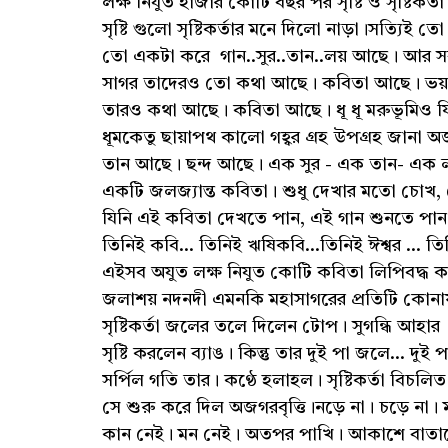
লক্ষ নিযুত হাজার কোটি বছর পর সৃষ্টি ও সৃষ্টিকর্
সৃষ্টি গুলো সৃষ্টিকর্তার মনে দিলো নাড়া।সত্যিই তো !
তো একটা করে গান..সুর..তান..লয় আছে। আর স
সাগর তাদেরও তো কথা আছে। কবিতা আছে। ভয়ঙ্কর 
তারও কথা আছে। কবিতা আছে। ধূ ধূ মরুভূমিও ফিস
ধূমকেতু ছায়াপথ কালো গহ্বর গ্রহ উপগ্রহ জানা 
তান আছে। ছন্দ আছে। এক সুর - এক তান- এক লয়ে
একটি জলজ্যান্ত কবিতা। শুধু দেখার মতো চোখ,
যিনি এই কবিতা দেখতে পান, এই গান শুনতে পান, 
তিনিই কবি... তিনিই ঋষিকবি...তিনিই ঈশ্বর ... ত
এইসব অযুত লক্ষ নিযুত কোটি কবিতা লিপিবদ্ধ করার 
জলাশয় নদনদী এমনকি মহাসাগরের প্রতিটি কোনায
সৃষ্টিকর্তা জলের তলে দিলেন টোপ। সুগন্ধি আহার
সৃষ্টি করলেন ব্যাঙ। কিন্তু তার দুই পা জলে... দুই 
সর্পিল গতি তার। কণ্ঠে হলাহল। সৃষ্টিকর্তা বিচলিত হ
সে শুরু করে দিল অজগরবৃত্তি।নড়ে না। চড়ে না। ম
কান নেই। মন নেই। অতপর পাখি। আকাশে বাতাসে স