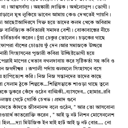
ধারেন না। আত্মসর্বস্য। অহঙ্কারী।দাম্ভিক। অর্থলোলুপ। ভোগী।
ড়ালে মুখ লুকিয়ে ভাবেন আমায় কেও দেখতেই পায়নি।
 আছে!!!আদিরসে সিক্ত হয়ে তাদের কলম থেকে অবিরাম
্ত বানিজ্যিক কবিতারই সমাদর বেশী। বোকাবাক্সের নীচে
র্বিতচর্বন করেন। চুঁয়া ঢেকুর তোলেন। চড়কের গাছে
ে ফোপরা বাঁশের চোঙায় ফুঁ দেন।আর সমাজকে উচ্ছন্নে
 নারী সিংহাসনের পূজারী কবিরা উচ্ছিষ্টভোগী হয়ে
পেল্লাই মাপের খেতাব বগলদাবায় করে সৃষ্টিকর্তা সহ কবি ও
েন জগদীশ্বর । রূপালী পর্দায় ঝলমলে সিংহাসনে বসে
 হাপিত্যেশ করি। নিজ নিজ সন্তানদের তাদের কাছে
সেলাম ঠুকে শিল্পকে...শিল্পিসত্বাকে শাওড়া গাছে তুলে
েকে ডুকরে কেঁদে ওঠেন বাল্মিকী..ব্যাসদেব.. হোমার..রবি
.তলস্তয় গেটে গোর্কি চেখভ। প্রমাদ গুনে
 কাঁদতে কাঁদতে জীবনানন্দ বলে ওঠেন, " আর তো আসবোনা
ার্ডসওয়ার্থ কাতরোক্তি করেন , " আই ডু নট লিশন মোসেনলেশ
যা হিল....দ্যা মিউজিক ইন মাই হার্ট আই ডু নট বোর.... নো