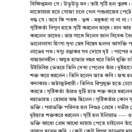
বিক্ষিপ্তমনা সে। উড়ুউড়ু মন। তাই সৃষ্টি হল তুরঙ্গ। স
মাতোয়ারা হয়ে সোজা চলে গেল পশুরাজের পেটে। ত
বদ্ধ সে। তবে কি পতঙ্গ - ভৃঙ্গ - মধুকর! না না না
সৃষ্টিকর্তা নিপুণ হাতে সৃষ্টি করলেন মানুষ। মান আর
করলেন তাদের। তার সাথে দিলেন জ্ঞান বিবেক বৈরাগ্
ভালোবাসা হিংসা ঘৃণা দ্বেষ বিদ্বেষ ছলনা আসক্তি 
লাভের পথ। দস্যু রত্নাকর সব দোষে দূষ্ট । পাপে
বাহ্যজ্ঞানহীন। অযুত হাজার বছর ধরে তিনি মুক্তি
উঁইঢিবির ভেতরে তিনি দেখা পেলেন তাঁর। দুইহাতে ত
শক্ত করে ধরলেন। তিনি হলেন জাত কবি। জন্ম হল 
কদাকার। জটাজুটধারী। তিনিও রিপুমুক্ত হতে চেয়ে স
করতে। সৃষ্টিকর্তা তাঁরও দুটি হাত শক্ত করে ধরল
মহাভারত। হোমার অন্ধ ছিলেন। সৃষ্টিকর্তার কোন সৃ
ভক্তি। পরাভক্তি পরিনত হল নিগুঢ় প্রেমে। গভীর প
দুইহাত শক্তকরে ধরলেন। সৃষ্টি হল ইলিয়াড -
ভক্তি আধো প্রেম আধো মায়ায় পেতে চাইলেন তাঁ
তারাও হলেন কবি । কেউ কেউ রিপুর তাড়নায় মায