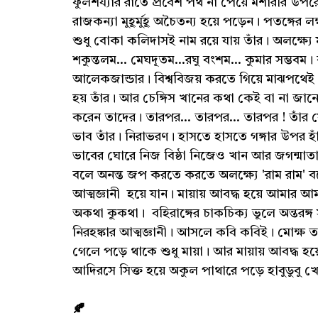
ফুলশয্যার রাতে প্রবেশ পথ না পেয়ে মশারীর উপরেই
রাজকন্যা মুহূর্মুহূ অচৈতন্য হয়ে পড়েন। পতঙ্গের
শুধু বোকা কলিদাসই নাম রয়ে যায় তাঁর। অলক্ষ্য
শকুন্তলম... মেঘদূতম...রঘু বংশম... কুমার সম্ভবম
আলেকজান্ডার। বিশ্ববিজয় করতে গিয়ে মাঝপথেই 
হয় তাঁর। আর চেঙ্গিস খানের কথা কেই বা না জানে। 
করেন তাদের। তারপর... তারপর... তারপর ! তাঁর 
ভাব তাঁর। নিরাভরণ। হাসতে হাসতে গঙ্গার উপর হা
ভাবের ঘোরে নিজ বিষ্ঠা নিজেও খান আর জগন্মাতাকে
বলে অনন্ত জপ করতে করতে অলক্ষ্যে 'রাম রাম' ব
আত্মজ্ঞানী হয়ে যান। মায়ায় আবদ্ধ হয়ে আমার
অকথা কুকথা। বহিরাঙ্গের চাকচিক্য ভুলে অন্তরঙ্গ সাফ
নিরহঙ্কার আত্মজ্ঞানী। আসলে কবি কবিই। মোক্ষ ত
গেলে পড়ে থাকে শুধু মায়া। আর মায়ায় আবদ্ধ হয
আদিরসে সিক্ত হয়ে অকুল পাথারে পড়ে হাবুডুবু 
🍂