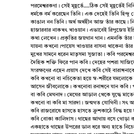
পরমেশ্বরকণা। সেই মুহূর্তে....ঠিক সেই মুহূর্তেই নি
ধর্মকে বর্ম করেছেন তিনি। এক দেহেই তিনি হিন্দু ব
কাঙাল নন তিনি। অর্থ অর্থহীন আজ তাঁর কাছে। ন
হাজারবার নাকখৎ খাওয়ান। এভাবেই রিপুজেয় ইন্
কথা লেখেন। প্রকৃতির জয়গান গান। এমনকি তাঁর 
যায়না কখনো।পায়েস খাওয়ার বাসনা থাকেনা তাঁর।
মুখের সামনে ধরেন মাতৃসমা সুজাতা। কবি পরমেশ্ব
দৈহিক শক্তি ফিরে পান কবি। দেহের পশরা সাজি
সংরক্ষণের এহেন প্রয়াস দেখে কবি সেই বারাঙ্গনা
কবি কখনো বা নচিকেতা হয়ে স্ব-শরীরে যমলোকে
আসেন জীবলোকে। কখনোবা রনাঙ্গনে যান কবি। পর
বা কবি মেঘনাদ। মেঘের আড়াল থেকে যুদ্ধে মাতেন
কখনো বা কবি মা সারদা। জন্মগত যোগিনী। সৎ অসৎ
কবি রাজরোষে হাসতে হাসতে ক্রুশকাঠে বিদ্ধ হয়ে
কবি বোকা কালিদাস। গাছের আগায় বসে গোড়া ক
একহাতে গাছের উপরের ডাল ধরে অন্য হাতে নিচ