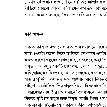
নেভার ইট ওয়াজ হার্ড নো মোর।" তবু আশার কথা এ
দাঁড়িয়ে কোনো এক কবি কি যেন নাম তাঁর! হ্যাঁ
এখনো বলে চলেছেন, " দ্যা পোয়েট্রি অব দ্যা আর্থ
কবি জন্ম-২
এক আকাশ কবিতা লেখার আশায় ধরাধামে এসে কবি দ
মতো।একটা রন্ধ্রের দিকে তাকিয়ে দেখলেন একটা 
অনন্ত কালো গহ্বরের চারদিকে ঘুরে চলেছে অহর
অযুত লক্ষ নিযুত কোটি ছায়াপথ.... কালো গহ্বর ..
অগ্নিগোলকের নিরন্তর ঘুর্ণন। তাদেরকে কেন্দ্র 
হাজার পৃথিবী। অযুত হাজার পৃথিবীর মাঝে নিযুত ক
চাহিদা ... লৌকিক পিতৃমাতৃপরিচয়। দিব্যজ্ঞানে দ
। পরমেশ্বর নাম তাঁর। আসমানে ত্রিভঙ্গাসনে নিরুদ্
নিরন্তর সৃষ্টি হয় অযুত লক্ষ নিযুত কোটি পিতা পু
এক লহমায় মিলেমিশে একাকার তাঁরা।আতসকাঁচে প