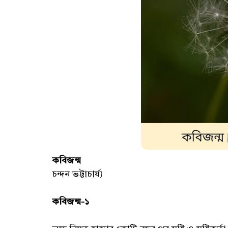
কবিজন্ম
চন্দন ভট্টাচার্য্য
কবিজন্ম-১