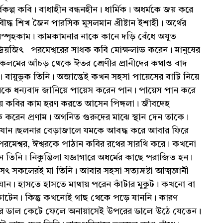
র্বিকল্প কবি। বাধাহীন বন্ধনহীন। ধার্মিক। অধর্মকে জয় করে
ৌদ্ধ শিখ জৈন পারসিক মুসলমান খ্রীষ্টান ইশাহী। অর্থের
িস্পৃহকাম। কামকামনার নাকে কানে দড়ি বেঁধে অযুত
দ্রিয়জিৎ পরমেশ্বরের সাধক কবি মোক্ষলাভ করেন। মানুষের
কলমের আঁচড় থেকে ঈতর শ্রেণীর প্রানীদের কথাও বাদ
 বায়ুভূক তিনি। অজান্তেই কখন সহসা পায়েসের বাটি নিয়ে
রকে ধন্যবাদ জানিয়ে পায়েস করেন পান। পায়েস পান করে
য়ে কবির কাম হরণ করতে আসেন পিঙ্গলা। জীবদেহ
কে করেন প্রণাম। অগনিত গুরুদের মাঝে স্থান দেন তাকে।
 যান।ছলনার বেড়াজালে যমকে আবদ্ধ করে আবার ফিরে
মেশ্বর, ঈশ্বরকে পাঠান কবির রথের সারথি করে। কখনো
 তিনি। নিকুম্ভিলা যজ্ঞাগারে অধর্মের কাছে পরাজিত হন।
 সকলেরই মা তিনি। আবার সহসা সত্যদ্রষ্টা আত্মজ্ঞানী
 যান। হাসতে হাসতে মাথায় পরেন কাঁটার মুকুট। কখনো বা
াটেন। কিন্তু কখনোই গাছ থেকে পড়ে যাননি। কারণ
ের ডাল কেটে ফেলে অনায়াসেই উপরের ডালে উঠে যেতেন।