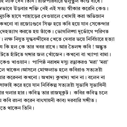
 লাফ দেন তিনি। রাজপরিবারে হুলুস্থুল কাণ্ড বাঁধে।
 লম্বভাবে উড়বার শক্তি নেই এই সত্য স্বীকার করেনি কেও।
ে মুচকি হাসে পাহাড়ের দেওয়ালে খোদাই করা অভিজ্ঞান
। কখনো বা রজোঃগুনে সিক্ত হয়ে কবি হয়ে যান সেকেন্দার
দেহত্যাগ করতে হয় তাঁকে। ভোগলিপ্সা দূর্ভোগে পরিণত
লক্ষ নিযুত যুদ্ধবন্দীদের খেতে দেবার ভয়ে নির্বিচারে হত্যা
যে কি হল কে তার খবর রাখে। আর তৈলঙ্গ কবি ! অদ্ভুত
ঁটতে হাঁটতে গঙ্গার জল খোঁজেন। কখনো বা খ্যাপা বামা।
ও খাওয়ান। পাপিষ্ঠ নরাধম দস্যু রত্নাকরও 'মরা' 'মরা'
লে থাকেন।আসলে মোক্ষলাভ হলে কবিরাও সত্যদ্রষ্টা
 আমার করেননা কখনো। অখাদ্য কুখাদ্য খান না। বলেন না
াই করে হয়ে যান নির্বিকল্প সত্যদ্রষ্টা সুভাষি সুভাষিনী
ার গলার হার। কবিত্ব তার রাজমুকুট। কবির কবিত্ব চলে
়ে কবি রচনা করেন বাৎসায়নী কাব্য দরবারি সঙ্গীত।
খেতে থাকেন তিনি।