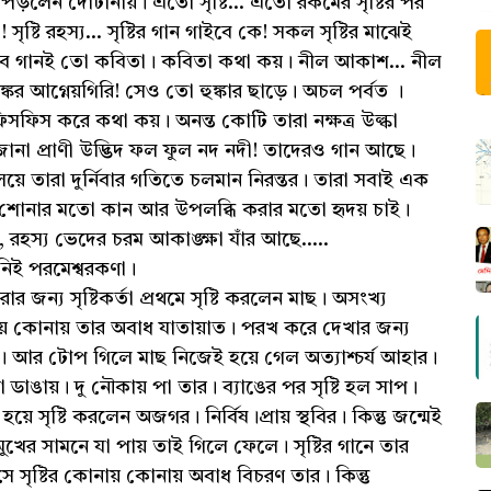
তা পড়লেন দোটানায়। এতো সৃষ্টি... এতো রকমের সৃষ্টির পর
 সৃষ্টি রহস্য... সৃষ্টির গান গাইবে কে! সকল সৃষ্টির মাঝেই
ব গানই তো কবিতা। কবিতা কথা কয়। নীল আকাশ... নীল
আগ্নেয়গিরি! সেও তো হুঙ্কার ছাড়ে। অচল পর্বত ।
ফিস করে কথা কয়। অনন্ত কোটি তারা নক্ষত্র উল্কা
অজানা প্রাণী উদ্ভিদ ফল ফুল নদ নদী! তাদেরও গান আছে।
 তারা দুর্নিবার গতিতে চলমান নিরন্তর। তারা সবাই এক
 শোনার মতো কান আর উপলব্ধি করার মতো হৃদয় চাই।
রহস্য ভেদের চরম আকাঙ্ক্ষা যাঁর আছে.....
িনিই পরমেশ্বরকণা।
জন্য সৃষ্টিকর্তা প্রথমে সৃষ্টি করলেন মাছ। অসংখ্য
় কোনায় তার অবাধ যাতায়াত। পরখ করে দেখার জন্য
 । আর টোপ গিলে মাছ নিজেই হয়ে গেল অত্যাশ্চর্য আহার।
পা ডাঙায়। দু নৌকায় পা তার। ব্যাঙের পর সৃষ্টি হল সাপ।
য়ে সৃষ্টি করলেন অজগর। নির্বিষ।প্রায় স্থবির। কিন্তু জন্মেই
ুখের সামনে যা পায় তাই গিলে ফেলে। সৃষ্টির গানে তার
ৃষ্টির কোনায় কোনায় অবাধ বিচরণ তার। কিন্তু