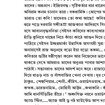
তাদের। অন্নপ্রাণ। ইন্দ্রিয়বদ্ধ। সৃষ্টিকর্তার ধার 
অবিরাম কলম চালান তারা। বকধার্মিক। ঝোপের আ
তারাও তো কবি ! তাদেরও তো কথা আছে!! কবিতা
ঝরে পড়ে দরবারি সঙ্গীত!!!!! আজকাল আদিরসে সিক
বসে আবালবৃদ্ধবনিতা সেইসব কবিদের কাব্যগাথার চ
হাঁড়ি ঝুলিয়ে গাছের নিচে কাঁচা কাঠে আগুন দিয়
পাঠিয়ে সেইসব উচ্ছন্নমার্কা উন্নাসিক অসংযমী সুরা
অনায়াসেই রাজ অনুগ্রহে বড়ো ইয়া বড়ো তকমা... 
কবিতার গুষ্টির ষষ্ঠীপূজা করেন আর নিজেদের ভাব
থাকতে দেখে আমরাও তাদের অনুগ্রহ পাবার আশায়
পাঠাই। সন্তানরাও তাদের আদর্শ মনে করে। হাজারো 
দিয়ে ধাঙড় নাচ ও বাঁশবাজির খেলা দেখায়। দূর থ
ঠাকুর.. শেক্সপিয়ার..শেলী..কীটস..ওয়ার্ডসওয়াথ.
কত্থক..ভারতনাট্যম.. মোহিনী আট্টম ..কথাকলি।
আমি ধানসিঁড়িটির তীরে। " অশ্রুসিক্ত নয়নে ওয়
অ্যান্ড স্টিল.....অ্যাজ আই ডু নট মাউন্টেড আপ দ্