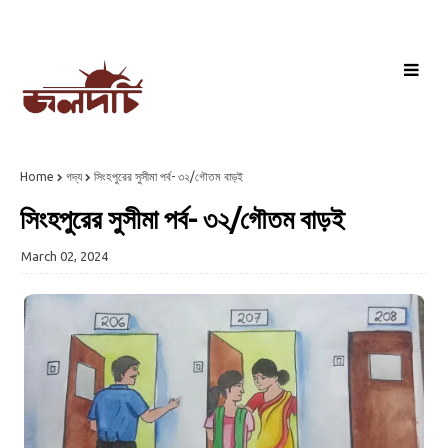
Home
গদ্য
সিংহপুরের সুসীমা পর্ব- ৩২/গৌতম বাড়ই
সিংহপুরের সুসীমা পর্ব- ৩২/গৌতম বাড়ই
March 02, 2024