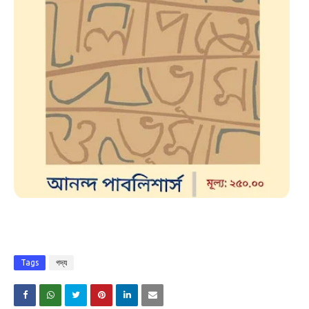
Tags
গদ্য