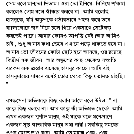
প্রেম বলে মান্যতা দিতাম। ওরা তো ইনিয়ে- বিনিয়ে শ'কথা
বললেও প্রেম বলে স্বীকার করবে না। আমি বলেছি
হাসনুকে, যদি অঙ্কুশকে গভীরভাবে পছন্দ করে তবে
ব্যাঙ্গালোরে জব নিয়ে চলে গিয়ে একসাথে সেটেলড্
করতেই পারে। আমার কোনও আপত্তি নেই।আর আমিও
চাই , শুধু আমার কথা ভেবে এখানে পড়ে থাকতে হবে না।
আমার তো জীবনের কোটা ছোট হয়ে আসছে, ওর রয়েছে
বিস্তীর্ণ এক জীবন। আর অঙ্কুশের কাছ থেকেও সম্প্রতি
এরকম এক প্রস্তাব এসেছে হাসনুর কাছে। আমি এই
হাসনুমায়ের সামনে বসেই তোর থেকে কিছু মতামত চাইছি।
"
বসন্তসেনা অভিকাকু কিছু বলার আগে বলে উঠল- " না
কাকু কিছু বলবে না। আর কাকু কী অভিমত দেবে? আমি
এখন একজন পূর্ণাঙ্গ মানুষ, ওই যাকে বলে মনেপ্রাণে
একজন সুস্থ স্বাভাবিক মানুষ তথা নারী। সবকিছু সময়ের
ওপর ছেড়ে দাও বাবা। আমি তোমাকে একা- একা