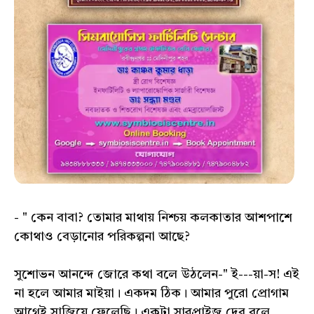
- " কেন বাবা? তোমার মাথায় নিশ্চয় কলকাতার আশপাশে
কোথাও বেড়ানোর পরিকল্পনা আছে?
সুশোভন আনন্দে জোরে কথা বলে উঠলেন-" ই---য়া-স! এই
না হলে আমার মাইয়া। একদম ঠিক। আমার পুরো প্রোগাম
আগেই সাজিয়ে ফেলেছি। একটা সারপ্রাইজ দেব বলে