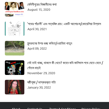
মেদিনীপুরের বিজ্ঞানীদের কথা
August 15, 2020
‘পথের পাঁচালী’ এবং সত্যজিৎ রায় : একটি আলোচনা/কোয়েলিয়া বিশ্বাস
April 30, 2021
সুন্দরবনের উপর গুচ্ছ কবিতা/ওয়াহিদা খাতুন
April 09, 2022
নেই তাই খাচ্ছ, থাকলে কী খেতে? কহেন কবি কালিদাস পথে যেতে-যেতে /
গৌতম বাড়ই
November 29, 2020
ষষ্ঠীপূজা / ভাস্করব্রত পতি
January 30, 2022