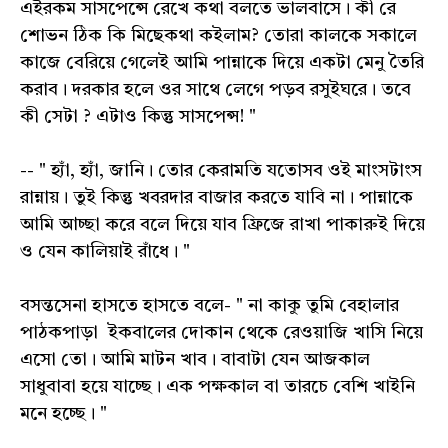
এইরকম সাসপেন্সে রেখে কথা বলতে ভালবাসে। কী রে
শোভন ঠিক কি মিছেকথা কইলাম? তোরা কালকে সকালে
কাজে বেরিয়ে গেলেই আমি পান্নাকে দিয়ে একটা মেনু তৈরি
করাব। দরকার হলে ওর সাথে লেগে পড়ব রসুইঘরে। তবে
কী সেটা ? এটাও কিন্তু সাসপেন্স! "
-- " হ্যাঁ, হ্যাঁ, জানি। তোর কেরামতি যতোসব ওই মাংসটাংস
রান্নায়। তুই কিন্তু খবরদার বাজার করতে যাবি না। পান্নাকে
আমি আচ্ছা করে বলে দিয়ে যাব ফ্রিজে রাখা পাকারুই দিয়ে
ও যেন কালিয়াই রাঁধে। "
বসন্তসেনা হাসতে হাসতে বলে- " না কাকু তুমি বেহালার
পাঠকপাড়া ইকবালের দোকান থেকে রেওয়াজি খাসি নিয়ে
এসো তো। আমি মাটন খাব। বাবাটা যেন আজকাল
সাধুবাবা হয়ে যাচ্ছে। এক পক্ষকাল বা তারচে বেশি খাইনি
মনে হচ্ছে। "