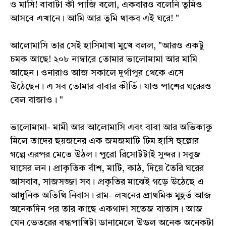
ও মাসি! বাবাটা কী পাজি বলো, একবারও বলেনি তুমিও
আসবে এখানে। আমি আর তুমি থাকব এই ঘরে! "
আলোমাসি তার সেই হাসিমাখা মুখে বলল, "আরও একটু
চমক আছে! ২০৮ নাম্বারে তোমার ভালোমামা আর মামি
আছেন। ওনারাও আজ সকালে দুর্গাপুর থেকে এসে
উঠেছেন। এ সব তোমার বাবার কীর্তি। যাও পাশের ঘরেরও
বেল বাজাও। "
ভালোমামা- মামী আর আলোমাসি এবং বাবা আর অভিকাকু
মিলে তাদের ছয়জনের এক জমজমাটি টিম হাসি হুল্লোর
গল্পে এরপর মেতে উঠল। পুরো রিসোর্টটাই সুন্দর। সবুজ
ঘাসের লন। প্রাকৃতিক বাঁশ, মাটি, কাঠ, দিয়ে তৈরি ঘরের
আসবাব, সাজসজ্জা সব। প্রকৃতির মাঝেই গড়ে উঠেছে এ
আধুনিক অতিথি নিবাস। রাম- লখনের প্রাথমিক মুহূর্ত আজ
অনেকদিন পর তার কাছে একগাদা সতেজ বাতাস। আজ
যেন ভেতরের বদ্ধপাখিটা ডানামেলে উড়ল অনেক অনেকটা