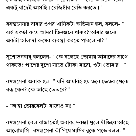
একটু বাদেই আসছি। রেজিষ্টার রেডি করতে। "
বসন্তসেনার বাবার ওপর খানিকটা অভিমান হল, বললে- "
এই একটা রুমে আমরা তিনজনে থাকব? আমার জন্যে
একটা আলাদা রুমের ব্যবস্থা করতে পারলে না? "
সুশোভনবাবু বললেন- " কে বলেছে তোমায় আমাদের সাথে
থাকতে? পাশের দুশো সাতে টোকা মারো, ওটা তোমার । "
বসন্তসেনা অবাক হল -" যদি আমারই হয় তবে ভেতর থেকে
বন্ধ কেন? কে আছে ভেতরে? "
- "আহা ডোরবেলটা বাজাও না! "
বসন্তসেনা বেল বাজাতেই অবাক, দরজা খুলে দাঁড়িয়ে আছে
আলোমাসি। বসন্তসেনা ঝাঁপিয়ে মাসির বুকে পড়ে বলল- "