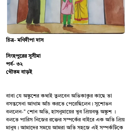
চিত্র- মণিদীপা দাস
সিংহপুরের সুসীমা
পর্ব- ৩২
গৌতম বাড়ই
বাবা যে অঙ্কুশের কথাই তুলবেন অভিকাকুর কাছে তা
বসন্তসেনা আগাম আঁচ করতে পেরেছিলেন। সুশোভন
বললেন-" শোন অভি, হাসনুমায়ের খুব প্রিয়বন্ধু অঙ্কুশ ।
বলতে পারিস নিজের রক্তের সম্পর্কের বাইরে এক অতি প্রিয়
মানুষ। আমাদের সময়ে আমরা অতি সহজে এই সম্পর্কটিকে