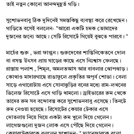
তাই নতুন কোনো আনন্দমুহূর্ত গড়ি।
সুশোভনবাবু ঠিক দুদিনেই সমস্তকিছু ব্যবস্থা করে রেখেছেন।
গাড়িতে বসেই বললেন- "আরো একটি চমক তোমাদের
দুজনের জন্যে আছে। সেটি রিসোর্টে গিয়েই বুঝতে পারবে। "
মার্চের শুরু , ভরা ফাল্গুন। গুরুদেবের শান্তিনিকেতনে দোল
বা বসন্ত উৎসব প্রায় ঘাড়ের কাছে এসে নিঃশ্বাস ফেলছে।
রাস্তায় পলাশ , শিমূল, অমলতআস আর বাবলার ঝোপঝাড়।
কোথাও মাদারগাছে রাঙাফুলে প্রকৃতির অপূর্ব শোভা। বেলা
সাড়ে এগারোটায় এসে সোনাঝুড়ির বনের মধ্যে রাম-লখনের
ভিলেজ রিসোর্টে এসে গাড়ি থামলো। ড্রাইভারের রুম থেকে
তাদের রুম সব বন্দোবস্ত করে সুশোভনবাবু এসেছে। তিনটে
রুম নেওয়া হয়েছে। রিসোর্টের কেয়ার টেকার এসে
দোতলায় নিয়ে গিয়ে একটা রুম খুলে দিয়ে গেলেন।
লাগেজগুলো দুজন লোক এসে পৌঁছে দিয়ে গেলেন।
কেয়ারটেকারকে বললেন সুশোভন- " ম্যানেজারকে বলো