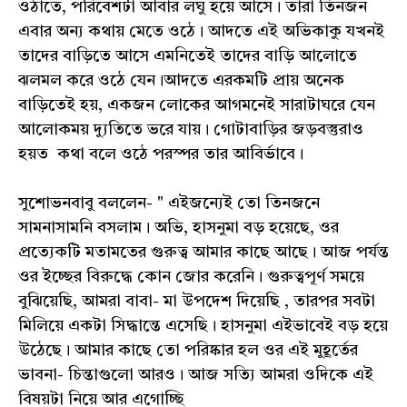
ওঠাতে, পরিবেশটা আবার লঘু হয়ে আসে। তারা তিনজন
এবার অন্য কথায় মেতে ওঠে। আদতে এই অভিকাকু যখনই
তাদের বাড়িতে আসে এমনিতেই তাদের বাড়ি আলোতে
ঝলমল করে ওঠে যেন।আদতে এরকমটি প্রায় অনেক
বাড়িতেই হয়, একজন লোকের আগমনেই সারাটাঘরে যেন
আলোকময় দ্যুতিতে ভরে যায়। গোটাবাড়ির জড়বস্তুরাও
হয়ত কথা বলে ওঠে পরস্পর তার আবির্ভাবে।
সুশোভনবাবু বললেন- " এইজন্যেই তো তিনজনে
সামনাসামনি বসলাম। অভি, হাসনুমা বড় হয়েছে, ওর
প্রত্যেকটি মতামতের গুরুত্ব আমার কাছে আছে। আজ পর্যন্ত
ওর ইচ্ছের বিরুদ্ধে কোন জোর করেনি। গুরুত্বপূর্ণ সময়ে
বুঝিয়েছি, আমরা বাবা- মা উপদেশ দিয়েছি , তারপর সবটা
মিলিয়ে একটা সিদ্ধান্তে এসেছি। হাসনুমা এইভাবেই বড় হয়ে
উঠেছে। আমার কাছে তো পরিষ্কার হল ওর এই মুহূর্তের
ভাবনা- চিন্তাগুলো আরও। আজ সত্যি আমরা ওদিকে এই
বিষয়টা নিয়ে আর এগোচ্ছি