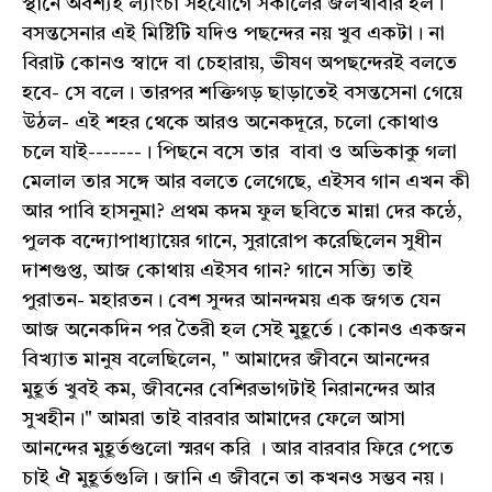
স্থানে অবশ্যই ল্যাংচা সহযোগে সকালের জলখাবার হল।
বসন্তসেনার এই মিষ্টিটি যদিও পছন্দের নয় খুব একটা। না
বিরাট কোনও স্বাদে বা চেহারায়, ভীষণ অপছন্দেরই বলতে
হবে- সে বলে। তারপর শক্তিগড় ছাড়াতেই বসন্তসেনা গেয়ে
উঠল- এই শহর থেকে আরও অনেকদূরে, চলো কোথাও
চলে যাই-------। পিছনে বসে তার বাবা ও অভিকাকু গলা
মেলাল তার সঙ্গে আর বলতে লেগেছে, এইসব গান এখন কী
আর পাবি হাসনুমা? প্রথম কদম ফুল ছবিতে মান্না দের কন্ঠে,
পুলক বন্দ্যোপাধ্যায়ের গানে, সুরারোপ করেছিলেন সুধীন
দাশগুপ্ত, আজ কোথায় এইসব গান? গানে সত্যি তাই
পুরাতন- মহারতন। বেশ সুন্দর আনন্দময় এক জগত যেন
আজ অনেকদিন পর তৈরী হল সেই মুহূর্তে। কোনও একজন
বিখ্যাত মানুষ বলেছিলেন, " আমাদের জীবনে আনন্দের
মুহূর্ত খুবই কম, জীবনের বেশিরভাগটাই নিরানন্দের আর
সুখহীন।" আমরা তাই বারবার আমাদের ফেলে আসা
আনন্দের মুহূর্তগুলো স্মরণ করি । আর বারবার ফিরে পেতে
চাই ঐ মুহূর্তগুলি। জানি এ জীবনে তা কখনও সম্ভব নয়।