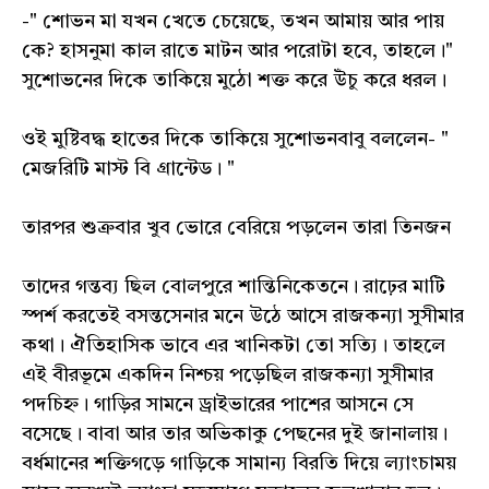
-" শোভন মা যখন খেতে চেয়েছে, তখন আমায় আর পায়
কে? হাসনুমা কাল রাতে মাটন আর পরোটা হবে, তাহলে।"
সুশোভনের দিকে তাকিয়ে মুঠো শক্ত করে উঁচু করে ধরল।
ওই মুষ্টিবদ্ধ হাতের দিকে তাকিয়ে সুশোভনবাবু বললেন- "
মেজরিটি মাস্ট বি গ্রান্টেড। "
তারপর শুক্রবার খুব ভোরে বেরিয়ে পড়লেন তারা তিনজন
তাদের গন্তব্য ছিল বোলপুরে শান্তিনিকেতনে। রাঢ়ের মাটি
স্পর্শ করতেই বসন্তসেনার মনে উঠে আসে রাজকন্যা সুসীমার
কথা। ঐতিহাসিক ভাবে এর খানিকটা তো সত্যি। তাহলে
এই বীরভূমে একদিন নিশ্চয় পড়েছিল রাজকন্যা সুসীমার
পদচিহ্ন। গাড়ির সামনে ড্রাইভারের পাশের আসনে সে
বসেছে। বাবা আর তার অভিকাকু পেছনের দুই জানালায়।
বর্ধমানের শক্তিগড়ে গাড়িকে সামান্য বিরতি দিয়ে ল্যাংচাময়