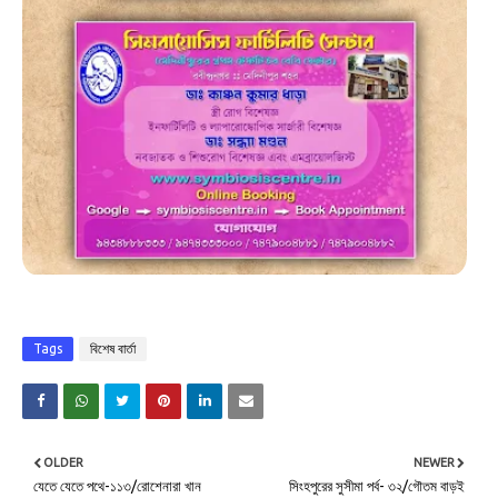
Tags
বিশেষ বার্তা
OLDER
NEWER
যেতে যেতে পথে-১১৩/রোশেনারা খান
সিংহপুরের সুসীমা পর্ব- ৩২/গৌতম বাড়ই