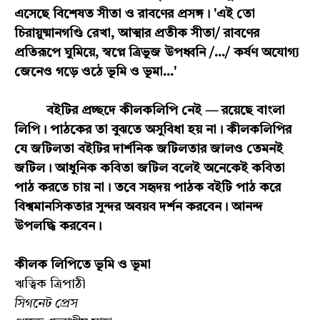
এসেছে বিশেষত সীতা ও রাবণের প্রসঙ্গ। 'এই তো
চিরায়ুষ্মানগণ্ডি রেখা, আত্মার প্রতীক সীতা/ রাবণের
প্রতিরূপে ঘুমিয়ে, স্বপ্নে ত্রিভুজ উপধ্বনি /.../ কর্ষণ অযোগ্য
জেনেও গড়ে ওঠে ভূমি ও ভূমা...'
বইটির প্রচ্ছদে কীলকলিপি নেই — রয়েছে বাংলা
লিপি। পাঠকের তা বুঝতে অসুবিধা হয় না। কীলকলিপির
যে জটিলতা বইটির দার্শনিক জটিলতার জালও তেমনই
জটিল। আধুনিক কবিতা জটিল বলেই অনেকেই কবিতা
পাঠ করতে চায় না। তবে সহৃদয় পাঠক বইটি পাঠ করে
বিশ্বমানসিকতার সুন্দর অবয়ব দর্শন করবেন। আনন্দ
উপলদ্ধি করবেন।
কীলক লিপিতে ভূমি ও ভূমা
ঋত্বিক ত্রিপাঠী
সিগনেট প্রেস