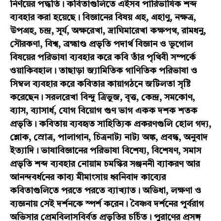
নির্ণয়ের পদ্ধতি। কবিতাগুলিতে এইসব পারিভাষিক শব্দ
ব্যবহার করা হয়েছে। বিজ্ঞানের বিষয় গ্রহ, গ্রহাণু, নক্ষত্র,
উপগ্রহ, চন্দ্র, সূর্য, অক্ষরেখা, দ্রাঘিমারেখা কক্ষপথ, রামধনু,
সৌরকণা, বিশ্ব, ব্রহ্মাণ্ড প্রভৃতি পদার্থ বিজ্ঞান ও ভূগোল
বিষয়ের পরিভাষা ব্যবহার করে কবি তাঁর পৃথিবী সম্পর্কে
ওয়াকিবহাল। তাছাড়া জ্যামিতিক গাণিতিক পরিভাষা ও
সিম্বল ব্যবহার করে কবিতার কায়াগঠনে জটিলতা সৃষ্টি
করেছেন। সরলরেখা বিন্দু ত্রিভুজ, বৃত্ত, কেন্দ্র, সমকোণ,
ব্যাস, ব্যাসার্ধ, যোগ বিয়োগ গুণ ভাগ একক দশক শতক
প্রভৃতি। কবিতায় ব্যবহৃত সাহিত্যিক প্রকরণগুলি হোল গদ্য,
শ্লোক, স্রোত্র, পালাগান, চিত্রনাট্য নাট্য অঙ্ক, প্রবন্ধ, অনুবাদ
ইত্যাদি। ভাষাবিজ্ঞানের পরিভাষা বিশেষ্য, বিশেষণ, সমাস
প্রভৃতি শব্দ ব্যবহার নোয়াম চমস্কির সঞ্জননী ব্যাকরণ আর
আনন্দবর্ধনের কাব্য মীমাংসায় ধ্বনিবাদ কাব্যের
কবিতাগুলিতে পরতে পরতে ব্যাখ্যাত। অভিধা, লক্ষণা ও
ব্যজ্ঞনায় সেই দর্শনকে স্পর্শ করেন। বৈষ্ণব দর্শনের পূর্বরাগ
অভিসার প্রেমবিলাসবির্বত প্রভৃতির চর্চিত। পুরাণের প্রসঙ্গ