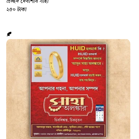
প্রচ্ছদ দেবাশীষ সাহা
২৫০ টাকা
🍂