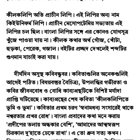
কীলকলিপি অতি প্রাচীন লিপি। এই লিপির অন্য নাম
কিইউনিফর্ম লিপি। প্রাচীন মেসোপটেমিয় সভ্যতায় এই
লিপির চল ছিল। বাংলা লিপির সঙ্গে এর কোনও যোগসূত্র
খুঁজে পাওয়া যায় না। কীলক কথার অর্থ গোঁজ, খোঁটা,
হুড়কা, পেরেক, গজাল। বইটির প্রচ্ছদ দেখলেই শব্দটির
গুণমান যাচাই করা যায়।
দীর্ঘদিন অসুস্থ কবিবন্ধুবর। কবিতাগুলির অনেকগুলিই
আগেই পঠিত। বিষয়বস্তুর বৈচিত্র্য, উপলদ্ধির গভীরতা ও
কবির জীবনবোধ ও বোধি কাব্যগ্রন্থটিকে বিশিষ্ট মর্যাদা
প্রাপ্তি ঘটিয়েছে। কাব্যগ্রন্থের শেষ কবিতা 'কীলকলিপিতে
ভূমি ও ভূমা'। কবিতার প্রথম চরণ 'স্বনামধন্য সংসারেই থাকে
নশ্বরতার প্রখর রোধ'। বাংলা প্রবাদের কথা মনে করায়
'প্রদীপের তলায় অন্ধকার বেশি', 'আমাদের আত্মস্বরূপ
চিরকাল দু'হাতে ঢেকে রাখা'। এ তো ধ্রুব সত্য কথন।