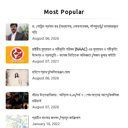
Most Popular
ড. গোবিন্দ প্রসাদ কর (অধ্যাপক, লোকগবেষক, পাঁশকুড়া)/ ভাস্করব্রত
পতি
August 06, 2026
রাষ্ট্রীয় মূল্যায়ন ও স্বীকৃতি পরিষদ (NAAC) এর মূল্যায়ন ও স্বীকৃতি:
উদ্দেশ্য ও প্রস্তুতি - কলেজ ভিত্তিক অভিজ্ঞতা /সজল কুমার মাইতি
August 07, 2021
বাইশে শ্রাবণ/অসিতরঞ্জন ঘোষ
August 06, 2026
বাঁচার উত্তরাধিকার : অন্তিম খণ্ড/পর্ব ৭ : শেষ সত্যের আগে/কমলিকা
ভট্টাচার্য
August 07, 2026
প্রাচীন বাংলার জনপদ /প্রসূন কাঞ্জিলাল
January 10, 2022