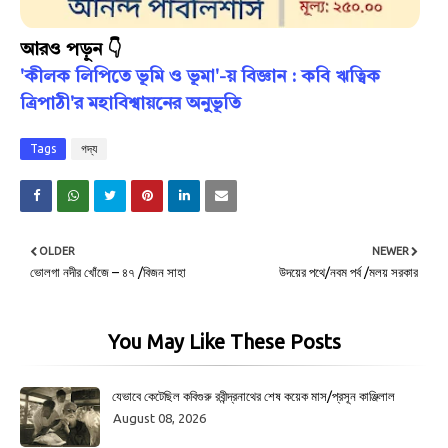
আরও পড়ুন 👇
'কীলক লিপিতে ভূমি ও ভূমা'-য় বিজ্ঞান : কবি ঋত্বিক
ত্রিপাঠী'র মহাবিশ্বায়নের অনুভূতি
Tags
গদ্য
OLDER
NEWER
ভোলগা নদীর খোঁজে – ৪৭ /বিজন সাহা
উদয়ের পথে/নবম পর্ব /মলয় সরকার
You May Like These Posts
যেভাবে কেটেছিল কবিগুরু রবীন্দ্রনাথের শেষ কয়েক মাস/প্রসূন কাঞ্জিলাল
August 08, 2026