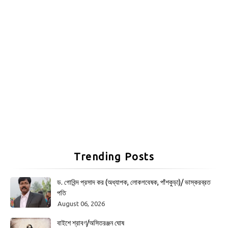
Trending Posts
ড. গোবিন্দ প্রসাদ কর (অধ্যাপক, লোকগবেষক, পাঁশকুড়া)/ ভাস্করব্রত
পতি
August 06, 2026
বাইশে শ্রাবণ/অসিতরঞ্জন ঘোষ