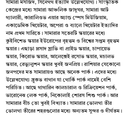
সামারা মসজিদ, সিনেগগ ইত্যাদি উল্লেখযোগ্য। সাংস্কৃতিক
কেন্দ্রের মধ্যে সামারা আঞ্চলিক জাদুঘর, সামারা আর্ট
গ্যালারী, কারালিওভ এয়ার অ্যান্ড স্পেস মিউজিয়াম,
একাডেমিক থিয়েটার, অপেরা ও ব্যালে থিয়েটার ইত্যাদির
নাম প্রথম সারিতে। সামারার সতেরটি স্কয়ারের মধ্যে
কুইবিশেভ স্কয়ার ইউরোপের বৃহত্তম ও বিশ্বের সপ্তম বৃহত্তম
স্কয়ার। এছাড়া প্লসাদ স্লাভি বা প্রাইড স্কয়ার, চাপায়েভ
স্কয়ার, কিরোভ স্কয়ার, আলেক্সেই রসোভ স্কয়ার, মচালভ
স্কয়ার, রেভ্যুলুশন স্কয়ার খুবই জনপ্রিয়। রাশিয়ার যেকোনো
জনপদের মত সামারায়ও আছে অনেক পার্ক। এদের মধ্যে
উল্লেখযোগ্য স্ত্রুকভ বাগান যা গোর্কি পার্ক নামেই বেশি
পরিচিত। আছে গাগারিন কালচারাল ও রিক্রিয়েশন পার্ক,
ভারোনেঝ লেক পার্ক, নিকোলাই শোরস শিশু পার্ক। আর
সামারার বীচ তো খুবই বিখ্যাত। সামারার ভোলগা তীর
ভোলগা তীরের শহরগুলোর মধ্যে অন্যতম সুন্দর ও দীর্ঘতম।