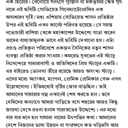
এক হিরোর। বেলোয়ে সনৎসে পুস্তিনি বা মরুভূমির শ্বেত সূর্য
নামে এই ছবিটি সোভিয়েত সিনেম্যাটোগ্রাফির এক
অসাধারণ সৃষ্টি। মধ্য এশিয়ায় সোভিয়েত শাসন প্রতিষ্ঠার
উপর এই ছবিটি এখন কাল্টে পরিণত হয়েছে। যে সমস্ত
নভোচারী রাশিয়া থেকে মহাকাশের উদ্দেশ্যে যাত্রা করেন
তাদের বাধ্যতামুলক ভাবে এই ছবিটি দেখানো হয়। এটা
প্রচণ্ড প্রতিকুল পরিবেশে একজন সৈনিকের নতুন শাসন
ব্যবস্থা প্রতিষ্ঠা করার সংগ্রাম। কমরেড সুখভের এই স্ট্যাচু
নিঃসন্দেহে সামারাবাসী ও অতিথিদের প্রিয় স্ট্যাচুর একটি।
এর বাইরেও ভোলগা তীরে রয়েছে আরও অসংখ্য স্ট্যাচু।
এদের মধ্যে অ্যাংকর, ম্যাপল, প্রেমিক প্রেমিকার বেঞ্চ এসব
উল্লেখযোগ্য। ইতিমধ্যেই বৃষ্টির জোর বাড়ছিল। তাই
আমাদের সামারার গল্প এখানেই শেষ করতে হল। তবে
দেমিদের কল্যাণে আমরা গাড়িতে বসে শহরের আরও কিছু
জায়গা দেখে রওনা হলাম সারাতভের উদ্দেশ্যে। এর মধ্যে
বার বার মনে হল সামারা নামের উৎপত্তির কথা। আমাদের
দেশে নিজদের ভাষা উন্নয়ন বা সংরক্ষণে কত গড়িমসি আর