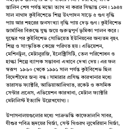
স্তালিন শেষ পর্যন্ত মস্কো ত্যাগ না করার সিদ্ধান্ত নেন। ১৯৪৫
সাল নাগাদ কুইবিশেভে শিল্প উৎপাদন সাড়ে ৫ গুণ বৃদ্ধি
পায় আর শহরের জনসংখ্যা বৃদ্ধি পায় দেড় গুণ। কুইবিশেভ
জার্মানির বিরুদ্ধে যুদ্ধ জয়ে গুরুত্বপূর্ণ ভূমিকা পালন করে।
যুদ্ধের পর কুইবিশেভ সোভিয়েত ইউনিয়নের অন্যতম বৃহৎ
শিল্প ও সাংস্কৃতিক কেন্দ্রে পরিণত হয়। এভিয়েশন,
মেশিনটুল, মেটালুরজি, ইলেক্ট্রিসিটি, তেল পরিশোধন ও
হাল্কা শিল্পে ব্যাপক সম্ভাবনা এখানে দেখা দেয়। এর ফল
স্বরূপ ১৯৬০ থেকে ১৯৯১ সাল পর্যন্ত কুইবিশেভ ছিল
বিদেশীদের জন্য বন্ধ। সামারার প্রসিদ্ধ কারখানার মধ্যে
তারাসভ ফ্যাক্টরি, আভিয়াআগ্রিগাত, রকেট ও কসমিক
সেন্টার প্রগ্রেস, এভিয়েশন কারখানা, মেটাল ফ্যাক্টরি
মেটালিস্ট ইত্যাদি উল্লেখযোগ্য।
উপাসনালয়গুলোর মধ্যে পাক্রভস্কি কাফেদ্রালনি সাবর,
যীশুর পবিত্র হৃদয়ের গির্জা, সেন্ট গিওরগ লুথেরিয়ান গির্জা,