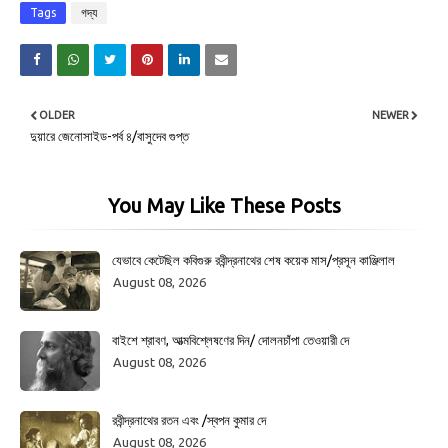
Tags
গদ্য
OLDER
NEWER
দুয়ারে জেনোসাইড-পর্ব ৪/বাসুদেব গুপ্ত
You May Like These Posts
যেভাবে কেটেছিল কবিগুরু রবীন্দ্রনাথের শেষ কয়েক মাস/প্রসূন কাঞ্জিলাল
August 08, 2026
বাইশে শ্রাবণ, আত্মবিশ্লেষণের দিন/ দোলনচাঁপা তেওয়ারী দে
August 08, 2026
রবীন্দ্রনাথের রতন এবং /স্বপন কুমার দে
August 08, 2026