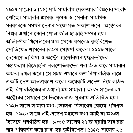
১৯১৭ সালের ১ (১৪) মার্চ সামারায় ফেব্রুয়ারি বিপ্লবের সংবাদ
পৌঁছে। সামারার শ্রমিক, কৃষক ও সেনারা সাময়িক
সরকারকে সমর্থন দেবার পক্ষে মত প্রকাশ করে। অক্টোবর
বিপ্লব এখানে কোন গোলাগুলি ছাড়াই সম্পন্ন হয়।
অলিম্পিক থিয়েটারের মঞ্চ থেকে কমরেড কুইবিশেভ
সোভিয়েত শাসনের বিজয় ঘোষণা করেন। ১৯১৮ সালে
চেকোস্লাভাকিয়া ও অস্ট্রো-হাঙ্গেরিয়ান যুদ্ধবন্দীদের
সহায়তায় বিদ্রোহীরা বলশেভিকদের পরাজিত করে সামারার
ক্ষমতা দখল করে। সে সময় এখানে রুশ রিপাবলিক নামে
একটি দেশ আত্মপ্রকাশ করে। কয়েকটি প্রদেশ নিয়ে গঠিত
এই রিপাবলিকের রাজধানী হয় সামারা। ১৯১৮ সালের ০৭
অক্টোবর সেখানে সোভিয়েত রাজ পুনরায় প্রতিষ্ঠিত হয়।
১৯২৮ সালে সামারা মধ্য-ভোলগা বিভাগের কেন্দ্রে পরিণত
হয়। ১৯২৯ সালে এই প্রদেশ মধ্যভোলগা ক্রাই বা অঞ্চল
হিসেবে পুনর্গঠিত হয়। ১৯৩৫ সালের ২৭ জানুয়ারি সামারার
নাম পরিবর্তন করে রাখা হয় কুইবিশেভ। ১৯৯১ সালের ২৫