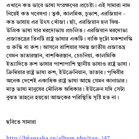
এখানে কত ভাবে ভাষা সংরক্ষণের প্রচেষ্টা। এই সামারা নাম
নিয়েই কত গবেষণা। তুর্ক, কালমিক, চুভাশ, এরজিয়ান –
কত ভাষায় এর উৎস খোঁজা। হ্যাঁ, এরজিয়ান হল ফিন্ন-
উগ্রিক ভাষা যার মরদোভায় প্রচলিত। এরজিয়ান মরদোভা
প্রজাতন্ত্রের তিনটি রাষ্ট্র ভাষার একটি। বাকি দুটো মকশানস্কি
ও রুস্কি বা রুশ। আসলে রাশিয়ার সমস্ত জাতীয় প্রজাতন্ত্র
যেমন তাতারস্তান, বাশকিরস্তান, চেচনিয়া, কালমিকি
ইত্যাদিতে রুশ ভাষার পাশাপাশি স্থানীয় ভাষাও রাষ্ট্র ভাষা।
ক্রিমিয়ার রাষ্ট্র ভাষা রুশ, ইউক্রেনিয়ান, তাতার। পৃথিবীর
অনেক দেশেই একাধিক রাষ্ট্র ভাষা আছে যেমন কানাডার।
মাতৃ ভাষা মানুষের মৌলিক অধিকার। ইউক্রেন যদি সেটা
বুঝত তাহলে হয়তো আজকের পরিস্থিতি সৃষ্টি হত না।
ছবিতে সামারা
http://bijansaha.ru/album.php?tag=257