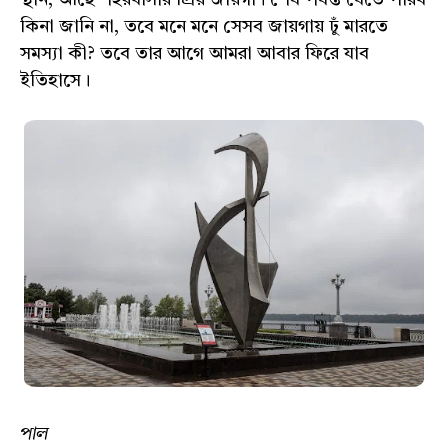
স্থান, আছে শহরবাসীর প্রিয় জায়গা। শেষ পর্যন্ত যেতে পারব
কিনা জানি না, তবে মনে মনে সেসব জায়গায় ঢুঁ মারতে
সমস্যা কী? তবে তার আগে আমরা আবার ফিরে যাব
ইতিহাসে।
পাল