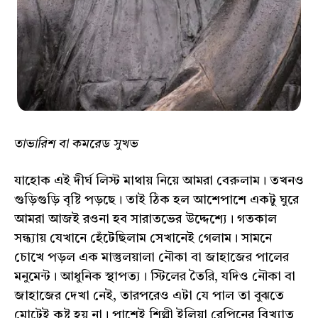
তাভারিশ বা কমরেড সুখভ
যাহোক এই দীর্ঘ লিস্ট মাথায় নিয়ে আমরা বেরুলাম। তখনও
গুড়িগুড়ি বৃষ্টি পড়ছে। তাই ঠিক হল আশেপাশে একটু ঘুরে
আমরা আজই রওনা হব সারাতভের উদ্দেশ্যে। গতকাল
সন্ধ্যায় যেখানে হেঁটেছিলাম সেখানেই গেলাম। সামনে
চোখে পড়ল এক মাস্তুলয়ালা নৌকা বা জাহাজের পালের
মনুমেন্ট। আধুনিক স্থাপত্য। স্টিলের তৈরি, যদিও নৌকা বা
জাহাজের দেখা নেই, তারপরেও এটা যে পাল তা বুঝতে
মোটেই কষ্ট হয় না। পাশেই শিল্পী ইলিয়া রেপিনের বিখ্যাত