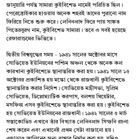
জানুয়ারি পর্যন্ত সামারা কুইবিশেভ নামেই পরিচিত ছিল।
পেরেস্ত্রোইকার হাওয়ায় অনেক শহরই তাদের পুরানো নাম
ফিরিয়ে নিতে শুরু করে। লেনিনগ্রাদ ফিরে পায় সাঙ্কত
পিতেরবুরগ নাম, কুইবিশেভ সামারা। তবে এ সবই হয়েছে
রেফারান্ডমের ভিত্তিতে।
দ্বিতীয় বিশ্বযুদ্ধের সময় – ১৯৪১ সালের অক্টোবর মাসে
সোভিয়েত ইউনিয়নের পশ্চিম অঞ্চল থেকে অনেক কল
কারখানা কুইবিশেভে স্থানান্তরিত করা হয়। ১৯৪১ সালে ১৫
অক্টোবর প্রকাশিত হয় মস্কো থেকে রাজধানী কুইবিশেভে
স্থানান্তরিত করার নির্দেশ। সোভিয়েত মন্ত্রীসভা, সুপ্রিম
সোভিয়েত, ডিপ্লোম্যাটিক করপাস, বলশয় থিয়েটার,
মসফিল্ম এসব কুইবিশেভে স্থানান্তরিত করা হয়। কুইবিশেভ
হয় সোভিয়েত ইউনিয়নের রাজধানী। ১৯৪২ সালের ৫ মার্চ
সস্তাকোভিচ এখানে তাঁর বিখ্যাত লেনিনগ্রাদ সিম্ফনি রচনা
শেষ করেন এবং এখানেই প্রথম সেটা বাজানো হয়।
এছাড়াও স্তালিনের জন্য বাঙ্কার নির্মাণ করা হয়, যদিও