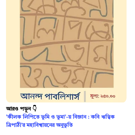
আরও পড়ুন 👇
'কীলক লিপিতে ভূমি ও ভূমা'-য় বিজ্ঞান : কবি ঋত্বিক
ত্রিপাঠী'র মহাবিশ্বায়নের অনুভূতি