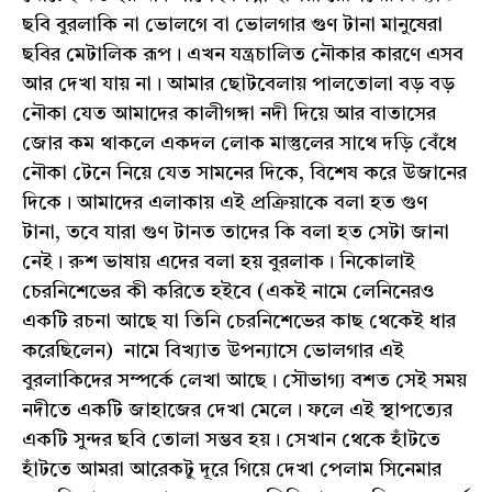
ছবি বুরলাকি না ভোলগে বা ভোলগার গুণ টানা মানুষেরা
ছবির মেটালিক রূপ। এখন যন্ত্রচালিত নৌকার কারণে এসব
আর দেখা যায় না। আমার ছোটবেলায় পালতোলা বড় বড়
নৌকা যেত আমাদের কালীগঙ্গা নদী দিয়ে আর বাতাসের
জোর কম থাকলে একদল লোক মাস্তুলের সাথে দড়ি বেঁধে
নৌকা টেনে নিয়ে যেত সামনের দিকে, বিশেষ করে উজানের
দিকে। আমাদের এলাকায় এই প্রক্রিয়াকে বলা হত গুণ
টানা, তবে যারা গুণ টানত তাদের কি বলা হত সেটা জানা
নেই। রুশ ভাষায় এদের বলা হয় বুরলাক। নিকোলাই
চেরনিশেভের কী করিতে হইবে (একই নামে লেনিনেরও
একটি রচনা আছে যা তিনি চেরনিশেভের কাছ থেকেই ধার
করেছিলেন) নামে বিখ্যাত উপন্যাসে ভোলগার এই
বুরলাকিদের সম্পর্কে লেখা আছে। সৌভাগ্য বশত সেই সময়
নদীতে একটি জাহাজের দেখা মেলে। ফলে এই স্থাপত্যের
একটি সুন্দর ছবি তোলা সম্ভব হয়। সেখান থেকে হাঁটতে
হাঁটতে আমরা আরেকটু দূরে গিয়ে দেখা পেলাম সিনেমার