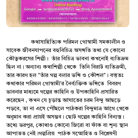
কথাসাহিত্যিক পরিমল গোস্বামী সমকালীন ও
সাবেক জীবনযাপনের বহুবিচিত্র অসঙ্গতি তথা যে কোনো
কৌতুকরসের শিল্পী। তাঁর বিচিত্র ভাবনা কখনোই ব্যতিক্রম
ছিল না। অন্যান্য কথাশিল্পী থেকে তিনি বিরাট ব্যতিক্রমী,
তার কারণ হল "তাঁর গল্প বলার ভঙ্গি ও কৌশল"। বস্তুতঃ
কথাকার পরিমল গোস্বামী'র নৈর্ব্যক্তিক ভঙ্গিতে বিবরণ
ভাবনার মাধ্যমে গল্পের কাহিনি ও উপকাহিনি প্রসারিত
করেছেন , কখন যে চূড়ান্ত আঘাতের চরম বিন্দু আছড়ে
পড়বে, তা না এসে পৌঁছলে পাঠকরা বিন্দুমাত্র আগে থেকে
অনুমান করা প্রায়ই অসম্ভব। ছোট গল্পের কাহিনি বিন্যস্ত।
তথ্যে ভরপুর, কোথাও কোনো জিরো বা ফাঁক বা শূন্য স্থান
আপাতত নেই।গল্পপ্রিয় পাঠক সম্মোহিত ও বিশ্লেষণী