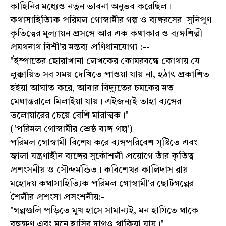
কাহিনির মধ্যেও নতুন ভাবনা অনুভব করেছিল।
কথাসাহিত্যিক পরিমল গোস্বামীর গল্প ও ব্যঙ্গরসের সুনিপুণ
কৃতিত্বের মূল্যায়ন প্রসঙ্গে আর এক কথাকার ও ব্যঙ্গশিল্পী
প্রমথনাথ বিশী'র মন্তব্য প্রণিধানযোগ্য :--
"ইস্পাতের ছোরাখানা লেখকের কোমরবন্ধে কোথায় যে
লুক্কায়িত সব সময় দেখিতে পাওয়া যায় না, হঠাৎ প্রকাশিত
হইয়া আঘাত করে, আবার বিদ্যুতের চমকের মত
মেঘান্তরালে মিলাইয়া যায়। এইজন্যই তাহা ব্যঙ্গের
তলোয়ারের চেয়ে বেশি মারাত্মক।"
('পরিমল গোস্বামীর শ্রেষ্ঠ ব্যঙ্গ গল্প')
পরিমল গোস্বামী বিশেষ করে ব্যঙ্গপরিবেশ সৃষ্টিতে এবং
জ্বালা যন্ত্রণাহীন ব্যঙ্গের সুকৌশলী প্রয়োগে তাঁর কৃতিত্ব
প্রশংসনীয় ও সৌন্দর্মন্ডিত। কবিশেখর কালিদাস রায়
মহোদয় কথাসাহিত্যিক পরিমল গোস্বামী'র ছোটগল্পের
শৈলীর প্রশংসা প্রসংশনীয়:-
"গল্পগুলি পড়িতে মুখ হাসে সামান্যই, মন হাসিতে থাকে
বহুক্ষণ এবং মনে হাসির দাগও থাকিয়া যায়।"