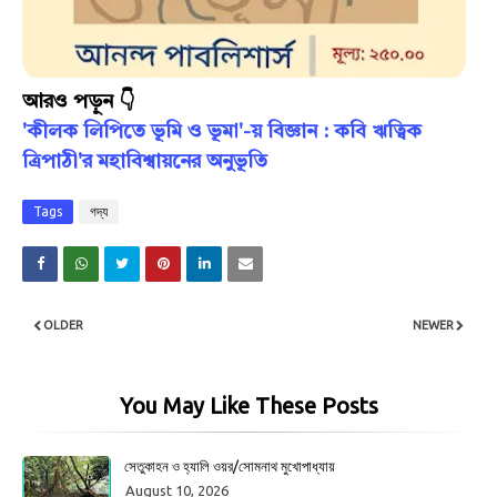
আরও পড়ুন 👇
'কীলক লিপিতে ভূমি ও ভূমা'-য় বিজ্ঞান : কবি ঋত্বিক
ত্রিপাঠী'র মহাবিশ্বায়নের অনুভূতি
Tags
গদ্য
OLDER
NEWER
You May Like These Posts
সেতুকাহন ও হ্যালি ওয়র/সোমনাথ মুখোপাধ্যায়
August 10, 2026