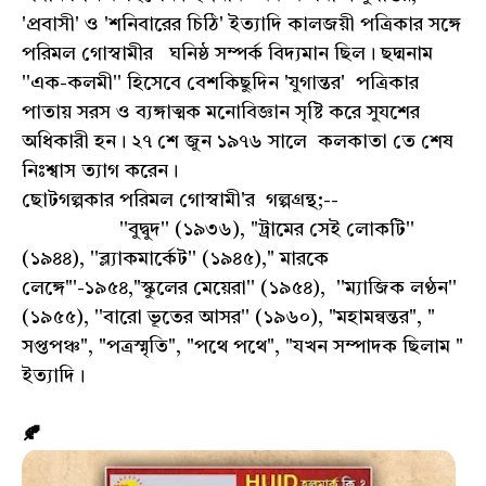
'প্রবাসী' ও 'শনিবারের চিঠি' ইত্যাদি কালজয়ী পত্রিকার সঙ্গে
পরিমল গোস্বামীর ঘনিষ্ঠ সম্পর্ক বিদ্যমান ছিল। ছদ্মনাম
''এক-কলমী'' হিসেবে বেশকিছুদিন 'যুগান্তর' পত্রিকার
পাতায় সরস ও ব্যঙ্গাত্মক মনোবিজ্ঞান সৃষ্টি করে সুযশের
অধিকারী হন। ২৭ শে জুন ১৯৭৬ সালে কলকাতা তে শেষ
নিঃশ্বাস ত্যাগ করেন।
ছোটগল্পকার পরিমল গোস্বামী'র গল্পগ্ৰন্থ;--
''বুদ্বুদ'' (১৯৩৬), "ট্রামের সেই লোকটি''
(১৯৪৪), ''ব্ল‍্যাকমার্কেট'' (১৯৪৫)," মারকে
লেঙ্গে"'-১৯৫৪,"স্কুলের মেয়েরা'' (১৯৫৪), ''ম্যাজিক লণ্ঠন''
(১৯৫৫), ''বারো ভূতের আসর'' (১৯৬০), "মহামন্বন্তর", "
সপ্তপঞ্চ", "পত্রস্মৃতি", "পথে পথে", "যখন সম্পাদক ছিলাম "
ইত্যাদি।
🍂