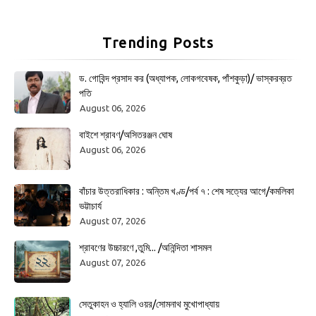
Trending Posts
ড. গোবিন্দ প্রসাদ কর (অধ্যাপক, লোকগবেষক, পাঁশকুড়া)/ ভাস্করব্রত
পতি
August 06, 2026
বাইশে শ্রাবণ/অসিতরঞ্জন ঘোষ
August 06, 2026
বাঁচার উত্তরাধিকার : অন্তিম খণ্ড/পর্ব ৭ : শেষ সত্যের আগে/কমলিকা
ভট্টাচার্য
August 07, 2026
শ্রাবণের উচ্চারণে ,তুমি... /অনিন্দিতা শাসমল
August 07, 2026
সেতুকাহন ও হ্যালি ওয়র/সোমনাথ মুখোপাধ্যায়