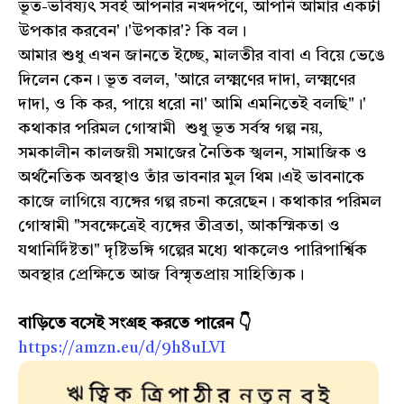
ভূত-ভবিষ্যৎ সবই আপনার নখদর্পণে, আপনি আমার একটা
উপকার করবেন'।'উপকার'? কি বল।
আমার শুধু এখন জানতে ইচ্ছে, মালতীর বাবা এ বিয়ে ভেঙে
দিলেন কেন। ভূত বলল, 'আরে লক্ষ্মণের দাদা, লক্ষ্মণের
দাদা, ও কি কর, পায়ে ধরো না' আমি এমনিতেই বলছি"।'
কথাকার পরিমল গোস্বামী শুধু ভূত সর্বস্ব গল্প নয়,
সমকালীন কালজয়ী সমাজের নৈতিক স্খলন, সামাজিক ও
অর্থনৈতিক অবস্থাও তাঁর ভাবনার মুল থিম।এই ভাবনাকে
কাজে লাগিয়ে ব্যঙ্গের গল্প রচনা করেছেন। কথাকার পরিমল
গোস্বামী "সবক্ষেত্রেই ব্যঙ্গের তীব্রতা, আকস্মিকতা ও
যথানির্দিষ্টতা" দৃষ্টিভঙ্গি গল্পের মধ্যে থাকলেও পারিপার্শ্বিক
অবস্থার প্রেক্ষিতে আজ বিস্মৃতপ্রায় সাহিত্যিক।
বাড়িতে বসেই সংগ্রহ করতে পারেন 👇
https://amzn.eu/d/9h8uLVI