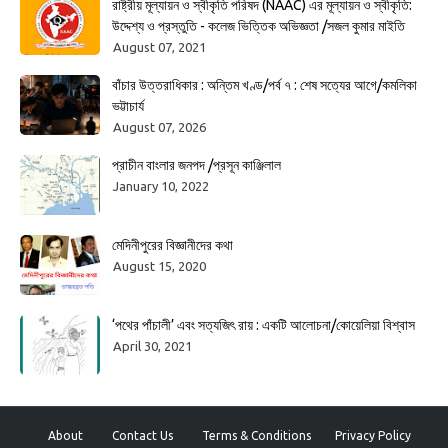
রাষ্ট্রীয় মূল্যায়ন ও স্বীকৃতি পরিষদ (NAAC) এর মূল্যায়ন ও স্বীকৃতি:
উদ্দেশ্য ও প্রস্তুতি - কলেজ ভিত্তিক অভিজ্ঞতা /সজল কুমার মাইতি
August 07, 2021
বাঁচার উত্তরাধিকার : অন্তিম খণ্ড/পর্ব ৭ : শেষ সত্যের আগে/কমলিকা
ভট্টাচার্য
August 07, 2026
প্রাচীন বাংলার জনপদ /প্রসূন কাঞ্জিলাল
January 10, 2022
মেদিনীপুরের বিজ্ঞানীদের কথা
August 15, 2020
‘পথের পাঁচালী’ এবং সত্যজিৎ রায় : একটি আলোচনা/কোয়েলিয়া বিশ্বাস
April 30, 2021
About
Contact Us
Terms & Conditions
Privacy Policy