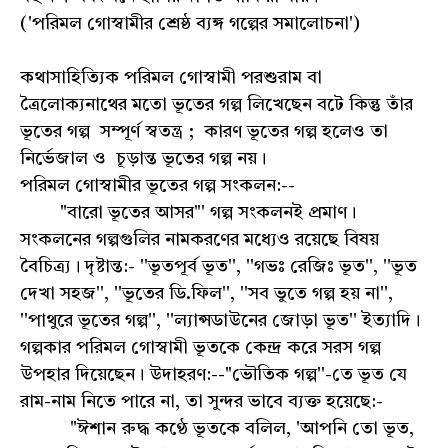
('পরিমল গোস্বামীর শ্রেষ্ঠ ব্যঙ্গ গল্পের সমালোচনা')
কথাসাহিত্যিক পরিমল গোস্বামী পরশুরাম বা
ত্রৈলোক্যনাথের মতো ভূতের গল্প লিখেছেন বটে কিন্তু তাঁর
ভূতের গল্প সম্পূর্ণ স্বতন্ত্র ; কারণ ভূতের গল্প হলেও তা
নির্ভেজাল ও চূড়ান্ত ভূতের গল্প নয়।
পরিমল গোস্বামীর ভূতের গল্প সংকলন:--
"বারো ভূতের আসর"' গল্প সংকলনই প্রমাণ।
সংকলনের গল্পগুলির নামকরণের মধ্যেও রয়েছে বিষয়
বৈচিত্র্য। দৃষ্টান্ত:- ''ভূতপূর্ব ভূত'', ''গভঃ রেজিঃ ভূত'', ''ভূত
দেখা সহজ'', ''ভূতের ডি.ফিল'', ''সব ভুতে গল্প হয় না'',
''পাথুরে ভূতের গল্প'', ''ল্যান্সডাউনের জোড়া ভূত'' ইত্যাদি।
গল্পকার পরিমল গোস্বামী ভূতকে কেন্দ্র করে সরস গল্প
উপহার দিয়েছেন। উদাহরণ:--"ভৌতিক গল্প''-তে ভূত যে
রাম-নাম নিতে পারে না, তা সুন্দর ভাবে ব্যক্ত হয়েছে:-
"ঈশান রুদ্ধ কণ্ঠে ভূতকে বলিল, 'আপনি তো ভূত,