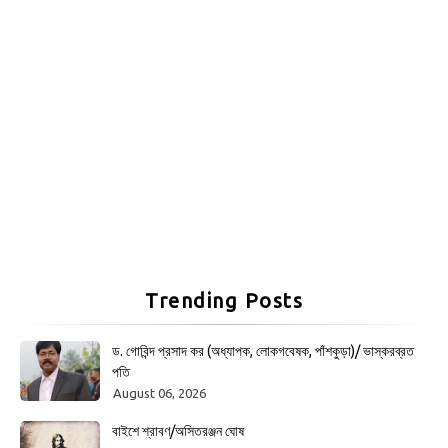
Trending Posts
ড. গোবিন্দ প্রসাদ কর (অধ্যাপক, লোকগবেষক, পাঁশকুড়া)/ ভাস্করব্রত
পতি
August 06, 2026
বাইশে শ্রাবণ/অসিতরঞ্জন ঘোষ