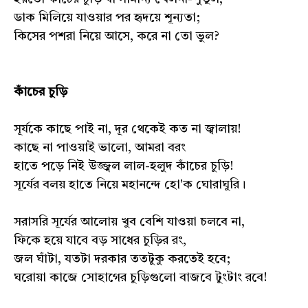
ডাক মিলিয়ে যাওয়ার পর হৃদয়ে শূন্যতা;
কিসের পশরা নিয়ে আসে, করে না তো ভুল?
কাঁচের চুড়ি
সূর্যকে কাছে পাই না, দূর থেকেই কত না জ্বালায়!
কাছে না পাওয়াই ভালো, আমরা বরং
হাতে পড়ে নিই উজ্জ্বল লাল-হলুদ কাঁচের চুড়ি!
সূর্যের বলয় হাতে নিয়ে মহানন্দে হো'ক ঘোরাঘুরি।
সরাসরি সূর্যের আলোয় খুব বেশি যাওয়া চলবে না,
ফিকে হয়ে যাবে বড় সাধের চুড়ির রং,
জল ঘাঁটা, যতটা দরকার ততটুকু করতেই হবে;
ঘরোয়া কাজে সোহাগের চুড়িগুলো বাজবে টুংটাং রবে!