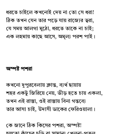
ধরতে চাইলে কখনোই দেয় না তো সে ধরা!
ঠিক তখন যেন তার পড়ে যায় রাজ্যের ত্বরা,
যে সময় আলগা মুঠো, ধরতে তাকে না চাই;
এক লহমায় কাছে আসে, অমূল্য পরশ পাই।
অস্পষ্ট পশরা
কখনো দুপুরবেলায় ক্লান্ত, ব্যর্থ ছায়ায়
শহর একটু জিরিয়ে নেয়, ভীড় হতে চায় একলা,
তখন এই রাস্তা, ওই রাস্তায় বিনা গন্তব্যে
তার আসা চাই, উদাসী ডাকের ফেরিওয়ালা।
কে জানে ঠিক কিসের পশরা, অস্পষ্ট!
হয়তো কাঁচের চুড়ি বা সামান্য খেলনা-পুতুল,