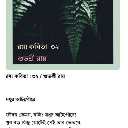
রম্য কবিতা : ৩২ / শুভশ্রী রায়
মধুর আটপৌরে
জীবন কেমন, বলি? মধুর আটপৌরে!
খুব বড় কিছু মোটেই নেই তার ভেতরে,