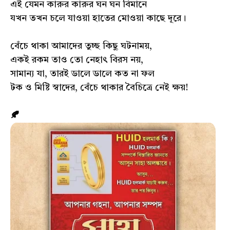
এই যেমন কারুর কারুর ঘন ঘন বিমানে
যখন তখন চলে যাওয়া হাতের মোওয়া কাছে দূরে।
বেঁচে থাকা আমাদের তুচ্ছ কিছু ঘটনাময়,
একই রকম তাও তো নেহাৎ বিরস নয়,
সামান্য যা, তারই ডালে ডালে কত না ফল
টক ও মিষ্টি স্বাদের, বেঁচে থাকার বৈচিত্রে নেই ক্ষয়!
🍂