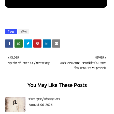
Tags
কবিতা
OLDER
NEWER
শব্দে গাঁথা মণি-মালা : ৫৫ / সালেহা খাতুন
এআই থেকে রেহাই - কল্পকাহিনীপর্ব ৬। মাথার
ভিতর চলেছে কল /বাসুদেব গুপ্ত
You May Like These Posts
বাইশে শ্রাবণ/অসিতরঞ্জন ঘোষ
August 06, 2026