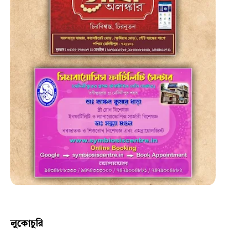
লুকোচুরি