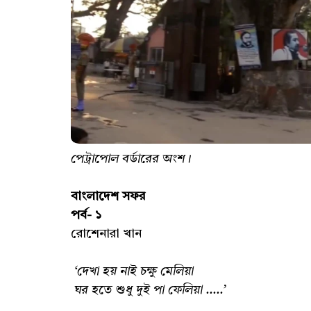
পেট্রাপোল বর্ডারের অংশ।
বাংলাদেশ সফর
পর্ব- ১
রোশেনারা খান
‘দেখা হয় নাই চক্ষু মেলিয়া
ঘর হতে শুধু দুই পা ফেলিয়া .....’