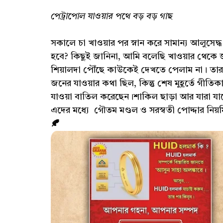
পেট্রাপোল যাওয়ার পথে বড় বড় গাছ
সকালে চা খাওয়ার পর স্নান করে সামান্য আলুস
হবে? কিছুই জানিনা, আমি বলেছি খাওয়ার থেকে 
শিয়ালদা পৌঁছে কাউকেই দেখতে পেলাম না। ত
জনের যাওয়ার কথা ছিল, কিন্তু শেষ মুহূর্তে গীতিক
যাওয়া বাতিল করেছেন।শাকিল ছাড়া আর যারা যা
এদের মধ্যে গৌতম মণ্ডল ও সরস্বতী পোদ্দা
🍂