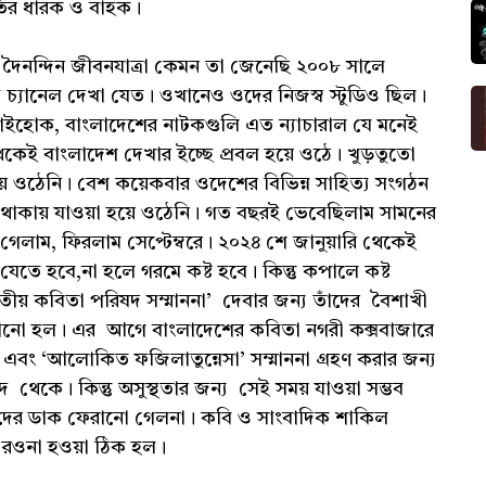
কৃতির ধারক ও বাহক।
র দৈনন্দিন জীবনযাত্রা কেমন তা জেনেছি ২০০৮ সালে
ি চ্যানেল দেখা যেত। ওখানেও ওদের নিজস্ব স্টুডিও ছিল।
 যাইহোক, বাংলাদেশের নাটকগুলি এত ন্যাচারাল যে মনেই
কেই বাংলাদেশ দেখার ইচ্ছে প্রবল হয়ে ওঠে। খুড়তুতো
হয়ে ওঠেনি। বেশ কয়েকবার ওদেশের বিভিন্ন সাহিত্য সংগঠন
্থ থাকায় যাওয়া হয়ে ওঠেনি। গত বছরই ভেবেছিলাম সামনের
েলাম, ফিরলাম সেপ্টেম্বরে। ২০২৪ শে জানুয়ারি থেকেই
তে হবে,না হলে গরমে কষ্ট হবে। কিন্তু কপালে কষ্ট
জাতীয় কবিতা পরিষদ সম্মাননা’ দেবার জন্য তাঁদের বৈশাখী
নানো হল। এর আগে বাংলাদেশের কবিতা নগরী কক্সবাজারে
য এবং ‘আলোকিত ফজিলাতুন্নেসা’ সম্মাননা গ্রহণ করার জন্য
ষদ থেকে। কিন্তু অসুস্থতার জন্য সেই সময় যাওয়া সম্ভব
াদের ডাক ফেরানো গেলনা। কবি ও সাংবাদিক শাকিল
 রওনা হওয়া ঠিক হল।