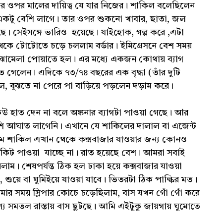
র ওপর মালের দায়িত্ব যে যার নিজের। শাকিল বলেছিলেন
ড় একটু বেশি লাগে। তার ওপর শুকনো খাবার, ছাতা, জল
ছে। সেইসঙ্গে ভারিও হয়েছে। যাইহোক, গল্প করে ,এটা
েকে টোটোতে চড়ে চললাম বর্ডার। ইমিগ্রেসনে বেশ সময়
ি ঝামেলা পোয়াতে হল। এর মধ্যে একজন কোথায় ব্যাগ
ে গেলেন। এদিকে ৭৩/৭৪ বছরের এক বৃদ্ধা (তাঁর দুটি
া ছিল, বুঝতে না পেরে পা বাড়িয়ে পড়লেন দড়াম করে।
 হাত দেন না বলে অঙ্কনার ব্যাগটা পাওয়া গেছে। আর
শি আঘাত লাগেনি। এখানে যে শাকিলের দালাল বা এজেন্ট
 শাকিল এখান থেকে কক্সবাজার যাওয়ার জন্য কোনও
কিট পাওয়া যাচ্ছে না। রাত হয়েছে বেশ। আমরা সবাই
রলাম। শেষপর্যন্ত ঠিক হল ঢাকা হয়ে কক্সবাজার যাওয়া
 শুয়ে বা ঘুমিইয়ে যাওয়া যাবে। ভিতরটা ঠিক পাল্কির মত।
মার সময় স্লিপার কোচে চড়েছিলাম, বাস যখন গোঁ গোঁ করে
য সমতল রাস্তায় বাস ছুটছে। আমি এইটুকু জায়গায় ঘুমোতে