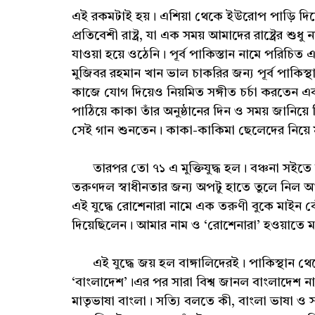
এই রকমটাই হয়। এশিয়া থেকে ইউরোপ পাড়ি দিয়ে
প্রতিবেশী রাষ্ট্র, যা এক সময় আমাদের রাষ্ট্রের শ
যাওয়া হয়ে ওঠেনি। পূর্ব পাকিস্তান নামে পরিচি
মুজিবর রহমান খান ভাল চাকরির জন্য পূর্ব পাক
কাজে যোগ দিয়েও নিয়মিত সঙ্গীত চর্চা করতেন এবং 
পাঠিয়ে কাকা তাঁর অনুষ্ঠানের দিন ও সময় জা
সেই গান শুনতেন। কাকা-কাকিমা ছেলেদের নিয়ে
তারপর তো ৭১ এ মুক্তিযুদ্ধ হল। বঞ্চনা সইতে সই
তরুণদল স্বাধীনতার জন্য অপটু হাতে তুলে নিল আগ্নে
এই যুদ্ধে রোশেনারা নামে এক তরুণী বুকে মাইন বে
দিয়েছিলেন। আমার নাম ও ‘রোশেনারা’ হওয়াতে মন
এই যুদ্ধে জয় হল বাঙ্গালিদেরই। পাকিস্থান থেকে প
‘বাংলাদেশ’।এর পর সারা বিশ্ব জানল বাংলাদেশ নামে
মাতৃভাষা বাংলা। সত্যি বলতে কী, বাংলা ভাষা ও সংস