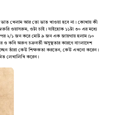
েদ্ধ ভাত খেলাম আর তো ভাত খাওয়া হবে না। কোথায় কী
জরুরি ওয়াসরুম, ওটা চাই। যাইহোক ১১টা ৩০ এর মধ্যে
ারপর ২/১ জন করে মোট ৯ জন এক জায়গায় হলাম।১০
ার ও কবি অরুণ চক্রবর্তী অসুস্থতার কারণে বাংলাদেশ
চ্ছেন তাঁরা কেউ শিক্ষকতা করতেন, কেউ এখনো করেন।
র নিয়মিত লেখালিখি করেন।