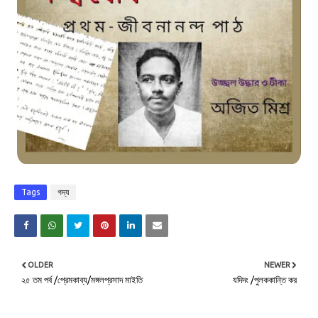
Tags
গদ্য
OLDER
NEWER
২৫ তম পর্ব /প্রেমকাব্য/মঙ্গলপ্রসাদ মাইতি
যদিদং /পুলককান্তি কর