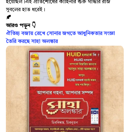
হয়েছিল।এই প্রতিশোধের কাহিনীর শুরু গান্ধার রাজ
সুবলের হাত ধরেই।
🍂
আরও পড়ুন 👇
ঐতিহ্য বজায় রেখে সোনার জগতে আধুনিকতার সংজ্ঞা
তৈরি করছে সাহা অলঙ্কার