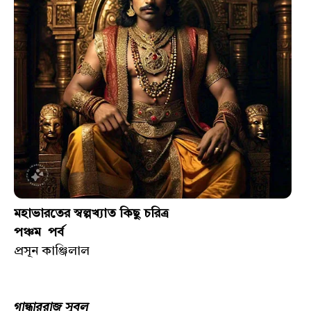
মহাভারতের স্বল্পখ্যাত কিছু চরিত্র
পঞ্চম পর্ব
প্রসূন কাঞ্জিলাল
গান্ধাররাজ সুবল