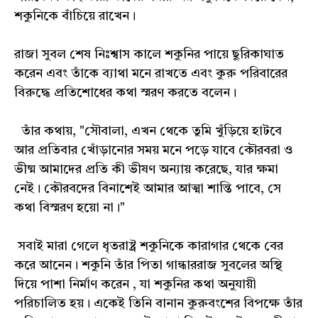
শকুনিকে বাঁচিয়ে রাখেন।
রাজা সুবল শেষ নিঃশ্বাস কালে শকুনির পায়ে ছুরিকাঘাত
করেন এবং তাঁকে ব্যাথা মনে রাখতে এবং কুরু পরিবারের
বিরুদ্ধে প্রতিশোধের কথা স্মরণ করতে বলেন।
তাঁর কথায়, "সৌবালা, এখন থেকে তুমি খুঁড়িয়ে হাটবে
আর প্রতিবার খোঁড়ানোর সময় মনে পড়ে যাবে কৌরবরা ও
ভীষ্ম আমাদের প্রতি কী ভীষণ অন্যায় করেছে, যার ক্ষমা
নেই। কৌরবদের বিনাশেই আমার আত্মা শান্তি পাবে, সে
কথা বিস্মরণ হয়ো না।"
সবাই মারা গেলে ধৃতরাষ্ট্র শকুনিকে কারাগার থেকে বের
করে আনেন। শকুনি তাঁর পিতা গান্ধাররাজ সুবলের অস্থি
দিয়ে পাশা নির্মাণ করেন , যা শকুনির কথা অনুযায়ী
পরিচালিত হয়। একেই তিনি বানান কুরুবংশের বিপক্ষে তাঁর