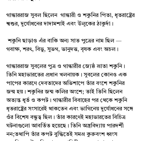
গান্ধাররাজ সুবল ছিলেন গান্ধারী ও শকুনির পিতা, ধৃতরাষ্ট্রের
শ্বশুর, দুর্যোধনের দাদামশাই এবং উলূকের ঠাকুর্দা।
শকুনি ছাড়াও এঁর বাকি অন্য সাত পুত্রের নাম ছিল —
গবাক্ষ, শরৎ, বিভু, সুভগ, ভানুদত্ত, বৃষক এবং অচল।
গান্ধাররাজ সুবলের পুত্র ও গান্ধারীর জ্যেষ্ঠ ভ্রাতা শকুনি।
তিনি মহাভারতের প্রধান খলনায়ক। সুবলের কোনও এক
পাপের কারণে দেবতাদের অভিশাপে তাঁর বংশে শকুনির
জন্ম হয়। শকুনির জন্ম কলির অংশে; তাই তিনি ছিলেন
অত্যন্ত ধূর্ত ও কপট। গান্ধারীর বিবাহের পর থেকে শকুনি
ধৃতরাষ্ট্রের সংসারেই থাকতেন এবং ভাগিনেয় দুর্যোধনের সঙ্গে
ওঁর বিশেষ বন্ধুত্ব ছিল। তাঁর কারণেই মহাভারতের বিচিত্র
ঘটনাগুলো আবর্তিত হয়েছে। তিনি অস্ত্রবিদ্যায় পারদর্শী
নন;তথাপি তাঁর কপট বুদ্ধিতেই সমগ্ৰ কুরুবংশ ধ্বংস