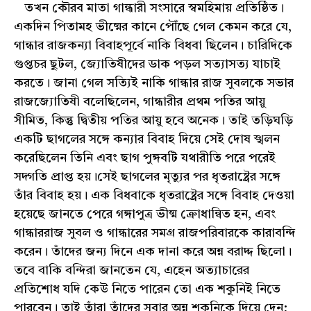
তখন কৌরব মাতা গান্ধারী সংসারে স্বমহিমায় প্রতিষ্ঠিত।
একদিন পিতামহ ভীষ্মের কানে পৌঁছে গেল কেমন করে যে,
গান্ধার রাজকন্যা বিবাহপূর্বে নাকি বিধবা ছিলেন। চারিদিকে
গুপ্তচর ছুটল, জ্যোতিষীদের ডাক পড়ল সত্যাসত্য যাচাই
করতে। জানা গেল সত্যিই নাকি গান্ধার রাজ সুবলকে সভার
রাজজ্যোতিষী বলেছিলেন, গান্ধারীর প্রথম পতির আয়ু
সীমিত, কিন্তু দ্বিতীয় পতির আয়ু হবে অনেক। তাই তড়িঘড়ি
একটি ছাগলের সঙ্গে কন্যার বিবাহ দিয়ে সেই দোষ স্খলন
করেছিলেন তিনি এবং ছাগ পুঙ্গবটি যথারীতি পরে পরেই
সদ্গতি প্রাপ্ত হয়।সেই ছাগলের মৃত্যুর পর ধৃতরাষ্ট্রের সঙ্গে
তাঁর বিবাহ হয়। এক বিধবাকে ধৃতরাষ্ট্রের সঙ্গে বিবাহ দেওয়া
হয়েছে জানতে পেরে গঙ্গাপুত্র ভীষ্ম ক্রোধান্বিত হন, এবং
গান্ধাররাজ সুবল ও গান্ধারের সমগ্র রাজপরিবারকে কারাবন্দি
করেন। তাঁদের জন্য দিনে এক দানা করে অন্ন বরাদ্দ ছিলো।
তবে বাকি বন্দিরা জানতেন যে, এহেন অত্যাচারের
প্রতিশোধ যদি কেউ নিতে পারেন তো এক শকুনিই নিতে
পারবেন। তাই তাঁরা তাঁদের সবার অন্ন শকুনিকে দিয়ে দেন;