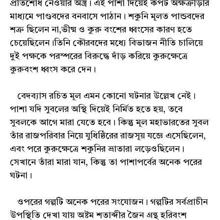
‌প্রতিশোধ নেওয়ার অস্ত্র। এই পাশা দিয়েই কপট অক্ষক্রীড়ার
মাধ্যমে পাণ্ডবদের বনবাসে পাঠান। শকুনি মূলত পান্ডবদের
শত্রু ছিলেন না,ভীষ্ম ও কুরু বংশের ধ্বংসের কারণ হতে
চেয়েছিলেন।তিনি কৌরবদের মধ্যে বিভাজন নীতি চালিয়ে
দুই পক্ষকে পরস্পরের বিরুদ্ধে দাঁড় করিয়ে কুরুক্ষেত্রে
কুরুবংশ ধ্বংস করে দেন।
বেদব্যাস রচিত মূল এমন কোনো ঘটনার উল্লেখ নেই।
পাশা যদি সুবলের অস্থি দিয়েই নির্মিত হতে হয়, তবে
সুবলকে আগে মারা যেতে হবে। কিন্তু মূল মহাভারতের সুবল
তাঁর রাজপরিবার নিয়ে যুধিষ্ঠিরের রাজসূয় যজ্ঞে এসেছিলেন,
এবং পরে কুরুক্ষেত্রে শকুনির ভ্রাতারা লড়েওছিলেন।
সেখানে তাঁরা মারা যান, কিন্তু তা পাশাপর্বের অনেক পরের
ঘটনা।
ওপরের গল্পটি অনেক পরের সংযোজন। গল্পটির সর্বপ্রাচীন
উপস্থিতি দেখা যায় অষ্টম শতাব্দীর জৈন গ্রন্থ হরিবংশ