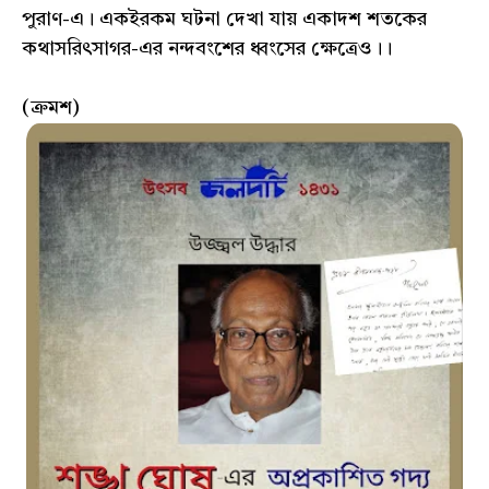
পুরাণ-এ। একইরকম ঘটনা দেখা যায় একাদশ শতকের
কথাসরিৎসাগর-এর নন্দবংশের ধ্বংসের ক্ষেত্রেও।।
(ক্রমশ)