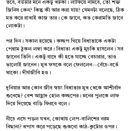
তবে, বউটার মনে একটু খটকা। লাফিয়ে নামবে, তো শক্ত
জিনিষ কেন? কিন্তু কী আর করা যায়? যেমনটা বলেছে, ঠিক
মত করে রাখাই কাজ তার। কে জানে, কত কেরামতি জানে
লোকটা।
পর দিন। সকাল হয়েছে। কচ্ছপ গিয়ে বিধাতাকে একটা
পেন্নাম ঠুকল লম্বা করে। বিধাতা একটু মুচকি হাসলেন। সব
জানেন তিনি। একটু বাদে কী হতে যাচ্ছে বেচারার, তাও
ভালোই জানেন। মুখ ফসকে বলে ফেললেন—বেঁচে-বর্তে
থাকো। দীর্ঘজীবি হও।
দুনিয়ার আর কোন জীব স্বয়ং বিধাতার মুখ থেকে আশীর্বাদ
শুনেছে? বেশ আহ্লাদ হোল কচ্ছপের। মনের পুলকে লাফ
দিয়ে দিয়েছে বাড়ি ফিরবে বলে।
নীচে এসে পড়ল যখন, কোথায় লেপ-বালিশের নরম
বিছানা? ধপাস করে পড়েছে শুকনো কাঠ-কুটোর ওপর।