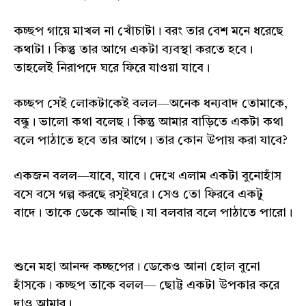
কচ্ছপ গায়ে মাখল না খোঁচাটা। বরং তার বেশ মনে ধরেছে
কথাটা। কিন্তু তার আগে একটা ব্যবস্থা করতে হবে।
তাহলেই নিরাপদে ঘরে ফিরে যাওয়া যাবে।
কচ্ছপ সেই লোকটাকেই বলল—অনেক ধন্যবাদ তোমাকে,
বন্ধু। ভালো কথা বলেছ। কিন্তু আমার বাড়িতে একটা কথা
বলে পাঠাতে হবে তার আগে। তার কোন উপায় করা যাবে?
একজন বলল—যাবে, যাবে। দেখে এলাম একটা বুনোহাঁস
বসে বসে গল্প করছে রসুইঘরে। সেও তো ফিরবে একটু
বাদে। তাকে ডেকে আনছি। যা বলবার বলে পাঠাতে পারো।
শুনে মহা আনন্দ কচ্ছপের। ডেকেও আনা হোল বুনো
হাঁসকে। কচ্ছপ তাকে বলল— ছোট্ট একটা উপকার করে
দাও আমার।