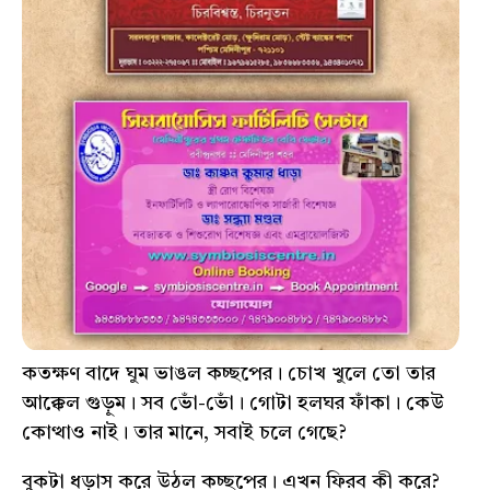
কতক্ষণ বাদে ঘুম ভাঙল কচ্ছপের। চোখ খুলে তো তার
আক্কেল গুড়ুম। সব ভোঁ-ভোঁ। গোটা হলঘর ফাঁকা। কেউ
কোত্থাও নাই। তার মানে, সবাই চলে গেছে?
বুকটা ধড়াস করে উঠল কচ্ছপের। এখন ফিরব কী করে?