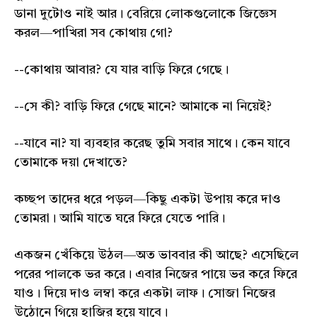
ডানা দুটোও নাই আর। বেরিয়ে লোকগুলোকে জিজ্ঞেস
করল—পাখিরা সব কোথায় গো?
--কোথায় আবার? যে যার বাড়ি ফিরে গেছে।
--সে কী? বাড়ি ফিরে গেছে মানে? আমাকে না নিয়েই?
--যাবে না? যা ব্যবহার করেছ তুমি সবার সাথে। কেন যাবে
তোমাকে দয়া দেখাতে?
কচ্ছপ তাদের ধরে পড়ল—কিছু একটা উপায় করে দাও
তোমরা। আমি যাতে ঘরে ফিরে যেতে পারি।
একজন খেঁকিয়ে উঠল—অত ভাববার কী আছে? এসেছিলে
পরের পালকে ভর করে। এবার নিজের পায়ে ভর করে ফিরে
যাও। দিয়ে দাও লম্বা করে একটা লাফ। সোজা নিজের
উঠোনে গিয়ে হাজির হয়ে যাবে।