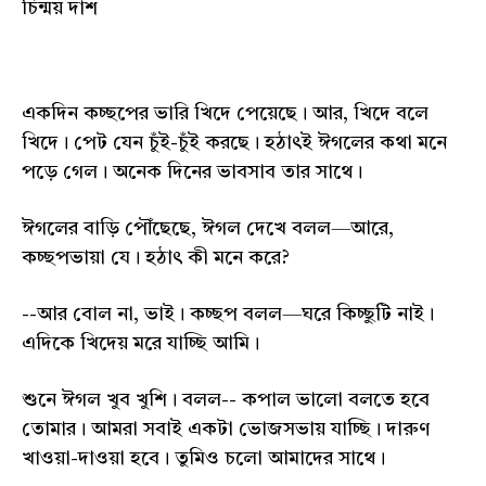
চিন্ময় দাশ
একদিন কচ্ছপের ভারি খিদে পেয়েছে। আর, খিদে বলে
খিদে। পেট যেন চুঁই-চুঁই করছে। হঠাৎই ঈগলের কথা মনে
পড়ে গেল। অনেক দিনের ভাবসাব তার সাথে।
ঈগলের বাড়ি পৌঁছেছে, ঈগল দেখে বলল—আরে,
কচ্ছপভায়া যে। হঠাৎ কী মনে করে?
--আর বোল না, ভাই। কচ্ছপ বলল—ঘরে কিচ্ছুটি নাই।
এদিকে খিদেয় মরে যাচ্ছি আমি।
শুনে ঈগল খুব খুশি। বলল-- কপাল ভালো বলতে হবে
তোমার। আমরা সবাই একটা ভোজসভায় যাচ্ছি। দারুণ
খাওয়া-দাওয়া হবে। তুমিও চলো আমাদের সাথে।