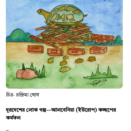
চিত্র- চন্দ্রিমা ঘোষ
দূরদেশের লোক গল্প—আলবেনিয়া (ইউরোপ)
কচ্ছপের
কর্মফল