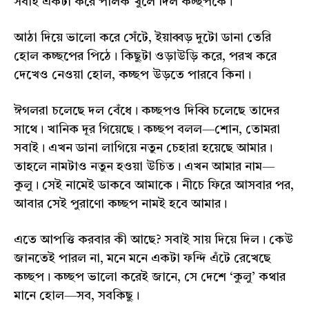
সবাই একটা করে পালক খুলে দিল কচ্ছপকে।
আঠা দিয়ে ভালো করে সেঁটে, ইয়াব্বড় দুটো ডানা তেরি
হোল কচ্ছপের পিঠে। কিছুটা ওড়াউড়ি করে, পরখ করে
দেখেও নেওয়া হোল, কচ্ছপ উড়তে পারবে কিনা।
ঈগলরা চলেছে দল বেঁধে। কচ্ছপও দিব্বি চলেছে তাদের
সাথে। খানিক দূর গিয়েছে। কচ্ছপ বলল—শোন, তোমরা
সবাই। এখন ডানা লাগিয়ে নতুন চেহারা হয়েছে আমার।
তাহলে নামটাও নতুন হওয়া উচিত। এখন আমার নাম—
কুলু। সেই নামেই ডাকবে আমাকে। নীচে ফিরে আসবার পর,
আবার সেই পুরাণো কচ্ছপ নামই হবে আমার।
এতে আপত্তি করবার কী আছে? সবাই সায় দিয়ে দিল। কেউ
জানতেই পারল না, মনে মনে একটা ফন্দি এঁটে রেখেছে
কচ্ছপ। কচ্ছপ ভালো করেই জানে, সে দেশে ‘কুলু’ কথার
মানে হোল—সব, সবকিছু।