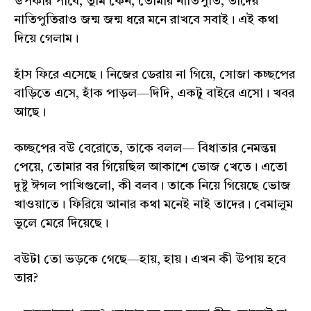
উপকার পাবে, তুমি কেন, তোমার নাতিপুতি, তাদের
নাতিপুতিরাও জন্ম জন্ম ধরে মনে রাখবে সবাই। এই কথা
দিয়ে গেলাম।
হাঁস ফিরে এসেছে। নিজের ডেরায় না গিয়ে, সোজা কচ্ছপের
বাড়িতে এসে, হাঁক পাড়ল—দিদি, একটু বাইরে এসো। খবর
আছে।
কচ্ছপের বউ বেরোতে, তাকে বলল— বিধাতার নেমন্তন্ন
পেয়ে, তোমার বর গিয়েছিল আকাশে ভোজ খেতে। এতো
দুষ্টু ঈগল পাখিগুলো, কী বলব। তাকে নিয়ে গিয়েছে ভোজ
খাওয়াতে। ফিরিয়ে আনার কথা মনেই নাই তাদের। বেমালুম
ভুলে মেরে দিয়েছে।
বউটা তো ভড়কে গেছে—হায়, হায়। এখন কী উপায় হবে
তার?