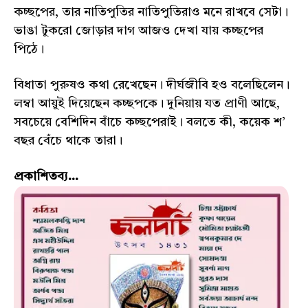
কচ্ছপের, তার নাতিপুতির নাতিপুতিরাও মনে রাখবে সেটা।
ভাঙা টুকরো জোড়ার দাগ আজও দেখা যায় কচ্ছপের
পিঠে।
বিধাতা পুরুষও কথা রেখেছেন। দীর্ঘজীবি হও বলেছিলেন।
লম্বা আয়ুই দিয়েছেন কচ্ছপকে। দুনিয়ায় যত প্রাণী আছে,
সবচেয়ে বেশিদিন বাঁচে কচ্ছপেরাই। বলতে কী, কয়েক শ’
বছর বেঁচে থাকে তারা।
প্রকাশিতব্য...