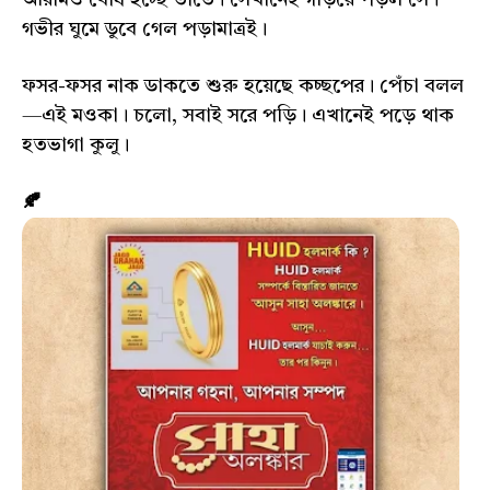
আরামও বোধ হচ্ছে তাতে। সেখানেই গড়িয়ে পড়ল সে।
গভীর ঘুমে ডুবে গেল পড়ামাত্রই।
ফসর-ফসর নাক ডাকতে শুরু হয়েছে কচ্ছপের। পেঁচা বলল
—এই মওকা। চলো, সবাই সরে পড়ি। এখানেই পড়ে থাক
হতভাগা কুলু।
🍂