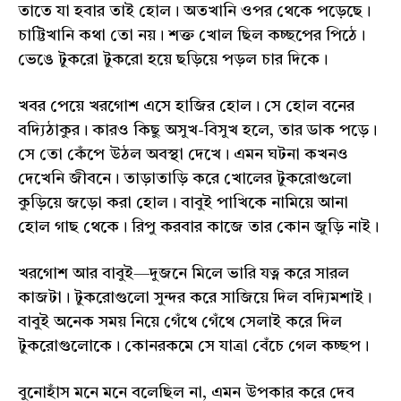
তাতে যা হবার তাই হোল। অতখানি ওপর থেকে পড়েছে।
চাট্টিখানি কথা তো নয়। শক্ত খোল ছিল কচ্ছপের পিঠে।
ভেঙে টুকরো টুকরো হয়ে ছড়িয়ে পড়ল চার দিকে।
খবর পেয়ে খরগোশ এসে হাজির হোল। সে হোল বনের
বদ্যিঠাকুর। কারও কিছু অসুখ-বিসুখ হলে, তার ডাক পড়ে।
সে তো কেঁপে উঠল অবস্থা দেখে। এমন ঘটনা কখনও
দেখেনি জীবনে। তাড়াতাড়ি করে খোলের টুকরোগুলো
কুড়িয়ে জড়ো করা হোল। বাবুই পাখিকে নামিয়ে আনা
হোল গাছ থেকে। রিপু করবার কাজে তার কোন জুড়ি নাই।
খরগোশ আর বাবুই—দুজনে মিলে ভারি যত্ন করে সারল
কাজটা। টুকরোগুলো সুন্দর করে সাজিয়ে দিল বদ্যিমশাই।
বাবুই অনেক সময় নিয়ে গেঁথে গেঁথে সেলাই করে দিল
টুকরোগুলোকে। কোনরকমে সে যাত্রা বেঁচে গেল কচ্ছপ।
বুনোহাঁস মনে মনে বলেছিল না, এমন উপকার করে দেব