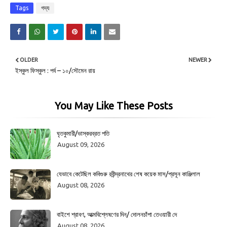
Tags
গদ্য
OLDER
NEWER
ইস্কুল ফিস্কুল : পর্ব – ১০/সৌমেন রায়
You May Like These Posts
ঘৃতকুমারী/ভাস্করব্রত পতি
August 09, 2026
যেভাবে কেটেছিল কবিগুরু রবীন্দ্রনাথের শেষ কয়েক মাস/প্রসূন কাঞ্জিলাল
August 08, 2026
বাইশে শ্রাবণ, আত্মবিশ্লেষণের দিন/ দোলনচাঁপা তেওয়ারী দে
August 08, 2026