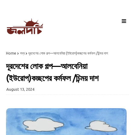
Home
গদ্য
দূরদেশের লোক গল্প—আলবেনিয়া (ইউরোপ)কচ্ছপের কর্মফল /চিন্ময় দাশ
দূরদেশের লোক গল্প—আলবেনিয়া
(ইউরোপ)কচ্ছপের কর্মফল /চিন্ময় দাশ
August 13, 2024