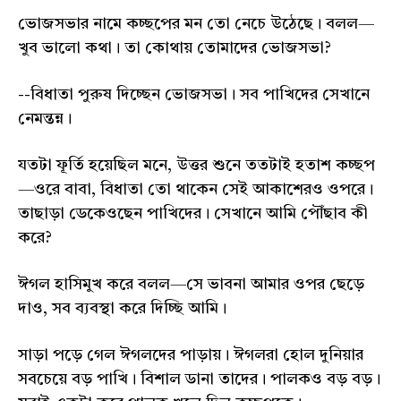
ভোজসভার নামে কচ্ছপের মন তো নেচে উঠেছে। বলল—
খুব ভালো কথা। তা কোথায় তোমাদের ভোজসভা?
--বিধাতা পুরুষ দিচ্ছেন ভোজসভা। সব পাখিদের সেখানে
নেমন্তন্ন।
যতটা ফূর্তি হয়েছিল মনে, উত্তর শুনে ততটাই হতাশ কচ্ছপ
—ওরে বাবা, বিধাতা তো থাকেন সেই আকাশেরও ওপরে।
তাছাড়া ডেকেওছেন পাখিদের। সেখানে আমি পৌঁছাব কী
করে?
ঈগল হাসিমুখ করে বলল—সে ভাবনা আমার ওপর ছেড়ে
দাও, সব ব্যবস্থা করে দিচ্ছি আমি।
সাড়া পড়ে গেল ঈগলদের পাড়ায়। ঈগলরা হোল দুনিয়ার
সবচেয়ে বড় পাখি। বিশাল ডানা তাদের। পালকও বড় বড়।