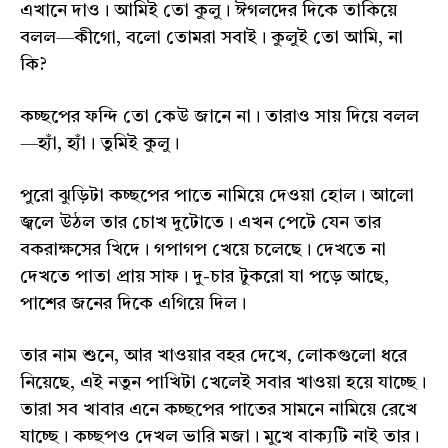
এখানে দাও। আমিই তো কুলু। ঈগলদের দিকে তাকিয়ে
বলল—কীগো, বলো তোমরা সবাই। কুলুই তো আমি, না
কি?
কচ্ছপের ফন্দি তো কেউ জানে না। তারাও সায় দিয়ে বলল
—হ্যাঁ, হ্যাঁ। তুমিই কুলু।
পুরো ঝুড়িটা কচ্ছপের পাতে নামিয়ে দেওয়া হোল। আলো
জ্বলে উঠল তার চোখ দুটোতে। এখন পেটে যেন তার
বকরাক্ষসের খিদে। গপাগপ খেয়ে চলেছে। দেখতে না
দেখতে পাতা প্রায় সাফ। দু-চার টুকরো যা পড়ে আছে,
পাশের জনের দিকে এগিয়ে দিল।
তার নাম শুনে, আর খাওয়ার বহর দেখে, লোকগুলো ধরে
নিয়েছে, এই নতুন পাখিটা খেলেই সবার খাওয়া হয়ে যাচ্ছে।
তারা সব খাবার এনে কচ্ছপের পাতের সামনে নামিয়ে রেখে
যাচ্ছে। কচ্ছপও দেখল ভারি মজা। মুখে বাক্যটি নাই তার।