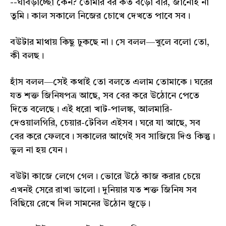
--ঘাবড়াচ্ছো কেন? তোমার বর কত বড়ো বীর, জানোই না
তুমি। কাল সকালে নিজের চোখে দেখতে পাবে সব।
বউটার মাথায় কিছু ঢুকছে না। সে বলল—খুলে বলো তো,
কী বলছ।
হাঁস বলল—সেই কথাই তো বলতে এলাম তোমাকে। ঘরের
যত শক্ত জিনিষপত্র আছে, সব বের করে উঠোনে পেতে
দিতে বলেছে। এই ধরো খাট-পালঙ্ক, আলমারি-
দেওয়ালগিরি, চেয়ার-টেবিল এইসব। ঘরে যা আছে, সব
বের করে ফেলবে। সকালের আগেই সব সাজিয়ে দিও কিন্তু।
ভুল না হয় যেন।
বউটা কাজে লেগে গেল। ভোরে উঠে কাজ করার চেয়ে
এখনই সেরে রাখা ভালো। দুনিয়ার যত শক্ত জিনিষ সব
বিছিয়ে রেখে দিল সামনের উঠোন জুড়ে।