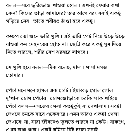
বলল—সবে ভুরিভোজ খাওয়া হোল। এখনই ফেরার কথা
কেন? কিসের তাড়া আমাদের? তার আগে বরং সবাই একটু
গড়িয়ে নেব। তাতে শরীরও ঠাণ্ডা হবে একটু।
কচ্ছপ তো শুনে ভারি খুশি। এই ভারি পেট নিয়ে উড়ে উড়ে
যাওয়া কম মেহনতের হোত না। ছোট্ট করে একটু ঘুম দিয়ে
নিতে পারলে, শরীর বেশ ঝরঝরে লাগবে।
সে খুশি হয়ে বলল—ঠিক বলেছ, দাদা। খাসা মগজ
তোমার।
পেঁচা মনে মনে হাসল এক চোট। ইয়াব্বড় গোল গোল
দু’খানা চোখ পেঁচার। চোখজোড়াকে চরকি পাক খাইয়ে
পেঁচা বলল—মগজের খেলা কতটুকুই বা দেখালাম। সবটা
দেখলে চমকে যাবে একেবারে। এমন আরও একটা খেলা
দেখাবো না, সারা জীবনেও ভুলতে পারবে না কেউ। যাকগে,
এখন কথা থাক। একটু ঘুমিয়ে নিই চলো সবাই।