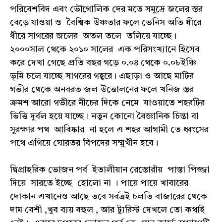
পরিবেশবিদ এবং ভৌগোলিক দের মতে সমুদ্রে জলের স্তর
বেড়ে যাওয়া ও বৈশ্বিক উষ্ণতার ফলে ভেনিস অতি ধীরে
ধীরে সাগরের জলের অতল তলে তলিয়ে যাচ্ছে।
২০০০সাল থেকে ২০১০ সালের এক পরিসংখ্যানে হিসেব
করে দেখা গেছে প্রতি বছর গড়ে ০.০৪ থেকে ০.০৮ইঞ্চি
ভূমি চলে যাচ্ছে সাগরের গহ্বরে। এছাড়া ও আছে মাটির
গভীর থেকে অনবরত জল উত্তোলনের ফলে খনিজ স্তর
ক্রমশ আরো গভীরে নীচের দিকে নেমে যাওয়াতে শহরটির
ভিত্তি দুর্বল হয়ে যাচ্ছে। নতুন কোনো বৈজ্ঞানিক চিন্তা বা
সুরক্ষার পথ আবিষ্কার না হলে এ শহর আগামী তে ধ্বংসের
পথে এগিয়ে ঘোরতর বিপদের সম্মুখীন হবে।
দ্বিপ্রাহরিক ভোজন পর্ব ইতালীয়ান রেস্তোরাঁয় পাস্তা পিজ্জা
দিয়ে সারতে ইচ্ছে হোলো না । পায়ে পায়ে খাবারের
দোকান এখানেও আছে তবে সর্বত্রই চলতি বাজারের থেকে
দাম বেশী ,খুব ব্যয় বহুল , আর ট্যুরিস্ট দেখলে তো কথাই