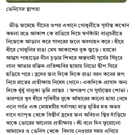
ভেনিসের স্থাপত্য
ভীড় জমেছে বীচের ওপর এখানে গোধূলীতে সূর্যাস্ত কখোন
কমলা রঙে আকাশ কে রাঙিয়ে দিয়ে স্বর্ণকাঁটা বালুচরীতে
নিজেকে আড়াল করে সাগরের জলে অবগাহন করে। ধীরে
ধীরে গোধূলির রাঙা মেঘ আকাশের বুক জুড়ে। হয়তো
আল্পস পাহাড়ের নীল চূড়ার শিখরে অস্তগামী সূর্যের সিঁদুরে
লাল আভার রক্তিম প্রতিচ্ছবির ছায়ায় লিডো দ্বীপ ঘিরে
ছড়িয়ে পরে। হ্রদের জল দিকে দিকে রাঙা বরণ কনের রূপ
নিয়ে রাতের প্রতীক্ষায় নিমেষ গোনে। একদিকে প্রাসাদ অন্য
দিকে ধুঁধুঁ বালুকা ভূমি প্রান্তর । অপরূপ সে সুর্যাস্তের শোভা।
তারপরে খুব ধীরে পৃথিবীর বুকে আঁধারের কালো ছায়া নেমে
এলে সর্বত্র এক মোহময়ীর সর্বংসহা মাতৃ মূর্তির মত অভয়
দানে ব্যাপৃত থেকে বিস্তীর্ন হ্রদের জল অবিচল স্থির দাঁড়িয়ে
থাকে ভোরের আলোর প্রতীক্ষায়। শ্রী বলে দিন ফুরোলো
আমাদের ও ভেনিস থেকে বিদায় নেওয়ার সময় এগিয়ে