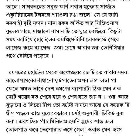
তালে। সাগরতলের সবুজ ফার্ন প্রবাল মুক্তোয় সজ্জিত
এক্যুরিয়ামের টলমলে শ্যাওলা রঙা জলে। সে যে ভারী
মনগ্রাহী দৃষ্টি নন্দন। নানা রকম অর্কিড আর সিজিওনাল
ফুলের গাছে সাজানো বাগান টি তে ঘুরে বেড়িয়ে কিছুটা
সময় কাটিয়ে হোটেলের কমপ্লিমেন্টারি ব্রেকফাস্ট সেরে
লাগেজ রুমে ব্যাগেজ জমা রেখে আবার ওরা ভেনিসিয়ার
পথে বেরিয়ে পড়েছে ।
মেসত্রের হোটেল থেকে এঞ্চেত্তরের জেটি তে যাবার সময়
কালোপাথরের বাঁধানো ফুটপাতের ওপর লম্বা লম্বা পা
ফেলে ঋষভ ভাবে দেশ ভ্রমণের ব্যাপারটা ঠিক যেন এক
ছোট গল্পের মত শেষে হয়ে ও শেষ হতে চায় না। ওরা আজ
বুড়ানো ও লিডো দ্বীপ তো বটেই সামনে আরো যে কয়েক টি
দ্বীপ পড়বে তাও ঘুরে বেড়াবে। সেই অনুযায়ী টিকিট বুক
করা। এবং ঠিক পাঁচ মিনিট ও হয়নি হ্রদের শান্ত জল
তোলপাড় করে ভেপোরাত্ত এসে গেল। ওরাও যেন হংস