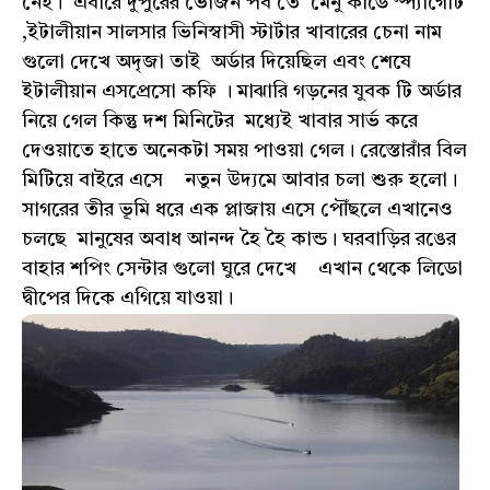
নেই। এবারে দুপুরের ভোজন পর্ব তে মেনু কার্ডে স্প্যাগেটি
,ইটালীয়ান সালসার ভিনিস্বাসী স্টার্টার খাবারের চেনা নাম
গুলো দেখে অদৃজা তাই অর্ডার দিয়েছিল এবং শেষে
ইটালীয়ান এসপ্রেসো কফি । মাঝারি গড়নের যুবক টি অর্ডার
নিয়ে গেল কিন্তু দশ মিনিটের মধ্যেই খাবার সার্ভ করে
দেওয়াতে হাতে অনেকটা সময় পাওয়া গেল। রেস্তোরাঁর বিল
মিটিয়ে বাইরে এসে নতুন উদ্যমে আবার চলা শুরু হলো।
সাগরের তীর ভূমি ধরে এক প্লাজায় এসে পৌঁছলে এখানেও
চলছে মানুষের অবাধ আনন্দ হৈ হৈ কান্ড। ঘরবাড়ির রঙের
বাহার শপিং সেন্টার গুলো ঘুরে দেখে এখান থেকে লিডো
দ্বীপের দিকে এগিয়ে যাওয়া।