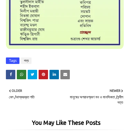
Tags
গদ্য
OLDER
NEWER
বেল /ভাস্করব্রত পতি
মানুষের অপরাধপ্রবণ মন ও মানসিকতা /সন্দীপ
দত্ত
You May Like These Posts