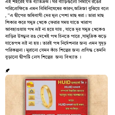
এই শহরেই যত ব্যতিক্রম। ঘর বাড়িগুলো নির্মাণে রঙের
পরিপ্রেক্ষিতে এমন বিধিনিষেধের কারণ,অদ্রিজা বুঝিয়ে বলে
, ''এ দ্বীপের অধিবাসী দের মূল পেশা মাছ ধরা। তারা মাছ
শিকার করে সমুদ্র থেকে ফেরার সময় যাতে খারাপ
আবহাওয়ায় পথ ভ্রষ্ট না হয়ে যায় , যাতে দূর সমুদ্র থেকেও
বাড়ির উজ্জ্বল রঙ দেখেই পথ চিনতে পারে ,সামুদ্রিক ঝড়ে
যাতেপথ ভ্রষ্ট না হয়। তারই পথ নির্দেশনার জন্য এমন সুদৃঢ়
পরিকল্পনা। মুরানো যেমন কাঁচ শিল্পের জন্য প্রসিদ্ধ তেমনি
বুড়ানো দ্বীপটি লেস শিল্পের জন্য বিখ্যাত ।
🍂