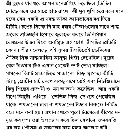
শ্রী হ্রদের ধার ধরে আপন মনেএগিয়ে চলেছিল ,তিতির
দৌড়ে এসে ওর হাতে হাত রাখে। শ্রী খুব খুশি হয়ে বলে মনে
হচ্ছে যেন একটি প্রাণবন্ত আঁকা ক্যানভাসের মধ্যদিয়ে
হাঁটছি। রঙের সিম্ফোনি মাছ ধরার নৌকাগুলোর সাথে শান্ত
জলের প্রতিচ্ছবি হিসাবে জ্বলজ্বল করবে ভিনিসিয়ান
লেগুনের উত্তর দিকে অবস্থিত এই ছোট্ট দ্বীপটির প্রতিটি
কোণ। শ্রীর মনেপড়ে এই সুন্দর দ্বীপটিতেই ভেনিসের
ঐতিহাসিক সান্তামারিয়া আসুন্তা গির্জা দেখেছিল। দূরের
বেল টাওয়ার টিও এখান থেকেই স্পষ্ট দেখা যাচ্ছিল।
সামনের বিরাট প্লাজাটিতে সাজানো কিছু স্থাপত্য কীর্তি
স্ট্যাচু ,প্রাচীন চার্চ দেখে একটু এগোতেই এবং মিউজিয়ামে
কিছু শিল্পের প্রদর্শনী ও মন আকর্ষণ করেছিল। আর একটি
দ্বীপে কিছুটা এগিয়ে 'ডেভিল ব্রিজ' দেখতে পেয়েছিল
যাকে শয়তানের দ্বারা বা শয়তানের ইচ্ছার বিরুদ্ধে নির্মিত
বলে মনে করা হয়। এখান থেকে পুরো টরসেলো দ্বীপের মন
মুগ্ধ কর দৃশ্য ওরা উপভোগ করে ছিল যেখানে জনবসতি
খুব কম। শীতমাখা সকালের নরম হলুদ আলোয় ছুটি