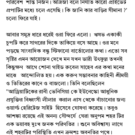
পরিবেশ শান্ত নির্জন। অদ্রিজা বলে নির্ঘাত কারো প্রাইভেট
প্রপার্টির মধ্যে চলে এসেছি। কি জানি কার বাড়ির সীমানা ?'
চলো ফিরে যাই।
আবার সমুদ্র ধারে ধরেই ওরা ফিরে এলো। ঋষভ একাকী
চুপটি করে সাগরের দিকে তাকিয়ে বসে আছে। ওর মনে
পড়ছে সাংবাদিক বন্ধু স্টিফানো বার্তোলোর কথা। এতো সব
সৃষ্টির এমন আয়োজন দেখে মন যখন ভারী উৎফুল্ল তখনই
কিছুক্ষণ আগে শোনা গাইড রুবেল সাহেব এর কথা মনের
মাঝে আন্দোলিত হয়। এক করুণ সম্ভাবনার কাহিনী শ্রীময়ী
ও তিতিরের কানে ও বাজলো। তিনি বলেছিলেন
''আড্রিয়াটিকের রানী ভেনিসিয়া কে ইউনেস্কো আধুনিক
প্রযুক্তির বিধ্বংসী লীলার করাল গ্রাস থেকে বাঁচানোর জন্য
ওয়ার্ল্ড হেরিটেজ সাইট হিসেবে ঘোষণা করেছে। তবুও
আশঙ্কা রয়েছে এই অনন্য সৌন্দর্যে ঘেরা অনুপম শহর টির
এক ভয়াবহ দুঃখ জনক পরিণতির । শুনে অবিশ্বাস্য লাগে
এই শহরটির পরিস্থিতি এখন ক্রমশঃ অবনতির পথে।