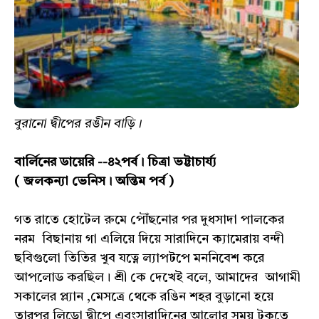
বুরানো দ্বীপের রঙীন বাড়ি।
বার্লিনের ডায়েরি --৪২পর্ব। চিত্রা ভট্টাচার্য্য
( জলকন্যা ভেনিস। অন্তিম পর্ব )
গত রাতে হোটেল রুমে পৌঁছনোর পর দুধসাদা পালকের
নরম বিছানায় গা এলিয়ে দিয়ে সারাদিনে ক্যামেরায় বন্দী
ছবিগুলো তিতির খুব যত্নে ল্যাপটপে মননিবেশ করে
আপলোড করছিল। শ্রী কে দেখেই বলে, আমাদের আগামী
সকালের প্ল্যান ,মেসত্রে থেকে রঙিন শহর বুড়ানো হয়ে
তারপর লিডো দ্বীপে এবংসারাদিনের আলোর সময় টুকুতে