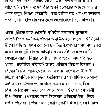
দিকে। ক্যাসিনো পার্লার গুলোতেও বেশ রমরমা ভীড়।
পাশেই নিঃশব্দ সমুদ্রের তীর শুধুই ঢেউয়ের আছড়ে পড়ার
শব্দে অবুঝ শিশুর দৌরাত্মি। তার হাসির মত খলখল ছলছল
শব্দ। নোনা হাওয়ার পথ ভুলে এলোমেলো বয়ে যাওয়া।
ঋষভ ,শ্রীকে বলে শুনেছি পৃথিবীর সবচেয়ে পুরোনো
আন্তর্জাতিক চলচ্চিত্র উৎসব অনুষ্ঠিত হয়ে থাকে এই লিডো
দ্বীপে। যদি ও এখন কোনো চলচিত্র উৎসবের সময় নয় তবুও
মনের মধ্যে দুর্নিবার আকাঙ্খা কেমন সেই সৌধ ভবন টি
যেখানে সারা দুনিয়ার শ্রেষ্ঠ চলচ্চিত্ৰ গুলো প্রদর্শিত হয়ে
থাকে। চলচ্চিত্র পরিবেশিত হয় প্রতিযোগিতার বিচারে ।
বিশ্বের বিভিন্ন প্রান্ত থেকে স্বনাম ধন্য বিশেষ জ্ঞানী গুণী
শিল্পীগন পরিচালক বৃন্দরা ফটোগ্রাফার সাংবাদিক বহু মানুষ
এই উৎসব উপলক্ষ্যে এখানে সমবেত হন । সেই বিশ্ব
বিখ্যাত সিনেমা উৎসবের আয়োজক এই ছোট্ট সোনালী
দ্বীপ লিডো ।এখানেই চলে সিনেমার প্রতিযোগিতা নিয়ে
গভীর উত্তেজনা উন্মাদনা। কোটি কোটি টাকা ব্যয়ে নির্মিত