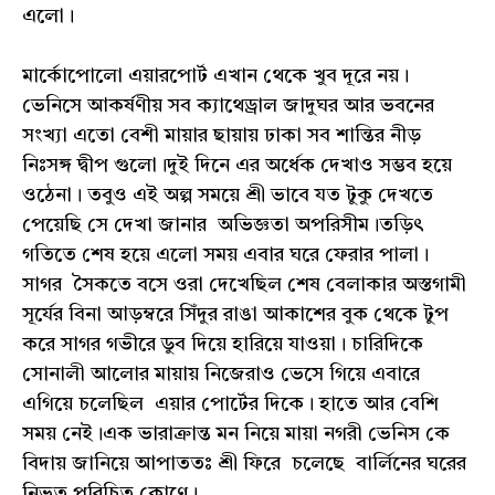
এলো।
মার্কোপোলো এয়ারপোর্ট এখান থেকে খুব দূরে নয়।
ভেনিসে আকর্ষণীয় সব ক্যাথেড্রাল জাদুঘর আর ভবনের
সংখ্যা এতো বেশী মায়ার ছায়ায় ঢাকা সব শান্তির নীড়
নিঃসঙ্গ দ্বীপ গুলো।দুই দিনে এর অর্ধেক দেখাও সম্ভব হয়ে
ওঠেনা। তবুও এই অল্প সময়ে শ্রী ভাবে যত টুকু দেখতে
পেয়েছি সে দেখা জানার অভিজ্ঞতা অপরিসীম।তড়িৎ
গতিতে শেষ হয়ে এলো সময় এবার ঘরে ফেরার পালা।
সাগর সৈকতে বসে ওরা দেখেছিল শেষ বেলাকার অস্তগামী
সূর্যের বিনা আড়ম্বরে সিঁদুর রাঙা আকাশের বুক থেকে টুপ
করে সাগর গভীরে ডুব দিয়ে হারিয়ে যাওয়া। চারিদিকে
সোনালী আলোর মায়ায় নিজেরাও ভেসে গিয়ে এবারে
এগিয়ে চলেছিল এয়ার পোর্টের দিকে। হাতে আর বেশি
সময় নেই।এক ভারাক্রান্ত মন নিয়ে মায়া নগরী ভেনিস কে
বিদায় জানিয়ে আপাততঃ শ্রী ফিরে চলেছে বার্লিনের ঘরের
নিভৃত পরিচিত কোণে।