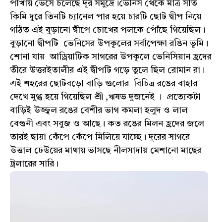
পাখায় ভেসে চলেছে দূর সমুদ্রে।ভেনিস থেকে মাত্র সাত
কিমি দূরে তিনটি চ্যানেল পার হয়ে চারটি ছোট দ্বীপ নিয়ে
গঠিত এই বুড়ানো দ্বীপে চোখের পলকে পৌঁছে গিয়েছিল।
বুড়ানো দ্বীপটি ভেনিসের উপকূলের সর্বাপেক্ষা রঙিন ভূমি।
শোনা যায় আড্রিয়াটিক সাগরের উপকূলে ভেনিসিয়ান হ্রদের
তীরে উত্তরইতালীর এই দ্বীপটি গড়ে তুলে ছিল রোমান রা।
এই শহরের ছোটবড়ো বাড়ি গুলোর বিচিত্র রঙের বাহার
দেখে মুগ্ধ হয়ে গিয়েছিল শ্রী ,ঋষভ দুজনেই । প্রত্যেকটা
বাড়িই উজ্জ্বল রঙের বেশীর ভাগ কমলা হলুদ ও লাল
বেগুনী এবং সবুজ ও আছে। কত রঙের মিলন হ্রদের জলে
তারই ছায়া কেঁপে কেঁপে মিলিয়ে যাচ্ছে। দূরের সাগরে
উত্তাল ঢেউয়ের মাথায় ভাসছে নীলসাদায় মেশানো মাছের
ট্রলারের সারি।