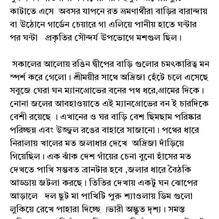
কাটাতে এসে অবসর যাপনে রত ভ্রমণার্থীরা বাড়ির বারান্দায়
বা উঠোনে গার্ডেন চেয়ারে গা এলিয়ে পানীয় হাতে ঘন্টার
পর ঘন্টা প্রকৃতির সৌন্দর্য উপভোগে মশগুল ছিল।
সকালের আলোয় রঙিন দ্বীপের বাড়ি গুলোর চমৎকারিত্ব মন
স্পর্শ করে গেলো। শ্রীময়ীর সাথে অদ্রিজা হেঁটে চলে এসেছে
সবুজে ঘেরা ঘন ম্যানগ্রোভের বনের পথ ধরে,গ্রামের দিকে।
নোনা জলের আবহাওয়াতে এই ম্যানগ্রোভের বন ই চারদিকে
বেশী রয়েছে । এখানের ও ঘর বাড়ি বেশ ছিমছাম পরিষ্কার
পরিচ্ছন্ন এবং উজ্জ্বল রঙের বাহারে সাজানো। পথের ধারে
নিরালায় খালের মত জলাধার দেখে অদ্রিজা দাঁড়িয়ে
গিয়েছিল। এক ঝাঁক দেশ গাঁয়ের চেনা বুনো হাঁসের মত
দেখতে পাখি সম্ভবত ব্রানটার হবে ,জলার ধারে বৈঠকি
আড্ডায় জটলা করছে। তিতির দেখায় একটু ঘন ঝোপের
আড়ালে দল ছুট মা পাখিটি পুরু শ্যাওলায় ডিম গুলো
লুকিয়ে রেখে পাহারা দিচ্ছে ।ভারী অদ্ভুত দৃশ্য। সমস্ত