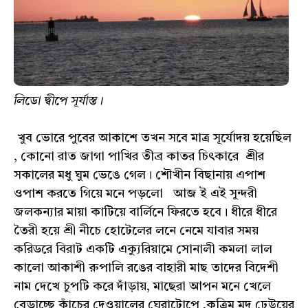
লিডো দ্বীপে সূর্যাস্ত।
খুব ভোরে পুবের আকাশে তখন সবে মাত্র সূর্যোদয় হয়েছিল
, কোনো রাত জাগা পাখির তীব্র কাতর চিৎকারে শ্রীর
সকালের মধু ঘুম ভেঙে গেল। শৌখীন বিছানায় এপাশ
ওপাশ করতে গিয়ে মনে পড়লো আজ ই এই সুন্দরী
জলকন্যার মায়া কাটিয়ে বার্লিনে ফিরতে হবে। ধীরে ধীরে
তৈরী হয়ে শ্রী নীচে হোটেলের লনে নেমে যাবার সময়
করিডরে বিরাট একটি এক্যুরিয়ামে সোনালী কমলা লাল
কালো আকাশী রুপালি রঙের বাহারী মাছ তাদের বিদেশী
নাম দেখে চুপটি করে দাঁড়ায়, মাছেরা আপন মনে খেলে
বেড়াচ্ছে কাঁচের দেওয়ালের ঘেরাটোপে ,কৃত্রিম মৃদু ঢেউয়ের