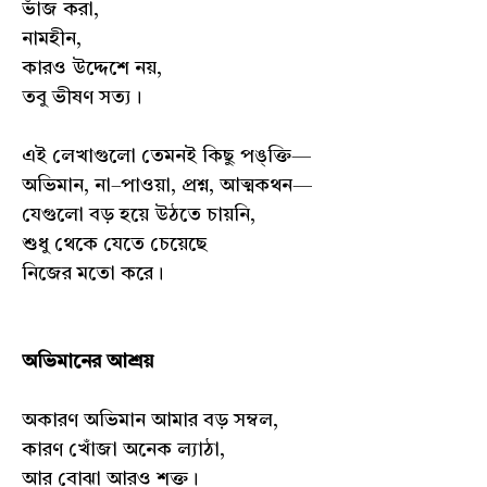
ভাঁজ করা,
নামহীন,
কারও উদ্দেশে নয়,
তবু ভীষণ সত্য।
এই লেখাগুলো তেমনই কিছু পঙ্‌ক্তি—
অভিমান, না–পাওয়া, প্রশ্ন, আত্মকথন—
যেগুলো বড় হয়ে উঠতে চায়নি,
শুধু থেকে যেতে চেয়েছে
নিজের মতো করে।
অভিমানের আশ্রয়
অকারণ অভিমান আমার বড় সম্বল,
কারণ খোঁজা অনেক ল্যাঠা,
আর বোঝা আরও শক্ত।