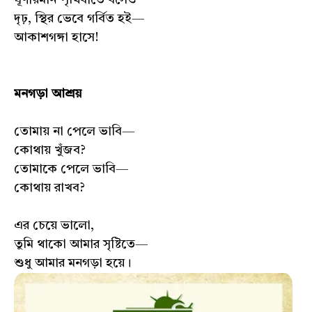
দৃঢ়, স্থির ভেবে গর্বিত হই—
আকাশগঙ্গা হাসে!
মনগড়া আশ্রয়
তোমায় না পেলে ভাবি—
কোথায় খুঁজব?
তোমাকে পেলে ভাবি—
কোথায় রাখব?
এর চেয়ে ভালো,
তুমি থাকো আমার সৃষ্টিতে—
শুধু আমার মনগড়া হয়ে।