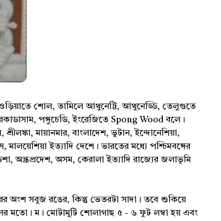
ওড়িয়াতে শোল, তামিলে আথুনেট্টি, আথুনেড্ডি, তেলুগুতে
ামে নিরকাডাসাম, পঙ্গুচেডি, ইংরেজিতে Spong Wood বলে।
রীলঙ্কা, মায়ানমার, বাংলাদেশ, ভুটান, ইন্দোনেশিয়া,
ওস, মালয়েশিয়া ইত্যাদি দেশে। ভারতের মধ্যে পশ্চিমবঙ্গের
িশা, অন্ধ্রপ্রদেশ, অসম, কেরালা ইত্যাদি রাজ্যের জলাভূমি
র অংশ সবুজ রঙের, কিন্তু ভেতরটা সাদা। তবে শুকিয়ে
লের মতো। ম। মোটামুটি শোলাগাছ ৫ - ৬ ফুট লম্বা হয় এবং