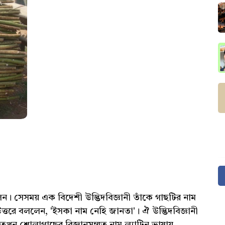
সেসময় এক বিদেশী উদ্ভিদবিজ্ঞানী তাঁকে গাছটির নাম
ত্তরে বললেন, 'ইসকা নাম নেহি জানতা'। ঐ উদ্ভিদবিজ্ঞানী
 শোলাগাছের বিজ্ঞানসম্মত নাম ল্যাটিন ভাষায়