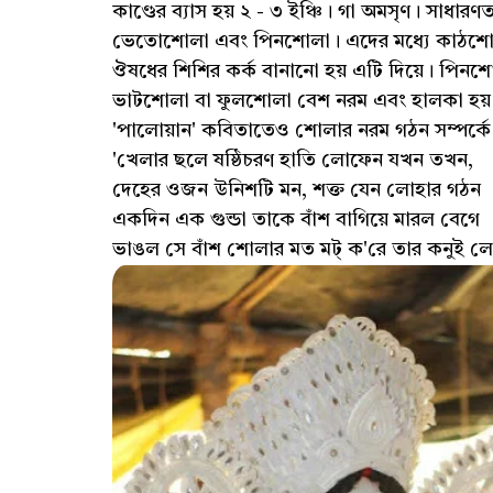
কাণ্ডের ব্যাস হয় ২ - ৩ ইঞ্চি। গা অমসৃণ। সাধা
ভেতোশোলা এবং পিনশোলা। এদের মধ্যে কাঠশোলা ব
ঔষধের শিশির কর্ক বানানো হয় এটি দিয়ে। প
ভাটশোলা বা ফুলশোলা বেশ নরম এবং হালকা হয়। 
'পালোয়ান' কবিতাতেও শোলার নরম গঠন সম্পর্কে
'খেলার ছলে ষষ্ঠিচরণ হাতি লোফেন যখন তখন,
দেহের ওজন উনিশটি মন, শক্ত যেন লোহার গঠন
একদিন এক গুন্ডা তাকে বাঁশ বাগিয়ে মারল বেগে
ভাঙল সে বাঁশ শোলার মত মট্ ক'রে তার কনুই লে