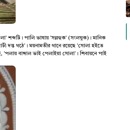
লা' শব্দটি। পালি ভাষায় 'সল্লহুক' (সংলঘুক)। মানিক
দুপাটী দন্ত গঠে'। ময়নামতীর গানে রয়েছে 'সোলা হইতে
, 'পলায় বাঙ্গাল ভাই পেলাইয়া সোলা'। শিবায়নে পাই