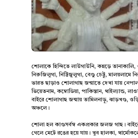
শোলাকে হিন্দিতে লাউগাউনি, কন্নড়ে তানাকালি, 
নিরুজিলুগা, নিট্টিজুলুগা, বেণ্ডু চেট্টু, মালয়ল
ভারত ছাড়াও শোলাগাছ জন্মাতে দেখা যায় নেপাল, শ্
ভিয়েতনাম, কম্বোডিয়া, পাকিস্তান, থাইল্যান্ড, লা
বাইরে শোলাগাছ জন্মায় তামিলনাড়ু, ঝাড়খণ্ড, ওড়
অঞ্চলে।
শোলা হল কাণ্ডসর্বস্ব একপ্রকার জলজ গাছ। বাইরে
গেলে মেটে রঙের হয়ে যায়। খুব হালকা, থার্মোক