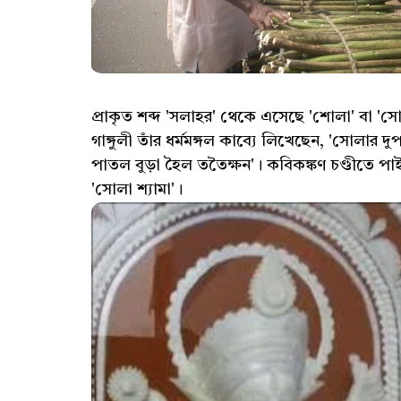
প্রাকৃত শব্দ 'সলাহর' থেকে এসেছে 'শোলা' বা 'সো
গাঙ্গুলী তাঁর ধর্মমঙ্গল কাব্যে লিখেছেন, 'সোলার 
পাতল বুড়া হৈল ততৈক্ষন'। কবিকঙ্কণ চণ্ডীতে পাই
'সোলা শ্যামা'।