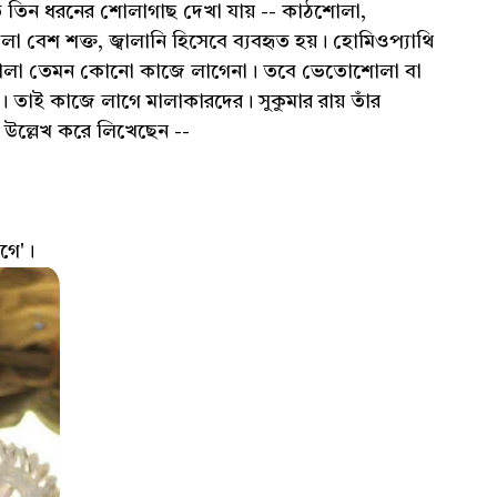
রণত তিন ধরনের শোলাগাছ দেখা যায় -- কাঠশোলা,
েশ শক্ত, জ্বালানি হিসেবে ব্যবহৃত হয়। হোমিওপ্যাথি
িনশোলা তেমন কোনো কাজে লাগেনা। তবে ভেতোশোলা বা
তাই কাজে লাগে মালাকারদের। সুকুমার রায় তাঁর
 উল্লেখ করে লিখেছেন --
গে'।