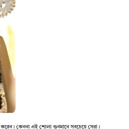
হ করেন। কেননা এই শোলা গুনমানে সবচেয়ে সেরা।