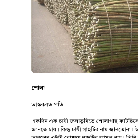
শোলা
ভাস্করব্রত পতি
একদিন এক চাষী জলাভূমিতে শোলাগাছ কাটছিলেন। 
জানতে চায়। কিন্তু চাষী গাছটির নাম জানতোনা। উ
ভাবলেন এটাই বোধহয় গাছটির আসল নাম। তিনি তখন