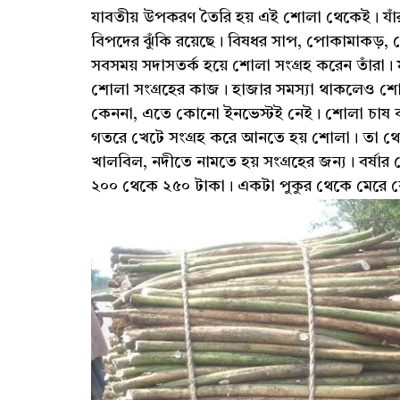
যাবতীয় উপকরণ তৈরি হয় এই শোলা থেকেই। যাঁরা
বিপদের ঝুঁকি রয়েছে। বিষধর সাপ, পোকামাকড়
সবসময় সদাসতর্ক হয়ে শোলা সংগ্রহ করেন তাঁরা। ম
শোলা সংগ্রহের কাজ। হাজার সমস্যা থাকলেও শোলা
কেননা, এতে কোনো ইনভেস্টই নেই। শোলা চাষ করত
গতরে খেটে সংগ্রহ করে আনতে হয় শোলা। তা থেকে
খালবিল, নদীতে নামতে হয় সংগ্রহের জন্য। বর্ষা
২০০ থেকে ২৫০ টাকা। একটা পুকুর থেকে মেরে কে