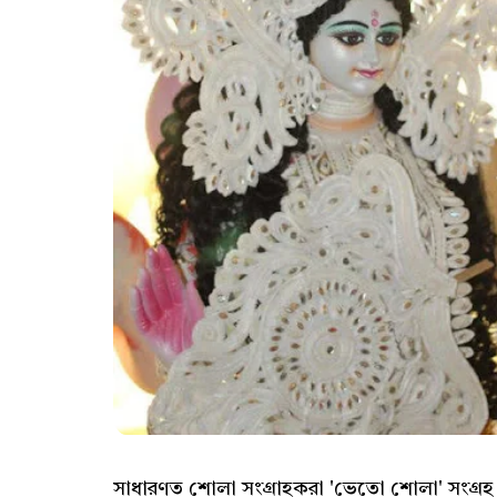
সাধারণত শোলা সংগ্রাহকরা 'ভেতো শোলা' সংগ্র