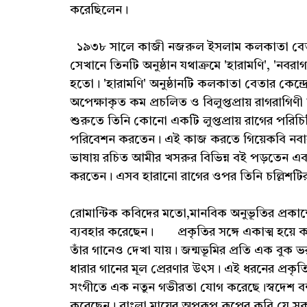
করেছিলেন।
১৯৩৮ সালে কাজী নজরুল ইসলাম কলকাতা বেতার কেন
সেখানে তিনটি অনুষ্ঠান যথাক্রমে 'হারামণি', 'নবরা
হতো। 'হারামণি' অনুষ্ঠানটি কলকাতা বেতার কেন্দ্
অপেক্ষাকৃত কম প্রচলিত ও বিলুপ্তপ্রায় রাগরাগিণী
শুরুতে তিনি কোনো একটি লুপ্তপ্রায় রাগের পরিচি
পরিবেশন করতেন। এই কাজ করতে গিয়েকবি নবাব আ
ভাষায় রচিত আমীর খসরুর বিভিন্ন বই পড়তেন এবং
করতেন। এসব হারানো রাগের ওপর তিনি চল্লিশটি
রোমান্টিক কবিদের মতো,মানবিক অনুভূতির প্রকাশে
ব্যবহার করেছেন। প্রকৃতির সঙ্গে একাত্ম হয়ে 
তাঁর গানেও দেখা যায়। জন্মভূমির প্রতি এক বুক ভ
ধারার গানের মূল প্রেরণার উৎস। এই ধরনের প্রকৃ
সংগীতে এক নতুন গভীরতা যোগ করেছে।স্বদেশ বন্দ
করেছেন। বাংলা মায়ের অপরূপ রূপের কবি যে সক