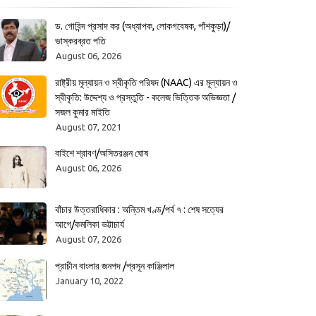
ড. গোবিন্দ প্রসাদ কর (অধ্যাপক, লোকগবেষক, পাঁশকুড়া)/
ভাস্করব্রত পতি
August 06, 2026
রাষ্ট্রীয় মূল্যায়ন ও স্বীকৃতি পরিষদ (NAAC) এর মূল্যায়ন ও
স্বীকৃতি: উদ্দেশ্য ও প্রস্তুতি - কলেজ ভিত্তিক অভিজ্ঞতা /
সজল কুমার মাইতি
August 07, 2021
বাইশে শ্রাবণ/অসিতরঞ্জন ঘোষ
August 06, 2026
বাঁচার উত্তরাধিকার : অন্তিম খণ্ড/পর্ব ৭ : শেষ সত্যের
আগে/কমলিকা ভট্টাচার্য
August 07, 2026
প্রাচীন বাংলার জনপদ /প্রসূন কাঞ্জিলাল
January 10, 2022