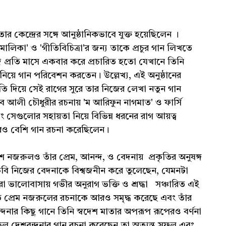
্দ্রের সঙ্গে আনুষ্ঠানিকভাবে যুক্ত হয়েছিলেন ।
গমালিকা' ও 'গীতিবিচিত্রা'র জন্য তাকে প্রচুর গান লিখতে
রে প্রতি মাসে একবার করে প্রচারিত হতো যেখানে তিনি
 নিয়ে গান পরিবেশন করতেন। উল্লেখ্য, এই অনুষ্ঠানের
তি দিয়ে সেই রাগের সুরে তার নিজের লেখা নতুন গান
লী চৌধুরীর রচনায় 'ম আরিফুন নাগমাত' ও ফার্সি
 সেগুলোর সহায়তা নিয়ে বিভিন্ন ধরনের রাগ আয়ত্ব
রও বেশি গান রচনা করেছিলেন।
 নজরুলও তাঁর প্রেম, আনন্দ, ও বেদনায় প্রকৃতির অনুষঙ্গ
কবি নিজের বেদনাকে বিশ্বজনীন করে তুলেছেন, যেমনটা
রা ভালোবাসায় গভীর অনুরাগ ভক্তি ও শ্রদ্ধা সঞ্চারিত এই
তি প্রেম নজরুলের রচনাকে আরও সমৃদ্ধ করেছে এবং তাঁর
নার কিছু গানে তিনি স্বদেশ মাতার অপরূপ রূপেরও বর্ণনা
ল দেশবন্দনার গান রচনা করেছেন তা অত্যন্ত সফল এবং