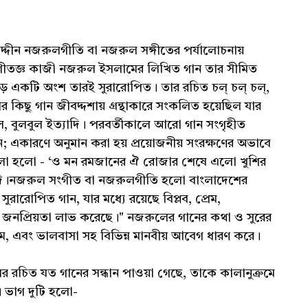
দ্দীন নজরুলগীতি বা নজরুল সঙ্গীতের পর্যালোচনায়
ংগীতজ্ঞ কাজী নজরুল ইসলামের লিখিত গান তার সীমিত
 একটি অংশ তারই সুরারোপিত। তার রচিত চল্‌ চল্‌ চল্‌,
কিছু গান জীবদ্দশায় গ্রন্থাকারে সংকলিত হয়েছিল যার
দল, বুলবুল ইত্যাদি। পরবর্তীকালে আরো গান সংগৃহীত
ন; একারণে অনুমান করা হয় প্রয়োজনীয় সংরক্ষণের অভাবে
গুলো হলো - ‘ও মন রমজানের ঐ রোজার শেষে এলো খুশির
 ইত্যাদি।নজরুল সংগীত বা নজরুলগীতি হলো বাংলাদেশের
ারোপিত গান, যার মধ্যে রয়েছে বিপ্লব, প্রেম,
পক জনপ্রিয়তা লাভ করেছে।" নজরুলের গানের কথা ও সুরের
 প্রেম, এবং ভালবাসা সহ বিভিন্ন মানবীয় আবেগ ধারণ করে।
 রচিত যত গানের সন্ধান পাওয়া গেছে, তাকে কালানুক্রমে
 ভাগ দুটি হলো-