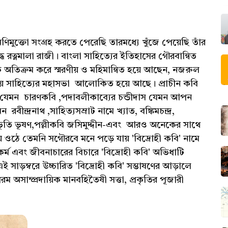
ুক্তো সংগ্রহ করতে পেরেছি তারমধ্যে খুঁজে পেয়েছি তাঁর
দ্ধ রত্নমালা রাজী। বাংলা সাহিত্যের ইতিহাসের গৌরবান্বিত
কে অতিক্রম করে স্মরণীয় ও মহিমান্বিত হয়ে আছেন, নজরুল
রভায় সাহিত্যের মহাসভা আলোকিত হয়ে আছে। প্রাচীন কবি
দরাম যেমন চারণকবি ,পদাবলীকাব্যের চন্ডীদাস যেমন আপন
ন্দ্রনাথ ,সাহিত্যসম্রাট নামে খ্যাত, বঙ্কিমচন্দ্র,
ক বিভূতি ভূষণ,পল্লীকবি জসিমুদ্দীন-এবং আরও অনেকের সাথে
 ওঠে তেমনি সগৌরবে মনে পড়ে যায় 'বিদ্রোহী কবি' নামে
্ম এবং জীবনাচারের বিচারে 'বিদ্রোহী কবি' অভিধাটি
 সাড়ম্বরে উচ্চারিত 'বিদ্রোহী কবি' সম্ভাষণের আড়ালে
ম অসাম্প্রদায়িক মানবহিতৈষী সত্তা, প্রকৃতির পূজারী