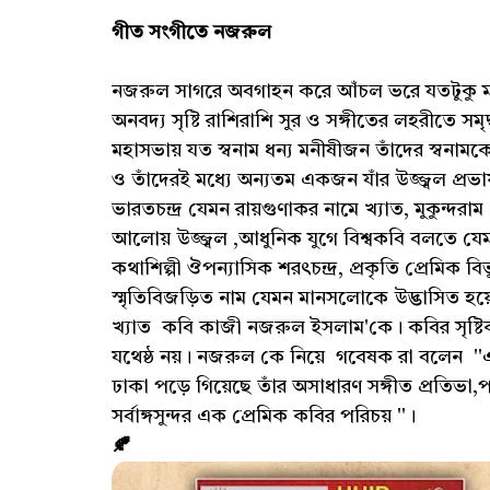
গীত সংগীতে নজরুল
নজরুল সাগরে অবগাহন করে আঁচল ভরে যতটুকু মণিম
অনবদ্য সৃষ্টি রাশিরাশি সুর ও সঙ্গীতের লহরীতে সমৃ
মহাসভায় যত স্বনাম ধন্য মনীষীজন তাঁদের স্বনাম
ও তাঁদেরই মধ্যে অন্যতম একজন যাঁর উজ্জ্বল প্
ভারতচন্দ্র যেমন রায়গুণাকর নামে খ্যাত, মুকুন্
আলোয় উজ্জ্বল ,আধুনিক যুগে বিশ্বকবি বলতে যেমন রবী
কথাশিল্পী ঔপন্যাসিক শরৎচন্দ্র, প্রকৃতি প্রেমি
স্মৃতিবিজড়িত নাম যেমন মানসলোকে উদ্ভাসিত হয়ে
খ্যাত কবি কাজী নজরুল ইসলাম'কে। কবির সৃষ্টিকর
যথেষ্ঠ নয়। নজরুল কে নিয়ে গবেষক রা বলেন ''এ‌ই
ঢাকা পড়ে গিয়েছে তাঁর অসাধারণ সঙ্গীত প্রতিভা,পর
সর্বাঙ্গসুন্দর এক প্রেমিক কবির পরিচয় ''।
🍂