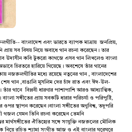
গীতি-- বাংলাদেশ এবং ভারতে ব্যাপক মাত্রায় জনপ্রিয়,
নি প্রায় সব বিষয় নিয়ে অবাধে গান রচনা করেছেন। তার
্বভাব উদাসীন কবি টুকরো কাগজে এসব গান লিখলেও বাংলা
র অভাবে চিরতরে হারিয়ে গিয়েছে। অবশেষে তাঁর গানের
ায় নজরুলগীতির মধ্যে রয়েছে নতুনের গান , বাংলাদেশের
 শেষ গান ,বাঙালি মুসলিম দের চাঁদ রাত এবং ঈদ-উল-
াঁর গানে বিপ্লবী ধারণার পাশাপাশি আরও আধ্যাত্মিক,
ে। বাংলা সঙ্গীতের প্রায় সবকটি ধারার পরিচর্যা ও পরিপুষ্টি,
তির ওপর স্থাপন করেছেন।বাংলা সঙ্গীতের অণুবিশ্ব, তদুপরি
সলামী গজল যেমন তিনি রচনা করেছেন তেমনি
র মার্গসঙ্গীতের ঐতিহ্যের সঙ্গে সংযুক্তি নজরুলের মৌলিক
া কে নিয়ে রচিত শ্যামা সংগীত আজ ও এই বাংলার ঘরেঘরে