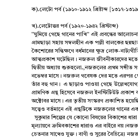
ক).লেটো পর্ব (১৯১০-১৯১২ খ্রিষ্টাব্দ [১৩১৭-১৩১৯ ব
খ).লেটোত্তর পর্ব (১৯২০-১৯৪২ খ্রিস্টাব্দ)
''ঘুমিয়ে গেছে গানের পাখি'' এই প্রবন্ধের আলো
গ্রামছাড়া সহায় সম্বলহীন এক পল্লী বালকের ছন্ন
কৈশোরের সন্ধিক্ষণে বর্ধমানের ক্ষুদ্র লোক-নাট্যগী
আত্মপ্রকাশ ঘটেছিল। নজরুল জীবনীকারদের মতে সে 'স
দ্বিতীয় অধ্যায় শুরুহলো.,নজরুলের প্রথম সঙ্গীত স
নভেম্বর মাসে। নজরুল গবেষক দের মতে এরপর থেকে ব
তাঁর বহু গান। এ ছাড়াও পাওয়া গেছে উল্লেখযোগ্
প্রামণিক গ্রন্থ হিসেবে নজরুল ইনস্টিটিউট প্রকাশ ক
অক্টোবর মাসে। এর তৃতীয় সংস্করণ প্রকাশিত হয়েছিল ২
সত্ত্বেও বর্তমানে এই গ্রন্থটিকে নজরু
সুকুমার শিল্পের যে কোনো বিষয়ের বিকাশের ধারা 
মূল্যায়নে ক্রমিবকাশের ধারাও এর বাইরে নয়।নজরুলে
চেতনার সাথেও যুক্ত। বাণী ও সুরের বৈচিত্র্যে নজ