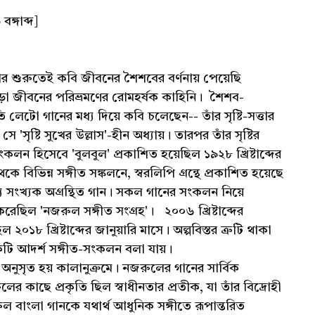
ঙ্গাব্দ]
চনার শুরুতেই কবি জীবনের শৈশবের বর্ণনায় পেয়েছি
ছাড়া জীবনের পরিভ্রমণের রোমহর্ষক কাহিনি। শৈশব-
তি লেটো গানের মধ্য দিয়ে কবি চলেছেন-- তাঁর সৃষ্টি-সত্তার
ৃষ্টি সুখের উল্লাস'-হীন অধ্যায়। তারপর তাঁর সৃষ্টির
ংকলন হিসেবে 'বুলবুল' প্রকাশিত হয়েছিল ১৯২৮ খ্রিষ্টাব্দের
িভিন্ন সঙ্গীত সঙ্কলনে, স্বরলিপি গ্রন্থে প্রকাশিত হয়েছে
য সংখ্যক অগ্রন্থিত গান। সকল গানের সংকলন নিয়ে
রেছিল 'নজরুল সঙ্গীত সংগ্রহ‌'। ২০০৬ খ্রিষ্টাব্দের
০১৮ খ্রিষ্টাব্দের জানুয়ারি মাসে। অল্পবিস্তর ত্রুটি থাকা
লের গানের একটি আদর্শ সঙ্গীত-সংকলন বলা যায়।
অনুসৃত হয় কালানুক্রমে। নজরুলের গানের সার্বিক
র কাছে প্রকৃতি ছিল স্বাধীনতার প্রতীক, যা তাঁর বিদ্রোহী
রুল বাংলা গানকে যথার্থ আধুনিক সঙ্গীতে রূপান্তরিত