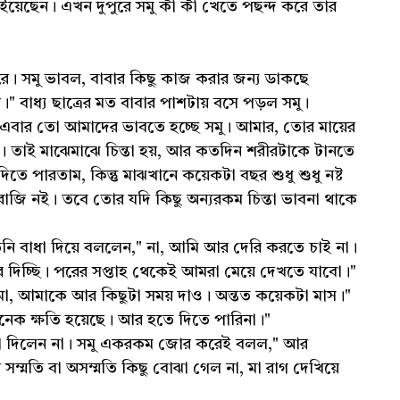
খাইয়েছেন। এখন দুপুরে সমু কী কী খেতে পছন্দ করে তার
। সমু ভাবল, বাবার কিছু কাজ করার জন্য ডাকছে
" বাধ্য ছাত্রের মত বাবার পাশটায় বসে পড়ল সমু।
 " এবার তো আমাদের ভাবতে হচ্ছে সমু। আমার, তোর মায়ের
। তাই মাঝেমাঝে চিন্তা হয়, আর কতদিন শরীরটাকে টানতে
 পারতাম, কিন্তু মাঝখানে কয়েকটা বছর শুধু শুধু নষ্ট
জি নই। তবে তোর যদি কিছু অন্যরকম চিন্তা ভাবনা থাকে
নি বাধা দিয়ে বললেন," না, আমি আর দেরি করতে চাই না।
দিচ্ছি। পরের সপ্তাহ থেকেই আমরা মেয়ে দেখতে যাবো।"
" মা, আমাকে আর কিছুটা সময় দাও। অন্তত কয়েকটা মাস।"
ক ক্ষতি হয়েছে। আর হতে দিতে পারিনা।"
রসা দিলেন না। সমু একরকম জোর করেই বলল," আর
 সম্মতি বা অসম্মতি কিছু বোঝা গেল না, মা রাগ দেখিয়ে