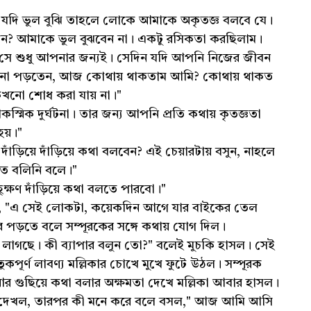
ে যদি ভুল বুঝি তাহলে লোকে আমাকে অকৃতজ্ঞ বলবে যে।
? আমাকে ভুল বুঝবেন না। একটু রসিকতা করছিলাম।
ছি সে শুধু আপনার জন্যই। সেদিন যদি আপনি নিজের জীবন
িয়ে না পড়তেন, আজ কোথায় থাকতাম আমি? কোথায় থাকত
খনো শোধ করা যায় না।"
্মিক দুর্ঘটনা। তার জন্য আপনি প্রতি কথায় কৃতজ্ঞতা
হয়।"
িয়ে দাঁড়িয়ে কথা বলবেন? এই চেয়ারটায় বসুন, নাহলে
তে বলিনি বলে।"
্ষণ দাঁড়িয়ে কথা বলতে পারবো।"
ছিল, "এ সেই লোকটা, কয়েকদিন আগে যার বাইকের তেল
দের পড়তে বলে সম্পূরকের সঙ্গে কথায় যোগ দিল।
লাগছে। কী ব্যাপার বলুন তো?" বলেই মুচকি হাসল। সেই
কপূর্ণ লাবণ্য মল্লিকার চোখে মুখে ফুটে উঠল। সম্পূরক
র গুছিয়ে কথা বলার অক্ষমতা দেখে মল্লিকা আবার হাসল।
দের দেখল, তারপর কী মনে করে বলে বসল," আজ আমি আসি