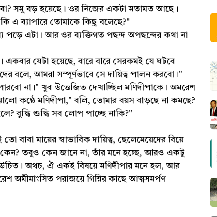
রবো? সমু বড় হয়েছে। ওর নিজের একটা মতামত আছে।
ও কি এ ব্যাপারে তোমাকে কিছু বলেছে?"
্যে পড়ে এটা। আর ওর ব্যক্তিগত পছন্দ অপছন্দের কথা না
 একবার যেটা হয়েছে, বারে বারে সেরকমই যে ঘটবে
াদের বলে, আমরা সম্পূর্ণভাবে সে দায়িত্ব পালন করবো।"
ি পারবো না।" খুব উত্তেজিত দেখাচ্ছিল মণিদীপাকে। অমরেশ
ঝালো কণ্ঠে মণিদীপা," বলি, তোমার বয়স বাড়ছে না কমছে?
ে? বুদ্ধি শুদ্ধি সব লোপ পাচ্ছে নাকি?"
 বাবা মায়ের স্বাভাবিক দায়িত্ব, ছেলেমেয়েদের বিয়ে
কেন? তবুও কেন জানে না, তাঁর মনে হচ্ছে, আরও একটু
া উচিত। অথচ, ঐ একই বিষয়ে মণিদীপার মনে হল, আর
অমরেশ অমীমাংসিত পরাজয়ে গিন্নির কাছে আত্মসমর্পণ