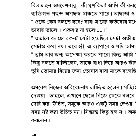
বিব্রত হন অমরেশবাবু," কী মুশকিল! আমি কী ক
ব্যক্তিগত পছন্দ অপছন্দ থাকতে পারে। তাছাড়া 
" ওকে কেন বলতে হবে? বাবা মায়ের কর্তব্যের মধ
ভাবাই ভালো। একবার যা হলো....।"
" ওভাবে বলছো কেন? যেটা হয়েছিল সেটা অতীত।
সেটাও কথা নয়। তবে হ্যাঁ, এ ব্যাপারে ও যদি আম
" তুমি তার জন্য অপেক্ষা করতে পারো কিন্তু আম
কিছু বলতে যাচ্ছিলেন, তাকে বাধা দিয়ে আরও ঝাঁ
তুমি তোমার বিয়ের জন্য তোমার বাবা মাকে বলেছিল
অমরেশ নিজের অবিবেচনায় লজ্জিত হলেন। সত্যিই তো
দেওয়া। তাহলে, এখানে ছেলে নিজে থেকে বলবে 
দেরি করা উচিত, সমুকে আরও একটু সময় দেওয়
সময় নষ্ট করা উচিত নয়। সিদ্ধান্ত কিছু হল না। 
করলেন।