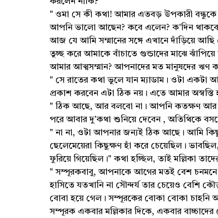
করলেন নাকি?"
" ওমা সে কী কথা! আমার এতবড় উপকারী বন্ধুক
আপনি ভালো আছেন? কবে এলেন? ক'দিন থাকবেন
আজ যে আমি সম্মানের সঙ্গে এখানে দাঁড়িয়ে আ
তুচ্ছ করে আমাকে বাঁচাতে গুন্ডাদের মাঝে ঝাঁপ
আমার আত্মসম্মান? আপনাদের মত মানুষদের ঋণ ক
" সে রাতের কথা ভুলে যান ম্যাডাম। ওটা একটা আকস
প্রকাশ করবেন এটা ঠিক নয়। এতে আমার অস্বস্তি 
" ঠিক আছে, আর বলবো না। আপনি কতক্ষণ আর দাঁড়
পরে আবার দু'কথা শুনিয়ে দেবেন , অতিথিকে বস
" না না, ওটা আপনার জন্যই ঠিক আছে। আমি কিছুক
ছেলেমেয়েরা কিছুক্ষণ হাঁ করে চেয়েছিল। ভাব
ফুরিয়ে গিয়েছিল।" কথা হচ্ছিল, তাই মল্লিকা তা
" সম্পূরকবাবু, আপনাকে আগের মতই বেশ চনমনে 
হাসিতে যতখানি না সৌন্দর্য তার চেয়েও বেশি কৌতু
বোবা হয়ে গেল। সম্পূরকের বোকা বোকা চাহনি আ
সম্পূরক একবার মল্লিকার দিকে, একবার বাচ্চা