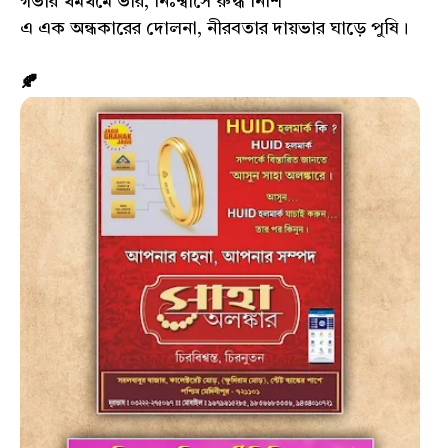
গভীর থমথমে ভার, নিঃশ্বাসে রুদ্ধ নিশি
এ এক অন্ধকারের দোলনা, নীরবতার দায়ভার ঘাড়ে পুষি।
🍂