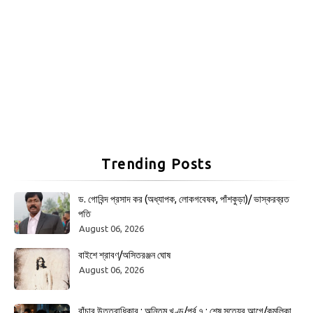
Trending Posts
ড. গোবিন্দ প্রসাদ কর (অধ্যাপক, লোকগবেষক, পাঁশকুড়া)/ ভাস্করব্রত
পতি
August 06, 2026
বাইশে শ্রাবণ/অসিতরঞ্জন ঘোষ
August 06, 2026
বাঁচার উত্তরাধিকার : অন্তিম খণ্ড/পর্ব ৭ : শেষ সত্যের আগে/কমলিকা