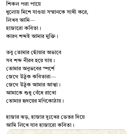
শিকল পরা পায়ে
ধুলোয় মিশে যাওয়া সম্মানকে সাথী করে,
লিখব আমি—
হাজারো কবিতা।
কারণ শব্দই আমার মুক্তি।
তবু তোমার ছোঁয়ার অভাবে
সব শব্দ নীরব হয়ে যায়।
তোমার অনুভবের স্পর্শে
জেগে উঠুক কবিতারা—
জেগে উঠুক আমার আত্মা।
আমাকে শুধু বেঁধে রাখো
তোমার হৃদয়ের মণিকোঠায়।
হাজার ঝড়, হাজার দুঃখের ভেতর দিয়ে
আমি লিখে যাব হাজারো কবিতা।