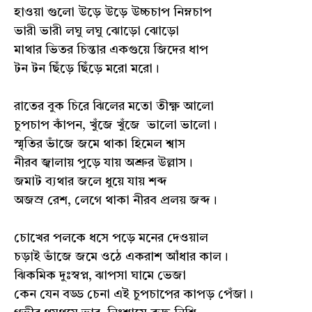
হাওয়া গুলো উড়ে উড়ে উচ্চচাপ নিম্নচাপ
ভারী ভারী লঘু লঘু ঝোড়ো ঝোড়ো
মাথার ভিতর চিন্তার একগুয়ে জিদের ধাপ
টন টন ছিঁড়ে ছিঁড়ে মরো মরো।
রাতের বুক চিরে ঝিলের মতো তীক্ষ্ণ আলো
চুপচাপ কাঁপন, খুঁজে খুঁজে ভালো ভালো।
স্মৃতির ভাঁজে জমে থাকা হিমেল শ্বাস
নীরব জ্বালায় পুড়ে যায় অশ্রুর উল্লাস।
জমাট ব্যথার জলে ধুয়ে যায় শব্দ
অজস্র রেশ, লেগে থাকা নীরব প্রলয় জব্দ।
চোখের পলকে ধসে পড়ে মনের দেওয়াল
চড়াই ভাঁজে জমে ওঠে একরাশ আঁধার কাল।
ঝিকমিক দুঃস্বপ্ন, ঝাপসা ঘামে ভেজা
কেন যেন বড্ড চেনা এই চুপচাপের কাপড় পেঁজা।