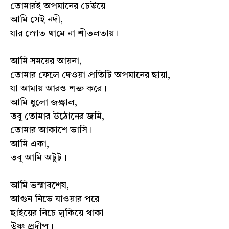
তোমারই অপমানের ঢেউয়ে
আমি সেই নদী,
যার স্রোত থামে না শীতলতায়।
আমি সময়ের আয়না,
তোমার ফেলে দেওয়া প্রতিটি অপমানের ছায়া,
যা আমায় আরও শক্ত করে।
আমি ধুলো জঞ্জাল,
তবু তোমার উঠোনের জমি,
তোমার আকাশে ভাসি।
আমি একা,
তবু আমি অটুট।
আমি ভস্মাবশেষ,
আগুন নিভে যাওয়ার পরে
ছাইয়ের নিচে লুকিয়ে থাকা
উষ্ণ প্রদীপ।