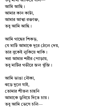
তবু মাথা ঝাঁকিয়ে বলি—
আমি আছি।
আমার কান কাটা,
আমার আত্মা রক্তাক্ত,
তবু আমি আছি।
আমি গাছের শিকড়,
যে মাটি আমাকে দূরে ঠেলে দেয়,
তার বুকেই লুকিয়ে থাকি।
খরা আমার শরীর পোড়ায়,
তবু মাটির গভীরে জল খুঁজি।
আমি ভাঙা নৌকা,
ঝড়ে দুলে যাই,
তোমার শীতল চাহনি
আমাকে ডুবিয়ে দিতে চায়।
তবু আমি ভেসে চলি—