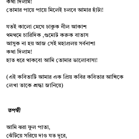
কথা দিলাম!
তোমার পায়ে পায়ে মিলেই চলবে আমার হাঁটা!
যতই কালো মেঘে ঢাকুক নীল আকাশ
থমথমে চারিদিক ,গুমোট করুক বাতাস
আসুক না হয় আজ সেই মহাপ্রলয় সর্বনাশা
কথা দিলাম!
হাত ধরে থাকবো আমি তোমার ভালোবাসা!
(এই কবিতাটি আমার এক প্রিয় কবির কবিতার আঙ্গিকে
লেখা তাকে শ্রদ্ধা জানিয়ে)
তপস্বী
আমি ঝরা ফুল পাতা,
ঝেঁটিয়ে সরিয়ে দাও যত দূরে,