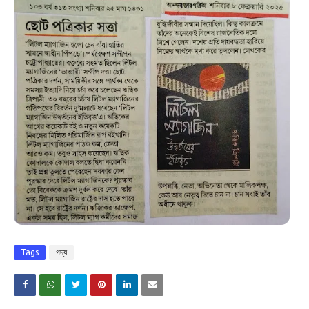
Tags
গদ্য