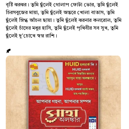
বৃষ্টি ঝরঝর। তুমি ছুঁলেই গোলাপ ফোটা ভোর, তুমি ছুঁলেই
চিরসবুজের মায়া, তুমি ছুঁলেই অন্তরে খোলা বাতাস, তুমি
ছুঁলেই স্নিগ্ধ আঁচল ছায়া। তুমি ছুঁলেই ঝরনার কলরোল, তুমি
ছুঁলেই চাঁদের মধুর হাসি, তুমি ছুঁলেই পৃথিবীর সব সুখ, তুমি
ছুঁলেই দু’চোখে স্বপ্ন রাশি।
🍂