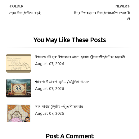
OLDER
NEWER
প্রেম দিবস /গৌতম বাড়ই
বিশ্ব শিশু ক্যান্সার দিবস /দোলনচাঁপা তেওয়ারী
দে
You May Like These Posts
বিশ্বমঞ্চে রবি-সুর: বিশ্বায়নের আলো-ছায়ায় রবীন্দ্রসংগীত/সৌরভ চক্রবর্তী
August 07, 2026
শ্রাবণের উচ্চারণে ,তুমি... /অনিন্দিতা শাসমল
August 07, 2026
অর্ক কোথায় (দ্বিতীয় পর্ব )/সৌমেন রায়
August 07, 2026
Post A Comment