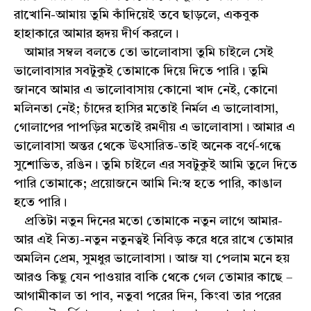
রাখোনি-আমায় তুমি কাঁদিয়েই তবে ছাড়লে, একবুক
হাহাকারে আমার হৃদয় দীর্ণ করলে।
আমার সম্বল বলতে তো ভালোবাসা তুমি চাইলে সেই
ভালোবাসার সবটুকুই তোমাকে দিয়ে দিতে পারি। তুমি
জানবে আমার এ ভালোবাসায় কোনো খাদ নেই, কোনো
মলিনতা নেই; চাঁদের হাসির মতোই নির্মল এ ভালোবাসা,
গোলাপের পাপড়ির মতোই রমণীয় এ ভালোবাসা। আমার এ
ভালোবাসা অন্তর থেকে উত্‍সারিত-তাই অনেক বর্ণে-গন্ধে
সুশোভিত, রঙিন। তুমি চাইলে এর সবটুকুই আমি তুলে দিতে
পারি তোমাকে; প্রয়োজনে আমি নি:স্ব হতে পারি, কাঙাল
হতে পারি।
প্রতিটা নতুন দিনের মতো তোমাকে নতুন লাগে আমার-
আর এই নিত্য-নতুন নতুনত্বই নিবিড় করে ধরে রাখে তোমার
অমলিন প্রেম, সুমধুর ভালোবাসা। আজ যা পেলাম মনে হয়
আরও কিছু যেন পাওয়ার বাকি থেকে গেল তোমার কাছে –
আগামীকাল তা পাব, নতুবা পরের দিন, কিংবা তার পরের