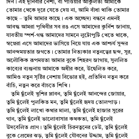
দিন। এই দুর্নিবার নেশা, বা পাওয়ার আকুলতা আমাকে
তোমার থেকে দূরে যেতে দেয় না, আমি বাঁধা থাকি তোমার
কাছে – তুমি আমার কাছে। এক অচ্ছেদ্য বন্ধনে এমনই
আবদ্ধ আমরা পৃথিবীর সব রঙ এসে আমাদের কুর্নিশ জানায়,
যাবতীয় স্পর্শ-গন্ধ আমাদের সামনে লুটোপুটি খেতে থাকে,
স্বপ্নেরা এসে আমাদের ভাসিয়ে নিয়ে যায় এক আশ্চর্য সুন্দর
আনন্দময়তার জগতে। তোমার নিত্যকার নতুনত্বের ছন্দ, সুর,
অলৌকিক রূপময়তা আমার বুকে শিহরণ জাগায়, সুললিত
কাব্যের ব্যঞ্জনায় আমাকে অধীর করে, উদ্বেলিত করে,
আমিও নতুন সৃষ্টির নেশায় বিভোর হই, প্রতিদিন নতুন করে
বাঁচি, নতুন করে বাঁচতে শিখি।
তুমি ছুঁলেই খুশির প্লাবন, তুমি ছুঁলেই আনন্দের জোয়ার,
তুমি ছুঁলেই পুলকিত মন, তুমি ছুঁলেই হৃদয় তোলপাড়।
তুমি ছুঁলেই লাখো কথার মালা, তুমি ছুঁলেই হাজার সুরের
গান, তুমি ছুঁলেই ভালোবাসার কথকতা, তুমি ছুঁলেই
উদবেলিত প্রাণ। তুমি ছুঁলেই চিরনতুনের ঢেউ, তুমি ছুঁলেই
বুকে প্রেমের ঝড়, তুমি ছুঁলেই যৌবনের উদ্দাম, তুমি ছুঁলেই