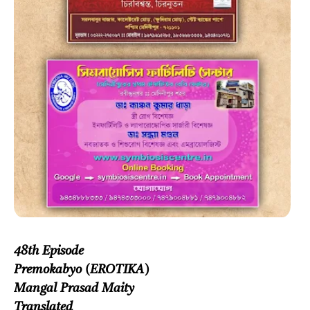
48th Episode
Premokabyo (EROTIKA)
Mangal Prasad Maity
Translated