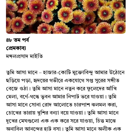
৪৮ তম পর্ব
প্রেমকাব্য
মঙ্গলপ্রসাদ মাইতি
তুমি আসা মানে – হাজার-কোটি মুক্তোবিন্দু আমার উঠোনে
ছড়িয়ে পড়া, হৃদয়ের গভীরে একযোগে সপ্ত সুরের সঙ্গীত
বেজে ওঠা। তুমি আসা মানে নতুন করে ফুলেদের আঁখি
মেলা, বর্ণে-গন্ধে ভুবন আমার নিপাট ভরে যাওয়া। তুমি
আসা মানে সোনা রোদ আলোতে চারপাশ ঝলমল করা,
চোখের তারায় খুশির বন্যা বয়ে যাওয়া। তুমি আসা মানে
দুখের মেঘগুলো এক এক করে সরে যাওয়া, চিত্ত মাঝে
অনাবিল আনন্দের হাট বসা। তুমি আসা মানে অলীক এক