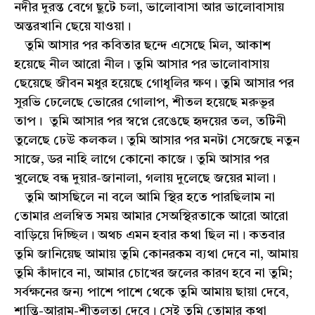
নদীর দুরন্ত বেগে ছুটে চলা, ভালোবাসা আর ভালোবাসায়
অন্তরখানি ছেয়ে যাওয়া।
তুমি আসার পর কবিতার ছন্দে এসেছে মিল, আকাশ
হয়েছে নীল আরো নীল। তুমি আসার পর ভালোবাসায়
ছেয়েছে জীবন মধুর হয়েছে গোধূলির ক্ষণ। তুমি আসার পর
সুরভি ঢেলেছে ভোরের গোলাপ, শীতল হয়েছে মরুভূর
তাপ। তুমি আসার পর স্বপ্নে রেঙেছে হৃদয়ের তল, তটিনী
তুলেছে ঢেউ কলকল। তুমি আসার পর মনটা সেজেছে নতুন
সাজে, ডর নাহি লাগে কোনো কাজে। তুমি আসার পর
খুলেছে বন্ধ দুয়ার-জানালা, গলায় দুলেছে জয়ের মালা।
তুমি আসছিলে না বলে আমি স্থির হতে পারছিলাম না
তোমার প্রলম্বিত সময় আমার সেঅস্থিরতাকে আরো আরো
বাড়িয়ে দিচ্ছিল। অথচ এমন হবার কথা ছিল না। কতবার
তুমি জানিয়েছ আমায় তুমি কোনরকম ব্যথা দেবে না, আমায়
তুমি কাঁদাবে না, আমার চোখের জলের কারণ হবে না তুমি;
সর্বক্ষনের জন্য পাশে পাশে থেকে তুমি আমায় ছায়া দেবে,
শান্তি-আরাম-শীতলতা দেবে। সেই তুমি তোমার কথা