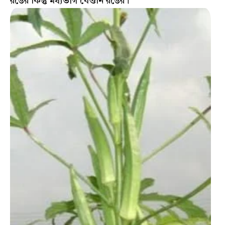
রঙের কিন্তু মধ্যভাগ বেগুনি রঙের।