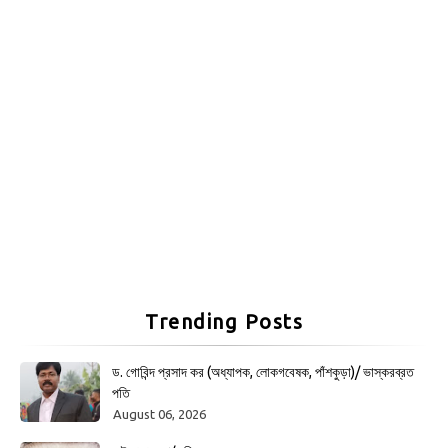
Trending Posts
ড. গোবিন্দ প্রসাদ কর (অধ্যাপক, লোকগবেষক, পাঁশকুড়া)/ ভাস্করব্রত
পতি
August 06, 2026