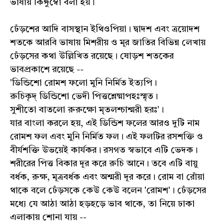
ভাষায় কিঙ্গুম্বো বলা হয়।
ঢেঁড়শের আদি বাসস্থান ইথিওপিয়া। দ্বাদশ এবং ত্রয়োদশ
শতকে আরবি ভাষায় মিশরীয় ও মূর জাতির বিভিন্ন লেখায়
ঢেঁড়সের কথা উল্লিখিত রয়েছে। ষোড়শ শতকের
ভাবপ্রকাশে রয়েছে --
'ডিন্ডিশো রোমশ ফলো মুনি নির্মিত ইত্যপি।
রুচিকৃদ্ ডিন্ডিশো ভেদী পিত্তশ্লেষ্মাপহঃস্মৃত।
সুশীতো বাতলো রুরুক্ষো মৃতলশ্চাশ্মরী হরঃ'।
যার বাংলা করলে হয়, এই ডিন্ডিশ ফলের আরও দুটি নাম
রোমশ ফল এবং মুনি নির্মিত ফল। এই ফলটির রসশক্তি ও
বীর্যশক্তি উভয়েই কার্যকর। রসগত স্বভাবে এটি ভেদক।
শরীরের পিত্ত বিকার দূর করে রুচি আনে। তবে এটি বায়ু
বর্ধক, রুক্ষ, মূত্রবর্ধক এবং অশ্মরী দূর করে। রোম বা রোঁয়া
থাকে বলে ঢেঁড়সকে কেউ কেউ বলেন 'রোমশ'। ঢেঁড়সের
মধ্যে যে আঠা আঠা হড়হড়ে ভাব থাকে, তা নিয়ে ঢাকা
এলাকায় শোনা যায় --