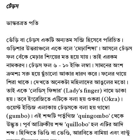
ঢেঁড়স
ভাস্করব্রত পতি
ভেঁড়ি বা ঢেঁড়স একটি অন্যতম সব্জি হিসেবে পরিচিত।
ওড়িশার উত্তরাঞ্চলে একে বলে 'মেঢ়াশিঙ্গা'। আসলে ঢেঁড়স
ফল বেঁকে মেঢ়ার শিংয়ের মত হয়ে যায়। তাই এরকম
নামকরণ। ঢেঁড়স ফল ৬ - ১০ ইঞ্চি লম্বা। সামনের অংশ
ক্রমশঃ সরু হয়ে ছুঁচালো আকার ধারণ করে। ফলের গায়ে
শিরা থাকে। দেখতে অনেকটা মহিলাদের আঙুলের মতো।
তাই একে 'লেডিস্ ফিঙ্গার' (Lady's finger) নামে ডাকা
হয়। তবে ইংরেজিতে এটিকে বলা হয় ওকরা (Okra)।
ওয়েস্ট ইন্ডিজ এলাকায় ঢেঁড়সকে বলা হয় গাম্বো
(gumbo)। এই শব্দটি পর্তুগিজ 'quingombo' থেকে
উদ্ভূত। পূর্ব আফ্রিকীয় শব্দ 'quillobo' হল এটির আদি
শব্দ। হিন্দিতে ভিণ্ডি বা ভেণ্ডি, আরবিতে বামিয়া এবং বান্টু