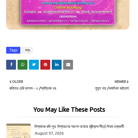
Tags
গদ্য
OLDER
NEWER
কবিতার চেরি ব্লসম - ৩ /স্বস্তিকা ধর
পুতুল নাচ /কমলিকা ভট্টাচার্য
You May Like These Posts
বিশ্বমঞ্চে রবি-সুর: বিশ্বায়নের আলো-ছায়ায় রবীন্দ্রসংগীত/সৌরভ চক্রবর্তী
August 07, 2026