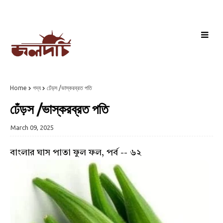
Home
গদ্য
ঢেঁড়স /ভাস্করব্রত পতি
ঢেঁড়স /ভাস্করব্রত পতি
March 09, 2025
বাংলার ঘাস পাতা ফুল ফল, পর্ব -- ৬২