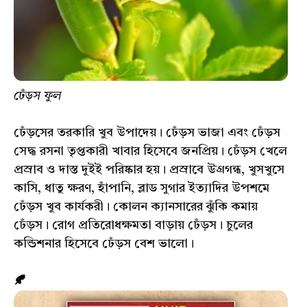
ঢেঁড়স ফুল
ঢেঁড়সের তরকারি খুব উপাদেয়। ঢেঁড়স ভাজা এবং ঢেঁড়স
সেদ্ধ রসনা তৃপ্তকারী খাবার হিসেবে জনপ্রিয়। ঢেঁড়স খেলে
প্রস্রাব ও দাস্ত দুইই পরিষ্কার হয়। প্রস্রাবে উগ্রগন্ধ, খুসখুসে
কাসি, ধাতু ক্ষরণ, হাঁপানি, ব্লাড সুগার ইত্যাদির উপশমে
ঢেঁড়স খুব কার্যকরী। কোলন ক্যানসারের ঝুঁকি কমায়
ঢেঁড়স। রোগ প্রতিরোধক্ষমতা বাড়ায় ঢেঁড়স। চুলের
কন্ডিশনার হিসেবে ঢেঁড়স বেশ ভালো।
🍂