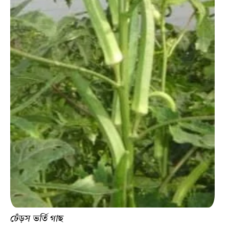
ঢেঁড়স ভর্তি গাছ