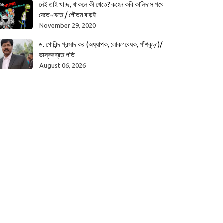
নেই তাই খাচ্ছ, থাকলে কী খেতে? কহেন কবি কালিদাস পথে
যেতে-যেতে / গৌতম বাড়ই
November 29, 2020
ড. গোবিন্দ প্রসাদ কর (অধ্যাপক, লোকগবেষক, পাঁশকুড়া)/
ভাস্করব্রত পতি
August 06, 2026