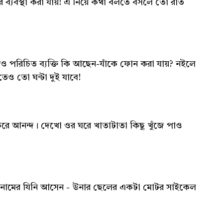
র ব্যবস্থা করা যায়! এ নিয়ে কথা বলতে বসলে তো রাত
 পরিচিত ব্যক্তি কি আছেন-যাঁকে ফোন করা যায়? নইলে
তেও তো ঘন্টা দুই যাবে!
করে আনন্দ। দেখো ওর ঘরে খাতাটাতা কিছু খুঁজে পাও
বী নামের যিনি আসেন - উনার ছেলের একটা মোটর সাইকেল