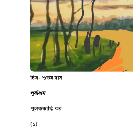
চিত্র- শুভম দাস
পূর্বাশ্রম
পুলককান্তি কর
(১)