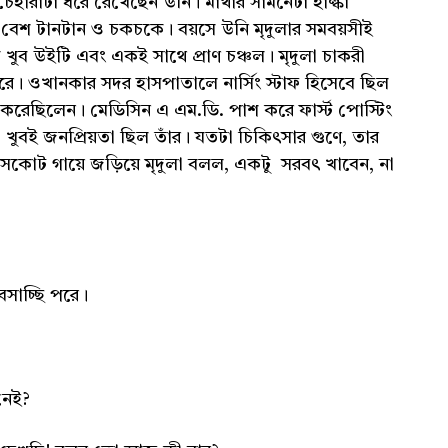
েহারাটা ধরে রেখেছেন উনি। মাথার সামনেটা হাল্কা
টা বেশ টানটান ও চকচকে। বয়সে উনি মৃদুলার সমবয়সীই
ুব উইটি এবং একই সাথে প্রাণ চঞ্চল। মৃদুলা চাকরী
ে। ওখানকার সদর হাসপাতালে নার্সিং স্টাফ হিসেবে ছিল
রেছিলেন। মেডিসিন এ এম.ডি. পাশ করে ফার্স্ট পোস্টিং
ুবই জনপ্রিয়তা ছিল তাঁর। যতটা চিকিৎসার গুণে, তার
উসকোট গায়ে জড়িয়ে মৃদুলা বলল, একটু সরবৎ খাবেন, না
বসাচ্ছি পরে।
নেই?