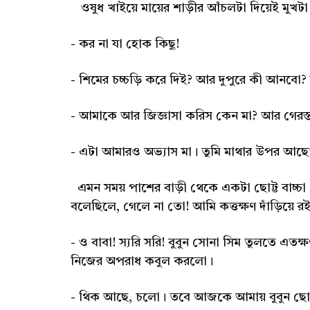
ওষুধ খাইয়ে মায়ের শাড়ীর আঁচলটা দিয়েই মুখটা ম
- কর না যা হোক কিছু!
- শিমের চচ্চড়ি করে দিই? আর দুপুরে কী আনবো?
- আমাকে আর জিজ্ঞাসা করিস কেন মা? আর গেরস্ত
- এটা আমারও অভ্যাস মা। তুমি মাথার উপর আছো 
এমন সময় পাশের বাড়ী থেকে একটা ছোট্ট বাচ্চা 
বলেছিলে, গেলে না তো! আমি কত্তক্ষণ দাঁড়িয়ে র
- ও বাবা! স্যরি সরি! বুবুন সোনা সিম তুলতে এতক
নিজের অপরাধ কবুল করলো।
- থিক আছে, চলো। তবে আজকে আমায় বুবুন ছোনা