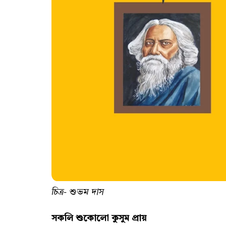
চিত্র- শুভম দাস
সকলি শুকোলো কুসুম প্রায়