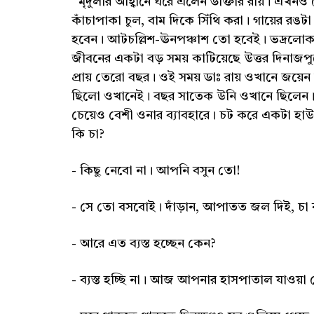
মৃদুলার আহ্বানে ঘরে এলেন ডাক্তার রায়। এখনও চ
কাঁচাপাকা চুল, বাম দিকে সিঁথি করা। গায়ের রঙ
হবেন। আটচল্লিশ-ঊনপঞ্চাশ তো হবেই। ভদ্রলোক খ
জীবনের একটা বড় সময় কাটিয়েছে উত্তর দিনাজপুর
প্রায় তেরো বছর। ওই সময় ডাঃ রায় ওখানে জয়েন ক
ছিলো ওখানেই। বছর সাতেক উনি ওখানে ছিলেন। খ
চেয়েও বেশী ওনার ব্যাবহারে। চট করে একটা হা
কি চা?
- কিছু নেবো না। আপনি বসুন তো!
- সে তো বসবোই। দাঁড়ান, আপাতত জল দিই, চা 
- আরে এত ব্যস্ত হচ্ছেন কেন?
- ব্যস্ত হচ্ছি না। আজ আপনার হাসপাতাল যাওয়া 