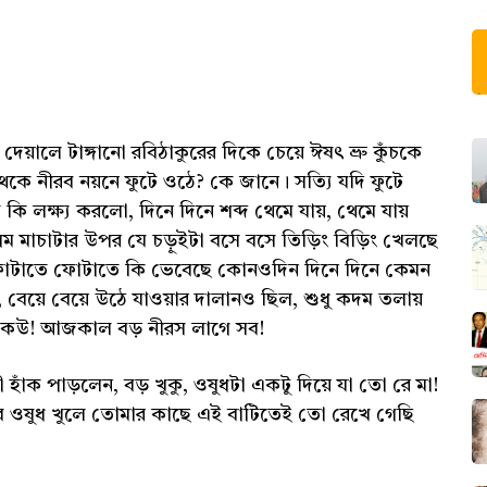
দেয়ালে টাঙ্গানো রবিঠাকুরের দিকে চেয়ে ঈষৎ ভ্রু কুঁচকে
েকে নীরব নয়নে ফুটে ওঠে? কে জানে। সত্যি যদি ফুটে
লক্ষ্য করলো, দিনে দিনে শব্দ থেমে যায়, থেমে যায়
ম মাচাটার উপর যে চড়ুইটা বসে বসে তিড়িং বিড়িং খেলছে
ল ফোটাতে ফোটাতে কি ভেবেছে কোনওদিন দিনে দিনে কেমন
 বেয়ে বেয়ে উঠে যাওয়ার দালানও ছিল, শুধু কদম তলায়
ি কেউ! আজকাল বড় নীরস লাগে সব!
ী হাঁক পাড়লেন, বড় খুকু, ওষুধটা একটু দিয়ে যা তো রে মা!
‘সব ওষুধ খুলে তোমার কাছে এই বাটিতেই তো রেখে গেছি