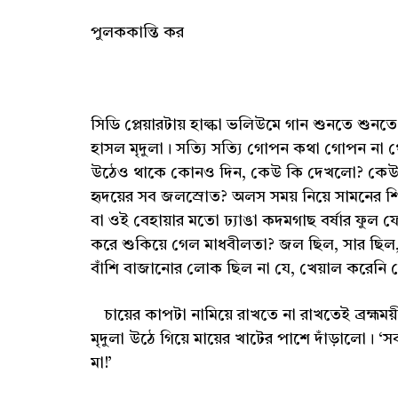
পুলককান্তি কর
সিডি প্লেয়ারটায় হাল্কা ভলিউমে গান শুনতে শুনতে 
হাসল মৃদুলা। সত্যি সত্যি গোপন কথা গোপন না থ
উঠেও থাকে কোনও দিন, কেউ কি দেখলো? কেউ কি 
হৃদয়ের সব জলস্রোত? অলস সময় নিয়ে সামনের শি
বা ওই বেহায়ার মতো ঢ্যাঙা কদমগাছ বর্ষার ফু
করে শুকিয়ে গেল মাধবীলতা? জল ছিল, সার ছিল,
বাঁশি বাজানোর লোক ছিল না যে, খেয়াল করেন
চায়ের কাপটা নামিয়ে রাখতে না রাখতেই ব্রহ্মময়
মৃদুলা উঠে গিয়ে মায়ের খাটের পাশে দাঁড়ালো। 
মা!’