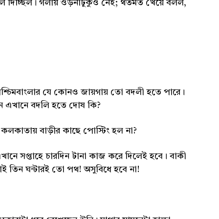
ল দিচ্ছিল। গলায় ওড়নাটুকুও নেই; থতমত খেয়ে বলল,
শ্চিমবাংলার যে কোনও জায়গায় তো বদলী হতে পারে।
তখন এখানে বদলি হতে দোষ কি?
 কলকাতায় বাড়ীর কাছে পোস্টিং হল না?
এখানে সপ্তাহে চারদিন টানা কাজ করে দিলেই হবে। বাকী
তিন ঘন্টারই তো পথ! অসুবিধে হবে না!