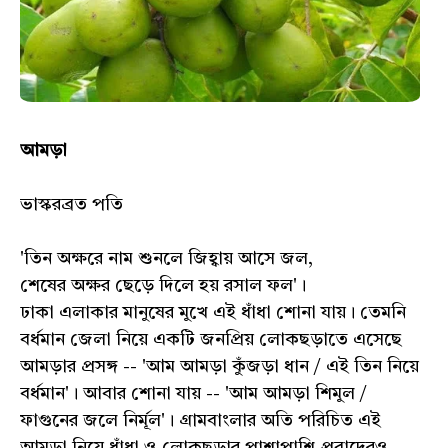
আমড়া
ভাস্করব্রত পতি
'তিন অক্ষরে নাম শুনলে জিহ্বায় আসে জল,
শেষের অক্ষর ছেড়ে দিলে হয় রসাল ফল'।
ঢাকা এলাকার মানুষের মুখে এই ধাঁধা শোনা যায়। তেমনি
বর্ধমান জেলা নিয়ে একটি জনপ্রিয় লোকছড়াতে এসেছে
আমড়ার প্রসঙ্গ -- 'আম আমড়া কুঁজড়া ধান / এই তিন নিয়ে
বর্ধমান'। আবার শোনা যায় -- 'আম আমড়া শিমুল /
ফাগুনের জলে নির্মূল'। গ্রামবাংলার অতি পরিচিত এই
আমড়া নিয়ে ধাঁধা ও লোকছড়ার পাশাপাশি প্রবাদেরও