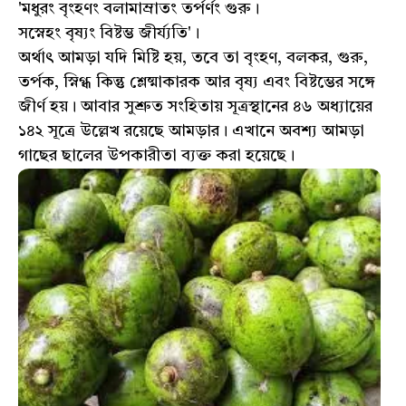
'মধুরং বৃংহণং বলামাম্রাতং তর্পর্ণং গুরু।
সস্নেহং বৃষ্যং বিষ্টম্ভ জীর্য্যতি'।
অর্থাৎ আমড়া যদি মিষ্টি হয়, তবে তা বৃংহণ, বলকর, গুরু,
তর্পক, স্নিগ্ধ কিন্তু শ্লেষ্মাকারক আর বৃষ্য এবং বিষ্টম্ভের সঙ্গে
জীর্ণ হয়। আবার সুশ্রুত সংহিতায় সূত্রস্থানের ৪৬ অধ্যায়ের
১৪২ সূত্রে উল্লেখ রয়েছে আমড়ার। এখানে অবশ্য আমড়া
গাছের ছালের উপকারীতা ব্যক্ত করা হয়েছে।