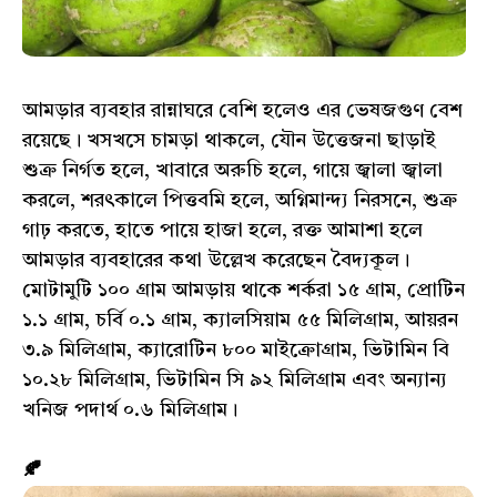
আমড়ার ব্যবহার রান্নাঘরে বেশি হলেও এর ভেষজগুণ বেশ
রয়েছে। খসখসে চামড়া থাকলে, যৌন উত্তেজনা ছাড়াই
শুক্র নির্গত হলে, খাবারে অরুচি হলে, গায়ে জ্বালা জ্বালা
করলে, শরৎকালে পিত্তবমি হলে, অগ্নিমান্দ্য নিরসনে, শুক্র
গাঢ় করতে, হাতে পায়ে হাজা হলে, রক্ত আমাশা হলে
আমড়ার ব্যবহারের কথা উল্লেখ করেছেন বৈদ্যকূল।
মোটামুটি ১০০ গ্রাম আমড়ায় থাকে শর্করা ১৫ গ্রাম, প্রোটিন
১.১ গ্রাম, চর্বি ০.১ গ্রাম, ক্যালসিয়াম ৫৫ মিলিগ্রাম, আয়রন
৩.৯ মিলিগ্রাম, ক্যারোটিন ৮০০ মাইক্রোগ্রাম, ভিটামিন বি
১০.২৮ মিলিগ্রাম, ভিটামিন সি ৯২ মিলিগ্রাম এবং অন্যান্য
খনিজ পদার্থ ০.৬ মিলিগ্রাম।
🍂