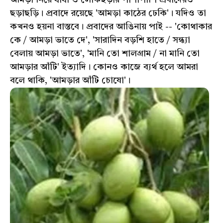
ছড়াছড়ি। প্রবাদে রয়েছে 'আমড়া কাঠের ঢেকি'। যদিও তা
কখনও হয়না বাস্তবে। প্রবাদের আঙিনায় পাই -- 'কোথাকার
কে / আমড়া ভাতে দে', 'সারাদিন বড়শি হাতে / সন্ধ্যা
বেলায় আমড়া ভাতে', 'মানি তো শালগ্রাম / না মানি তো
আমড়ার আঁটি' ইত্যাদি। কোনও কাজে ব্যর্থ হলে আমরা
বলে থাকি, 'আমড়ার আঁটি চোষো'।