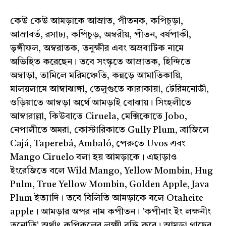
কেউ কেউ আমড়াকে আম্রাত, পীতনক, কপিচূড়া,
আম্রাবর্ত, রসাঢ্য, কপিচূড়, অম্বরীয়, পীতন, বর্ষপাকী,
ভৃঙ্গীফল, অম্বরাতক, তনুক্ষীর এবং অম্রবাটিক নামে
অভিহিত করেছেন। তবে সংস্কৃতে আম্রাতক, হিন্দিতে
অম্বাড়া, তামিলে মরিমঞ্চেতি, কন্নড়ে আমাতিকায়ি,
মালয়লামে আম্বাঝাঙ্গা, তেলুগুতে কারাকায়া, টেরিমনোডী,
ওড়িয়াতে আম্বড়া অর্থে আমড়াই বােঝায়। সিংহলীতে
আম্বারাল্লা, কিউবাতে Ciruela, মেক্সিকোতে Jobo,
নেপালীতে অমরা, কোস্টারিকাতে Gully Plum, ব্রাজিলে
Cajá, Taperebá, Ambaló, পেরুতে Uvos এবং
Mango Ciruelo বলা হয় আমড়াকে। এছাড়াও
ইংরেজিতে বলে Wild Mango, Yellow Mombin, Hug
Pulm, True Yellow Mombin, Golden Apple, Java
Plum ইত্যাদি। তবে বিলিতি আমড়াকে বলে Otaheite
apple। আমড়ার অপর নাম কপীতন। 'কপীনাং ইং লক্ষনীং
তনোতি' অর্থাৎ কপিকূলের লক্ষ্মী বৃদ্ধি করে। আমড়া গাছের