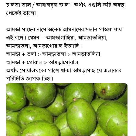
চালতা তাল / আবালবৃদ্ধ ভাল'। অর্থাৎ এগুলি কচি অবস্থা
থেকেই ভালো।
আমড়া গাছের নামে অনেক গ্রামনামের সন্ধান পাওয়া যায়
এই বঙ্গে। যেমন— আমড়াগাছিয়া, আমড়াতলিয়া,
আমড়াতলা, আমড়াগোয়াল ইত্যাদি।
আমড়া + তলা > আমড়াতলা > আমড়াতলিয়া
আমড়া + গােয়াল > আমড়াগােয়াল
অর্থাৎ গােয়ালঘরের পাশে থাকা আমড়াগাছ যে এলাকার
পরিচিতি জ্ঞাপক চিহ্ন।