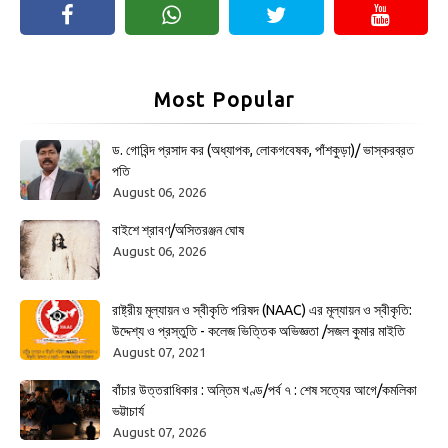
Most Popular
ড. গোবিন্দ প্রসাদ কর (অধ্যাপক, লোকগবেষক, পাঁশকুড়া)/ ভাস্করব্রত
পতি
August 06, 2026
বাইশে শ্রাবণ/অসিতরঞ্জন ঘোষ
August 06, 2026
রাষ্ট্রীয় মূল্যায়ন ও স্বীকৃতি পরিষদ (NAAC) এর মূল্যায়ন ও স্বীকৃতি:
উদ্দেশ্য ও প্রস্তুতি - কলেজ ভিত্তিক অভিজ্ঞতা /সজল কুমার মাইতি
August 07, 2021
বাঁচার উত্তরাধিকার : অন্তিম খণ্ড/পর্ব ৭ : শেষ সত্যের আগে/কমলিকা
ভট্টাচার্য
August 07, 2026