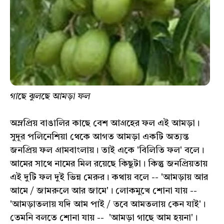
গাছে ঝুলছে আমড়া ফল
অম্লপ্রিয় বাঙালির কাছে বেশ আগ্রহের ফল এই আমড়া।
সুদূর পলিনেশিয়া থেকে আগত আমড়া একটি অত্যন্ত
জনপ্রিয় ফল গ্রামবাংলায়। তাই একে 'বিলিতি ফল' বলে।
আমের সাথে নামের মিল রয়েছে কিছুটা। কিন্তু জনপ্রিয়তায়
এই দুটি ফল দুই ভিন্ন মেরুর। কথায় বলে -- 'আমড়ায় আর
আমে / জামরুলে আর জামে'। লোকমুখে শোনা যায় --
'আমড়াতলায় যদি আম পাই / তবে আমতলায় কেন যাই'।
তেমনি বলতে শোনা যায় -- 'আমড়া গাছে আম হয়না'।