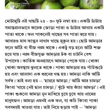
মোটামুটি এই গাছটি ২৫ - ৩০ ফুট লম্বা হয়। একটি ডাঁটায়
সমান্তরালভাবে কয়েক জোড়া পাতা ও ডাঁটার আগায় একটি
পাতা থাকে। ফল পাকলেই গাছের সব পাতা ঝরে যায়।
আবারও মাঘ ফাল্গুন নাগাদ গাছে মুকুল হয়। ছোট আমড়ার
ফলে আঁঠি বা বীজ নরম থাকে। একটু বড় হলে আঁঠি শক্ত
হয়ে যায়। নরম বীজযুক্ত আমড়ার টক বা চাটনি বেশ
উপাদেয়। কার্তিক অগ্রহায়ণে আমড়া পেকে যায়। থোকা
থোকা অবস্থায় ঝুলতে থাকে। পাকা আমড়ার রঙ পাঁউশুটে
হয় এবং আলাদা এক ধরনের গন্ধ হয়। আমড়া নাকি আঁটি
সর্বস্ব। তাই বলা হয় -- 'হায়রে আমড়া / আঁটি আর চামড়া'
কিংবা 'গায়ে নেই ছাল চামড়া / খুঁটে খায় কাঁচা আমড়া'। এই
পাকা শুকনো আমড়া নুন মাখিয়ে চুষে চুষে খায় গ্রামের
মানুষজন। আমড়া এমনই এক ফল, যা কচি কিংবা পাকা
সবসময়ই খাওয়া যায়। তাই নিয়ে ছড়ায় পাই -- 'আমড়া