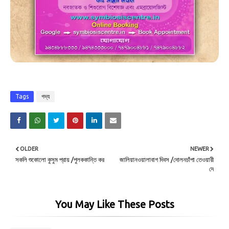
Tags
গদ্য
OLDER
NEWER
সকলি শুকোলো কুসুম প্রায় /পুলককান্তি কর
জালিয়ানওয়ালাবাগ দিবস /দোলনচাঁপা তেওয়ারী
দে
You May Like These Posts