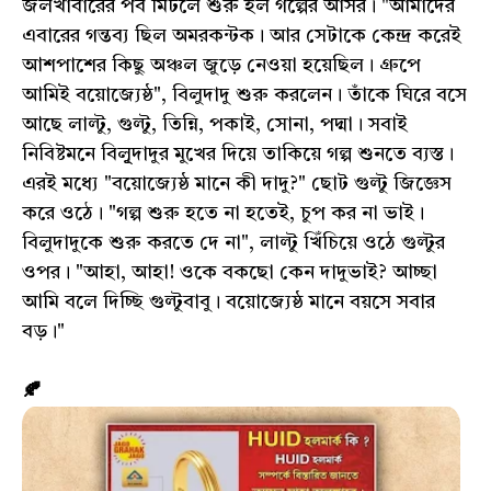
জলখাবারের পর্ব মিটলে শুরু হল গল্পের আসর। "আমাদের
এবারের গন্তব্য ছিল অমরকন্টক। আর সেটাকে কেন্দ্র করেই
আশপাশের কিছু অঞ্চল জুড়ে নেওয়া হয়েছিল। গ্রুপে
আমিই বয়োজ্যেষ্ঠ", বিলুদাদু শুরু করলেন। তাঁকে ঘিরে বসে
আছে লাল্টু, গুল্টু, তিন্নি, পকাই, সোনা, পদ্মা। সবাই
নিবিষ্টমনে বিলুূদাদুর মুখের দিয়ে তাকিয়ে গল্প শুনতে ব্যস্ত।
এরই মধ্যে "বয়োজ্যেষ্ঠ মানে কী দাদু?" ছোট গুল্টু জিজ্ঞেস
করে ওঠে। "গল্প শুরু হতে না হতেই, চুপ কর না ভাই।
বিলুদাদুকে শুরু করতে দে না", লাল্টু খিঁচিয়ে ওঠে গুল্টুর
ওপর। "আহা, আহা! ওকে বকছো কেন দাদুভাই? আচ্ছা
আমি বলে দিচ্ছি গুল্টুবাবু। বয়োজ্যেষ্ঠ মানে বয়সে সবার
বড়।"
🍂