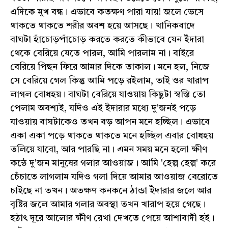
এদিকে মুখ বন্ধ। এভাবে কতক্ষণ পারা যায়! জলে ভেসে
থাকতে থাকতে শরীর অবশ হয়ে আসছে। খানিকবাদে
বাঘটা হাঁচোড়পাঁচোড় করতে করতে কীভাবে যেন ইঁদারা
থেকে বেরিয়ে যেতে পারল, আমি পারলাম না। বাইরে
বেরিয়ে পিছন ফিরে আমার দিকে তাকাল। মনে হল, নিজে
সে বেরিয়ে গেল কিন্তু আমি পড়ে রইলাম, তাই ওর খারাপ
লাগল বোধহয়। বাঘটা বেরিয়ে যাওয়ায় কিছুটা স্বস্তি তো
পেলাম অবশ্যই, যদিও এই ইঁদারার মধ্যে দু'জনই পড়ে
যাওয়ায় বাঘটাকেও তখন বড় আপন মনে হচ্ছিল। এভাবে
একা একা পড়ে থাকতে থাকতে মনে হচ্ছিল এবার বোধহয়
তলিয়ে যাবো, আর পারছি না। এমন সময় মনে হলো ক্ষীণ
কন্ঠে দু'জন মানুষের গলার আওয়াজ। আমি 'হেল্প হেল্প' করে
চেঁচাতে লাগলাম যদিও গলা দিয়ে আমার আওয়াজ বেরোতে
চাইছে না তখন। অতক্ষণ কনকনে ঠান্ডা ইঁদারার জলে আর
বৃষ্টির জলে আমার গলার অবস্থা তখন খারাপ হয়ে গেছে।
হঠাৎ দূরে আলোর ক্ষীণ রেখা দেখতে পেয়ে আশাবাদী হই।