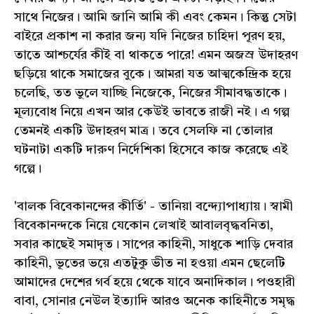
সাথে নিজের। আমি জানি আমি কী এবং কেমন। কিন্তু সেটা
বাইরে প্রকাশ না করার জন্য যদি নিজের চাহিদা পূরণ হয়,
তাতে আশ্চর্যের কীই বা থাকতে পারে! এমন অজস্র উদাহরণ
ছড়িয়ে থাকে সমাজের বুকে। আমরা যত আত্মকেন্দ্রিক হয়ে
চলেছি, তত ভুলে যাচ্ছি নিজেকে, নিজের সীমাবদ্ধতাকে।
মূল্যবোধ নিয়ে এখন আর কেউই ভাবতে রাজী নই। এ গল্প
তেমনই একটি উদাহরণ মাত্র। তবে সেলফি না তোলার
ঘটনাটা একটি দারুণ নির্দেশিকা হিসেবে কাজ করেছে এই
গল্পে।
'বালক বিবেকানন্দের কীর্তি' - তানিয়া বন্দ্যোপাধ্যায়। স্বামী
বিবেকানন্দকে নিয়ে যেকোন লেখাই আবালবৃদ্ধবনিতা,
সবার কাছেই সমাদৃত। সাপের কাহিনী, সাধুকে শাড়ি দেবার
কাহিনী, ভূতের ভয়ে এতটুকু ভীত না হওয়া এমন ছেলেটি
আমাদের দেশের গর্ব হয়ে থেকে যাবে অনাদিকাল। পওহারী
বাবা, সোনার নেউল ইত্যাদি আরও অনেক কাহিনীতে সমৃদ্ধ