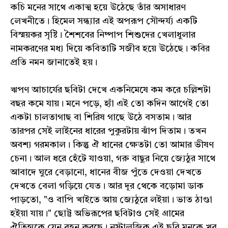
কচি মনের সাথে একাত্ম হয়ে উঠেছে তাঁর অসাধারণ
লেখনীতে। হিমেল সন্ধ্যার এই অপরূপ সৌন্দর্য্য একটি
বিস্ময়কর সৃষ্টি। শৈশবের নিষ্পাপ শিশুদের খেলাধুলার
নামকরণের মধ্য দিয়ে কবিতাটি সজীব হয়ে উঠেছে। কবির
প্রতি নমন জানাতেই হয়।
ঋপণ আচার্যের ছবিটা দেখে একনিমেষে কম করে চল্লিশটা
বছর কমে যায়। মনে পড়ে, হ্যাঁ এই তো কদিন আগেই তো
একটা চালতাগাছ বা শিরিষ গাছে উঠে বসতাম। আর
তারপর সেই লাইনের ধারের পুকুরটায় ঝাঁপ দিতাম। তখন
অবশ্য গরমকাল। কিন্তু ঐ ধানের ক্ষেতটা তো আমার ভীষণ
চেনা। আল ধরে হেঁটে যাওয়া, গরু বাছুর নিয়ে জ্যেঠুর সাথে
আবাদে ঘুরে বেড়ানো, ধানের বীজ পুঁতে দেওয়া দেখতে
দেখতে বেলা গড়িয়ে যেত। আর দূর থেকে বড়োমা ডাক
পাড়তো, "ও বাপি খাইতে আয় জ্যেঠুরে লইয়া। ভাত ঠাণ্ডা
হইয়া যায়।" ছোট্ট অভিরূপের ছবিটাও সেই গ্রামের
ঐতিহ্যকে যেন বহন করছে। নস্টালজিক এই ছবি মনকে খুব