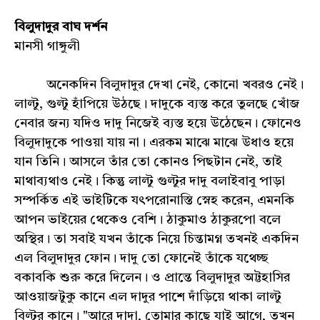
বিলুদাদুর বাঘ দর্শন
মানসী গাঙ্গুলী
অনেকদিন বিলুদাদুর দেখা নেই, কোনো খবরও নেই।
লাল্টু, গুল্টু হাঁপিয়ে উঠছে। দাদুকে ব্যস্ত করে তুলছে খোঁজ
নেবার জন্য যদিও দাদু নিজেই ব্যস্ত হয়ে উঠেছেন। ফোনেও
বিলুদাদুকে পাওয়া যায় না। এরকম মাঝে মাঝে উধাও হয়ে
যান তিনি। আসলে তাঁর তো কোনও পিছটান নেই, তাই
মাথাব্যথাও নেই। কিন্তু লাল্টু গুল্টুর দাদু বলাইবাবু পাড়া
সম্পর্কিত এই ভাইটিকে যৎপরোনাস্তি স্নেহ করেন, এমনকি
আপন ভাইয়ের থেকেও বেশি। ঠাকুমাও ঠাকুরপো বলে
অস্থির। তা সবাই যখন তাঁকে নিয়ে চিন্তামগ্ন তখনই একদিন
এল বিলুদাদুর ফোন। দাদু তো ফোনেই তাঁকে যথেচ্ছ
বকাবকি শুরু করে দিলেন। ও প্রান্তে বিলুদাদুর অট্টহাসির
আওয়াজটুকু কানে এল দাদুর পাশে দাঁড়িয়ে থাকা লাল্টু
বিল্টুর কানে। "আরে দাদা, তোমার কাছে যাই আগে, তখন