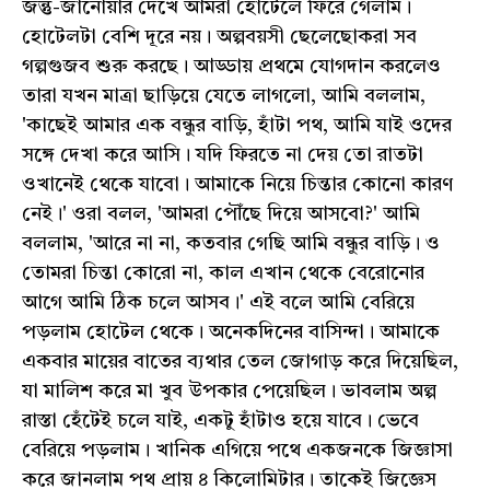
জন্তু-জানোয়ার দেখে আমরা হোটেলে ফিরে গেলাম।
হোটেলটা বেশি দূরে নয়। অল্পবয়সী ছেলেছোকরা সব
গল্পগুজব শুরু করছে। আড্ডায় প্রথমে যোগদান করলেও
তারা যখন মাত্রা ছাড়িয়ে যেতে লাগলো, আমি বললাম,
'কাছেই আমার এক বন্ধুর বাড়ি, হাঁটা পথ, আমি যাই ওদের
সঙ্গে দেখা করে আসি। যদি ফিরতে না দেয় তো রাতটা
ওখানেই থেকে যাবো। আমাকে নিয়ে চিন্তার কোনো কারণ
নেই।' ওরা বলল, 'আমরা পৌঁছে দিয়ে আসবো?' আমি
বললাম, 'আরে না না, কতবার গেছি আমি বন্ধুর বাড়ি। ও
তোমরা চিন্তা কোরো না, কাল এখান থেকে বেরোনোর
আগে আমি ঠিক চলে আসব।' এই বলে আমি বেরিয়ে
পড়লাম হোটেল থেকে। অনেকদিনের বাসিন্দা। আমাকে
একবার মায়ের বাতের ব্যথার তেল জোগাড় করে দিয়েছিল,
যা মালিশ করে মা খুব উপকার পেয়েছিল। ভাবলাম অল্প
রাস্তা হেঁটেই চলে যাই, একটু হাঁটাও হয়ে যাবে। ভেবে
বেরিয়ে পড়লাম। খানিক এগিয়ে পথে একজনকে জিজ্ঞাসা
করে জানলাম পথ প্রায় ৪ কিলোমিটার। তাকেই জিজ্ঞেস