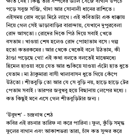
ক্ষতি নেই। কিন্তু তাঁর সম্পদের ডালি সেজে বাগান উপচে
পড়ে সবুজ সব্জি, গাঁদা আর সোনালী ধানের রাশিতে।
এইসময় রোদ বড়ো মিঠে লাগে। এই কবিতাটা এক ধাক্কায়
নিয়ে গেল সেই ভাড়াবাড়ির বারান্দায়, যেখানে দুপুরবেলা
রোদ আসতো। রোদের দিকে পিঠ দিয়ে সবাই খেতে
বসতাম। খাওয়া শেষ হলেও রোদ পোহাতাম বসে। গল্প
হতো কতরকমের। আর থেকে থেকেই বলে উঠতাম, কী
ঠাণ্ডা পড়েছে গো! এই কথা বলতে বলতেই মাঝেমধ্যে
হিমেল হাওয়া বয়ে যেত আর শুকিয়ে যাওয়া এঁটো হাত ধুতে
যেতাম। মা ঠাকুমারা বাসী থালাবাসন ধুতে গিয়ে কেঁপে
উঠতো। শীতবুড়ি তো আর যে সে বুড়ি নয়, হাড়ে হাড়ে টের
পেতাম সবাই। তারপর জবুথবু হয়ে বিছানায় লেপের মধ্যে।
কত কিছুই মনে এসে গেল শীতবুড়িটার জন্য।
'উবুদশ' - চন্দ্রনাথ শেঠ
কবির এই রচনার তারিফ না করে পারিনা। ফুল, কুঁড়ি সমৃদ্ধ
ফুলের বাগান এবং আকাশভরা তারা, চাঁদ কত সুন্দর করে