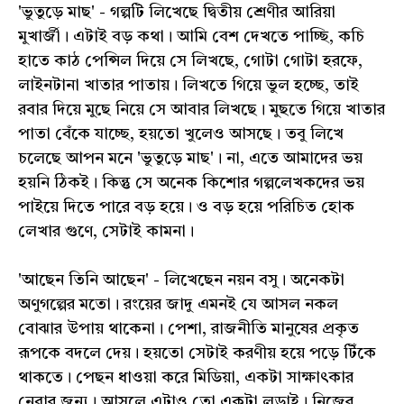
'ভুতুড়ে মাছ' - গল্পটি লিখেছে দ্বিতীয় শ্রেণীর আরিয়া
মুখার্জী। এটাই বড় কথা। আমি বেশ দেখতে পাচ্ছি, কচি
হাতে কাঠ পেন্সিল দিয়ে সে লিখছে, গোটা গোটা হরফে,
লাইনটানা খাতার পাতায়। লিখতে গিয়ে ভুল হচ্ছে, তাই
রবার দিয়ে মুছে নিয়ে সে আবার লিখছে। মুছতে গিয়ে খাতার
পাতা বেঁকে যাচ্ছে, হয়তো খুলেও আসছে। তবু লিখে
চলেছে আপন মনে 'ভুতুড়ে মাছ'। না, এতে আমাদের ভয়
হয়নি ঠিকই। কিন্তু সে অনেক কিশোর গল্পলেখকদের ভয়
পাইয়ে দিতে পারে বড় হয়ে। ও বড় হয়ে পরিচিত হোক
লেখার গুণে, সেটাই কামনা।
'আছেন তিনি আছেন' - লিখেছেন নয়ন বসু। অনেকটা
অণুগল্পের মতো। রংয়ের জাদু এমনই যে আসল নকল
বোঝার উপায় থাকেনা। পেশা, রাজনীতি মানুষের প্রকৃত
রূপকে বদলে দেয়। হয়তো সেটাই করণীয় হয়ে পড়ে টিঁকে
থাকতে। পেছন ধাওয়া করে মিডিয়া, একটা সাক্ষাৎকার
নেবার জন্য। আসলে এটাও তো একটা লড়াই। নিজের