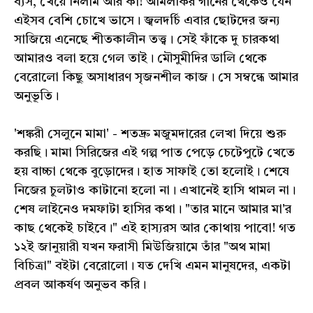
ব্যস, খেয়ে নিলাম আর কী! আমলকির গানের থেকেও যেন
এইসব বেশি চোখে ভাসে। জ্বলদর্চি এবার ছোটদের জন্য
সাজিয়ে এনেছে শীতকালীন তত্ত্ব। সেই ফাঁকে দু চারকথা
আমারও বলা হয়ে গেল তাই। মৌসুমীদির ডালি থেকে
বেরোলো কিছু অসাধারণ সৃজনশীল কাজ। সে সম্বন্ধে আমার
অনুভূতি।
'শঙ্করী সেলুনে মামা' - শতদ্রু মজুমদারের লেখা দিয়ে শুরু
করছি। মামা সিরিজের এই গল্প পাত পেড়ে চেটেপুটে খেতে
হয় বাচ্চা থেকে বুড়োদের। হাত সাফাই তো হলোই। শেষে
নিজের চুলটাও কাটানো হলো না। এখানেই হাসি থামল না।
শেষ লাইনেও দমফাটা হাসির কথা। "তার মানে আমার মা'র
কাছ থেকেই চাইবে।" এই হাস্যরস আর কোথায় পাবো! গত
১২ই জানুয়ারী যখন ফরাসী মিউজিয়ামে তাঁর "অথ মামা
বিচিত্রা" বইটা বেরোলো। যত দেখি এমন মানুষদের, একটা
প্রবল আকর্ষণ অনুভব করি।