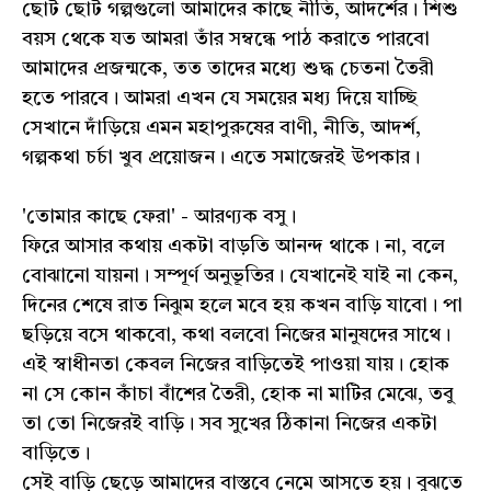
ছোট ছোট গল্পগুলো আমাদের কাছে নীতি, আদর্শের। শিশু
বয়স থেকে যত আমরা তাঁর সম্বন্ধে পাঠ করাতে পারবো
আমাদের প্রজন্মকে, তত তাদের মধ্যে শুদ্ধ চেতনা তৈরী
হতে পারবে। আমরা এখন যে সময়ের মধ্য দিয়ে যাচ্ছি
সেখানে দাঁড়িয়ে এমন মহাপুরুষের বাণী, নীতি, আদৰ্শ,
গল্পকথা চর্চা খুব প্রয়োজন। এতে সমাজেরই উপকার।
'তোমার কাছে ফেরা' - আরণ্যক বসু।
ফিরে আসার কথায় একটা বাড়তি আনন্দ থাকে। না, বলে
বোঝানো যায়না। সম্পূর্ণ অনুভূতির। যেখানেই যাই না কেন,
দিনের শেষে রাত নিঝুম হলে মবে হয় কখন বাড়ি যাবো। পা
ছড়িয়ে বসে থাকবো, কথা বলবো নিজের মানুষদের সাথে।
এই স্বাধীনতা কেবল নিজের বাড়িতেই পাওয়া যায়। হোক
না সে কোন কাঁচা বাঁশের তৈরী, হোক না মাটির মেঝে, তবু
তা তো নিজেরই বাড়ি। সব সুখের ঠিকানা নিজের একটা
বাড়িতে।
সেই বাড়ি ছেড়ে আমাদের বাস্তবে নেমে আসতে হয়। বুঝতে