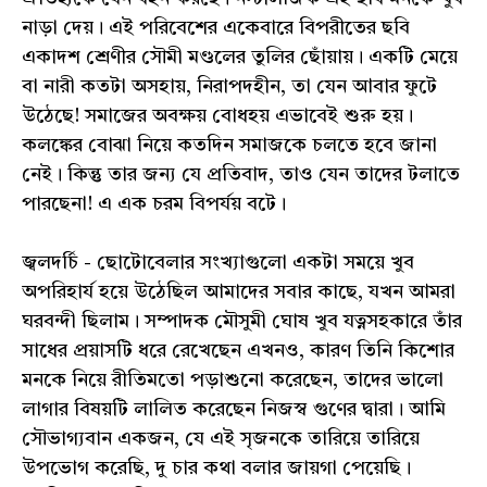
নাড়া দেয়। এই পরিবেশের একেবারে বিপরীতের ছবি
একাদশ শ্রেণীর সৌমী মণ্ডলের তুলির ছোঁয়ায়। একটি মেয়ে
বা নারী কতটা অসহায়, নিরাপদহীন, তা যেন আবার ফুটে
উঠেছে! সমাজের অবক্ষয় বোধহয় এভাবেই শুরু হয়।
কলঙ্কের বোঝা নিয়ে কতদিন সমাজকে চলতে হবে জানা
নেই। কিন্তু তার জন্য যে প্রতিবাদ, তাও যেন তাদের টলাতে
পারছেনা! এ এক চরম বিপর্যয় বটে।
জ্বলদর্চি - ছোটোবেলার সংখ্যাগুলো একটা সময়ে খুব
অপরিহার্য হয়ে উঠেছিল আমাদের সবার কাছে, যখন আমরা
ঘরবন্দী ছিলাম। সম্পাদক মৌসুমী ঘোষ খুব যত্নসহকারে তাঁর
সাধের প্রয়াসটি ধরে রেখেছেন এখনও, কারণ তিনি কিশোর
মনকে নিয়ে রীতিমতো পড়াশুনো করেছেন, তাদের ভালো
লাগার বিষয়টি লালিত করেছেন নিজস্ব গুণের দ্বারা। আমি
সৌভাগ্যবান একজন, যে এই সৃজনকে তারিয়ে তারিয়ে
উপভোগ করেছি, দু চার কথা বলার জায়গা পেয়েছি।