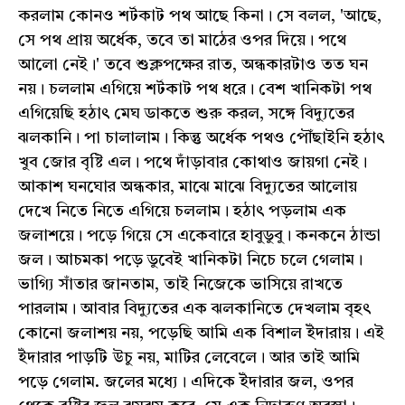
করলাম কোনও শর্টকাট পথ আছে কিনা। সে বলল, 'আছে,
সে পথ প্রায় অর্ধেক, তবে তা মাঠের ওপর দিয়ে। পথে
আলো নেই।' তবে শুক্লপক্ষের রাত, অন্ধকারটাও তত ঘন
নয়। চললাম এগিয়ে শর্টকাট পথ ধরে। বেশ খানিকটা পথ
এগিয়েছি হঠাৎ মেঘ ডাকতে শুরু করল, সঙ্গে বিদ্যুতের
ঝলকানি। পা চালালাম। কিন্তু অর্ধেক পথও পৌঁছাইনি হঠাৎ
খুব জোর বৃষ্টি এল। পথে দাঁড়াবার কোথাও জায়গা নেই।
আকাশ ঘনঘোর অন্ধকার, মাঝে মাঝে বিদ্যুতের আলোয়
দেখে নিতে নিতে এগিয়ে চললাম। হঠাৎ পড়লাম এক
জলাশয়ে। পড়ে গিয়ে সে একেবারে হাবুডুবু। কনকনে ঠান্ডা
জল। আচমকা পড়ে ডুবেই খানিকটা নিচে চলে গেলাম।
ভাগ্যি সাঁতার জানতাম, তাই নিজেকে ভাসিয়ে রাখতে
পারলাম। আবার বিদ্যুতের এক ঝলকানিতে দেখলাম বৃহৎ
কোনো জলাশয় নয়, পড়েছি আমি এক বিশাল ইঁদারায়। এই
ইঁদারার পাড়টি উচু নয়, মাটির লেবেলে। আর তাই আমি
পড়ে গেলাম. জলের মধ্যে। এদিকে ইঁদারার জল, ওপর