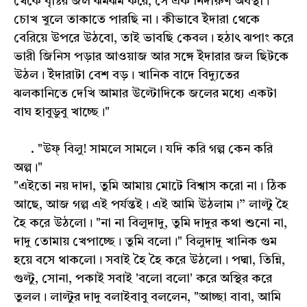
থেকে বৃষ্টির জল ঝমঝম করে, সে এক নিদারুণ অবস্থা।
চোখ খুলে তাকাতে পারছি না। কীভাবে ইঁদারা থেকে
বেরিয়ে উপরে উঠবো, তাই ভাবছি কেবল। হঠাৎ ঝপাং করে
ভারী জিনিস পড়ার আওয়াজ আর সঙ্গে ইঁদারার জল ছিটকে
উঠল। ইঁদারাটা বেশ বড়। খানিক বাদে বিদ্যুতের
ঝলকানিতে দেখি আমার উল্টোদিকে জলের মধ্যে একটা
বাঘ হাবুডুবু খাচ্ছে।"
. "উফ্ বিলু! সামলে সামলে। যদি করি গল্প কেন করি
অল্প।"
"এইতো নয় দাদা, তুমি আমায় মোটে বিশ্বাস করো না। ঠিক
আছে, আজ গল্প এই পর্যন্তই। এই আমি উঠলাম।” লাল্টু হৈ
হৈ করে উঠলো। "না না বিলুদাদু, তুমি দাদুর কথা শুনো না,
দাদু তোমায় খেপাচ্ছে। তুমি বলো।" বিলুদাদু খানিক গুম
হয়ে বসে থাকলো। সবাই হৈ হৈ করে উঠলো। পদ্মা, তিন্নি,
গুল্টু, সোনা, পকাই সবাই 'বলো বলো' করে অস্থির করে
তুলল। লাল্টুর দাদু বলাইবাবু বললেন, "আচ্ছা বাবা, আমি