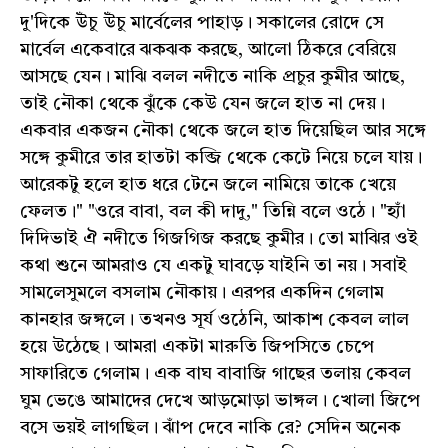
দু'দিকে উঁচু উঁচু মার্বেলের পাহাড়। সকালের রোদে সে
মার্বেল একেবারে ঝকঝক করছে, আলো ঠিকরে বেরিয়ে
আসছে যেন। মাঝি বলল নদীতে নাকি প্রচুর কুমীর আছে,
তাই নৌকা থেকে ঝুঁকে কেউ যেন জলে হাত না দেয়।
একবার একজন নৌকা থেকে জলে হাত দিয়েছিল আর সঙ্গে
সঙ্গে কুমীরে তার হাতটা কব্জি থেকে কেটে নিয়ে চলে যায়।
আরেকটু হলে হাত ধরে টেনে জলে নামিয়ে তাকে খেয়ে
ফেলত।" "ওরে বাবা, বল কী দাদু," তিন্নি বলে ওঠে। "হ্যাঁ
দিদিভাই ঐ নদীতে গিজগিজ করছে কুমীর। তো মাঝির ওই
কথা শুনে আমরাও যে একটু ঘাবড়ে যাইনি তা নয়। সবাই
সামলেসুমলে বসলাম নৌকায়। এরপর একদিন গেলাম
কানহার জঙ্গলে। তখনও সূর্য ওঠেনি, আকাশ কেবল লাল
হয়ে উঠেছে। আমরা একটা মারুতি জিপসিতে চেপে
সাফারিতে গেলাম। এক বাঘ বাবাজি গাছের তলায় কেবল
ঘুম ভেঙে আমাদের দেখে আড়মোড়া ভাঙ্গল। খোলা জিপে
বসে ভয়ই লাগছিল। ঝাঁপ দেবে নাকি রে? সেদিন অনেক