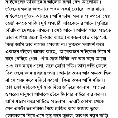
সাইকেলের ডায়নামোর আলোয় রাস্তা বেশ আলোময়।
দু'জনের গলার আওয়াজ তখন একটু জোরে। তার মানে
সাইকেলে দু'জন আসছে। আমি ভাঙ্গা গলায় প্রানপণে 'হেল্প
হেল্প' করতে থাকি। দুই পথচারী সাইকেলের আলো ঘুরিয়ে
চারিদিক দেখতে লাগলো। সেই আলো আমার গায়ে পড়তে
তারা এগিয়ে এলো ইঁদারার কাছে। একজন হাত বাড়ালো,
কিন্তু আমি তার নাগাল পেলাম না। দু'জনে পরামর্শ করে
একজন রইলো আমার কাছে, আরেকজন সাইকেল নিয়ে সাঁ
করে বেরিয়ে গেল। পাঁচ-সাত মিনিট পর তার সঙ্গে আরো
৫-৬ জন মানুষ এলো, সঙ্গে মোটা দড়ি। তারা দড়ি ফেলে
দিল জলে আমার ধরার জন্য। আমার তখন আর ক্ষমতা ছিল
না যে শক্ত করে দড়িটা ধরবো। কিন্তু তখন আমি মরিয়া।
তাই সেই দড়িকে দুই হাত দিয়ে জড়িয়ে ধরলাম। পাড়ের
ওপরের মানুষরা আমাকে টেনে ইঁদারার বাইরে বার করল।
আমি ধড়াস করে মাটিতে পড়লাম। তারাই কোথা থেকে
যেন একটা ভ্যানরিক্সা নিয়ে হাজির করে আমায় তুলে
লোকালয়ে নিয়ে এসে সুস্থ করে তুলল, তারপর বন্ধুর বাড়ি