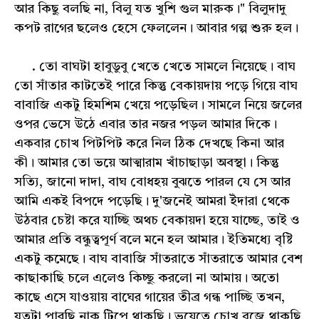
আর কিছু বলছি না, বিলু যত খুশি গুল মারুক।" বিলুদাদু
কপট রাগের ছলেও হেসে ফেললেন। আবার গল্প শুরু হল।
. তো বাঘটা হাবুডুবু খেতে খেতে সামলে নিয়েছে। বাঘ
তো সাঁতার কাটতেই পারে কিন্তু বেকায়দায় পড়ে গিয়ে বাঘ
বাবাজি একটু হিমশিম খেয়ে পড়েছিল। সামলে নিয়ে জলের
ওপর ভেসে উঠে এবার তার নজর পড়ল আমার দিকে।
একবার চোখ পিটপিট করে নিল ঠিক দেখছে কিনা আর
কী। আমার তো ভয়ে আত্মারাম খাঁচাছাড়া অবস্থা। কিন্তু
সত্যি, জানো দাদা, বাঘ বোধহয় বুঝতে পারল যে সে আর
আমি একই বিপদে পড়েছি। দু'জনেই আমরা ইঁদারা থেকে
উঠবার চেষ্টা করে যাচ্ছি অথচ বেকায়দা হয়ে যাচ্ছে, তাই ও
আমার প্রতি বন্ধুত্বপূর্ণ বলে মনে হল আমার। ইতিমধ্যে বৃষ্টি
একটু কমেছে। বাঘ বাবাজি সাঁতরাতে সাঁতরাতে আমার বেশ
কাছাকাছি চলে এলেও কিচ্ছু করলো না আমায়। অতো
কাছে এসে যাওয়ায় বাঘের গায়ের তীব্র গন্ধ পাচ্ছি তখন,
যতটা পারছি নাক টিপে থাকছি। ভয়েতে চোখ বুজে থাকছি,