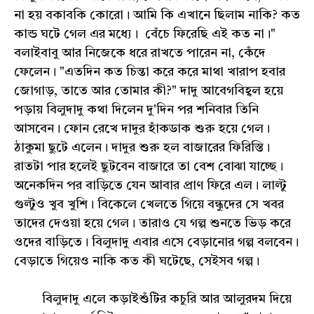
না হয় বকাবকি কোরো। আমি কি এখানে ছিলাম নাকি? কত
কান্ড ঘটে গেল এর মধ্যে। বেঁচে ফিরেছি এই কত না।"
বলাইবাবু আর নিজেকে ধরে রাখতে পারেন না, কেঁদে
ফেলেন। "এতদিন কত চিন্তা করে করে মাথা খারাপ হবার
জোগাড়, তাতে আর তোমার কী?" দাদু আবেগবিহ্বল হয়ে
পড়ায় বিলুদাদু কথা দিলেন দু'দিন পর শনিবার তিনি
আসবেন। ফোন রেখে দাদুর হাঁকডাক শুরু হয়ে গেল।
ঠাকুমা ছুটে এলেন। দাদুর শুরু হল বাজারের ফিরিস্তি।
রাতটা পার হলেই ছুটবেন বাজারে তা বেশ বোঝা যাচ্ছে।
অনেকদিন পর বাড়িতে যেন আবার প্রাণ ফিরে এল। লাল্টু
গুল্টুও খুব খুশি। বিকেলে খেলতে গিয়ে বন্ধুদের সে খবর
তাদের দেওয়া হয়ে গেল। তারাও যে গল্প শুনতে ভিড় করে
ওদের বাড়িতে। বিলুদাদু এবার এসে বেড়ানোর গল্প বলবেন।
বেড়াতে গিয়েও নাকি কত কী ঘটেছে, সেইসব গল্প।
বিলুদাদু এলে কড়াইশুঁটির কচুরি আর আলুরদম দিয়ে