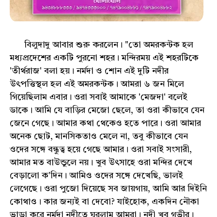
বিলুদাদু আবার শুরু করলেন। "তো অমরকন্টক হল
মধ্যপ্রদেশের একটি পুরনো শহর। মন্দিরময় এই শহরটিকে
'তীর্থরাজ' বলা হয়। নর্মদা ও শোন এই দুটি নদীর
উৎপত্তিস্থল হল এই অমরকন্টক। আমরা ৬ জন মিলে
গিয়েছিলাম এবার। ওরা সবাই আমাকে 'মেজদা' বলেই
ডাকে। আমি যে বাড়ির মেজো ছেলে, তা ওরা কীভাবে যেন
জেনে গেছে। আমার কথা থেকেও হতে পারে। ওরা আমার
অনেক ছোট, মানসিকতাও মেলে না, তবু কীভাবে যেন
ওদের সঙ্গে বন্ধুত্ব হয়ে গেছে আমার। ওরা সবাই সংসারী,
আমার মত বাউন্ডুলে নয়। খুব উৎসাহে ওরা মন্দির দেখে
বেড়ালো ক'দিন। আমিও ওদের সঙ্গে দেখেছি, ভালই
লেগেছে। ওরা পুজো দিয়েছে সব জায়গায়, আমি আর দিইনি
কোথাও। কার জন্যই বা দেবো? যাইহোক, একদিন নৌকা
ভাড়া করে নর্মদা নদীতে ঘুরলাম আমরা। নদী খুব গভীর।