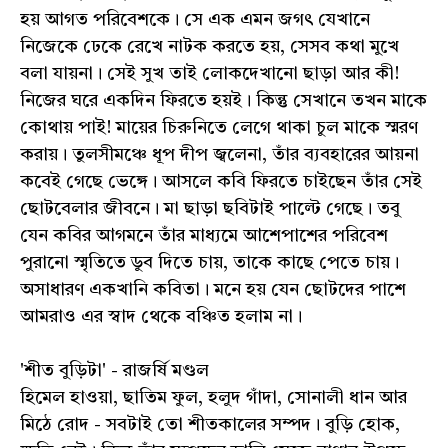
হয় আগত পরিবেশকে। সে এক এমন জগৎ যেখানে
নিজেকে ঢেকে রেখে নাটক করতে হয়, সেসব কথা মুখে
বলা যায়না। সেই সুখ তাই লোকদেখানো ছাড়া আর কী!
নিজের ঘরে একদিন ফিরতে হয়ই। কিন্তু সেখানে তখন মাকে
কোথায় পাই! মায়ের চিরুনিতে লেগে থাকা চুল মাকে স্মরণ
করায়। তুলসীমঞ্চে ধূপ দীপ জ্বলেনা, তাঁর ব্যবহারের আয়না
কবেই গেছে ভেঙ্গে। আসলে কবি ফিরতে চাইছেন তাঁর সেই
ছোটবেলার জীবনে। মা ছাড়া ছবিটাই পাল্টে গেছে। তবু
যেন কবির আগমনে তাঁর মাধ্যমে আশেপাশের পরিবেশ
পুরানো স্মৃতিতে ডুব দিতে চায়, তাকে কাছে পেতে চায়।
অসাধারণ একখানি কবিতা। মনে হয় যেন ছোটদের পাশে
আমরাও এর স্বাদ থেকে বঞ্চিত হলাম না।
'শীত বুড়িটা' - রাজর্ষি মণ্ডল
হিমেল হাওয়া, ছাতিম ফুল, হলুদ গাঁদা, সোনালী ধান আর
মিঠে রোদ - সবটাই তো শীতকালের সম্পদ। বুড়ি হোক,