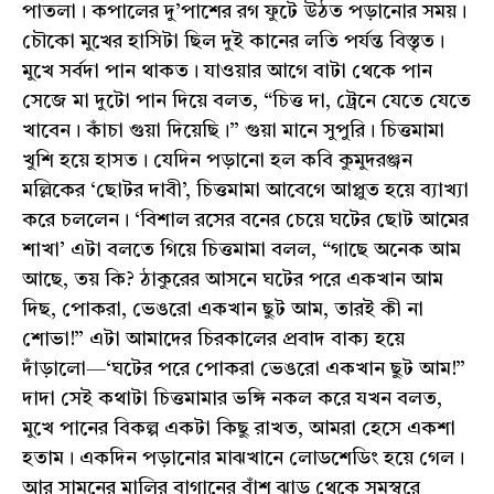
পাতলা। কপালের দু’পাশের রগ ফুটে উঠত পড়ানোর সময়।
চৌকো মুখের হাসিটা ছিল দুই কানের লতি পর্যন্ত বিস্তৃত।
মুখে সর্বদা পান থাকত। যাওয়ার আগে বাটা থেকে পান
সেজে মা দুটো পান দিয়ে বলত, “চিত্ত দা, ট্রেনে যেতে যেতে
খাবেন। কাঁচা গুয়া দিয়েছি।” গুয়া মানে সুপুরি। চিত্তমামা
খুশি হয়ে হাসত। যেদিন পড়ানো হল কবি কুমুদরঞ্জন
মল্লিকের ‘ছোটর দাবী’, চিত্তমামা আবেগে আপ্লুত হয়ে ব্যাখ্যা
করে চললেন। ‘বিশাল রসের বনের চেয়ে ঘটের ছোট আমের
শাখা’ এটা বলতে গিয়ে চিত্তমামা বলল, “গাছে অনেক আম
আছে, তয় কি? ঠাকুরের আসনে ঘটের পরে একখান আম
দিছ, পোকরা, ভেঙরো একখান ছুট আম, তারই কী না
শোভা!” এটা আমাদের চিরকালের প্রবাদ বাক্য হয়ে
দাঁড়ালো—‘ঘটের পরে পোকরা ভেঙরো একখান ছুট আম!”
দাদা সেই কথাটা চিত্তমামার ভঙ্গি নকল করে যখন বলত,
মুখে পানের বিকল্প একটা কিছু রাখত, আমরা হেসে একশা
হতাম। একদিন পড়ানোর মাঝখানে লোডশেডিং হয়ে গেল।
আর সামনের মালির বাগানের বাঁশ ঝাড় থেকে সমস্বরে