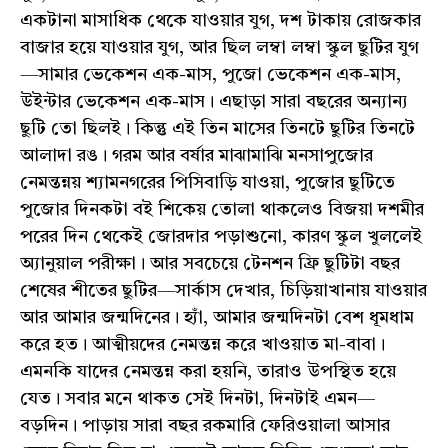
একটানা মাসাধিক থেকে যাওয়ার যুগ, দশ টাকায় রোজকার
বাজার হয়ে যাওয়ার যুগ, আর ছিল লম্বা লম্বা স্কুল ছুটির যুগ
—সামার ভেকেশন এক-মাস, পুজো ভেকেশন এক-মাস,
উইন্টার ভেকেশন এক-মাস। এছাড়া সারা বছরের অন্যান্য
ছুটি তো ছিলই। কিন্তু এই তিন মাসের তিনটে ছুটির তিনটে
আলাদা রঙ। গরম আর বর্ষার মাঝামাঝি মনসাপুজোর
নেমন্তন্নয় শ্যামনগরের পিসিবাড়ি যাওয়া, পুজোর ছুটিতে
পুজোর দিনকটা বই শিকেয় তোলা থাকলেও বিজয়া দশমীর
পরের দিন থেকেই জোরদার পড়াশুনো, কারণ স্কুল খুললেই
অ্যানুয়াল পরীক্ষা। আর সবচেয়ে টেনশন ফ্রি ছুটিটা বছর
শেষের শীতের ছুটির—সার্কাস দেখার, চিড়িয়াখানায় যাওয়ার
আর আমার জন্মদিনের। হ্যাঁ, আমার জন্মদিনটা বেশ ধূমধাম
করে হত। আত্মীয়দের নেমন্তন্ন করে খাওয়াত মা-বাবা।
এমনকি যাদের নেমন্তন্ন করা হয়নি, তারাও উপস্থিত হয়ে
যেত। সবার মনে থাকত সেই দিনটা, দিনটাই এমন—
বড়দিন। পাড়ায় সারা বছর রকমারি ফেরিওয়ালা আসার