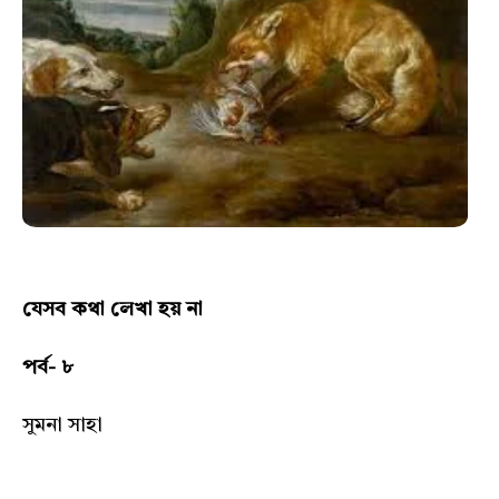
যেসব কথা লেখা হয় না
পর্ব- ৮
সুমনা সাহা