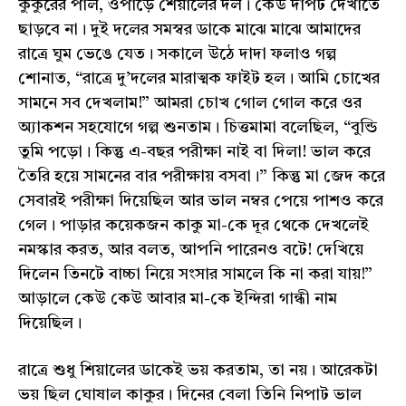
কুকুরের পাল, ওপাড়ে শেয়ালের দল। কেউ দাপট দেখাতে
ছাড়বে না। দুই দলের সমস্বর ডাকে মাঝে মাঝে আমাদের
রাত্রে ঘুম ভেঙে যেত। সকালে উঠে দাদা ফলাও গল্প
শোনাত, “রাত্রে দু’দলের মারাত্মক ফাইট হল। আমি চোখের
সামনে সব দেখলাম!” আমরা চোখ গোল গোল করে ওর
অ্যাকশন সহযোগে গল্প শুনতাম। চিত্তমামা বলেছিল, “বুন্ডি
তুমি পড়ো। কিন্তু এ-বছর পরীক্ষা নাই বা দিলা! ভাল করে
তৈরি হয়ে সামনের বার পরীক্ষায় বসবা।” কিন্তু মা জেদ করে
সেবারই পরীক্ষা দিয়েছিল আর ভাল নম্বর পেয়ে পাশও করে
গেল। পাড়ার কয়েকজন কাকু মা-কে দূর থেকে দেখলেই
নমস্কার করত, আর বলত, আপনি পারেনও বটে! দেখিয়ে
দিলেন তিনটে বাচ্চা নিয়ে সংসার সামলে কি না করা যায়!”
আড়ালে কেউ কেউ আবার মা-কে ইন্দিরা গান্ধী নাম
দিয়েছিল।
রাত্রে শুধু শিয়ালের ডাকেই ভয় করতাম, তা নয়। আরেকটা
ভয় ছিল ঘোষাল কাকুর। দিনের বেলা তিনি নিপাট ভাল