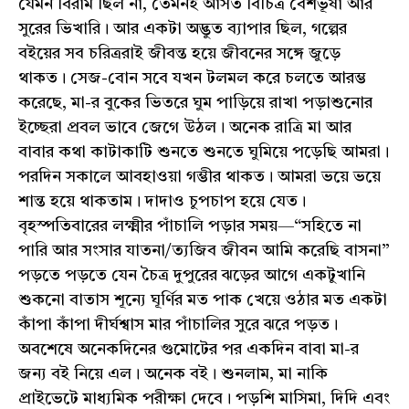
যেমন বিরাম ছিল না, তেমনই আসত বিচিত্র বেশভূষা আর
সুরের ভিখারি। আর একটা অদ্ভুত ব্যাপার ছিল, গল্পের
বইয়ের সব চরিত্ররাই জীবন্ত হয়ে জীবনের সঙ্গে জুড়ে
থাকত। সেজ-বোন সবে যখন টলমল করে চলতে আরম্ভ
করেছে, মা-র বুকের ভিতরে ঘুম পাড়িয়ে রাখা পড়াশুনোর
ইচ্ছেরা প্রবল ভাবে জেগে উঠল। অনেক রাত্রি মা আর
বাবার কথা কাটাকাটি শুনতে শুনতে ঘুমিয়ে পড়েছি আমরা।
পরদিন সকালে আবহাওয়া গম্ভীর থাকত। আমরা ভয়ে ভয়ে
শান্ত হয়ে থাকতাম। দাদাও চুপচাপ হয়ে যেত।
বৃহস্পতিবারের লক্ষ্মীর পাঁচালি পড়ার সময়—“সহিতে না
পারি আর সংসার যাতনা/ত্যজিব জীবন আমি করেছি বাসনা”
পড়তে পড়তে যেন চৈত্র দুপুরের ঝড়ের আগে একটুখানি
শুকনো বাতাস শূন্যে ঘূর্ণির মত পাক খেয়ে ওঠার মত একটা
কাঁপা কাঁপা দীর্ঘশ্বাস মার পাঁচালির সুরে ঝরে পড়ত।
অবশেষে অনেকদিনের গুমোটের পর একদিন বাবা মা-র
জন্য বই নিয়ে এল। অনেক বই। শুনলাম, মা নাকি
প্রাইভেটে মাধ্যমিক পরীক্ষা দেবে। পড়শি মাসিমা, দিদি এবং