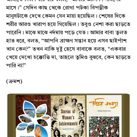
মাসে।” সেদিন কাছ থেকে রোগা পটকা বিপত্নীক
মানুষটাকে দেখে কেমন যেন মায়া হয়েছিল। শেষের দিকে
শরীর আরও খারাপ হয়ে গিয়েছিল। তবুও নেশা করা ছাড়তে
পারেনি। মাঝে মাঝে নর্দমায় পড়ে যেত। আমার বাবা তুলত
হাত ধরে, বলত, “আপনি ব্রাহ্মণ সন্তান হয়ে এসব ছাইপাঁশ
খান কেন?” তখন নাকি দুষ্টু হেসে বাবাকে বলত, “একবার
খেয়ে দেখো চক্কোত্তি দা, তাহলে তুমিও বুঝবে, কেন ছাড়তে
পারি না!”
(ক্রমশ)