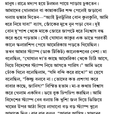
মানুষ। রাত্রে মদ্যপ হয়ে টলমল পায়ে পাড়ায় ঢুকতেন।
আমাদের গোলমাল বা কান্নাকাটির শব্দ পেলেই জড়ানো
গলায় হুঙ্কার দিতেন—“অ্যাই টুলটুলির বোন কুলকুলি, আমি
ধরে নিয়ে যাব!” ব্যাস, জোঁকের মুখে নুন পড়া যেন। দুই
বোন দু’পাশ থেকে মাকে জোরে জাপটে ধরে নিঃশ্বাস বন্ধ
করে শুয়ে পড়তাম। সেই ঘোষাল কাকুর এক ভাগ্নে পরবর্তী
কালে স্কলারশিপ পেয়ে আমেরিকায় পড়তে গিয়েছিল।
তখন আমার স্ট্যাম্প (ডাক টিকিট) কালেকশনের নেশা। মা
বলেছিল, “ঘোষাল দা’র কাছে আমেরিকা থেকে চিঠি আসে,
গিয়ে বিদেশের স্ট্যাম্প নিয়ে আসতে পারিস।” আমি ভয়ে
ঢোঁক গিলে বলেছিলাম, “যদি বন্দি করে রাখে?” মা হেসে
বলেছিল, “কিচ্ছু বলবে না। তোদের কত প্রশংসা করে
বাবার কাছে, জানিস?” বিস্মিত হতাম। মা-র কথায় বিশ্বাস
করে গেলাম একদিন। ভয়ে বুক ঢিপঢিপ করছিল। আমি
বিদেশের স্ট্যাম্প নেব বলায় কি খুশি! জল দিয়ে ভিজিয়ে
খামের উপর আঠা দিয়ে লাগানো বড় বড় স্ট্যাম্প খুলে
আমাকে দিল। বার বার বলল, “আবার আসিস। সামনের