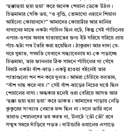
‘হুক্কাহুয়া হুয়া হুয়া’ করে অনেক শেয়াল ডেকে উঠল।
চিত্তমামার সেকি ভয়, “ও বুন্ডি, তোমাগো এহানে শিয়াল
আইলো কোয়ানদে?” আমাদের কোয়ার্টার আর মালির
বাগানের মাঝে একটা পাঁচিল ছিল বটে, কিন্তু সেই পাঁচিলের
এপার-ওপার অবাধ যাতায়াতের জন্য ইট সরিয়ে সরিয়ে প্রায়
পাঁচ-ছটা পথ তৈরি করা হয়েছিল। ঠাকুরদা আর দাদা যে-
ঘরে ঘুমাত, সম্প্রতি যেখানে সন্ধ্যাবেলায় মা-কে পড়াচ্ছে
চিত্তমামা, তার জানলার ঠিক সামনে পাঁচিলের গা ঘেঁষে
বিরাট একটা বাঁশ-ঝাড়। একটু হাওয়া বইলেই তার
পাতাগুলো শন শন করে দুলত। আমরা চেঁচিয়ে বলতাম,
“বাঁশ গাছ করে নাচ।” সেই বাঁশ-ঝাড়ের নিচের গর্তে ছিল
শেয়ালের বাসা। অন্ধকার হলেই ওরা বেরিয়ে আসত আর
‘হুক্কা হুয়া হুয়া হুয়া’ করে ডাকত। আমাদের পাড়ায় নেড়ি
কুকুরের সংখ্যাও নেহাত মন্দ ছিল না। দলে ভারি বলে
তারাও শেয়ালদের ভয় করত না, উলটে ‘ভৌ ভৌ’ রবে
সম্মুখ সমরে দাঁড়িয়ে পড়ত। বাউন্ডারি ওয়ালের এপাড়ে