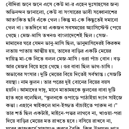
বৌদিরা জনে জনে এসে কেউ মা-র এহেন দুঃসাহসের জন্য
অভিনন্দন জানালো, কেউ বা সংসারের ভাবী সব্বোনাশের
আতংকিত ছবি এঁকে গেল। কিন্তু মা-কে কিছুতেই দমানো
গেল না। ততদিনে মা একজন সবসময়ের অ্যাসিস্টেন্ট পেয়ে
গেছে। মেজ-মাসি তখনও বাংলাদেশেই ছিল। সেজ-
মামাদের ঘরে যেমন ভানু-মাসি ছিল, ভানুমাসিদেরই কিরকম
লতায় পাতায় আত্মীয় হয়, তাদের বাড়ির একটি মেয়ের
দায়িত্ব মা-কে নিতে বলল মেজ-মাসি। ওরা পাঁচ বোন। বড়
আর মেজর বিয়ে হয়ে গেছে। ওর বাবা ছিল ভাগ-চাষি।
অভাবের সংসার। দুটি মেয়ের বিয়ে দিতেই সর্বস্বান্ত। সেজটি
বয়স্থা। নাম ঝুলন। তার পরের দুই বোনের বিয়ের বয়স
হয়নি। আমাদের দাদু, মানে মাতামহকে ঝুলনের বাবা দুটি
হাত ধরে বলেছিল, “ঝুলনকে ওপাড়ে পাঠাইয়া দ্যান সাইজে
কত্তা। এহানে থাইকলে মান-ইজ্জত বাঁচাইতে পারুম না।”
তার শর্ত ছিল একটাই, মাইনে-পত্তর লাগবে না, খাওয়া-পরা
দিয়ে বাড়ির মেয়ের মত রাখতে হবে। বসিয়ে রাখবে না,
ঘরের কাজকর্মে সাহায্যও করবে বৈকি, কিন্তু উপযুক্ত পাত্র