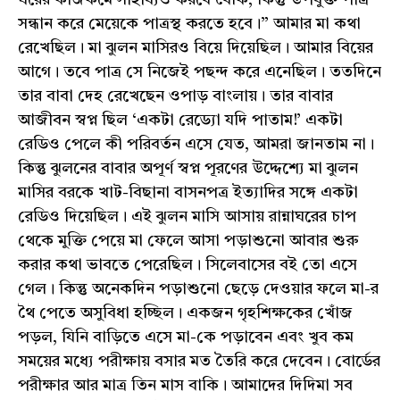
সন্ধান করে মেয়েকে পাত্রস্থ করতে হবে।” আমার মা কথা
রেখেছিল। মা ঝুলন মাসিরও বিয়ে দিয়েছিল। আমার বিয়ের
আগে। তবে পাত্র সে নিজেই পছন্দ করে এনেছিল। ততদিনে
তার বাবা দেহ রেখেছেন ওপাড় বাংলায়। তার বাবার
আজীবন স্বপ্ন ছিল ‘একটা রেড্যো যদি পাতাম!’ একটা
রেডিও পেলে কী পরিবর্তন এসে যেত, আমরা জানতাম না।
কিন্তু ঝুলনের বাবার অপূর্ণ স্বপ্ন পূরণের উদ্দেশ্যে মা ঝুলন
মাসির বরকে খাট-বিছানা বাসনপত্র ইত্যাদির সঙ্গে একটা
রেডিও দিয়েছিল। এই ঝুলন মাসি আসায় রান্নাঘরের চাপ
থেকে মুক্তি পেয়ে মা ফেলে আসা পড়াশুনো আবার শুরু
করার কথা ভাবতে পেরেছিল। সিলেবাসের বই তো এসে
গেল। কিন্তু অনেকদিন পড়াশুনো ছেড়ে দেওয়ার ফলে মা-র
থৈ পেতে অসুবিধা হচ্ছিল। একজন গৃহশিক্ষকের খোঁজ
পড়ল, যিনি বাড়িতে এসে মা-কে পড়াবেন এবং খুব কম
সময়ের মধ্যে পরীক্ষায় বসার মত তৈরি করে দেবেন। বোর্ডের
পরীক্ষার আর মাত্র তিন মাস বাকি। আমাদের দিদিমা সব