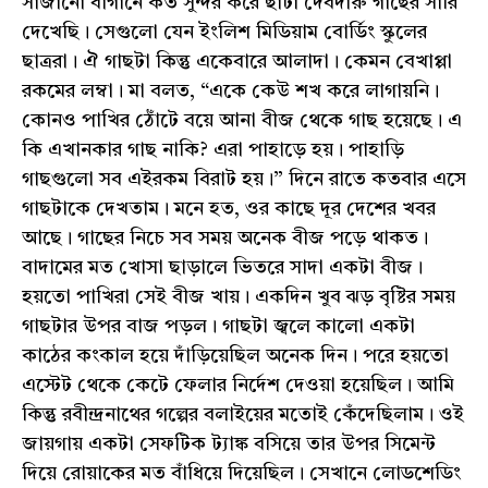
সাজানো বাগানে কত সুন্দর করে ছাঁটা দেবদারু গাছের সারি
দেখেছি। সেগুলো যেন ইংলিশ মিডিয়াম বোর্ডিং স্কুলের
ছাত্ররা। ঐ গাছটা কিন্তু একেবারে আলাদা। কেমন বেখাপ্পা
রকমের লম্বা। মা বলত, “একে কেউ শখ করে লাগায়নি।
কোনও পাখির ঠোঁটে বয়ে আনা বীজ থেকে গাছ হয়েছে। এ
কি এখানকার গাছ নাকি? এরা পাহাড়ে হয়। পাহাড়ি
গাছগুলো সব এইরকম বিরাট হয়।” দিনে রাতে কতবার এসে
গাছটাকে দেখতাম। মনে হত, ওর কাছে দূর দেশের খবর
আছে। গাছের নিচে সব সময় অনেক বীজ পড়ে থাকত।
বাদামের মত খোসা ছাড়ালে ভিতরে সাদা একটা বীজ।
হয়তো পাখিরা সেই বীজ খায়। একদিন খুব ঝড় বৃষ্টির সময়
গাছটার উপর বাজ পড়ল। গাছটা জ্বলে কালো একটা
কাঠের কংকাল হয়ে দাঁড়িয়েছিল অনেক দিন। পরে হয়তো
এস্টেট থেকে কেটে ফেলার নির্দেশ দেওয়া হয়েছিল। আমি
কিন্তু রবীন্দ্রনাথের গল্পের বলাইয়ের মতোই কেঁদেছিলাম। ওই
জায়গায় একটা সেফটিক ট্যাঙ্ক বসিয়ে তার উপর সিমেন্ট
দিয়ে রোয়াকের মত বাঁধিয়ে দিয়েছিল। সেখানে লোডশেডিং