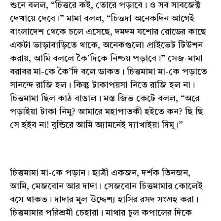
শুনে বলল, “চিত্তরে কই, তোরে পড়াবে। ও সব সাবজেক্ট
দেখায়ে দেবে।” মামা বলল, “চিত্তদা অনেকদিন আগেই
বাংলাদেশ থেকে চলে এসেছে, দমদম যশোর রোডের কাছে
একটা ভাড়াবাড়িতে থাকে, অনেকগুলো প্রাইভেট টিউশন
করায়, আমি বললে কৈ’দিকে নিশ্চয় পড়াবে।” সেজ-মামা
বরাবর মা-কে কৈ’দি বলে ডাকত। চিত্তমামা মা-কে পড়াতে
সানন্দে রাজি হল। কিন্তু টাকাপয়সা নিতে রাজি হল না।
চিত্তমামা ছিল কাঠ বাঙাল। মস্ত জিভ কেটে বলল, “অরে
পড়াইয়া টাকা নিমু? আমারে মহাপাতকী হইতে কন? ছি ছি
সে হইব না! বুন্ডিরে আমি অ্যামনেই দ্যাখাইয়া দিমু।”
চিত্তমামা মা-কে পড়ান। ছাত্রী একজন, দর্শক তিনজন,
আমি, মেজবোন আর দাদা। সেজবোন চিত্তমামার কোলেই
বসে থাকত। দাদার মূল উদ্দেশ্য হাসির রসদ সংগ্রহ করা।
চিত্তমামার পরিশ্রমী চেহারা। মাথার চুল কপালের দিকে