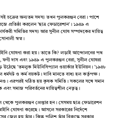
র। সেই চক্রের অন্যতম সদস্য তখন পুলকরঞ্জন বেরা। পাশে
প্রতিষ্ঠা করলেন 'ছাত্র ফেডারেশান'। ১৯৪৯ এ
র্যকরী সমিতির সদস্য আর সুনীল ঘোষ সম্পাদকের দায়িত্ব
োনালী স্বপ্ন।
বেআইনি ঘোষণা করা হয়। তাতে কি? লড়াই আন্দোলনের পথ
ী, ফণী দাস এবং ১৯৪৯ এ পুলকরঞ্জন বেরা, সুনীল ঘোষরা
ড়ে উঠেছে 'তমলুক মিউনিসিপ্যাল ওয়ার্কার ইউনিয়ন। '১৯৪৮
ধর্মঘট ও কর্ম বয়কট। দাবি মানতে বাধ্য হল কর্তৃপক্ষ।
। এরপরই গঠিত হয় কৃষক সমিতি। সকলের সঙ্গে সমান
ষক এবং সমাজ পরিবর্তনের দায়িত্বশীল নেতৃত্ব।
থেকে পুলকরঞ্জন গ্রেপ্তার হন। সেসময় ছাত্র ফেডারেশন
েআইনি ঘোষণা করেছে। আসলে সরকারের নির্দেশে
র জেল হয় তাঁর। কিন্তু পুলিশ তাঁর বিরুদ্ধে সরকার