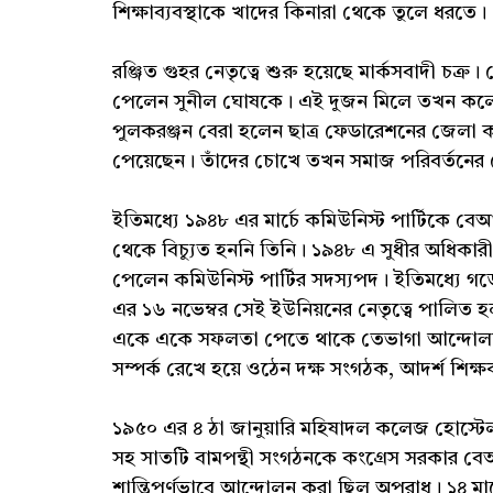
শিক্ষাব্যবস্থাকে খাদের কিনারা থেকে তুলে ধরতে।
রঞ্জিত গুহর নেতৃত্বে শুরু হয়েছে মার্কসবাদী চক্
পেলেন সুনীল ঘোষকে। এই দুজন মিলে তখন কলেজে 
পুলকরঞ্জন বেরা হলেন ছাত্র ফেডারেশনের জেলা কা
পেয়েছেন। তাঁদের চোখে তখন সমাজ পরিবর্তনের স
ইতিমধ্যে ১৯৪৮ এর মার্চে কমিউনিস্ট পার্টিকে 
থেকে বিচ্যুত হননি তিনি। ১৯৪৮ এ সুধীর অধিকার
পেলেন কমিউনিস্ট পার্টির সদস্যপদ। ইতিমধ্যে গ
এর ১৬ নভেম্বর সেই ইউনিয়নের নেতৃত্বে পালিত হল 
একে একে সফলতা পেতে থাকে তেভাগা আন্দোলনও
সম্পর্ক রেখে হয়ে ওঠেন দক্ষ সংগঠক, আদর্শ শিক্
১৯৫০ এর ৪ ঠা জানুয়ারি মহিষাদল কলেজ হোস্টেল 
সহ সাতটি বামপন্থী সংগঠনকে কংগ্রেস সরকার ব
শান্তিপূর্ণভাবে আন্দোলন করা ছিল অপরাধ। ১৪ মাসে