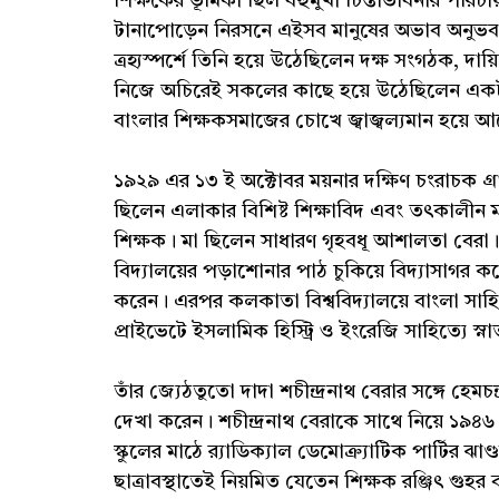
শিক্ষকের ভূমিকা ছিল বহুমুখী চিন্তাভাবনার পরি
টানাপোড়েন নিরসনে এইসব মানুষের অভাব অনুভব করা
ত্রহ্যস্পর্শে তিনি হয়ে উঠেছিলেন দক্ষ সংগঠক, দা
নিজে অচিরেই সকলের কাছে হয়ে উঠেছিলেন একটা জ
বাংলার শিক্ষকসমাজের চোখে জ্বাজ্বল্যমান হয়ে 
১৯২৯ এর ১৩ ই অক্টোবর ময়নার দক্ষিণ চংরাচক গ্রা
ছিলেন এলাকার বিশিষ্ট শিক্ষাবিদ এবং তৎকালীন ময়না
শিক্ষক। মা ছিলেন সাধারণ গৃহবধূ আশালতা বেরা। ময
বিদ্যালয়ের পড়াশোনার পাঠ চুকিয়ে বিদ্যাস
করেন। এরপর কলকাতা বিশ্ববিদ্যালয়ে বাংলা সাহিত্
প্রাইভেটে ইসলামিক হিস্ট্রি ও ইংরেজি সাহিত্যে স্
তাঁর জ্যেঠতুতো দাদা শচীন্দ্রনাথ বেরার সঙ্গে হেমচ
দেখা করেন। শচীন্দ্রনাথ বেরাকে সাথে নিয়ে ১৯৪৬
স্কুলের মাঠে র‍্যাডিক্যাল ডেমোক্র্যাটিক পার্টির
ছাত্রাবস্থাতেই নিয়মিত যেতেন শিক্ষক রঞ্জিৎ গুহর 