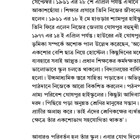
সেপ্টেম্বর। ১৯৬১ এর ২৮ শে এপ্রিল পর্যন্ত এখান
আকাশছোঁয়া। শিক্ষার প্রসারে তিনি নিজের জীবনে
হলেন। ১৯৬১ এর ১৮ ই মে হাওড়ার শ্যামপুর হাইস্
তিনি ফিরে এলেন নিজের জেলায় ঘোষপুর বহুমুখী 
১৯৭৭ এর ১৪ ই এপ্রিল পর্যন্ত। হাউরের এই ঘোষপুর
ভূমিকা সম্পর্কে অশোক পাল উল্লেখ করেছেন, 'অনেক
একশোর বেশি ছাত্র নিয়ে হোস্টেল। কিছুদিনের 
ব্যবহারে সবাই আপ্লুত। প্রধান শিক্ষকের কর্মদক্ষত
ভালোভাবে স্কুল চলতে থাকলো। বিদ্যালয়ের বার্ষি
হলো। উচ্চমাধ্যমিক স্তরে সাহিত্য পড়াতেন। অভিভ
পাঠদানে নিজেকে আরো বিকশিত করলেন। পঠনপাঠ
গ্রাম্য পরিবেশ ঘোষপুর হাইস্কুলের। কিছুটা আদিবা
দরদ। পিছিয়ে পড়া অনুন্নত শ্রেণির মানুষের সন্তান।
প্রাচীর অগ্রাহ্য করে। তাই এঁদের শ্রেণিকক্ষের ব্
ক্ষেত্রে তাঁর একশোভাগ সহযোগিতা থাকত'।
আবারও পরিবর্তন হল তাঁর স্কুল। এবার যোগ দিল