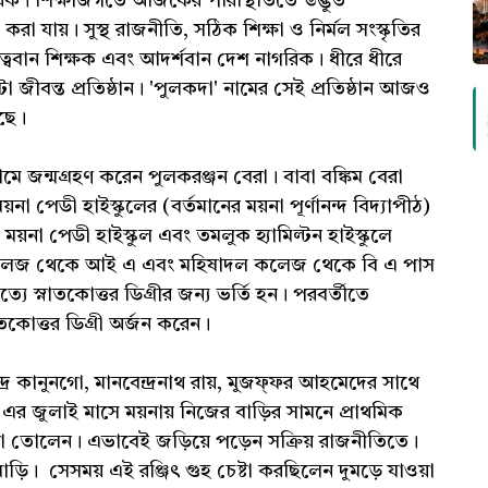
চায়ক। শিক্ষাজগতে আজকের পরিস্থিতিতে উদ্ভুত
 যায়। সুস্থ রাজনীতি, সঠিক শিক্ষা ও নির্মল সংস্কৃতির
য়িত্ববান শিক্ষক এবং আদর্শবান দেশ নাগরিক। ধীরে ধীরে
ীবন্ত প্রতিষ্ঠান। 'পুলকদা' নামের সেই প্রতিষ্ঠান আজও
আছে।
মে জন্মগ্রহণ করেন পুলকরঞ্জন বেরা। বাবা বঙ্কিম বেরা
 পেডী হাইস্কুলের (বর্তমানের ময়না পূর্ণানন্দ বিদ্যাপীঠ)
়না পেডী হাইস্কুল এবং তমলুক হ্যামিল্টন হাইস্কুলে
াগর কলেজ থেকে আই এ এবং মহিষাদল কলেজ থেকে বি এ পাস
যে স্নাতকোত্তর ডিগ্রীর জন্য ভর্তি হন। পরবর্তীতে
নাতকোত্তর ডিগ্রী অর্জন করেন।
ন্দ্র কানুনগো, মানবেন্দ্রনাথ রায়, মুজফ্ফর আহমেদের সাথে
 এর জুলাই মাসে ময়নায় নিজের বাড়ির সামনে প্রাথমিক
 ঝাণ্ডা তোলেন। এভাবেই জড়িয়ে পড়েন সক্রিয় রাজনীতিতে।
বাড়ি। সেসময় এই রঞ্জিৎ গুহ চেষ্টা করছিলেন দুমড়ে যাওয়া