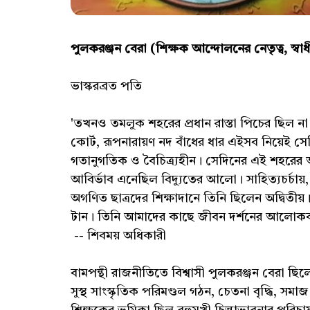
পুলকরঞ্জন বেরা (শিক্ষক আন্দোলনের নেতৃত্ব, স্বাধ
ভাস্করব্রত পতি
'তখনও তমলুক শহরের প্রধান রাস্তা পিচের ছিল না। প্
কোর্ট, রূপনারায়ণ নদ বাঁধের ধার এইসব নিয়েই স
গতানুগতিক ও বৈচিত্র্যহীন। সেদিনের এই শহরের আধ
আবির্ভাব এনেছিল বিদ্যুতের আলো। সাহিত্যচর্চায়, 
অগণিত ছাত্রদের শিক্ষাদানে তিনি ছিলেন অদ্বিতীয়।
টান। তিনি আমাদের কাছে জীবন দর্শনের আলোকবর
-- শিবময় অধিকারী
বামপন্থী রাজনীতিতে বিশ্বাসী পুলকরঞ্জন বেরা ছি
সুস্থ সাংস্কৃতিক পরিমণ্ডল গঠন, চেতনা বৃদ্ধি, সমাজ