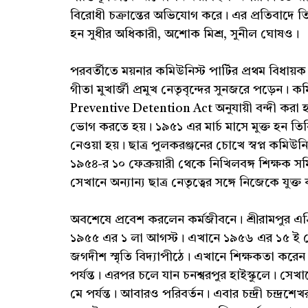
বিরোধী চক্রান্তের অভিযোগ করে। এর প্রতিবাদে 
হন সুধীর অধিকারী, অশোক মিশ্র, সুনীল ঘোষও।
পরবর্তীতে ময়নার কমিউনিস্ট পার্টির প্রথম বিধায়ক
গীতা মুখার্জী প্রমুখ নেতৃবৃন্দের সুনজরে পড়েন। কমি
Preventive Detention Act অনুযায়ী বন্দী করা হ
ভোগ করতে হয়। ১৯৫১ এর মার্চ মাসে মুক্ত হন তি
নেওয়া হয়। ছাত্র পুলকরঞ্জনের চোখে স্বপ্ন কমিউনিস
১৯৫৪-র ১০ ফেব্রুয়ারী থেকে নিখিলবঙ্গ শিক্ষক স
সেখানে অন্যান্য ছাত্র নেতৃত্বের সঙ্গে নিজেকে যুক্
অবশেষে প্রবেশ করলেন কর্মজীবনে। শ্রীরামপুর এগ
১৯৫৫ এর ১ লা আগস্ট। এখানে ১৯৫৬ এর ১৫ ই মে
জগদীশ স্মৃতি বিদ্যাপীঠে। এখানে শিক্ষকতা করে
পর্যন্ত। এরপর চলে যান চনশ্বরপুর হাইস্কুলে। স
মে পর্যন্ত। আবারও পরিবর্তন। এবার চন্দ্রী চন্দ্র