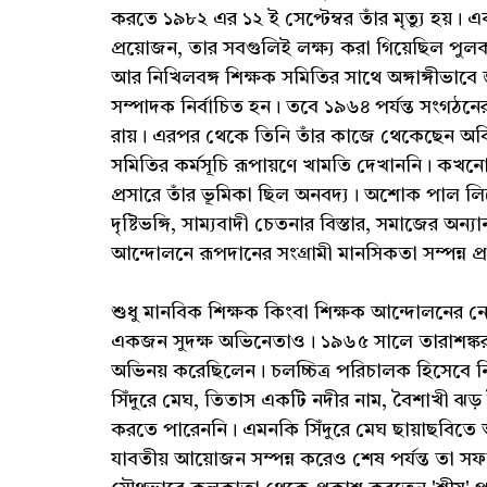
করতে ১৯৮২ এর ১২ ই সেপ্টেম্বর তাঁর মৃত্যু হয়।
প্রয়োজন, তার সবগুলিই লক্ষ্য করা গিয়েছিল পুলক
আর নিখিলবঙ্গ শিক্ষক সমিতির সাথে অঙ্গাঙ্গীভা
সম্পাদক নির্বাচিত হন। তবে ১৯৬৪ পর্যন্ত সংগঠনে
রায়। এরপর থেকে তিনি তাঁর কাজে থেকেছেন অবিচ
সমিতির কর্মসূচি রূপায়ণে খামতি দেখাননি। ক
প্রসারে তাঁর ভূমিকা ছিল অনবদ্য। অশোক পাল লিখে
দৃষ্টিভঙ্গি, সাম্যবাদী চেতনার বিস্তার, সমাজের অন
আন্দোলনে রূপদানের সংগ্রামী মানসিকতা সম্পন্ন 
শুধু মানবিক শিক্ষক কিংবা শিক্ষক আন্দোলনের নে
একজন সুদক্ষ অভিনেতাও। ১৯৬৫ সালে তারাশঙ্কর বন
অভিনয় করেছিলেন। চলচ্চিত্র পরিচালক হিসেবে ন
সিঁদুরে মেঘ, তিতাস একটি নদীর নাম, বৈশাখী ঝড় ইত্
করতে পারেননি। এমনকি সিঁদুরে মেঘ ছায়াছবিতে অ
যাবতীয় আয়োজন সম্পন্ন করেও শেষ পর্যন্ত তা সফ