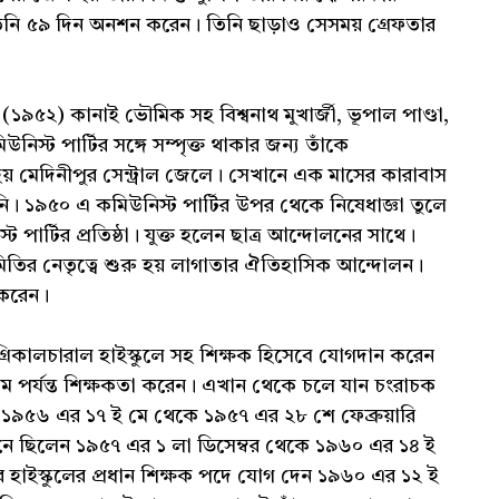
তিনি ৫৯ দিন অনশন করেন। তিনি ছাড়াও সেসময় গ্রেফতার
 (১৯৫২) কানাই ভৌমিক সহ বিশ্বনাথ মুখার্জী, ভূপাল পাণ্ডা,
উনিস্ট পার্টির সঙ্গে সম্পৃক্ত থাকার জন্য তাঁকে
য় মেদিনীপুর সেন্ট্রাল জেলে। সেখানে এক মাসের কারাবাস
নি। ১৯৫০ এ কমিউনিস্ট পার্টির উপর থেকে নিষেধাজ্ঞা তুলে
্ট পার্টির প্রতিষ্ঠা। যুক্ত হলেন ছাত্র আন্দোলনের সাথে।
মিতির নেতৃত্বে শুরু হয় লাগাতার ঐতিহাসিক আন্দোলন।
ত করেন।
্রিকালচারাল হাইস্কুলে সহ শিক্ষক হিসেবে যোগদান করেন
 পর্যন্ত শিক্ষকতা করেন। এখান থেকে চলে যান চংরাচক
ন ১৯৫৬ এর ১৭ ই মে থেকে ১৯৫৭ এর ২৮ শে ফেব্রুয়ারি
েখানে ছিলেন ১৯৫৭ এর ১ লা ডিসেম্বর থেকে ১৯৬০ এর ১৪ ই
শেখর হাইস্কুলের প্রধান শিক্ষক পদে যোগ দেন ১৯৬০ এর ১২ ই