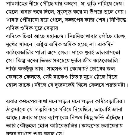
পামগাছের নীচে পৌঁছে যায় কচ্ছপ। মা ঝুড়ি নামিয়ে দেয়।
ছেলে খাবার ভরে দিলে, সুড়সুড় করে মা উপরে তুলে নেয়।
খাবার পৌঁছানো হয়ে গেলে, কচ্ছপের কাজ শেষ। নিশ্চিন্তে
এদিক ওদিক ঘুরে বেড়ায়।
এদিকে চিতা আছে মহানন্দে। নিয়মিত খাবার পৌঁছে যাচ্ছে
মুখের সামনে। এক্টুও এদিক ওদিক হচ্ছে না। একদিন
কাঠবেড়ালির পালা এসে গেল। মাকে খুবই ভালবাসতো
সে। কিন্তু বনের ভিতর সবচেয়ে দুর্বল জীব কাঠবেড়ালি।
শক্তি কতটুকু তার। সাহসও বা কোথায়? চোখের জল
ফেলতে ফেলতে, সেই মাকেও চিতার মুখে ঠেলে দিতে
হোল তাকে। নইলে যে দুজনকেই গিলে ফেলবে শয়তানটা।
এবার কচ্ছপের কথা মনে পড়ল মনে পড়ল কাঠবেড়ালির।
ঠাকুমাকে যে চাতুরি করে সরিয়ে দিয়েছিল, ভালোই জানা
আছে। এবার মায়ের ব্যাপারেও নিশ্চয় কিছু ফন্দি এঁটেছে।
ভারি কৌতুহল হোল কাঠবেড়ালির। কচ্ছপের চলাফেরায়
নজর রাখতে শুরু করল সে।