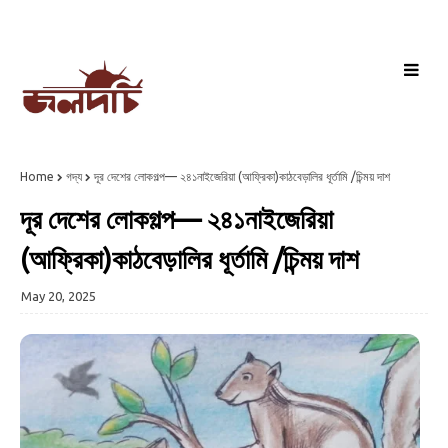
Home
গদ্য
দূর দেশের লোকগল্প— ২৪১নাইজেরিয়া (আফ্রিকা)কাঠবেড়ালির ধূর্তামি /চিন্ময় দাশ
দূর দেশের লোকগল্প— ২৪১নাইজেরিয়া
(আফ্রিকা)কাঠবেড়ালির ধূর্তামি /চিন্ময় দাশ
May 20, 2025