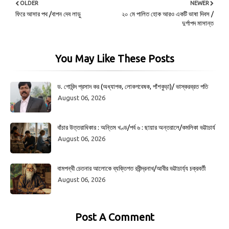
OLDER
NEWER
ফিরে আসার পথ /বাপন দেব লাড়ু
২০ মে পালিত হোক আর‌ও একটি ভাষা দিবস /
দুর্গাপদ মাসান্ত
You May Like These Posts
ড. গোবিন্দ প্রসাদ কর (অধ্যাপক, লোকগবেষক, পাঁশকুড়া)/ ভাস্করব্রত পতি
August 06, 2026
বাঁচার উত্তরাধিকার : অন্তিম খণ্ড/পর্ব ৬ : ছায়ার অন্তরালে/কমলিকা ভট্টাচার্য
August 06, 2026
বামপন্থী চেতনার আলোকে ব্যক্তিগত রবীন্দ্রনাথ/আবীর ভট্টাচার্য্য চক্রবর্তী
August 06, 2026
Post A Comment