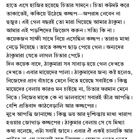
হাতে এসে হাজির হয়েছে চিতার সামনে। চিতা কটমট করে
তাকাতেই, ককিয়ে উঠেছে কচ্ছপ—অপরাধ নেবেন না
হুজুর। এই গেল বছরই তো মারা গিয়েছে আমার ঠাকুমা।
আমার এই পড়শিদের জিজ্ঞেস করুন। সত্যি কি না।
কয়েকজন সাক্ষী সাথে নিয়ে এসেছিল কচ্ছপ। তারাও মাথা
নেড়ে দিয়েছে। তাতে কচ্ছপ ছাড় পেয়ে গেল। অন্যদের
ঠাকুমারা যেতে লাগল চিতার পেটে।
দিন কয়েক বাদে, ঠাকুমারা সব সাবাড় হয়ে গেল দেখতে
দেখতে। এবার মায়েদের পালা। ঠাকুমাদের জন্য কষ্ট হলেও,
নিজেদের প্রাণ বাঁচাতে মেনে নিতে হয়েছে সবাইকে। কিন্তু
মায়েদের বেলায় কারও মন চাইছে না, চিতার ফরমান মেনে
নিতে। নিজের মাকে কে না ভালবাসে! সবারই তীব্র আপত্তি।
বেশি প্রতিবাদ কাঠবেড়ালি আর কচ্ছপের।
মুখে আপত্তি জানাচ্ছে। কিন্তু ভয় আর দুশ্চিন্তায় মাথা খারাপ
হওয়ার জোগাড় কচ্ছপের। ঠাকুমার বেলায় সে যে মিথ্যা
কথা বলেছে, এটা সবাই জানে। এবার ঐ একই চালাকি আর