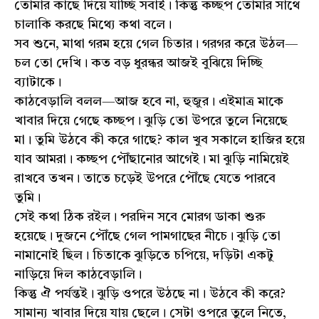
তোমার কাছে দিয়ে যাচ্ছি সবাই। কিন্তু কচ্ছপ তোমার সাথে
চালাকি করছে মিথ্যে কথা বলে।
সব শুনে, মাথা গরম হয়ে গেল চিতার। গরগর করে উঠল—
চল তো দেখি। কত বড় ধুরন্ধর আজই বুঝিয়ে দিচ্ছি
ব্যাটাকে।
কাঠবেড়ালি বলল—আজ হবে না, হুজুর। এইমাত্র মাকে
খাবার দিয়ে গেছে কচ্ছপ। ঝুড়ি তো উপরে তুলে নিয়েছে
মা। তুমি উঠবে কী করে গাছে? কাল খুব সকালে হাজির হয়ে
যাব আমরা। কচ্ছপ পৌঁছানোর আগেই। মা ঝুড়ি নামিয়েই
রাখবে তখন। তাতে চড়েই উপরে পৌঁছে যেতে পারবে
তুমি।
সেই কথা ঠিক রইল। পরদিন সবে মোরগ ডাকা শুরু
হয়েছে। দুজনে পৌঁছে গেল পামগাছের নীচে। ঝুড়ি তো
নামানোই ছিল। চিতাকে ঝুড়িতে চপিয়ে, দড়িটা একটু
নাড়িয়ে দিল কাঠবেড়ালি।
কিন্তু ঐ পর্যন্তই। ঝুড়ি ওপরে উঠছে না। উঠবে কী করে?
সামান্য খাবার দিয়ে যায় ছেলে। সেটা ওপরে তুলে নিতে,