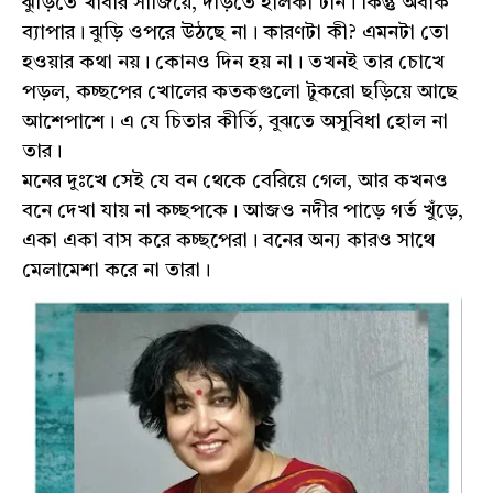
ঝুড়িতে খাবার সাজিয়ে, দড়িতে হালকা টান। কিন্তু অবাক
ব্যাপার। ঝুড়ি ওপরে উঠছে না। কারণটা কী? এমনটা তো
হওয়ার কথা নয়। কোনও দিন হয় না। তখনই তার চোখে
পড়ল, কচ্ছপের খোলের কতকগুলো টুকরো ছড়িয়ে আছে
আশেপাশে। এ যে চিতার কীর্তি, বুঝতে অসুবিধা হোল না
তার।
মনের দুঃখে সেই যে বন থেকে বেরিয়ে গেল, আর কখনও
বনে দেখা যায় না কচ্ছপকে। আজও নদীর পাড়ে গর্ত খুঁড়ে,
একা একা বাস করে কচ্ছপেরা। বনের অন্য কারও সাথে
মেলামেশা করে না তারা।