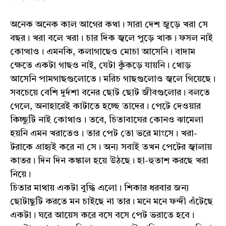
অনেক অনেক কাল আগের কথা। সারা দেশ জুড়ে খরা সে
বছর। খরা বলে খরা। চার দিক জ্বলে পুড়ে খাক। ফসল নাই
কোত্থাও। এমনকি, কলাগাছেও মোচা আসেনি। বাদাম
ক্ষেতে একটা গাছও নাই, যেটা কুঁকড়ে যায়নি। থোড়
আসেনি পামগাছগুলোতে। মরিচ গাছগুলোও জ্বলে গিয়েছে।
সবচেয়ে বেশি দুর্দশা বনের ছোট ছোট জীবগুলোর। বলতে
গেলে, অনাহারেই কাটাতে হচ্ছে তাদের। পেটে দেওয়ার
কিচ্ছুটি নাই কোথাও। তবে, চিতাবাঘের কোনও ঝামেলা
হয়নি এমন খরাতেও। তার পেট তো ভরে মাংসে। খরা-
টরাকে গ্রাহ্যই করে না সে। অন্য সবাই তখন পেটের জ্বালায়
কাতর। দিন দিন কঙ্কাল হয়ে উঠছে। হা-হুতাশ করছে খরা
নিয়ে।
চিতার মাথায় একটা বুদ্ধি এলো। শিকার ধরবার জন্য
ছোটাছুটি করতে মন চাইছে না তার। মনে মনে ফন্দী এঁটেছে
একটা। ঘরে আয়েস করে বসে বসে পেট ভরাতে হবে।