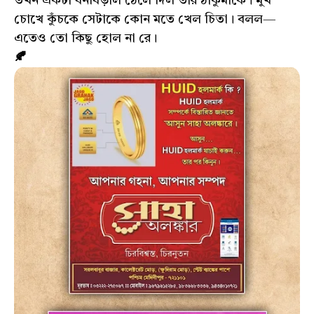
তখন একটা বনবিড়াল ঠেলে দিল তার ঠাকুমাকে। মুখ
চোখে কুঁচকে সেটাকে কোন মতে খেল চিতা। বলল—
এতেও তো কিছু হোল না রে।
🍂