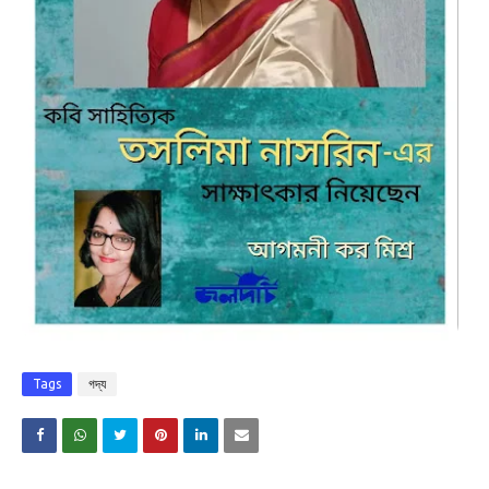
Tags
গদ্য