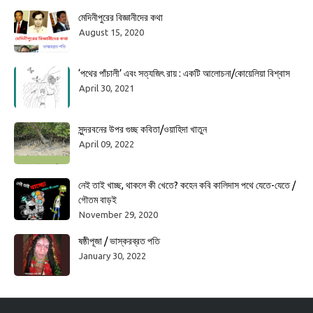
মেদিনীপুরের বিজ্ঞানীদের কথা
August 15, 2020
‘পথের পাঁচালী’ এবং সত্যজিৎ রায় : একটি আলোচনা/কোয়েলিয়া বিশ্বাস
April 30, 2021
সুন্দরবনের উপর গুচ্ছ কবিতা/ওয়াহিদা খাতুন
April 09, 2022
নেই তাই খাচ্ছ, থাকলে কী খেতে? কহেন কবি কালিদাস পথে যেতে-যেতে /
গৌতম বাড়ই
November 29, 2020
ষষ্ঠীপূজা / ভাস্করব্রত পতি
January 30, 2022