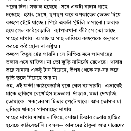
পরের দিন। সকাল হয়েছে। সবে একটা বাদাম গাছে
চড়েছে। হঠাৎ দেখে, থুপথুপ করে ঝপঝাড়ের ভেতর দিয়ে
কচ্ছপ হেঁটে যাচ্ছে। পিঠে একটা পুঁটলি চাপানো। অবাক
হয়ে গেল কাঠবেড়ালি। ব্যাপারখানা কী? সে তো আছে
গাছের মাথায়। এ গাছ ও গাছ লাফিয়ে কচ্ছপকে অনুসরণ
করতে কষ্ট হোল না এক্টুও।
কচ্ছপ কিছুই টের পায়নি। সে নিশ্চিন্ত মনে পামগাছের
তলায় এসে হাজির। মা তো ঝুড়ি নামিয়েই রেখেছে। খাবার
ভরে সামান্য একটু টান দিয়েছে, উপর থেকে সর-সর করে
ঝুড়ি তুলে নিয়েছে তার মা।
ওহ, এই ফন্দী! কাঠবেড়ালি বুঝে গেল ব্যাপারটা। এভাবেই
মাকে লুকিয়ে রেখেছিস হতভাগা! দাঁড়াও, মজা দেখাচ্ছি
তোমাকে। সকলের মা চিতার পেটে যাবে। আর তোমার মা
লুকিয়ে থাকবে পামগাছে্র মাথায়!
গাছের মাথায় মাথায় লাফিয়ে, সোজা চিতার ডেরায় হাজির
হয়েছে কাঠবেড়ালি। বলল-- আমাদের ঠাকুমা আর মায়েদের