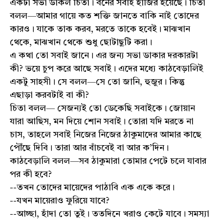
একটা সভা ডাকল চিতা। বনের সবাই হাজির হয়েছে। চিতা
বলল—আমার গায়ে কত শক্তি জানতে বাকি নাই তোদের
কারও। যাকে তাক করব, মরতে তাকে হবেই। মাঝখান
থেকে, মাঝখান থেকে শুধু ছোটাছুটি করা।
এ কথা তো সবাই জানে। এর জন্য সভা ডাকার দরকারটা
কী? ভয়ে চুপ করে আছে সবাই। এদের মধ্যে কাঠবেড়ালিই
একটু সাহসী। সে বলল—সে তো জানি, হুজুর। কিন্তু
এছাড়া করবটাই বা কী?
চিতা বলল— সেজন্যই তো ডেকেছি সবাইকে। জোয়ান
যারা আছিস, মন দিয়ে শোন সবাই। তোরা যদি মরতে না
চাস, তাহলে সবাই নিজের নিজের ঠাকুমাদের আমার কাছে
পৌঁছে দিবি। তারা আর বাঁচবেই বা আর ক’দিন।
কাঠবেড়ালি বলল—সব ঠাকুমারা তোমার পেটে চলে যাবার
পর কী হবে?
--তখন তোদের মায়েদের পাঠাবি এক একে করে।
--যখন মায়েরাও ফুরিয়ে যাবে?
--আচ্ছা, হাঁদা তো তুই। ততদিনে খরাও কেটে যাবে। সমস্যা