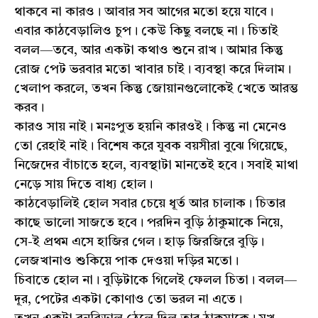
থাকবে না কারও। আবার সব আগের মতো হয়ে যাবে।
এবার কাঠবেড়ালিও চুপ। কেউ কিছু বলছে না। চিতাই
বলল—তবে, আর একটা কথাও শুনে রাখ। আমার কিন্তু
রোজ পেট ভরবার মতো খাবার চাই। ব্যবস্থা করে দিলাম।
খেলাপ করলে, তখন কিন্তু জোয়ানগুলোকেই খেতে আরম্ভ
করব।
কারও সায় নাই। মনঃপুত হয়নি কারওই। কিন্তু না মেনেও
তো রেহাই নাই। বিশেষ করে যুবক বয়সীরা বুঝে গিয়েছে,
নিজেদের বাঁচাতে হলে, ব্যবস্থাটা মানতেই হবে। সবাই মাথা
নেড়ে সায় দিতে বাধ্য হোল।
কাঠবেড়ালিই হোল সবার চেয়ে ধূর্ত আর চালাক। চিতার
কাছে ভালো সাজতে হবে। পরদিন বুড়ি ঠাকুমাকে নিয়ে,
সে-ই প্রথম এসে হাজির গেল। হাড় জিরজিরে বুড়ি।
লেজখানাও শুকিয়ে পাক দেওয়া দড়ির মতো।
চিবাতে হোল না। বুড়িটাকে গিলেই ফেলল চিতা। বলল—
দূর, পেটের একটা কোণাও তো ভরল না এতে।