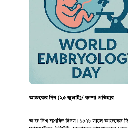
আজকের দিন (২৫ জুলাই)/ রুম্পা প্রতিহার
আজ বিশ্ব ভ্রূণবিদ দিবস। ১৯৭৮ সালে আজকের দিনে 