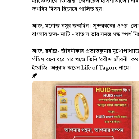
ম্যাঞ্চেস্টারে ডিস্ট্রিক্ট জেনারেল হাসপাতালে। 
ভ্রূণবিদ দিবস হিসেবে পালিত হয়।
আজ, মনোজ বসুর জন্মদিন। সুন্দরবনের ওপর লেখ
বাংলার জল- মাটি - বাতাস তার সমস্ত গন্ধ স্পর্
আজ, রবীন্দ্র- জীবনীকার প্রভাতকুমার মুখোপাধ্যা
পঁচিশ বছর ধরে চার খণ্ডে তিনি 'রবীন্দ্র জীবন
ইংরাজি অনুবাদ করেন Life of Tagore নামে।
🍂