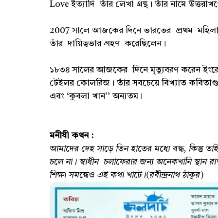
Love ইত্যাদি তাঁর লেখা গ্রন্থ। তাঁর নামে উত্তরাখ
2007 সালে আজকের দিনে ভারতের প্রথম মহিলা রাষ
তাঁর দায়িত্বভার গ্রহণ করেছিলেন।
১৮৩৪ সালের আজকের দিনে মৃত্যুবরণ করেন ইংরেজ 
টেইলর কোলরিজ। তাঁর সবচেয়ে বিখ্যাত কবিতাগুলির
এবং ‘কুবলা খান’’ অন্যতম।
মনীষী কথন :
আমাদের দেহ সাড়ে তিন হাতের মধ্যে বদ্ধ, কিন্তু তা
চলে না। স্বাধীন চলাফেরার জন্য অনেকখানি স্থান রা
শিক্ষা সমন্ধেও এই কথা খাটে।(রবীন্দ্রনাথ ঠাকুর)