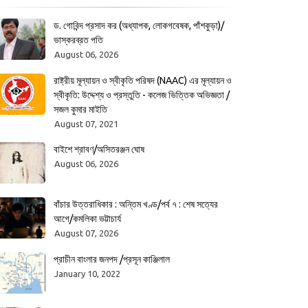
ড. গোবিন্দ প্রসাদ কর (অধ্যাপক, লোকগবেষক, পাঁশকুড়া)/
ভাস্করব্রত পতি
August 06, 2026
রাষ্ট্রীয় মূল্যায়ন ও স্বীকৃতি পরিষদ (NAAC) এর মূল্যায়ন ও
স্বীকৃতি: উদ্দেশ্য ও প্রস্তুতি - কলেজ ভিত্তিক অভিজ্ঞতা /
সজল কুমার মাইতি
August 07, 2021
বাইশে শ্রাবণ/অসিতরঞ্জন ঘোষ
August 06, 2026
বাঁচার উত্তরাধিকার : অন্তিম খণ্ড/পর্ব ৭ : শেষ সত্যের
আগে/কমলিকা ভট্টাচার্য
August 07, 2026
প্রাচীন বাংলার জনপদ /প্রসূন কাঞ্জিলাল
January 10, 2022