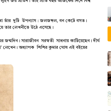
নাম লুইস জয় ব্রাউন। তাই প্রতি বছর আজকের দিনে বিশ্ব
া তাঁর দুটি উপন্যাস : জলজঙ্গল, বন কেটে বসত।
শ নিয়ে তার লেখনীতে উঠে এসেছে।
য়ের জন্মদিন। সারাজীবন সরস্বতী সাধনায় কাটিয়েছেন। দীর্ঘ
ী কথা' লেখেন। অধ্যাপক শিশির কুমার ঘোষ এই বইয়ের