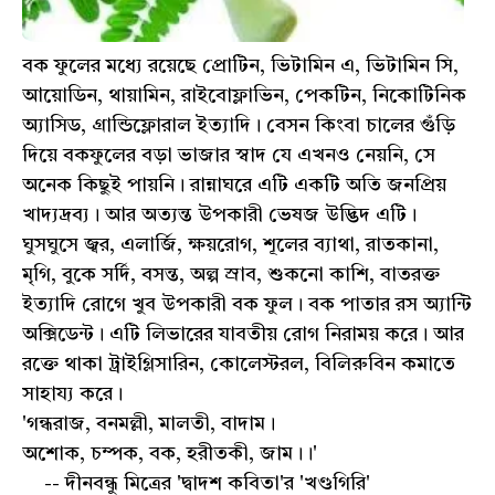
বক ফুলের মধ্যে রয়েছে প্রোটিন, ভিটামিন এ, ভিটামিন সি,
আয়োডিন, থায়ামিন, রাইবোফ্লাভিন, পেকটিন, নিকোটিনিক
অ্যাসিড, গ্রান্ডিফ্লোরাল ইত্যাদি। বেসন কিংবা চালের গুঁড়ি
দিয়ে বকফুলের বড়া ভাজার স্বাদ যে এখনও নেয়নি, সে
অনেক কিছুই পায়নি। রান্নাঘরে এটি একটি অতি জনপ্রিয়
খাদ্যদ্রব্য। আর অত্যন্ত উপকারী ভেষজ উদ্ভিদ এটি।
ঘুসঘুসে জ্বর, এলার্জি, ক্ষয়রোগ, শূলের ব্যাথা, রাতকানা,
মৃগি, বুকে সর্দি, বসন্ত, অল্প স্রাব, শুকনো কাশি, বাতরক্ত
ইত্যাদি রোগে খুব উপকারী বক ফুল। বক পাতার রস অ্যান্টি
অক্সিডেন্ট। এটি লিভারের যাবতীয় রোগ নিরাময় করে। আর
রক্তে থাকা ট্রাইগ্লিসারিন, কোলেস্টরল, বিলিরুবিন কমাতে
সাহায্য করে।
'গন্ধরাজ, বনমল্লী, মালতী, বাদাম।
অশোক, চম্পক, বক, হরীতকী, জাম।।'
-- দীনবন্ধু মিত্রের 'দ্বাদশ কবিতা'র 'খণ্ডগিরি'