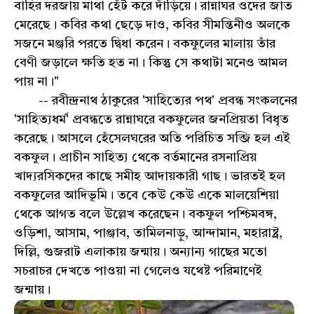
বাহির দরজায় মাথা হেঁট করে দাঁড়িয়ে। রান্নাঘর ওদের জাত
মেরেছে। কবির কথা ছেড়ে দাও, কবির সীমন্তিনীও অলকে
সজনে মঞ্জরি পরতে দ্বিধা করেন। বকফুলের মালায় তাঁর
বেণী জড়ালে ক্ষতি হত না। কিন্তু সে কথাটা মনেও আমল
পায় না।"
-- রবীন্দ্রনাথ ঠাকুরের 'সাহিত্যের পথ' প্রবন্ধ সংকলনের
'সাহিত্যধর্ম' প্রবন্ধতে রান্নাঘরে বকফুলের জনপ্রিয়তা বিধৃত
করেছে। আসলে হেঁসেলঘরের অতি পরিচিত সব্জি হল এই
বকফুল। প্রাচীন সাহিত্য থেকে বর্তমানের রসনাপ্রিয়
খাদ্যরসিকদের কাছে সমীহ আদায়কারী গাছ। ভারতই হল
বকফুলের আদিভূমি। তবে কেউ কেউ একে মালয়েশিয়া
থেকে আগত বলে উল্লেখ করেছেন। বকফুল পশ্চিমবঙ্গ,
ওড়িশা, আসাম, পাঞ্জাব, তামিলনাড়ু, আন্দামান, মহারাষ্ট্র,
দিল্লি, গুজরাট এলাকায় জন্মায়। অন্যান্য গাছের মতো
সচরাচর দেখতে পাওয়া না গেলেও যথেষ্ট পরিমাণেই
জন্মায়।