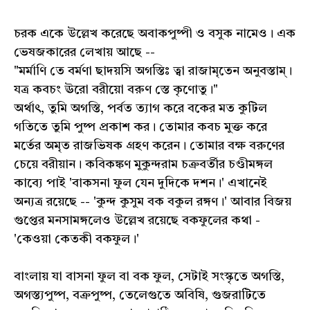
চরক একে উল্লেখ করেছে অবাকপুষ্পী ও বসুক নামেও। এক
ভেষজকারের লেখায় আছে --
"মর্মাণি তে বর্মণা ছাদয়সি অগস্তিঃ ত্বা রাজামৃতেন অনুবস্তাম্।
যত্র কবচং ঊরো বরীয়ো বরুণ স্তে কৃণোতু।"
অর্থাৎ, তুমি অগস্তি, পর্বত ত্যাগ করে বকের মত কুটিল
গতিতে তুমি পুষ্প প্রকাশ কর। তোমার কবচ মুক্ত করে
মর্তের অমৃত রাজভিষক গ্রহণ করেন। তোমার বক্ষ বরুণের
চেয়ে বরীয়ান। কবিকঙ্কণ মুকুন্দরাম চক্রবর্তীর চণ্ডীমঙ্গল
কাব্যে পাই 'বাকসনা ফুল যেন দুদিকে দশন।' এখানেই
অন্যত্র রয়েছে -- 'কুন্দ কুসুম বক বকুল রঙ্গণ।' আবার বিজয়
গুপ্তের মনসামঙ্গলেও উল্লেখ রয়েছে বকফুলের কথা -
'কেওয়া কেতকী বকফুল।'
বাংলায় যা বাসনা ফুল বা বক ফুল, সেটাই সংস্কৃতে অগস্তি,
অগস্ত্যপুষ্প, বক্রপুষ্প, তেলেগুতে অবিষি, গুজরাটিতে