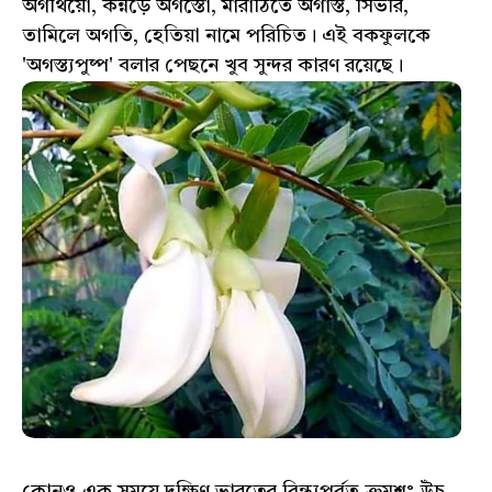
অগথিয়ো, কন্নড়ে অগস্তো, মারাঠিতে অগাস্ত, সিভরি,
তামিলে অগতি, হেতিয়া নামে পরিচিত। এই বকফুলকে
'অগস্ত্যপুষ্প' বলার পেছনে খুব সুন্দর কারণ রয়েছে।