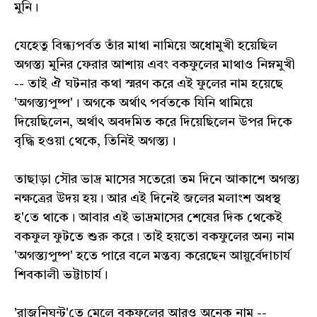
মুনি।
যেহেতু বিন্ধ্যপর্বত তাঁর মাথা নামিয়ে অধোমুখী হয়েছিল
অগস্ত্য মুনির ফেরার আশায় এবং বকফুলের মাথাও নিম্নমুখী
-- তাই ঐ ঘটনার কথা স্মরণ করে এই ফুলের নাম হয়েছে
'অগস্ত্যপুষ্প'। অগকে অর্থাৎ পর্বতকে যিনি থামিয়ে
দিয়েছিলেন, অর্থাৎ অবদমিত করে দিয়েছিলেন উপর দিকে
বৃদ্ধি হওয়া থেকে, তিনিই অগস্ত্য।
তাছাড়া সৌর ভাদ্র মাসের সতেরো তম দিনে আকাশে অগস্ত্য
নক্ষত্রের উদয় হয়। আর এই দিনেই জলের মলাংশ অধস্থ
হ'তে থাকে। আবার এই ভাদ্রমাসের শেষের দিক থেকেই
বকফুল ফুটতে শুরু করে। তাই হয়তো বকফুলের অন্য নাম
'অগস্ত্যপুষ্প' হতে পারে বলে মন্তব্য করেছেন আয়ুর্বেদাচার্য
শিবকালী ভট্টাচার্য।
'রাজনিঘন্ট'তে মেলে বকফুলের আরও অনেক নাম --