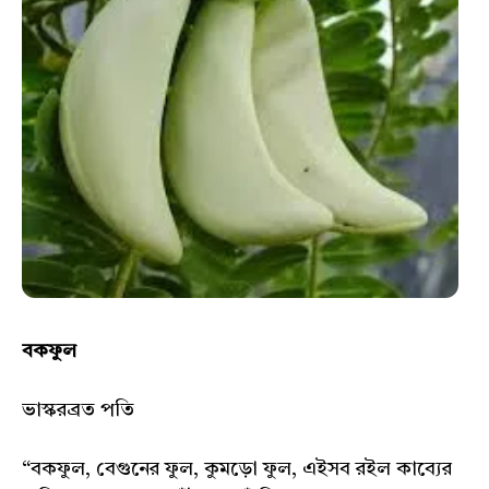
বকফুল
ভাস্করব্রত পতি
“বকফুল, বেগুনের ফুল, কুমড়ো ফুল, এইসব রইল কাব্যের