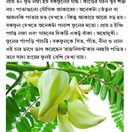
প্রায় ৩০ ফুট লম্বা হয় বকফুলের গাছ। কাণ্ডের গঠন খুব শক্ত
নয়। পাতাগুলো যৌগিক আকারের। অনেকটা তেঁতুল বা
আমলকি পাতার মত দেখতে। কিন্তু আকারে আরো বড় হয়।
বকফুল দেখতে অনেকটা পলাশ ফুলের মতো। প্রায় ৪ ইঞ্চি
পর্যন্ত লম্বা এবং সামনের দিকটি একটু বাঁকা। অধোমুখী।
ফুলের পাঁপড়ি পাঁচটি। বকফুলকে সিত, পীত, নীল ও লাল
এই চার ভাগে ভাগ করেছেন 'রাজনিঘণ্ট'কার নরহরি পণ্ডিত।
তবে সাদা রংয়ের ফুলই বেশি দেখা যায়।