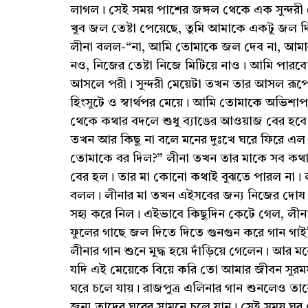
লাগল। সেই সময় পাশের জঙ্গল থেকে এক সুন্দরী 
খুব জল তেষ্টা পেয়েছে, তুমি আমাকে একটু জল দিব
লীনা বলল-“না, আমি তোমাকে জল দেব না, আমার
নও, নিজের তেষ্টা নিজে মিটিয়ে নাও। আমি পারবো 
আসলে পরী। সুন্দরী মেয়েটা তখন তার আসল রূপে
হিংসুটে ও স্বার্থপর মেয়ে। আমি তোমাকে অভিশা
থেকে কথার বদলে শুধু ব্যাঙের আওয়াজ বের হবে।”
তখন আর কিছু না বলে মনের দুঃখে ঘরে ফিরে এ
তোমাকে বর দিল?” লীনা তখন তার মাকে সব কথা 
বের হল। তার মা কোনো কথাই বুঝতে পারল না।
বলল। লীনার মা তখন এইসবের জন্য নিজের দোষ 
সহ্য করে নিল। এইভাবে কিছুদিন কেটে গেল, লী
ফুলের গাছে জল দিতে দিতে গুনগুন করে গান গাই
লীনার গান শুনে মুদ্ধ হয়ে দাঁড়িয়ে গেলেন। আর 
যদি এই মেয়েকে বিয়ে করি তো আমার জীবন সুর
ঘরে চলে যায়। রাজপুত্র এলিনার গান শুনলেও 
জন্য তাদের ঘরের সামনে চলে যান। সেই সময় ঘর 