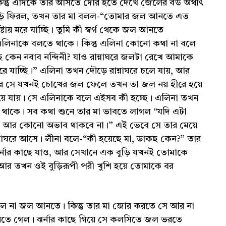
িন্তু এদিকে তার আসতে দেরি হতে দেখে জেলের বউ অর্থাৎ
বাড়ি ফিরল, তখন তার মা বলল-“তোমার জল আনতে এত
য় মরে যাচ্ছি। তুমি কী স্বর্গ থেকে জল আনতে
এলিনাকে বলতে থাকে। কিন্তু এলিনা কোনো কথা না বলে
ছ কেন নবাব নন্দিনী? যাও রান্নাঘরে জলটা রেখে আমাকে
 যাচ্ছি।” এলিনা তখন দৌড়ে রান্নাঘরে চলে যায়, আর
আর সে যখনই চোখের জল ফেলে তখন তা জল নয় হীরে হয়ে
 যায়। সে এলিনাকে বলে এইসব কী হচ্ছে। এলিনা তখন
ে থাকে। সব কথা শুনে তার মা ভাবতে লাগল “যদি এটা
ের আর কোনো অভাব থাকবে না।” এই ভেবে সে তার মেয়ে
্নাঘরে আসে। লীনা বলে-“কী হয়েছে মা, ডাকছ কেন?” তার
র্নার কাছে যাও, আর সেখানে এক বুড়ি যখনই তোমাকে
র তখন ওই বুড়িরূপী পরী খুশি হয়ে তোমাকে বর
 চাইল না জল আনতে। কিন্তু তার মা জোর করতে সে আর না
নতে গেল। ঝর্নার কাছে গিয়ে সে কলসিতে জল ভরতে