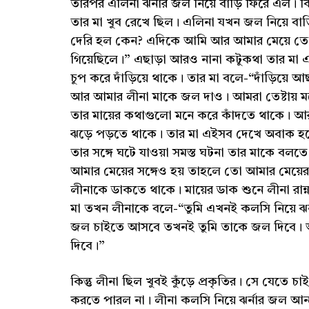
তারপর এলিনা ঝর্নার জল নিয়ে বাড়ি ফিরে এল। ক
তার মা খুব রেখে ছিল। এলিনা যখন জল নিয়ে 
দেরি হল কেন? এদিকে আমি আর আমার মেয়ে তেষ্টা
গিয়েছিলে।” এছাড়া আরও নানা কটুকথা তার মা 
চুপ করে দাঁড়িয়ে থাকে। তার মা বলে-“দাঁড়িয়ে আ
আর আমার লীনা মাকে জল দাও। আমরা তেষ্টায় মরে
তার মায়ের কথাগুলো মনে করে কাঁদতে থাকে। 
ঝড়ে পড়তে থাকে। তার মা এইসব দেখে অবাক হয়ে
তার সঙ্গে ঘটে যাওয়া সমস্ত ঘটনা তার মাকে বলত
আমার মেয়ের সঙ্গেও হয় তাহলে তো আমার মেয়
লীনাকে ডাকতে থাকে। মায়ের ডাক শুনে লীনা রান
মা তখন লীনাকে বলে-“তুমি এখনই কলসি নিয়ে ঝ
জল চাইতে আসবে তখনই তুমি তাকে জল দিবে। আ
দিবে।”
কিন্তু লীনা ছিল খুবই কুঁড়ে প্রকৃতির। সে যেতে
করতে পারল না। লীনা কলসি নিয়ে ঝর্নার জল আ