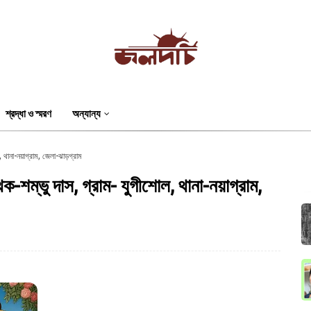
শ্রদ্ধা ও স্মরণ
অন্যান্য
, থানা-নয়াগ্রাম, জেলা-ঝাড়গ্রাম
থক-শম্ভু দাস, গ্রাম- যুগীশোল, থানা-নয়াগ্রাম,