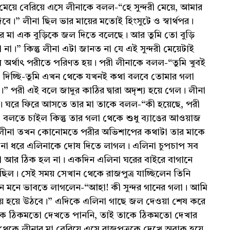
মেয়ে বেরিয়ে এসে লীনাকে বলল-“হে সুন্দরী মেয়ে, আমার
ে।” লীনা ছিল ভার মায়ের মতোই হিংসুটে ও স্বার্থপর।
 মা এক বুড়িকে জল দিতে বলেছে। আর তুমি তো বুড়ি
না।” কিন্তু লীনা এটা জানত না যে এই সুন্দরী মেয়েটাই
 অর্থাৎ পরীতে পরিণত হয়। পরী লীনাকে বলল-“তুমি খুবই
প দিচ্ছি-তুমি এখন থেকে যখনই কথা বলবে তোমার গলা
 পরী এই বলে জাদুর কাঠির দ্বারা অদৃশ্য হয়ে গেল। লীনা
ল। ঘরে ফিরে আসতে তার মা তাকে বলল-“কী হয়েছে, পরী
বলতে চাইল কিন্তু তার গলা থেকে শুধু ব্যাঙের আওয়াজ
 লীনা তখন কোনোমতে পরীর অভিশাপের কথাটা তার মাকে
না ধরে এলিনাকে দোষ দিতে লাগল। এলিনা চুপচাপ সব
না আর ঠিক হল না। একদিন এলিনা ঘরের বাইরে বাগানে
ছিল। সেই সময় সেখান থেকে রাজপুত্র যাচ্ছিলেন তিনি
মনে মনে ভাবতে লাগলেন-“আহা! কী সুন্দর গানের গলা। আমি
ময় হয়ে উঠবে।” এদিকে এলিনা গাছে জল দেওয়া শেষ করে
তাকে ঠিকমতো দেখতে পাননি, তাই তাকে ঠিকমতো দেখার
থেকে লীনার মা বেরিয়ে এসে রাজপুত্রকে দেখে অবাক হয়ে