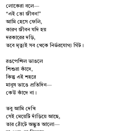
লোকেরা বলে—
“এই তো জীবন!”
আমি হেসে ফেলি,
কারণ জীবন যদি হয়
দরকারের দড়ি,
তবে মৃত্যুই সব থেকে নির্ভরযোগ্য গিঁট।
রঙপেন্সিল ভাঙলে
শিশুরা কাঁদে,
কিন্তু এই শহরে
মানুষ ভাঙে প্রতিদিন—
কেউ কাঁদে না।
তবু আমি দেখি
সেই মেয়েটি দাঁড়িয়ে আছে,
তার ঠোঁটে অদ্ভুত আলো—