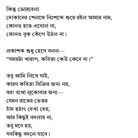
কিন্তু ভোরবেলা
দোকানের শেলফে নিঃশব্দে শুয়ে রইল আমার নাম,
কোনও হাত এগোল না,
কোনও বুক কেঁপে উঠল না।
প্রকাশক শুধু হেসে বলল—
“সময়টা খারাপ, কবিতা কেউ কেনে না।”
তবু আমি লিখে যাই,
কারণ কবিতা বিক্রির জন্য নয়,
বরং ব্যথা লুকোবার জন্য—
যেমন রাতের ভেতর
চাঁদ হঠাৎ দেখা দেয়,
আর কিছুই বদলায় না,
তবু মনে হয়,
সবকিছু বদলে যাবে।