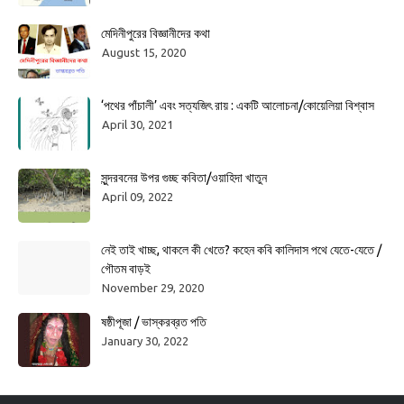
মেদিনীপুরের বিজ্ঞানীদের কথা
August 15, 2020
‘পথের পাঁচালী’ এবং সত্যজিৎ রায় : একটি আলোচনা/কোয়েলিয়া বিশ্বাস
April 30, 2021
সুন্দরবনের উপর গুচ্ছ কবিতা/ওয়াহিদা খাতুন
April 09, 2022
নেই তাই খাচ্ছ, থাকলে কী খেতে? কহেন কবি কালিদাস পথে যেতে-যেতে /
গৌতম বাড়ই
November 29, 2020
ষষ্ঠীপূজা / ভাস্করব্রত পতি
January 30, 2022