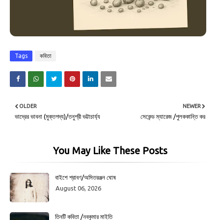
Tags
কবিতা
OLDER
NEWER
ভাদ্রের ভাবনা (মুক্তগদ্য)/তনুশ্রী ভট্টাচার্য্য
সেকেন্ড ম্যারেজ /পুলককান্তি কর
You May Like These Posts
বাইশে শ্রাবণ/অসিতরঞ্জন ঘোষ
August 06, 2026
তিনটি কবিতা /নবকুমার মাইতি