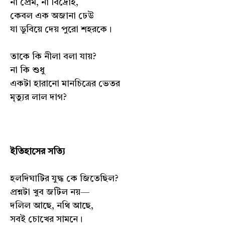
না প্রেম, না বিদ্রোহ,
কেবল এক অজানা ঢেউ
যা ডুবিয়ে দেয় পুরো শহরকে।
তাকে কি নীলা বলা যায়?
না কি শুধু
একটা হারানো মানচিত্রের ভেতর
মৃত্যুর লাল দাগ?
ইতিহাসের সত্যি
হলদিঘাটির যুদ্ধ কে জিতেছিল?
প্রশ্নটা খুব জটিল নয়—
দলিল আছে, নথি আছে,
সবই চোখের সামনে।