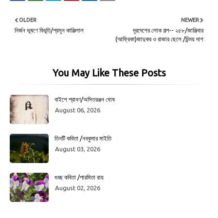
OLDER
NEWER
নির্জন ভূষণে বিভূতি/প্রসূন কাঞ্জিলাল
দূরদেশের লোক গল্প-- ২৫৮/জাঞ্জিবার
(আফ্রিকা)জাদুকর ও রাজার ছেলে /চিন্ময় দাশ
You May Like These Posts
বাইশে শ্রাবণ/অসিতরঞ্জন ঘোষ
August 06, 2026
তিনটি কবিতা /নবকুমার মাইতি
August 03, 2026
গুচ্ছ কবিতা /পারমিতা রায়
August 02, 2026