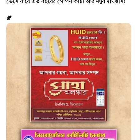
ভেসে যাবে এত বছরের গোপন কান্না আর মধুর দীর্ঘশ্বাস!
🍂