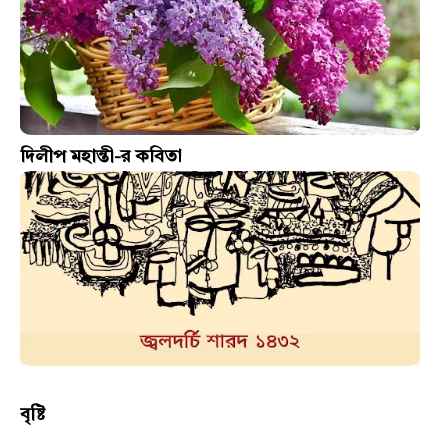
দিলীপ মহান্তী-র কবিতা
বৃষ্টি