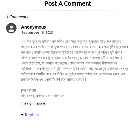
Post A Comment
1 Comments
Anonymous
September 18, 2025
এই মনোমুগ্ধকর কবিতায় কবি দিলীপ মোহান্তি অত্যন্ত সূক্ষ্মভাবে বৃষ্টির সঙ্গে মানুষের
অন্তরের এক গভীর সম্পর্ক তুলে ধরেছেন, যেখানে রাতের বাগানে ঝরে পড়া বৃষ্টির দৃশ্য থেকে
শুরু করে গোড়ালি-ভেজা বিকেলের স্মৃতিচারণ এক বিষণ্ণ অথচ মধুর আবেশ সৃষ্টি করে।
কবিতার পরতে পরতে ছড়িয়ে আছে একাকীত্বের সুর, যেখানে একলা নদী অঝোর ধারায়
ভেসে যেতে চায়, যা আসলে বহু বছরের গোপন কান্না এবং অব্যক্ত দীর্ঘশ্বাসেরই
প্রতিচ্ছবি। শেষ পর্যন্ত, এই বৃষ্টি কেবল গোড়ালি ভেজায় না, বরং তা বুক, চোখ এবং সমগ্র
অস্তিত্বকে প্লাবিত করে এক নিবিড় অনুভূতির জগতে পৌঁছে দেয়, যা পাঠকের হৃদয়ে এক
চিরন্তন বিষাদ এবং সৌন্দর্যের উপলব্ধি জাগিয়ে তোলে।
চন্দন ভট্টাচার্য
কবি, লেখক, গল্পকার এবং সমালোচক
Reply
Delete
Replies