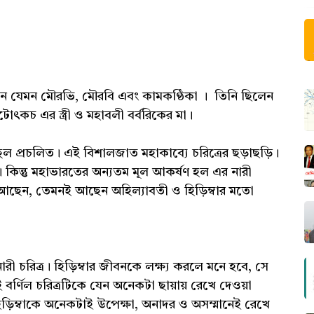
েন যেমন মৌরভি, মৌরবি এবং কামকণ্ঠিকা । তিনি ছিলেন
 ঘটোৎকচ এর স্ত্রী ও মহাবলী বর্বরিকের মা।
হুল প্রচলিত। এই বিশালজাত মহাকাব্যে চরিত্রের ছড়াছড়ি।
 কিন্তু মহাভারতের অন্যতম মূল আকর্ষণ হল এর নারী
মন আছেন, তেমনই আছেন অহিল্যাবতী ও হিড়িম্বার মতো
 চরিত্র। হিড়িম্বার জীবনকে লক্ষ্য করলে মনে হবে, সে
বর্ণিল চরিত্রটিকে যেন অনেকটা ছায়ায় রেখে দেওয়া
িড়িম্বাকে অনেকটাই উপেক্ষা, অনাদর ও অসম্মানেই রেখে