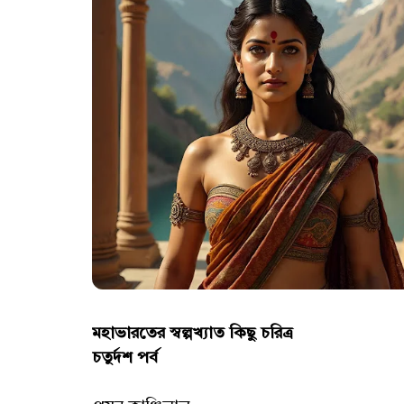
মহাভারতের স্বল্পখ্যাত কিছু চরিত্র
চতুর্দশ পর্ব