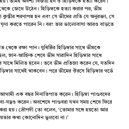
ু হয়। ভীমই অবশ্য বিজয়ী হন ও হিড়িম্বকে হত্যা করেন।
ম থেকে জেগে উঠেন। হিড়িম্বকে হত্যা করার পর, ভীম
 কুন্তীর শরণাপন্ন হন এবং সে ভীমের প্রতি যে অনুরক্তা, সে
কে ঘৃণা করতে পারেন নি। বরং তার ভালোবাসা আরও বাড়তে
 হাত থেকে রক্ষা পান। যুধিষ্ঠির হিড়িম্বার সাথে ভীমকে
ল, স্নান-আহ্নিক শেষে ভীম সারাদিন হিড়িম্বার সাথে
বদের সাথে মিলিত হবেন। তবে ভীম প্রতিজ্ঞা করেন যে, যতদিন
 হিড়িম্বার সাথেই থাকবেন। পরে ভীমের ঔরসে হিড়িম্বার গর্ভে
রা আগামী এক বছর দিনাতিপাত করেন। হিড়িম্বা পাণ্ডবদের
সেবা-যত্নও করেন। অবশেষে পাণ্ডবরা যখন সময় শেষে ফিরে
 করা হয়। দ্রৌপদী তো বলেন, ‘তোমার সঙ্গে হয়তো আর
েয়তার কথা কোনোদিন ভুলবো না।’