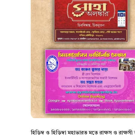
হিড়িম্ব ও হিড়িম্বা মহাভারত মতে রাক্ষস ও রাক্ষস