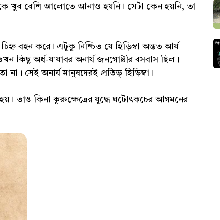
রিত্রকে খুব বেশি আলোতে আনাও হয়নি। সেটা কেন হয়নি, তা
চিহ্ন বহন করে। এটুকু নিশ্চিত যে হিড়িম্বা অন্তত আর্য
তখন কিছু অর্ধ-যাযাবর অনার্য জনগোষ্ঠীর বসবাস ছিল।
 না। সেই অনার্য মানুষদেরই প্রতিভূ হিড়িম্বা।
 হয়। তাও কিনা কুরুক্ষেত্রের যুদ্ধে ঘটোৎকচের আগমনের