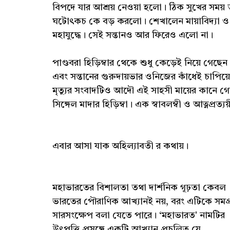
বিপদে যার আশ্রয় নেওয়া হলো। ঠিক সুখের সময় ত
ঘটোৎকচ কে বড় করলো। শেখালেন মায়াবিদ্যা ও য
মহাযুদ্ধে। সেই সন্তানও আর ফিরেও এলো না।
পাণ্ডবরা হিড়িম্বার থেকে শুধু কেড়েই নিয়ে গেছেন। 
এবং সন্তানের গুরুদায়ভার ওনিজের কাঁধেই চাপিয়ে
মৃত্যুর সংবাদটিও আদৌ এই সাহসী মায়ের কানে 
সিঙ্গেল মাদার হিড়িম্বা। এক স্বাবলম্বী ও আত্নপ্রত্য
এবার আসা যাক অহিল্যাবতী র কথায়।
মহাভারতের বিশালতা তথা দার্শনিক গূঢ়তা কেবল
ভারতের পৌরাণিক আখ্যানই নয়, বরং এটিকে সমগ্র হ
সারসংক্ষেপ বলা যেতে পারে। ‘মহাভারত' নামটির
উৎপত্তি প্রসঙ্গে একটি আখ্যান প্রচলিত যে,