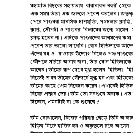
মহামতি বিদুরের সহায়তায় বারানাবত নগরী থেকে ব
এক সময় তাঁরা এক জঙ্গলে প্রবেশ করলেন। জতুগৃহে 
পেরে পাণ্ডবরা মানসিক চাপমুক্তি, পথচলার ক্লা
কুন্তি, দ্রৌপদী ও পাণ্ডবরা বিশ্রামের জন্যে থা
ক্লান্ত হতেন না। এদিকে পাণ্ডবদের আগমণের কথা
প্রবেশ তার ভালো লাগেনি। বোন হিড়িম্বাকে আদ
এঁদের বধ ও খাওয়ার উদ্যোগ নিলেও পঞ্চপাণ্ডব
কৌশলে সরিয়ে আনার জন্য, তাঁর বোন হিড়িম্বাকে 
আছেন। ভীমের রূপ দেখে মুগ্ধ হলেন হিড়িম্বা। হি
নিজেই তখন ভীমের সৌন্দর্যে মুগ্ধ হন এবং হিড়িম
ভীমের কাছে প্রেম নিবেদন করেন। এখানেই হিড়িম্বা
বিয়ের প্রস্তাব দেয়। ভীম তো সবশুনে অবাক। এত ব
দিচ্ছেন, এমনটাই বা কে শুনেছে ?
ভীম বোঝালেন, নিজের পরিবার ছেড়ে তিনি আলাদ
হিড়িম্ব নিজে হাজির হন ও অকুস্থলে চলে আসেন।