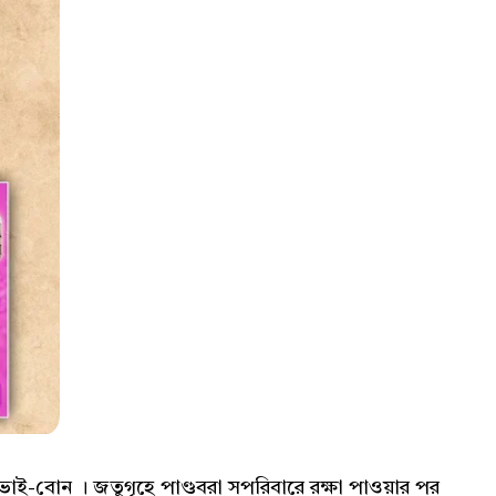
ী ভাই-বোন । জতুগৃহে পাণ্ডবরা সপরিবারে রক্ষা পাওয়ার পর