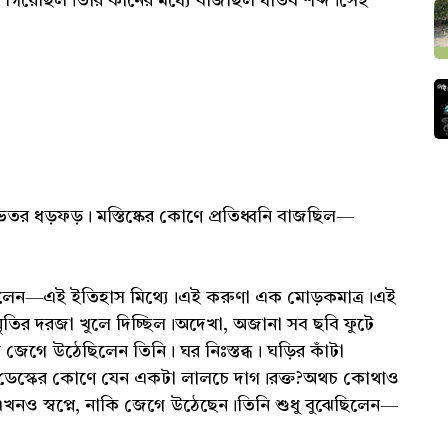
 গিয়েছিল।তাঁর কানের মধ্যে বাজছিল ধাতব শব্দ।সেই
ভেতর ধড়ফড়। মস্তিষ্কের কোণে প্রতিধ্বনি বাজছিল—
েছিলেন—এই ইতিহাস মিথ্যে।এই করুণা এক মোড়কমাত্র।এই
ৃতির দরজা খুলে দিচ্ছিল।অদেখা, অজানা সব ছবি ফুটে
গে উঠেছিলেন তিনি। ঘর নিঃস্তব্ধ। ঘড়ির কাঁটা
্তু ডেস্কের কোণে যেন একটা লালচে দাগ।রক্ত?অথচ কোথাও
নও স্বপ্নে, নাকি জেগে উঠেছেন।তিনি শুধু বুঝেছিলেন—