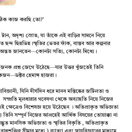
 ঠিক কাজ করছি তো?’
ান, অদৃশ্য স্রোত, যা তাঁকে এই বাড়ির সামনে নিয়ে
ন্দ ছিন্নভিন্ন।স্মৃতির ভেতর ফাঁক, বাস্তব আর কল্পনার
—অন্তত জানতেন—কোনটা সত্যি, কোনটা মিথ্যে।
হজনক প্রশ্ন জেগে উঠেছে—যার উত্তর খুঁজতেই তিনি
কজন—ডক্টর হেমাঙ্গ হাজরা।
োবিজ্ঞানী, যিনি দীর্ঘদিন ধরে মানব মস্তিষ্কের জটিলতা ও
ম্প্রতি মূলধারার গবেষণা থেকে অব্যাহতি নিয়ে নিজের
 ক্ষেত্রেও বিশেষজ্ঞ হয়ে উঠেছেন । অতিপ্রাকৃত অভিজ্ঞতা
য তিনি সম্পূর্ন নিজের আগ্রহেই আর্থিক বিষয়ের তোয়াক্কা না
্ভুত মানসিক অভিজ্ঞতা ও স্মৃতির বিকৃতি , অতিপ্রাকৃত
ক্তির সীমার মধ্যে ) ব্যাখ্যা এবং স্নায়ুবিজ্ঞানের মাধ্যমে