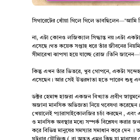
সিগারেটের ধোঁয়া গিলে গিলে ভাবছিলেন—‘আমি
না, এটা কোনও লজিক্যাল সিদ্ধান্ত নয়।এটা একটা ট
এসেছে।গত কয়েক সপ্তাহ ধরে তাঁর জীবনের নিয়মিত ছ
সীমারেখা ঝাপসা হয়ে যাচ্ছে রোজ।তিনি জানেন
কিন্তু এখন তাঁর ভিতরে, খুব গোপনে, একটা সন্দে
এসেছেন। আর সেই উত্তরদাতা হতে পারেন শুধু এ
ডক্টর হেমাঙ্গ হাজরা একজন বিখ্যাত প্রবীণ স্নায়ুমন
অজানা মানসিক অভিজ্ঞতা নিয়ে গবেষণা করেছেন। স
খেয়ালেই প্যারাসাইকোলজির চর্চা করছেন , এবং এই
ও মানসিক অবস্থার মধ্যে সম্পর্ক বিশ্লেষণ করার জন্
করে বিভিন্ন মানুষের সমস্যার সমাধান করে দেন । অদ
ঘটনার যৌক্তিক ( বা অন্তত এমন কিছু যা মানুষের বোধশ