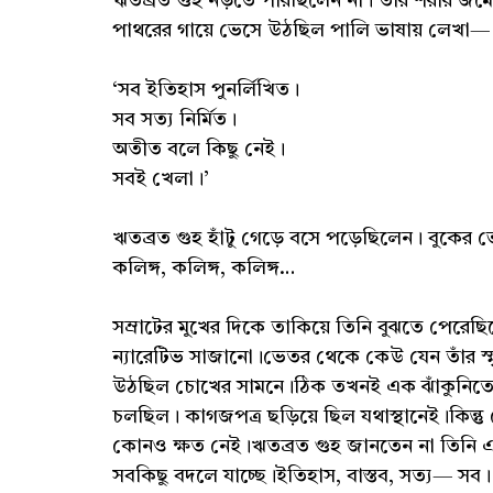
ঋতব্রত গুহ নড়তে পারছিলেন না। তাঁর শরীর জমে
পাথরের গায়ে ভেসে উঠছিল পালি ভাষায় লেখা—
‘সব ইতিহাস পুনর্লিখিত।
সব সত্য নির্মিত।
অতীত বলে কিছু নেই।
সবই খেলা।’
ঋতব্রত গুহ হাঁটু গেড়ে বসে পড়েছিলেন। বুকের 
কলিঙ্গ, কলিঙ্গ, কলিঙ্গ…
সম্রাটের মুখের দিকে তাকিয়ে তিনি বুঝতে পের
ন্যারেটিভ সাজানো।ভেতর থেকে কেউ যেন তাঁর স্ম
উঠছিল চোখের সামনে।ঠিক তখনই এক ঝাঁকুনিতে জে
চলছিল। কাগজপত্র ছড়িয়ে ছিল যথাস্থানেই।কিন
কোনও ক্ষত নেই।ঋতব্রত গুহ জানতেন না তিনি এখ
সবকিছু বদলে যাচ্ছে।ইতিহাস, বাস্তব, সত্য— সব।