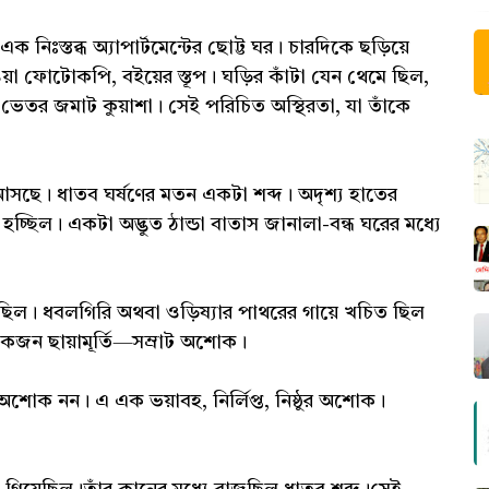
 নিঃস্তব্ধ অ্যাপার্টমেন্টের ছোট্ট ঘর। চারদিকে ছড়িয়ে
়া ফোটোকপি, বইয়ের স্তূপ। ঘড়ির কাঁটা যেন থেমে ছিল,
 ভেতর জমাট কুয়াশা। সেই পরিচিত অস্থিরতা, যা তাঁকে
আসছে। ধাতব ঘর্ষণের মতন একটা শব্দ। অদৃশ্য হাতের
্ছিল। একটা অদ্ভুত ঠান্ডা বাতাস জানালা-বন্ধ ঘরের মধ্যে
ছিল। ধবলগিরি অথবা ওড়িষ্যার পাথরের গায়ে খচিত ছিল
 একজন ছায়ামূর্তি—সম্রাট অশোক।
শোক নন। এ এক ভয়াবহ, নির্লিপ্ত, নিষ্ঠুর অশোক।