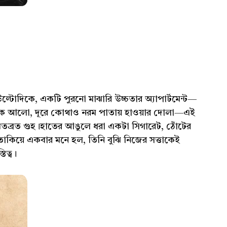
্টোদিকে, একটি পুরনো মাঝারি উচ্চতার অ্যাপার্টমেন্ট—
 ফিকে আলো, দূরে কোথাও নরম পাতায় হাওয়ার দোলা—এই
র ঋতব্রত গুহ।হাতের আঙুলে ধরা একটা সিগারেট, ঠোঁটের
 তাকিয়ে একবার মনে হল, তিনি বুঝি নিজের সত্তাকেই
িত্ব।