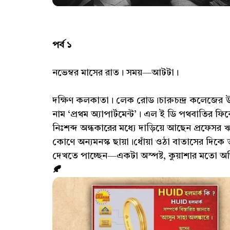
পর্ব ১
নভেম্বর মাসের রাত। সময়—আটটা।
দক্ষিণ কলকাতা। লেক রোড।চারুচন্দ্র কলেজের উল
নাম ‘প্রথম অ্যাপার্টমেন্ট’। এল ই ডি পথবাতির
নিঃশব্দ অন্ধকারের মধ্যে দাড়িয়ে আছেন প্রফেস
কোণে অন্যমনস্ক ছায়া।ধোঁয়া ওঠা বাতাসের দিকে
দেখতে পাচ্ছেন—একটা অস্পষ্ট, কুয়াশার মতো অস্ত
🍂