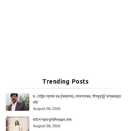
Trending Posts
ড. গোবিন্দ প্রসাদ কর (অধ্যাপক, লোকগবেষক, পাঁশকুড়া)/ ভাস্করব্রত
পতি
August 06, 2026
বাইশে শ্রাবণ/অসিতরঞ্জন ঘোষ
August 06, 2026