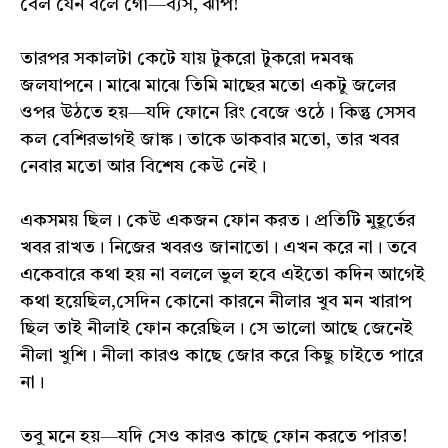
বেল যেন বলে গো—ব্যস, ঝাঁপ!
তারপর সকালটা কেটে যায় টুকরো টুকরো দমবন্ধ
জলযাপনে। মাঝে মাঝে তিমি মাছের মতো একটু জলের
ওপর উঠতে হয়—যদি ফোনে রিং বেজে ওঠে। কিন্তু সেসব
কল বেশিরভাগই জাঙ্ক। তাকে ডাকবার মতো, তার খবর
নেবার মতো আর বিশেষ কেউ নেই।
একসময় ছিল। কেউ একজন ফোন করত। প্রতিটি মুহূর্তের
খবর রাখত। নিজের খবরও জানাতো। এখন করে না। তবে
একেবারে কথা হয় না বললে ভুল হবে এইতো কদিন আগেই
কথা হয়েছিল,সেদিন কোনো কারনে নীলার খুব মন খারাপ
ছিল তাই নীলাই ফোন করেছিল। সে ভালো আছে জেনেই
নীলা খুশি। নীলা কারও কাছে জোর করে কিছু চাইতে পারে
না।
তবু মনে হয়—যদি সেও কারও কাছে ফোন করতে পারত!