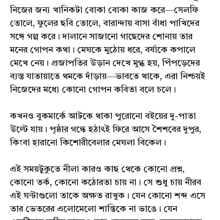
নিজের জন্য খানিকটা বোকা বোকা কাজ করে—সেলফি
তোলে, ফুলের ছবি তোলে, বারান্দায় বাসা বাঁধা পাখিদের
সঙ্গে গল্প করে। দালানে সাজানো গাছেদের শোনায় তার
মনের গোপন কথা। মেঘকে মুঠোয় ধরে, বর্ষাকে কপালে
মেখে নেয়। প্রজাপতির উড়ান দেখে মুগ্ধ হয়, পিঁপড়েদের
ব্যস্ত যাতায়াতে থমকে দাঁড়ায়—ভাবতে থাকে, এরা নিশ্চয়ই
নিজেদের মধ্যে কোনো গোপন কবিতা বলে চলে।
কখনও বুকমার্কে আটকে থাকা পুরোনো বইয়ের দু-পাতা
উল্টে যায়। পৃষ্ঠার গন্ধে হঠাৎই ফিরে আসে শৈশবের দুপুর,
কিংবা হারানো কিশোরীবেলার মেঘলা বিকেল।
এই সময়টুকুতে নীলা কারও কাছ থেকে কোনো প্রশ্ন,
কোনো তর্ক, কোনো কঠোরতা চায় না। সে শুধু চায় নীরব
এই ঘন্টাগুলো তাকে অক্ষত রাখুক। যেন কোনো শব্দ এসে
তার ভেতরের এলোমেলো শান্তিকে না ভাঙে। যেন