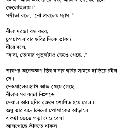
বলল "আমি অত্যন্ত দুঃখিত, আমি না দেখেই খুলে
ফেলেছিলাম।"
সঙ্গীতা বলে, "নো প্রবলেম ম্যাম।"
নীলা দরজা বন্ধ করে,
চুপচাপ বাবার ছবির দিকে তাকায়
ধীরে বলে,
“বাবা, তোমার পুতুলটাও ভেঙে গেছে…”
তারপর অনেকক্ষণ স্থির বাবার ছবির সামনে দাড়িয়ে রইল
সে।
দেওয়ালের হাসি আজ থেমে গেছে,
নীলার সব কান্না নিঃশব্দে
দেয়াল আর ছবির ফ্রেমে শোষিত হয়ে গেল।
শুধু তার এলোমেলো পোশাকের আড়ালে
একটা ভেঙে পড়া মেয়েবেলা
আলগোছে কাঁদতে থাকল।