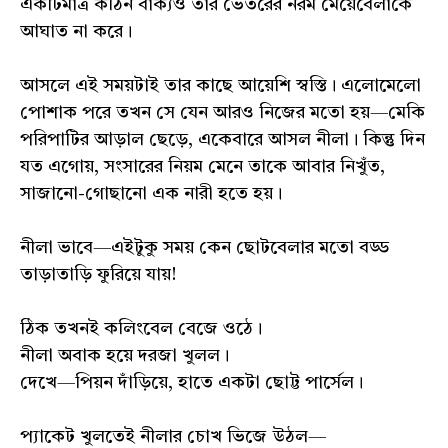
একটিমাত্র কঠিন বাক্যও তার ভেতরের নরম মেয়েবেলাকে
আঘাত না করে।
আসলে এই সময়টাই তার কাছে আয়েশি স্বস্তি। এলোমেলো
পোশাক পরে তখন সে যেন আরও নিজের মতো হয়—মেকি
পরিপাটির আড়াল ছেড়ে, একেবারে আসল নীলা। কিন্তু দিন
যত এগোয়, সংসারের নিয়ম মেনে তাকে আবার নিখুঁত,
সাজানো-গোছানো এক নারী হতে হয়।
নীলা ভাবে—এইটুকু সময় কেন ছোটবেলার মতো বড্ড
তাড়াতাড়ি ফুরিয়ে যায়!
ঠিক তখনই কলিংবেল বেজে ওঠে।
নীলা অবাক হয়ে দরজা খুলল।
দেখে—পিয়ন দাঁড়িয়ে, হাতে একটা ছোট্ট পার্সেল।
প্যাকেট খুলতেই নীলার চোখ ভিজে উঠল—