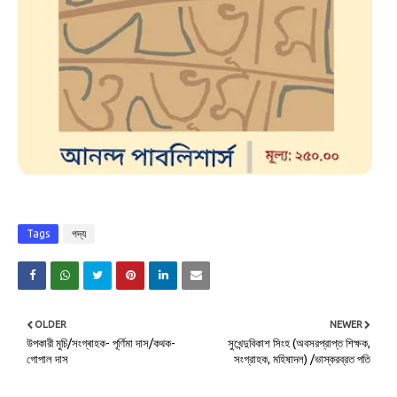
Tags
গদ্য
OLDER
NEWER
উপকারী মুচি/সংগ্ৰাহক- পূর্ণিমা দাস/কথক-
সুখেন্দুবিকাশ সিংহ (অবসরপ্রাপ্ত শিক্ষক,
গোপাল দাস
সংগ্রাহক, মহিষাদল) /ভাস্করব্রত পতি