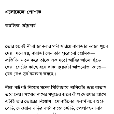
এলোমেলো পোশাক
কমলিকা ভট্টাচার্য
ভোর হলেই নীলা জানলার পর্দা সরিয়ে বারান্দার দরজা খুলে
দেয়। মনে হয়, বারান্দা যেন তার পুরোনো প্রেমিক—
প্রতিদিন নতুন করে তাকে এক মুঠো আবির আলো ছুঁড়ে
দেয়। গেটের কাছে বসে থাকা কুকুরটা আড়মোড়া ভাঙে—
যেন সেও সূর্য নমস্কার করছে।
নীলা ঝটপট নিজের মনের সিলিন্ডারে খানিকটা শুদ্ধ বাতাস
ভরে নেয়। সংসার নামের সমুদ্রের জলে ঝাঁপ দেওয়ার আগে
এটাই তার ভোরের নিঃশ্বাস। মোবাইলের এলার্ম বলে ওঠে
রেডি, দেওয়াল ঘড়ির ঘণ্টা বাজে স্টেডি, পেপারওয়ালার