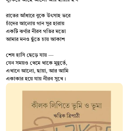
লুকিয়ে আছে আলো আর ছায়ার ছন্দ
রাতের আঁধারে বুকে উৎসাহ ভরে
চাঁদের আলোয় গান সুর হারায়
একটি ঝর্ণার নীরব গতির মতো
আমার মনও ছুঁতে চায় আকাশ
শেষ হাসি ছেড়ে যায় —
যেন সময়ও থেমে থাকে মুহূর্তে,
এখানে আলো, ছায়া, আর আমি
একাকার হয়ে যায় নীরব সুখে।