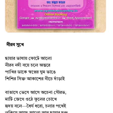
নীরব সুখে
ছায়ার ভাষায় ফোটে আলো
নীরব নদী বয়ে চলে অন্তরে
পাখির ডাকে স্বপ্নের ঘুম ভাঙে
শিশির সিক্ত আকাশের নীচে দাঁড়াই
বাতাসে ভেসে আসে অচেনা সৌরভ,
মাটি জেগে ওঠে ফুলের চোখে
হৃদয় বলে—ধৈর্য ধরো, চলার পথেই