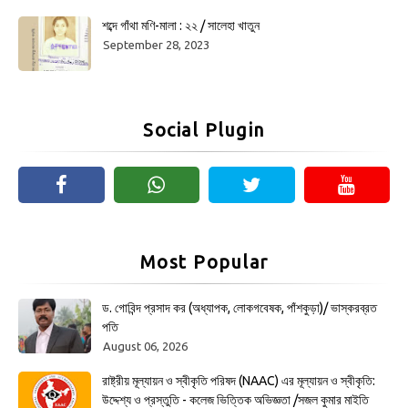
শব্দে গাঁথা মণি-মালা : ২২ / সালেহা খাতুন
September 28, 2023
Social Plugin
Most Popular
ড. গোবিন্দ প্রসাদ কর (অধ্যাপক, লোকগবেষক, পাঁশকুড়া)/ ভাস্করব্রত
পতি
August 06, 2026
রাষ্ট্রীয় মূল্যায়ন ও স্বীকৃতি পরিষদ (NAAC) এর মূল্যায়ন ও স্বীকৃতি:
উদ্দেশ্য ও প্রস্তুতি - কলেজ ভিত্তিক অভিজ্ঞতা /সজল কুমার মাইতি