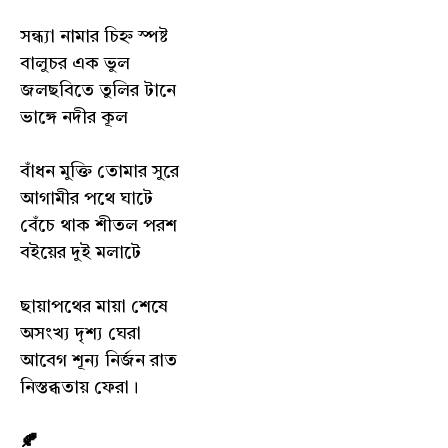
সন্ধ্যা নামার চিহ্ন স্পষ্ট
বালুচর এক ভুল
জলছবিতে তুলির টানে
ভাঙ্গে নদীর কূল
বাঁধন মুক্তি তোমার সুরে
আগামীর পথে ঘাটে
বেঁচে থাক শীতল পরশ
বইয়ের দুই মলাটে
ছায়াপথের মায়া শেষে
অসংখ্য দৃশ্য ঘেরা
আবেগ শূন্য নির্জন রাত
নিস্তব্ধতায় ফেরা।
🍂