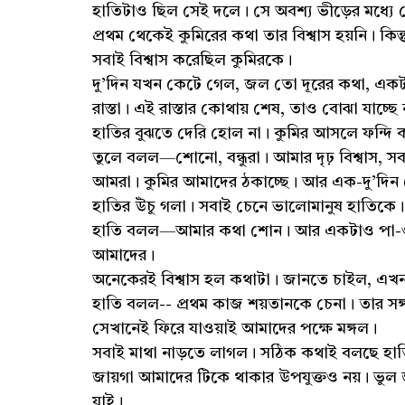
হাতিটাও ছিল সেই দলে। সে অবশ্য ভীড়ের মধ্যে 
প্রথম থেকেই কুমিরের কথা তার বিশ্বাস হয়নি। 
সবাই বিশ্বাস করেছিল কুমিরকে।
দু’দিন যখন কেটে গেল, জল তো দূরের কথা, একট
রাস্তা। এই রাস্তার কোথায় শেষ, তাও বোঝা যাচ্ছ
হাতির বুঝতে দেরি হোল না। কুমির আসলে ফন্দি কর
তুলে বলল—শোনো, বন্ধুরা। আমার দৃঢ় বিশ্বাস, 
আমরা। কুমির আমাদের ঠকাচ্ছে। আর এক-দু’দিন
হাতির উঁচু গলা। সবাই চেনে ভালোমানুষ হাতিক
হাতি বলল—আমার কথা শোন। আর একটাও পা-ও 
আমাদের।
অনেকেরই বিশ্বাস হল কথাটা। জানতে চাইল, এ
হাতি বলল-- প্রথম কাজ শয়তানকে চেনা। তার সঙ্
সেখানেই ফিরে যাওয়াই আমাদের পক্ষে মঙ্গল।
সবাই মাথা নাড়তে লাগল। সঠিক কথাই বলছে হাত
জায়গা আমাদের টিকে থাকার উপযুক্তও নয়। ভুল
যাই।