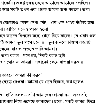
ঢোকেনি। একটু দূরত্ব রেখে আড়ালে আড়ালে চলছিল।
কিন্তু আর সবাই তখন এক ঢোক জলের জন্য কাতর। তারা
া ডোবারও কোন দেখা নেই। খানাখন্দ পাথর কাঁটায় ভরা
ে না। হাতির সন্দেহ পাকা হলো।
ে তাদের বিপদের মধ্যে টেনে নিয়ে যাচ্ছে। সে এবার গলা
সবাই আমরা ভুল পথে চলেছি। ভুল জনকে বিশ্বাস করেছি
 গেলে, মারাও পড়তে পারি আমরা।
ে। তারা বলল—মনে হয়, ঠিকই বলছ তুমি।
এগোব না আমরা। এখানেই থেমে যাওয়া দরকার
খন তাহলে আমরা কী করব?
গ ছেড়ে দেওয়া। আমরা যেখানে ছিলাম, কষ্ট হলেও
ি। হাতি বলল-- এটা আমাদের জায়গা নয়। এবং এই
 জায়গায় নিয়ে এসেছে আমাদের। চলো, সবাই আমরা ফিরে