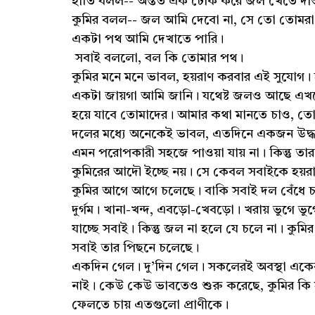
হাতি বলল-- অন্তত এক ঢোক করে জল খেতে দাও
কুমির বলল-- জল আমি দেবো না, সে তো তোমরা 
একটা পথ আমি দেখাতে পারি।
সবাই বললো, বল কি তোমার পথ।
কুমির মনে মনে ভাবল, হয়রাণ করবার এই সুযোগ। 
একটা জায়গা আমি জানি। যথেষ্ট জলও আছে এখনো।
হয়ে যাবে তোমাদের। আমার কথা মানতে চাও, ত
দলের মধ্যে অনেকেই ভাবল, এতদিনে একজন উদ্ধা
এমন পরোপকারী সহজে পাওয়া যায় না। কিন্তু তা
কুমিরের আদৌ ইচ্ছে নয়। সে কেবল সবাইকে হয়রা
কুমির আগে আগে চলেছে। বাকি সবাই দল বেঁধে চলে
দুর্গম। খানা-খন্দ, এবড়ো-খেবড়ো। খরায় ভুগে ভু
যাচ্ছে সবাই। কিন্তু জল না হলে যে চলে না। কুম
সবাই তার পিছনে চলেছে।
একদিন গেল। দু’দিন গেল। সকলেরই অবস্থা একে
নাই। কেউ কেউ ভাবতেও শুরু করেছে, কুমির কি 
ফেলতে চায় এতগুলো প্রাণীকে।