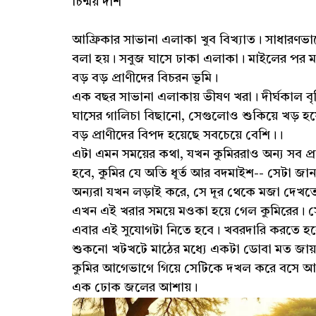
চিন্ময় দাশ
আফ্রিকার সাভানা এলাকা খুব বিখ্যাত। সাধারণভা
বলা হয়। সবুজ ঘাসে ঢাকা এলাকা। মাইলের পর মা
বড় বড় প্রাণীদের বিচরন ভূমি।
এক বছর সাভানা এলাকায় ভীষণ খরা। দীর্ঘকাল বৃষ্
ঘাসের গালিচা বিছানো, সেগুলোও শুকিয়ে খড় হয
বড় প্রাণীদের বিপদ হয়েছে সবচেয়ে বেশি।।
এটা এমন সময়ের কথা, যখন কুমিররাও অন্য সব 
হবে, কুমির যে অতি ধূর্ত আর বদমাইশ-- সেটা জান
অন্যরা যখন লড়াই করে, সে দূর থেকে মজা দেখত
এখন এই খরার সময়ে মওকা হয়ে গেল কুমিরের।
এবার এই সুযোগটা নিতে হবে। খবরদারি করতে হ
শুকনো খটখটে মাঠের মধ্যে একটা ডোবা মত জায
কুমির আগেভাগে গিয়ে সেটিকে দখল করে বসে আছে
এক ঢোক জলের আশায়।