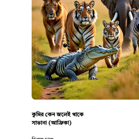
কুমির কেন জলেই থাকে
সাভানা (আফ্রিকা)