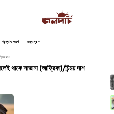
শ্রদ্ধা ও স্মরণ
অন্যান্য
িন্ময় দাশ
েই থাকে সাভানা (আফ্রিকা)/চিন্ময় দাশ