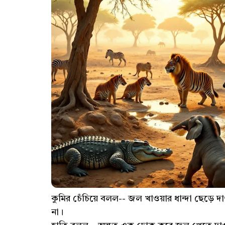
কুমির চেঁচিয়ে বলল-- জল খাওয়ার ধান্দা ছেড়ে
না।