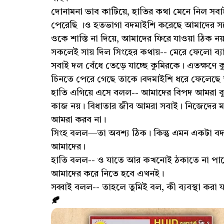
দোনামনা ভাব কাটিয়ে, হাতির কথা মেনে নিল সবা
পেরেছি ।ও হতভাগা বদমাইশি করেছে আমাদের সঙ্গ
ওকে শাস্তি না দিয়ে, আমাদের ফিরে যাওয়া ঠিক নয
সকলেই সায় দিল সিংহের কথায়-- মেরে ফেলো ব
সবাই দল বেঁধে তেড়ে যাচ্ছে কুমিরকে। এতক্ষণে 
চিনতে পেরে গেছে তাকে।বদমাইশি ধরে ফেলেছে
হাতি এগিয়ে এসে বলল-- আমাদের বিপদ আমরা বু
কাজ নয়। বিধাতার জীব আমরা সবাই। নিজেদের মধ্
আমরা করব না।
সিংহ বলল—তা অবশ্য ঠিক। কিন্তু এমন একটা ব
আমাদের।
হাতি বলল-- ও যাতে আর কখনোই ঠকাতে না পারে
আমাদের করে নিতে হবে এখনই।
সব্বাই বলল-- তাহলে তুমিই বল, কী ব্যবস্থা করা 
🍂