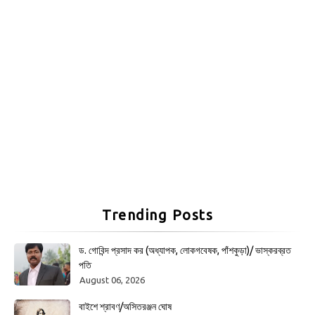
Trending Posts
ড. গোবিন্দ প্রসাদ কর (অধ্যাপক, লোকগবেষক, পাঁশকুড়া)/ ভাস্করব্রত
পতি
August 06, 2026
বাইশে শ্রাবণ/অসিতরঞ্জন ঘোষ