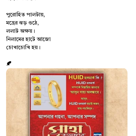
পুরোহিত পালটায়,
মন্ত্রের ঝড় ওঠে,
ললাট অক্ষয়।
নিলামের হাটে আজো
চোখাচোখি হয়।
🍂