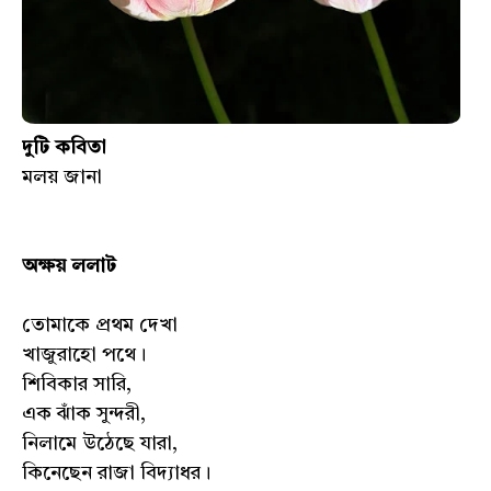
দুটি কবিতা
মলয় জানা
অক্ষয় ললাট
তোমাকে প্রথম দেখা
খাজুরাহো পথে।
শিবিকার সারি,
এক ঝাঁক সুন্দরী,
নিলামে উঠেছে যারা,
কিনেছেন রাজা বিদ্যাধর।