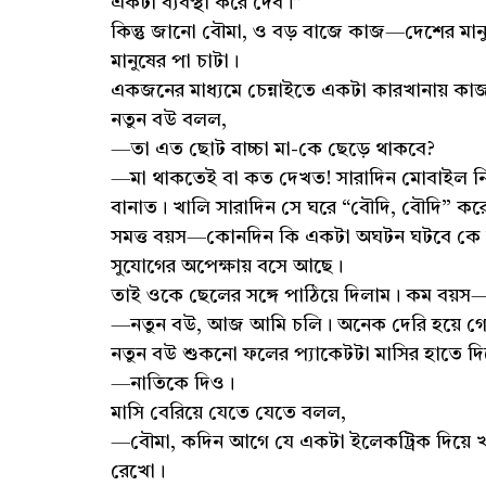
একটা ব্যবস্থা করে দেব।”
কিন্তু জানো বৌমা, ও বড় বাজে কাজ—দেশের মা
মানুষের পা চাটা।
একজনের মাধ্যমে চেন্নাইতে একটা কারখানায় কা
নতুন বউ বলল,
—তা এত ছোট বাচ্চা মা-কে ছেড়ে থাকবে?
—মা থাকতেই বা কত দেখত! সারাদিন মোবাইল নিয়
বানাত। খালি সারাদিন সে ঘরে “বৌদি, বৌদি” কর
সমত্ত বয়স—কোনদিন কি একটা অঘটন ঘটবে কে জ
সুযোগের অপেক্ষায় বসে আছে।
তাই ওকে ছেলের সঙ্গে পাঠিয়ে দিলাম। কম বয়স—
—নতুন বউ, আজ আমি চলি। অনেক দেরি হয়ে গ
নতুন বউ শুকনো ফলের প্যাকেটটা মাসির হাতে দি
—নাতিকে দিও।
মাসি বেরিয়ে যেতে যেতে বলল,
—বৌমা, কদিন আগে যে একটা ইলেকট্রিক দিয়ে খা
রেখো।