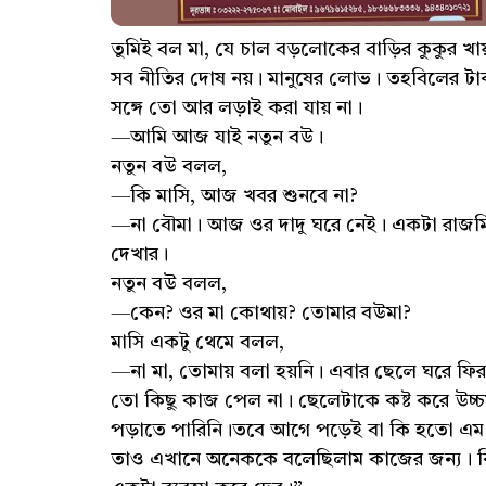
তুমিই বল মা, যে চাল বড়লোকের বাড়ির কুকুর খায়,
সব নীতির দোষ নয়। মানুষের লোভ। তহবিলের টাক
সঙ্গে তো আর লড়াই করা যায় না।
—আমি আজ যাই নতুন বউ।
নতুন বউ বলল,
—কি মাসি, আজ খবর শুনবে না?
—না বৌমা। আজ ওর দাদু ঘরে নেই। একটা রাজমিস
দেখার।
নতুন বউ বলল,
—কেন? ওর মা কোথায়? তোমার বউমা?
মাসি একটু থেমে বলল,
—না মা, তোমায় বলা হয়নি। এবার ছেলে ঘরে ফিরল
তো কিছু কাজ পেল না। ছেলেটাকে কষ্ট করে উচ্চম
পড়াতে পারিনি।তবে আগে পড়েই বা কি হতো এম এ ,
তাও এখানে অনেককে বলেছিলাম কাজের জন্য। কিন