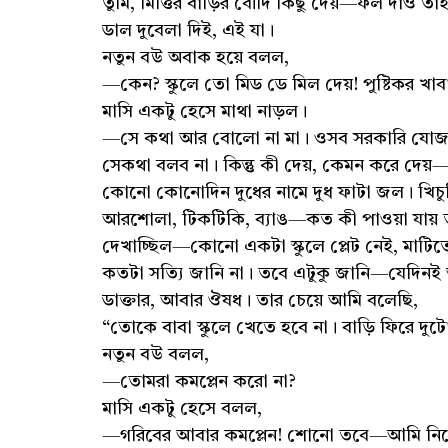
তুমি, মিত্তির বাড়ির বৌদি কিছু দেয়—ফল দাও তা
ডাল দুবেলা দিই, এই যা।
নতুন বউ অবাক হয়ে বলল,
—কেন? স্কুলে তো মিড ডে মিল দেয়! পুষ্টিকর খাব
মাসি একটু হেসে মাথা নাড়ল।
—সে কথা আর বোলো না মা। ওসব সরকারি যোজনা শ
সেকথা বলব না। কিন্তু কী দেয়, কেমন করে দেয
কোনো কোনোদিন দুধের নামে দুধ ফাটা জল। খিচুড়ি
আরশোলা, টিকটিকি, ব্যাঙ—কত কী পাওয়া যায় 
দেখাচ্ছিল—কোনো একটা স্কুলে প্লেট নেই, মাটিতে
কতটা সত্যি জানি না। তবে এটুকু জানি—যেদিনই 
ডাক্তার, আবার ঔষধ। তার চেয়ে আমি বলেছি,
“তোকে বাবা স্কুলে খেতে হবে না। বাড়ি ফিরে দ
নতুন বউ বলল,
—তোমরা কমপ্লেন করো না?
মাসি একটু হেসে বলল,
—গরিবের আবার কমপ্লেন! শোনো তবে—আমি নিজে 