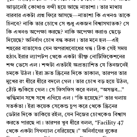
আড়ালেই কোথাও বন্দী হয়ে আছে নাতাশা। তার মাথায়
বারবার একটা প্রশ্ন ফিরে আসছে—নাতাশা কি এখনও তাকে
চিনবে? নাকি তার চোখে সে শুধু একজন বিশ্বাসঘাতক? সে
কি এখনও অপেক্ষা করছে? নাকি অপেক্ষা করাও ছেড়ে
দিয়েছে? অনির্বাণ চোখ বন্ধ করল। তার মনে হল—এই
শহরের বাতাসেও যেন অপরাধবোধের গন্ধ। ঠিক সেই সময়
হঠাৎ ইরার ল্যাপটপ থেকে একটা তীক্ষ্ণ নোটিফিকেশনের
শব্দ ভেসে এল। শব্দটা এতটাই অপ্রত্যাশিত যে তিনজনেই
চমকে উঠল। ইরা দ্রুত স্ক্রিনের দিকে তাকাল, তারপর তার
মুখের রং ধীরে ধীরে বদলে গেল। তার চোখ বড় হয়ে উঠল,
ঠোঁট শুকিয়ে গেল। সে ফিসফিস করে বলল, “অসম্ভব…”
ঋদ্ধিমান সঙ্গে সঙ্গে এগিয়ে এল। “কি হয়েছে?” তার গলায়
সতর্কতা। ইরা কয়েক সেকেন্ড চুপ করে থেকে স্ক্রিনের
ডেটার দিকে তাকিয়ে রইল, যেন নিজের চোখকেও বিশ্বাস
করতে পারছে না। তারপর খুব ধীরে বলল, “Facility 47
থেকে একটা সিগন্যাল বেরিয়েছে।” অনির্বাণের বুকের