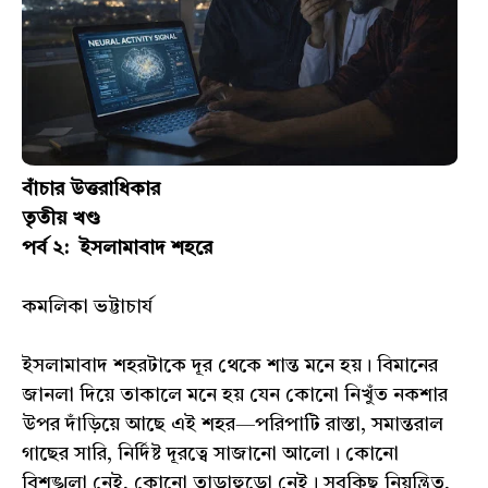
বাঁচার উত্তরাধিকার
তৃতীয় খণ্ড
পর্ব ২: ইসলামাবাদ শহরে
কমলিকা ভট্টাচার্য
ইসলামাবাদ শহরটাকে দূর থেকে শান্ত মনে হয়। বিমানের
জানলা দিয়ে তাকালে মনে হয় যেন কোনো নিখুঁত নকশার
উপর দাঁড়িয়ে আছে এই শহর—পরিপাটি রাস্তা, সমান্তরাল
গাছের সারি, নির্দিষ্ট দূরত্বে সাজানো আলো। কোনো
বিশৃঙ্খলা নেই, কোনো তাড়াহুড়ো নেই। সবকিছু নিয়ন্ত্রিত,