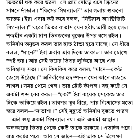
ভিতরটা ধক করে উঠল। সে প্রায় দৌড়ে এসে স্ক্রিনের
সামনে দাঁড়াল। “কিসের সিগন্যাল?” তার গলায় শুকনো
আতঙ্ক। ইরা এবার কষ্ট করে বলল, “নিউরাল অ্যাক্টিভিটি
সিগন্যাল।” ঘরের ভিতর বাতাস যেন হঠাৎ ভারী হয়ে গেল।
শব্দহীন একটা চাপ তিনজনের বুকের উপর বসে রইল।
অনির্বাণ অনুভব করল তার হাত ঠান্ডা হয়ে যাচ্ছে। সে ধীরে
বলল, “মানে?” ইরা এবার তার দিকে তাকাল। তার চোখে
স্পষ্ট ভয়। আর সেই ভয়ের ভিতর লুকিয়ে আছে এক
অবিশ্বাস্য সত্য। সে ফিসফিস করে বলল, “মানে—কেউ
জেগে উঠেছে।” অনির্বাণের হৃদস্পন্দন যেন কানে বাজতে
লাগল। সময় থেমে গেল। তার ঠোঁট কাঁপল। বহু কষ্টে সে
একটা শব্দ বের করল—“কে?” ইরা কয়েক সেকেন্ড তার
দিকে তাকিয়ে রইল। তারপর খুব ধীরে, প্রায় নিঃশ্বাসের মতো
স্বরে বলল—“নাতাশা।” সেই মুহূর্তে অনির্বাণ বুঝতে পারল
—এটা শুধু একটা সিগন্যাল নয়। এটা একটা আহ্বান।
অন্ধকারের ভিতর থেকে কেউ তাকে ডাকছে। এতদিন পরে।
এত কষ্টের পরে। আর সে জানে—এই ডাক সে উপেক্ষা