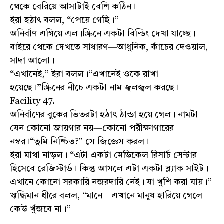
থেকে বেরিয়ে আসাটাই বেশি কঠিন।
ইরা হঠাৎ বলল, “পেয়ে গেছি।”
অনির্বাণ এগিয়ে এল।স্ক্রিনে একটা বিল্ডিং দেখা যাচ্ছে।
বাইরে থেকে দেখতে সাধারণ—আধুনিক, কাঁচের দেওয়াল,
সাদা আলো।
“এখানেই,” ইরা বলল।“এখানেই ওকে রাখা
হয়েছে।”স্ক্রিনের নীচে একটা নাম জ্বলজ্বল করছে।
Facility 47.
অনির্বাণের বুকের ভিতরটা হঠাৎ ঠান্ডা হয়ে গেল। নামটা
যেন কোনো জায়গার নয়—কোনো পরীক্ষাগারের
নম্বর।“তুমি নিশ্চিত?” সে জিজ্ঞেস করল।
ইরা মাথা নাড়ল। “এটা একটা মেডিকেল রিসার্চ সেন্টার
হিসেবে রেজিস্টার্ড। কিন্তু আসলে এটা একটা ব্ল্যাক সাইট।
এখানে কোনো সরকারি নজরদারি নেই। যা খুশি করা যায়।”
ঋদ্ধিমান ধীরে বলল, “মানে—এখানে মানুষ হারিয়ে গেলে
কেউ খুঁজবে না।”