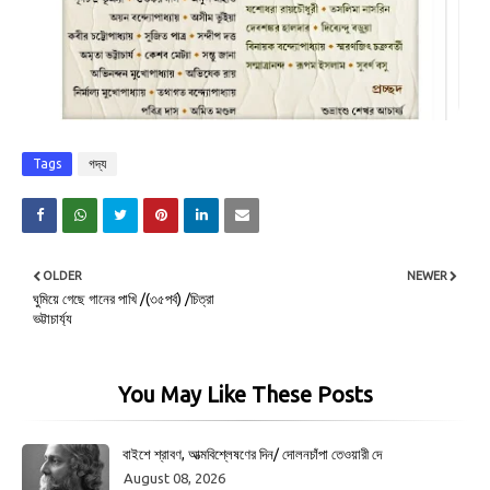
Tags
গদ্য
OLDER
NEWER
ঘুমিয়ে গেছে গানের পাখি /(৩৫পর্ব) /চিত্রা
ভট্টাচার্য্য
You May Like These Posts
বাইশে শ্রাবণ, আত্মবিশ্লেষণের দিন/ দোলনচাঁপা তেওয়ারী দে
August 08, 2026