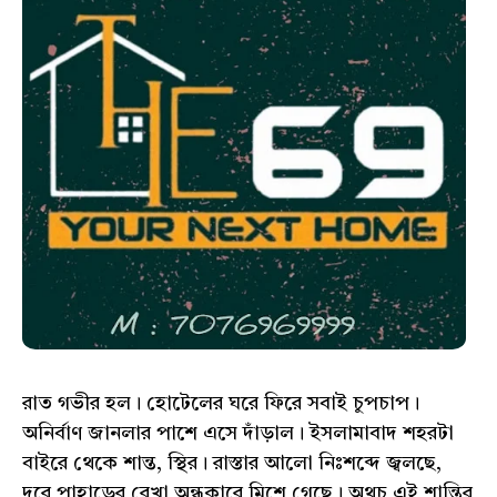
রাত গভীর হল। হোটেলের ঘরে ফিরে সবাই চুপচাপ।
অনির্বাণ জানলার পাশে এসে দাঁড়াল। ইসলামাবাদ শহরটা
বাইরে থেকে শান্ত, স্থির। রাস্তার আলো নিঃশব্দে জ্বলছে,
দূরে পাহাড়ের রেখা অন্ধকারে মিশে গেছে। অথচ এই শান্তির