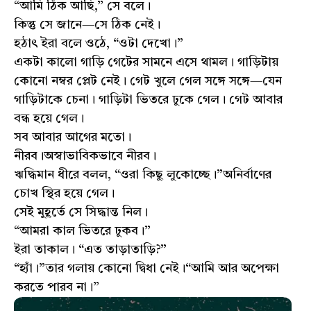
“আমি ঠিক আছি,” সে বলে।
কিন্তু সে জানে—সে ঠিক নেই।
হঠাৎ ইরা বলে ওঠে, “ওটা দেখো।”
একটা কালো গাড়ি গেটের সামনে এসে থামল। গাড়িটায়
কোনো নম্বর প্লেট নেই। গেট খুলে গেল সঙ্গে সঙ্গে—যেন
গাড়িটাকে চেনা। গাড়িটা ভিতরে ঢুকে গেল। গেট আবার
বন্ধ হয়ে গেল।
সব আবার আগের মতো।
নীরব।অস্বাভাবিকভাবে নীরব।
ঋদ্ধিমান ধীরে বলল, “ওরা কিছু লুকোচ্ছে।”অনির্বাণের
চোখ স্থির হয়ে গেল।
সেই মুহূর্তে সে সিদ্ধান্ত নিল।
“আমরা কাল ভিতরে ঢুকব।”
ইরা তাকাল। “এত তাড়াতাড়ি?”
“হ্যাঁ।”তার গলায় কোনো দ্বিধা নেই।“আমি আর অপেক্ষা
করতে পারব না।”